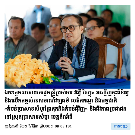
ឯកឧត្តមឧបនាយករដ្ឋមន្ត្រីប្រចាំការ វង្សី វិស្សុត អញ្ជើញចុះពិនិត្យ
និងលើកកម្ពស់ទេសចរណ៍វប្បធម៌ បេតិកភណ្ឌ និងធម្មជាតិ
«តំបន់ប្រាសាទសំបូរព្រៃគុកនិងតំបន់ជុំវិញ» និងជីវភាពប្រជាជន
នៅស្រុកប្រាសាទសំបូរ ខេត្តកំពង់ធំ
ថ្ងៃសៅរ៍ ទី២២ ខែវិច្ឆិកា ឆ្នាំ២០២៥, ០៧:០៩ PM
អានបន្ត