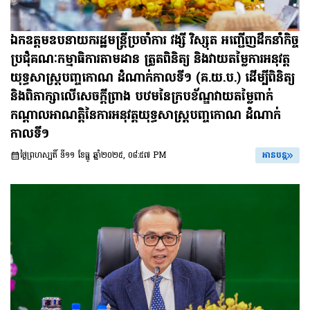
ឯកឧត្តមឧបនាយករដ្ឋមន្រ្តីប្រចាំការ វង្សី វិស្សុត អញ្ជើញដឹកនាំកិច្ច
ប្រជុំគណៈកម្មាធិការតាមដាន ត្រួតពិនិត្យ និងវាយតម្លៃការអនុវត្ត
យុទ្ធសាស្ត្របញ្ចកោណ ដំណាក់កាលទី១ (គ.យ.ប.) ដើម្បីពិនិត្យ
និងពិភាក្សាលើសេចក្តីព្រាង បឋមនៃក្របខ័ណ្ឌវាយតម្លៃពាក់
កណ្តាលអាណត្តិនៃការអនុវត្តយុទ្ធសាស្ត្របញ្ចកោណ ដំណាក់
កាលទី១
ថ្ងៃព្រហស្បតិ៍ ទី១១ ខែធ្នូ ឆ្នាំ២០២៥, ០៨:៥៧ PM
អានបន្ត