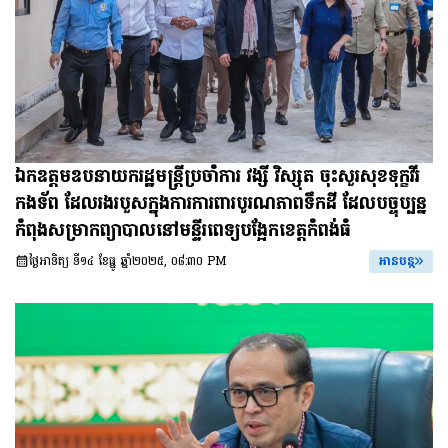
ឯកឧត្តមឧបនាយករដ្ឋមន្រ្តីប្រចាំការ វង្សី វិស្សុត ចុះសួរសុខទុក្ខវីរ
កងទ័ព ដែលរងរបួសក្នុងការការពារបូរណភាពទឹកដី ដែលបច្ចុប្បន្ន
កំពុងសម្រាកព្យាបាលនៅមន្ទីរពេទ្យបង្អែកខេត្តកំពង់ធំ
ថ្ងៃអាទិត្យ ទី១៤ ខែធ្នូ ឆ្នាំ២០២៥, ០៨:៣០ PM
អានបន្ត