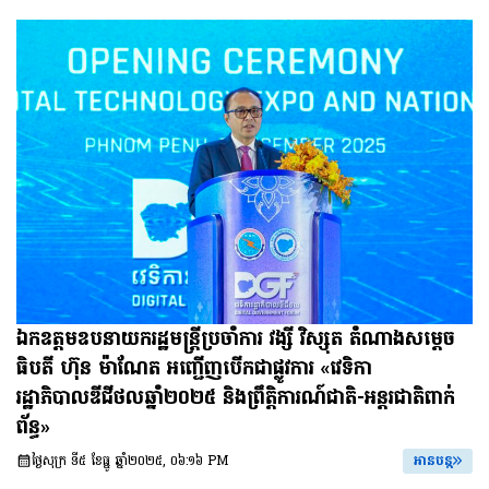
ឯកឧត្តមឧបនាយករដ្ឋមន្ត្រីប្រចាំការ វង្សី វិស្សុត តំណាងសម្តេច
ធិបតី ហ៊ុន ម៉ាណែត អញ្ជើញបើកជាផ្លូវការ «វេទិកា
រដ្ឋាភិបាលឌីជីថលឆ្នាំ២០២៥ និងព្រឹត្តិការណ៍ជាតិ-អន្តរជាតិពាក់
ព័ន្ធ»
ថ្ងៃសុក្រ ទី៥ ខែធ្នូ ឆ្នាំ២០២៥, ០៦:១៦ PM
អានបន្ត