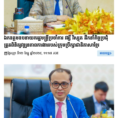
ឯកឧត្តមឧបនាយករដ្ឋមន្រ្តីប្រចាំការ វង្សី វិស្សុត ដឹកនាំកិច្ចប្រជុំ
ត្រួតពិនិត្យវឌ្ឍនភាពការងាររបស់ក្រុមប្រឹក្សាជាតិភាសាខ្មែរ
ថ្ងៃសុក្រ ទី១២ ខែធ្នូ ឆ្នាំ២០២៥, ១១:១៧ AM
អានបន្ត