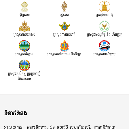
ព្រឹទ្ធសភា
រដ្ឋសភា
ក្រសួងមហាផ្ទៃ
ក្រសួងការបរទេស
ក្រសួងការពារជាតិ
ក្រសួង​សេដ្ឋកិច្ច និង ហិរញ្ញវត្ថុ
ក្រសួងបរិស្ថាន
ក្រសួងអប់រំយុវជន និងកីឡា
ក្រសួងពាណិជ្ជកម្ម
ក្រសួងកសិកម្ម រុក្ខាប្រមាញ់
និងនេសាទ
ទំនាក់ទំនង
អាសយដ្ឋាន
: អាគារមិត្តភាព, ៤១ មហាវិថី សហព័ន្ធរុស្សី,
រាជធានីភ្នំពេញ,