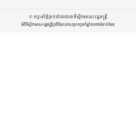
© រក្សាសិទ្ធិគ្រប់យ៉ាងដោយទីស្តីការគណៈរដ្ឋមន្ត្រី
អំពីទីស្តីការគណៈរដ្ឋមន្ត្រី
ប្រតិទិនឈប់សម្រាកប្រចាំឆ្នាំ២០២៦
ទំនាក់ទំនង