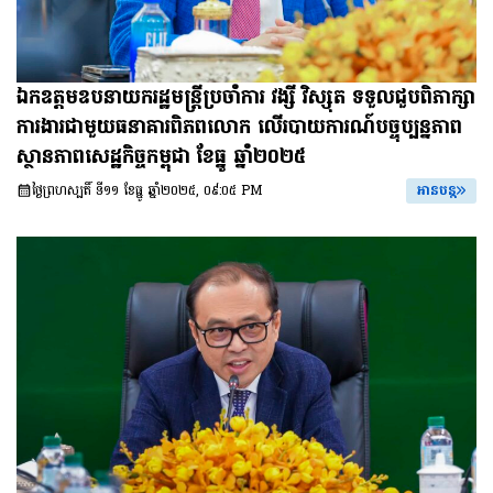
ឯកឧត្តមឧបនាយករដ្ឋមន្ត្រីប្រចាំការ វង្សី វិស្សុត ទទួលជួបពិភាក្សា
ការងារជាមួយធនាគារពិភពលោក លើរបាយការណ៍បច្ចុប្បន្នភាព
ស្ថានភាពសេដ្ឋកិច្ចកម្ពុជា ខែធ្នូ ឆ្នាំ២០២៥
ថ្ងៃព្រហស្បតិ៍ ទី១១ ខែធ្នូ ឆ្នាំ២០២៥, ០៩:០៥ PM
អានបន្ត