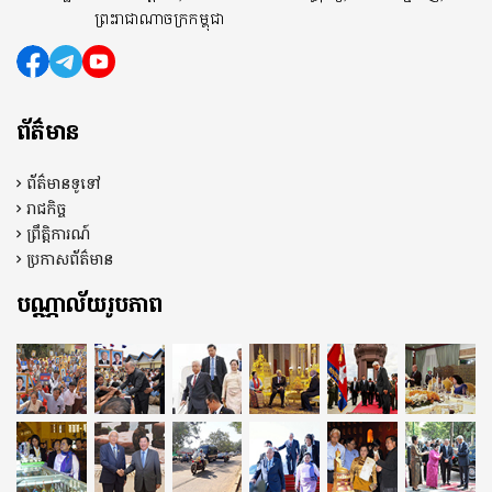
ព្រះរាជាណាចក្រកម្ពុជា
ព័ត៌មាន
ព័ត៌មានទូទៅ
រាជកិច្ច
ព្រឹត្តិការណ៍
ប្រកាសព័ត៌មាន
បណ្ណាល័យរូបភាព