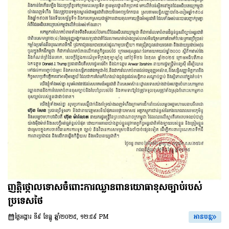
ញត្តិថ្កោលទោសចំពោះការឈ្លានពានយោធាខុសច្បាប់របស់
ប្រទេសថៃ
ថ្ងៃអង្គារ ទី៩ ខែធ្នូ ឆ្នាំ២០២៥, ១២:៥៩ PM
អានបន្ត