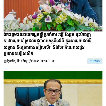
ឯកឧត្តមឧបនាយករដ្ឋមន្រ្តីប្រចាំការ វង្សី វិស្សុត ចុះបំពេញ
ការងារជួយគាំទ្រដល់រដ្ឋបាលខេត្តកំពង់ធំ ក្នុងការជួយដល់វីរ
យុទ្ធជន និងប្រជាជនភៀសសឹក និងចែកអំណោយជូន
ប្រជាជនភៀសសឹក
ថ្ងៃអាទិត្យ ទី១៤ ខែធ្នូ ឆ្នាំ២០២៥, ០២:៣៦ PM
អានបន្ត