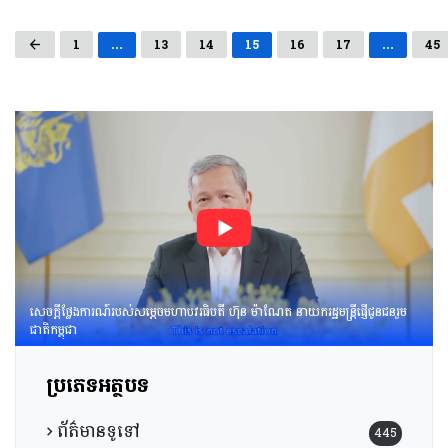
1
…
13
14
15
16
17
…
45
សេចក្តីថ្លែងការណ៍របស់សម្តេចមហាបវរធិបតី ហ៊ុន ម៉ាណែត នាយករដ្ឋមន្រ្តីផ្ញើជូនជនរួម
ជាតិកម្ពុជា
ប្រភេទអត្ថបទ
ព័ត៌មានទូទៅ
445