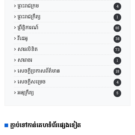
ព្រះរាជក្រម
4
ព្រះរាជក្រឹត្យ
1
ព្រឹត្តិការណ៍
65
វីដេអូ
38
សារលិខិត
73
សារាចរ
1
សេចក្តីប្រកាសព័ត៌មាន
18
សេចក្តីសម្រេច
4
អនុក្រឹត្យ
5
ភ្ជាប់ទៅកាន់គេហទំព័រផ្សេងទៀត