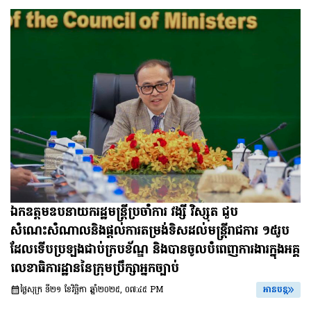
ឯកឧត្តមឧបនាយករដ្ឋមន្រ្តីប្រចាំការ វង្សី វិស្សុត ជួប
សំណេះសំណាលនិងផ្តល់ការតម្រង់ទិសដល់មន្រ្តីរាជការ ១៥រូប
ដែលទើបប្រឡងជាប់ក្របខ័ណ្ឌ និងបានចូលបំពេញការងារក្នុងអគ្គ
លេខាធិការដ្ឋាននៃក្រុមប្រឹក្សាអ្នកច្បាប់
ថ្ងៃសុក្រ ទី២១ ខែវិច្ឆិកា ឆ្នាំ២០២៥, ០៧:៤៥ PM
អានបន្ត