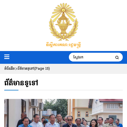
ទំព័រដើម
ព័ត៌មានទូទៅ
(Page 15)
ព័ត៌មានទូទៅ