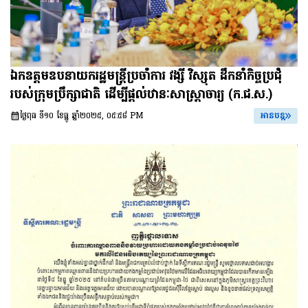
ឯកឧត្តមឧបនាយករដ្ឋមន្ត្រីប្រចាំការ វង្សី វិស្សុត ដឹកនាំកិច្ចប្រជុំ
របស់ក្រុមប្រឹក្សាជាតិ ដើម្បីផ្តល់ឋានៈសាស្ត្រាចារ្យ (ក.ជ.ស.)
ថ្ងៃពុធ ទី១០ ខែធ្នូ ឆ្នាំ២០២៥, ០៥:៥៨ PM
អានបន្ត