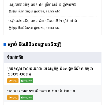
សៀវភៅរាជកិច្ច លេខ ៤៤ ត្រីមាសទី​ ២ ឆ្នាំ២០២៦
ថ្ងៃពុធ ទី២៩ ខែកក្កដា ឆ្នាំ២០២៦, ១១:៣៣ AM
សៀវភៅរាជកិច្ច លេខ ៤៣ ត្រីមាសទី​ ២ ឆ្នាំ២០២៦
ថ្ងៃពុធ ទី២៩ ខែកក្កដា ឆ្នាំ២០២៦, ១១:៣៣ AM
ច្បាប់ និងលិខិត​​បទដ្ឋានគតិយុត្តិ
ចំណងជើង
ក្របខណ្ឌគោលនយោបាយសេដ្ឋកិច្ច និងសង្គមឌីជីថលកម្ពុជា
២០២១-២០៣៥
បង្ហាញ
ទាញយក
គោលនយោបាយជាតិប្រជាជន ២០១៦-២០៣០
បង្ហាញ
ទាញយក