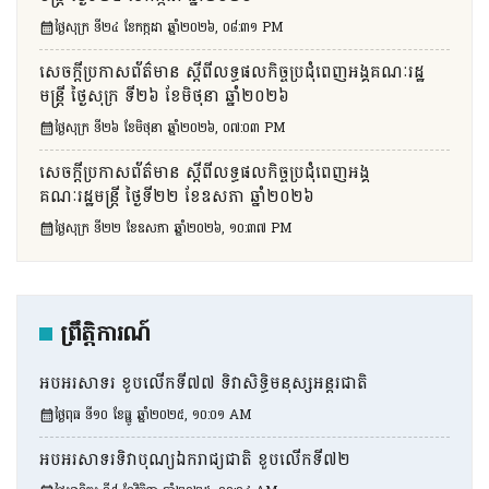
ថ្ងៃសុក្រ ទី២៤ ខែកក្កដា ឆ្នាំ២០២៦, ០៨:៣១ PM
សេចក្តីប្រកាសព័ត៌មាន ស្តីពីលទ្ធផលកិច្ចប្រជុំពេញអង្គគណៈរដ្ឋ
មន្ត្រី ថ្ងៃសុក្រ ទី២៦ ខែមិថុនា ឆ្នាំ២០២៦
ថ្ងៃសុក្រ ទី២៦ ខែមិថុនា ឆ្នាំ២០២៦, ០៧:០៣ PM
សេចក្តីប្រកាសព័ត៌មាន ស្តីពីលទ្ធផលកិច្ចប្រជុំពេញអង្គ
គណៈរដ្ឋមន្រ្តី ថ្ងៃទី២២ ខែឧសភា ឆ្នាំ២០២៦
ថ្ងៃសុក្រ ទី២២ ខែឧសភា ឆ្នាំ២០២៦, ១០:៣៧ PM
ព្រឹត្តិការណ៍
អបអរសាទរ ខួបលើកទី៧៧ ទិវាសិទ្ធិមនុស្សអន្តរជាតិ
ថ្ងៃពុធ ទី១០ ខែធ្នូ ឆ្នាំ២០២៥, ១០:០១ AM
អបអរសាទរទិវាបុណ្យឯករាជ្យជាតិ ខួបលើកទី៧២