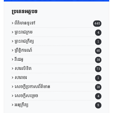
ប្រភេទអត្ថបទ
ព័ត៌មានទូទៅ
445
ព្រះរាជក្រម
4
ព្រះរាជក្រឹត្យ
1
ព្រឹត្តិការណ៍
65
វីដេអូ
38
សារលិខិត
73
សារាចរ
1
សេចក្តីប្រកាសព័ត៌មាន
18
សេចក្តីសម្រេច
4
អនុក្រឹត្យ
5