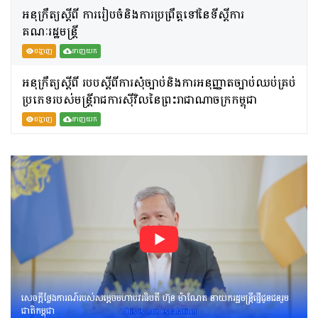
អនុក្រឹត្យស្តីពី ការរៀបចំនិងការប្រព្រឹត្តទៅនៃទីស្តីការ
គណៈរដ្ឋមន្រ្តី
បង្ហាញ
ទាញយក
អនុក្រឹត្យស្តីពី របបស្តីពីការសុំច្បាប់និងការអនុញ្ញាតច្បាប់ឈប់គ្រប់
ប្រភេទរបស់មន្រ្តីរាជការស៊ីវិលនៃព្រះរាជាណាចក្រកម្ពុជា
បង្ហាញ
ទាញយក
សេចក្តីថ្លែងការណ៍របស់សម្តេចមហាបវរធិបតី ហ៊ុន ម៉ាណែត នាយករដ្ឋមន្រ្តីផ្ញើជូនជនរួម
ជាតិកម្ពុជា