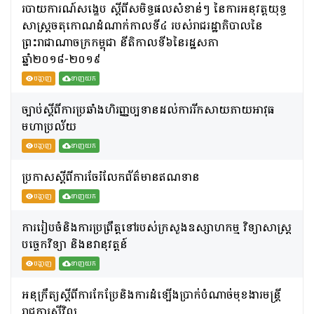
របាយការណ៍សង្ខេប ស្តីពីសមិទ្ធផលសំខាន់ៗ នៃការអនុវត្តយុទ្ធ
សាស្រ្តចតុកោណដំណាក់កាលទី៤ របស់រាជរដ្ឋាភិបាលនៃ
ព្រះរាជាណាចក្រកម្ពុជា នីតិកាលទី៦នៃរដ្ឋសភា
ឆ្នាំ២០១៨-២០១៩
បង្ហាញ
ទាញយក
ច្បាប់ស្តីពីការប្រឆាំងហិរញ្ញប្បទានដល់ការរីកសាយភាយអាវុធ
មហាប្រល័យ
បង្ហាញ
ទាញយក
ប្រកាសស្តីពីការចែរំលែកព័ត៌មានឥណទាន
បង្ហាញ
ទាញយក
ការរៀបចំនិងការប្រព្រឹត្តទៅរបស់ក្រសួងឧស្សាហកម្ម វិទ្យាសាស្ត្រ
បច្ចេកវិទ្យា និងនវានុវត្តន៍
បង្ហាញ
ទាញយក
អនុក្រឹត្យស្តីពីការកែប្រែនិងការដំឡើងប្រាក់បំណាច់មុខងារមន្រ្តី
រាជការស៊ីវិល