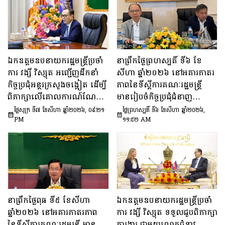
ឯកឧត្តមឧបនាយករដ្ឋមន្រ្តីប្រចាំ
នាព្រឹកថ្ងៃព្រហស្បតិ៍ ទី៦ ខែ
ការ វង្សី វិស្សុត អញ្ជើញដឹកនាំ
សីហា ឆ្នាំ២០២៦ នៅអគារភាតរ
កិច្ចប្រជុំអន្តរក្រសួងចង្អៀត ដើម្បី
ភាពនៃទីស្តីការគណៈរដ្ឋមន្រ្តី
ពិភាក្សាលើគោលការណ៍​ណែនាំ
មានរៀបចំកិច្ចប្រជុំជំនាញ
ស្តីពីការរៀបចំប្រកាស ប្រកាស
បច្ចេកទេស ក្រោមអធិបតីភាព
ថ្ងៃសុក្រ ទី៧ ខែសីហា ឆ្នាំ២០២៦, ០៩:២១
ថ្ងៃព្រហស្បតិ៍ ទី៦ ខែសីហា ឆ្នាំ២០២៦,
អន្តរក្រសួង និងប្រកាសរួម របស់
ឯកឧត្តម សុក ផេង រដ្ឋលេខាធិ
PM
១១:៥២ AM
ក្រសួង ស្ថាប័ន
ការទីស្ដីការគណៈរដ្ឋមន្ត្រី អនុ
ប្រធាន និងជាប្រធាន​ក្រុម​ការងារ​
ទី៣នៃក្រុមប្រឹក្សាអ្នកច្បាប់ និង
ឯកឧត្តម ចែម ផល្លា អនុប្រធាន​
និង​ជា​ប្រធាន​ក្រុមការងារទី៣នៃ
ក្រុមប្រឹក្សាសេដ្ឋកិច្ច សង្គមកិច្ច
នាព្រឹកថ្ងៃពុធ ទី៥ ខែសីហា
ឯកឧត្តមឧបនាយករដ្ឋមន្ត្រីប្រចាំ
និង​វប្បធម៌ ដើម្បីពិនិត្យ​និង​
ឆ្នាំ២០២៦ នៅអគារភាតរភាព
ការ វង្សី វិស្សុត ទទួលជួបពិភាក្សា
ពិភាក្សា​លើ «សេចក្តីព្រាង
នៃទីស្តីការគណៈរដ្ឋមន្រ្តី មាន
ការងារ ជាមួយលោកជំទាវ