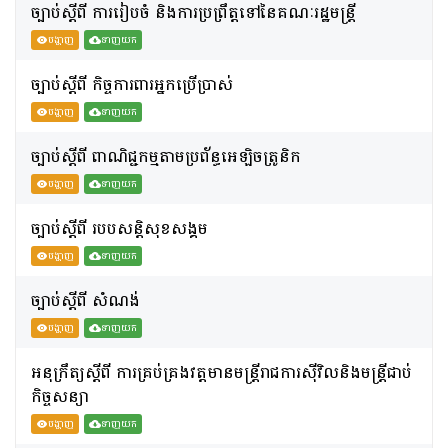
ច្បាប់ស្តីពី ការរៀបចំ និងការប្រព្រឹត្តទៅនៃគណៈរដ្ឋមន្រ្តី
បង្ហាញ
ទាញយក
ច្បាប់ស្តីពី កិច្ចការពារអ្នកប្រើប្រាស់
បង្ហាញ
ទាញយក
ច្បាប់ស្តីពី ពាណិជ្ជកម្មតាមប្រព័ន្ធអេឡិចត្រូនិក
បង្ហាញ
ទាញយក
ច្បាប់ស្តីពី របបសន្តិសុខសង្គម
បង្ហាញ
ទាញយក
ច្បាប់ស្តីពី សំណង់
បង្ហាញ
ទាញយក
អនុក្រឹត្យស្តីពី ការគ្រប់គ្រងវត្តមានមន្រ្តីរាជការស៊ីវិលនិងមន្រ្តីជាប់
កិច្ចសន្យា
បង្ហាញ
ទាញយក