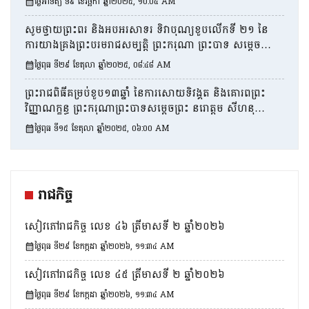
ថ្ងៃអាទិត្យ ទី៩ ខែវិច្ឆិកា ឆ្នាំ២០២៥, ១០:០៤ AM
សូមថ្វាយព្រះពរ និងអបអរសាទរ ទិវាបុណ្យខួបលើកទី ២១ នៃ
ការយាងគ្រងព្រះបរមរាជសម្បត្តិ ព្រះករុណា ព្រះបាទ សម្តេចព្រះប
រមនាថ នរោត្តម សីហមុនី ព្រះមហាក្សត្រ នៃព្រះរាជាណាចក្រ
ថ្ងៃពុធ ទី២៩ ខែតុលា ឆ្នាំ២០២៥, ០៨:៤៨ AM
កម្ពុជា
ព្រះរាជពិធីគម្រប់ខួប១៣ឆ្នាំ នៃការសោយទិវង្គត និងគោរពព្រះ
វិញ្ញាណក្ខន្ធ ព្រះករុណាព្រះបាទសម្តេចព្រះ នរោត្តម សីហនុ
ព្រះមហាវីរក្សត្រ ព្រះវររាជបិតាឯករាជ្យ បូរណភាពទឹកដី និង
ថ្ងៃពុធ ទី១៥ ខែតុលា ឆ្នាំ២០២៥, ០៦:០០ AM
ឯកភាពជាតិខ្មែរ
រាជកិច្ច
សៀវភៅរាជកិច្ច លេខ ៤៦ ត្រីមាសទី​ ២ ឆ្នាំ២០២៦
ថ្ងៃពុធ ទី២៩ ខែកក្កដា ឆ្នាំ២០២៦, ១១:៣៤ AM
សៀវភៅរាជកិច្ច លេខ ៤៥ ត្រីមាសទី​ ២ ឆ្នាំ២០២៦
ថ្ងៃពុធ ទី២៩ ខែកក្កដា ឆ្នាំ២០២៦, ១១:៣៤ AM