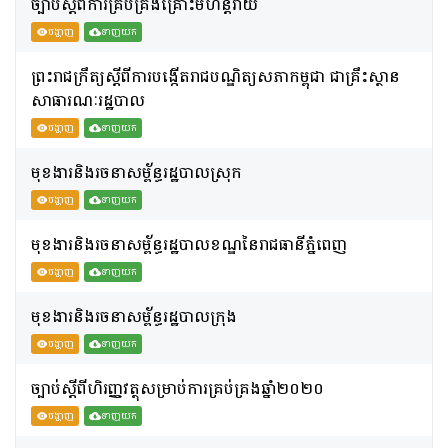
ច្បាប់ស្តីពីការគ្រប់គ្រងគ្រោះមហន្តរាយ
បង្ហាញ
ទាញយក
ព្រះរាជក្រឹត្យស្តីពីការបង្កើតរាជបណ្ឌិត្យសភាកម្ពុជា ជាគ្រឹះស្ថាន
សាធារណៈរដ្ឋបាល
បង្ហាញ
ទាញយក
មុខងារនិងរចនាសម្ព័ន្ធរដ្ឋបាលស្រុក
បង្ហាញ
ទាញយក
មុខងារនិងរចនាសម្ព័ន្ធរដ្ឋបាលខណ្ឌនៃរាជធានីភ្នំពេញ
បង្ហាញ
ទាញយក
មុខងារនិងរចនាសម្ព័ន្ធរដ្ឋបាលក្រុង
បង្ហាញ
ទាញយក
ច្បាប់ស្តីពីហិរញ្ញវត្ថុសម្រាប់ការគ្រប់គ្រងឆ្នាំ២០២០
បង្ហាញ
ទាញយក