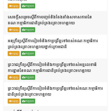
បង្ហាញ
ទាញយក
សេចក្តីសម្រេចស្តីពីការបញ្ចប់និងតែងតាំងសមាសភាពនៃ
គណៈកម្មាធិការជាតិគ្រប់គ្រងគ្រោះមហន្តរាយ
បង្ហាញ
ទាញយក
អនុក្រឹត្យស្តីពីការរៀបចំនិងកាប្រព្រឹត្តទៅរបស់គណៈកម្មាធិការ
គ្រប់គ្រងគ្រោះមហន្តរាយថ្នាក់ក្រោមជាតិ
បង្ហាញ
ទាញយក
ព្រះរាជក្រឹត្យស្តីពីការរៀបចំនិងកាប្រព្រឹត្តទៅរបស់អគ្គលេខាធិ
ការដ្ឋាននៃគណៈកម្មាធិការជាតិគ្រប់គ្រងគ្រោះមហន្តរាយ
បង្ហាញ
ទាញយក
ព្រះរាជក្រឹត្យស្តីពីការរៀបចំនិងកាប្រព្រឹត្តទៅរបស់គណៈកម្មាធិការ
ជាតិគ្រប់គ្រងគ្រោះមហន្តរាយ
បង្ហាញ
ទាញយក