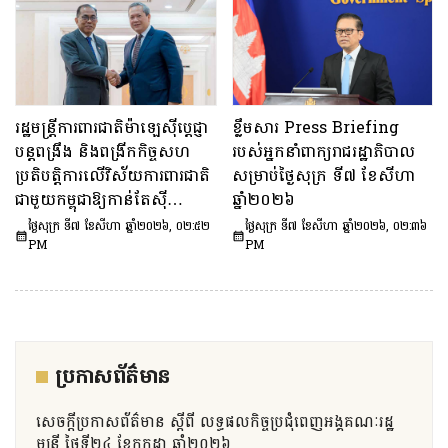
រដ្ឋមន្ត្រីការពារជាតិម៉ាឡេស៊ីប្ដេជ្ញា
ខ្លឹមសារ Press Briefing
បន្តពង្រឹង និងពង្រីកកិច្ចសហ
របស់អ្នកនាំពាក្យរាជរដ្ឋាភិបាល
ប្រតិបត្តិការលើវិស័យការពារជាតិ
សម្រាប់ថ្ងៃសុក្រ ទី៧ ខែសីហា
ជាមួយកម្ពុជាឱ្យកាន់តែស៊ី
ឆ្នាំ២០២៦
ជម្រៅថែមទៀត
ថ្ងៃសុក្រ ទី៧ ខែសីហា ឆ្នាំ២០២៦, ០២:៥២
ថ្ងៃសុក្រ ទី៧ ខែសីហា ឆ្នាំ២០២៦, ០២:៣៦
PM
PM
ប្រកាសព័ត៌មាន
សេចក្តីប្រកាសព័ត៌មាន ស្តីពី លទ្ធផលកិច្ចប្រជុំពេញអង្គគណៈរដ្ឋ
មន្ត្រី ថ្ងៃទី២៤ ខែកក្កដា ឆ្នាំ២០២៦