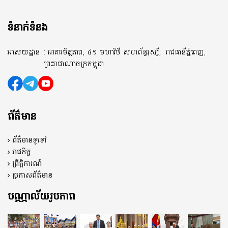
ទំនាក់ទំនង
អាសយដ្ឋាន
: អាគារមិត្តភាព, ៤១ មហាវិថី សហព័ន្ធរុស្សី,
រាជធានីភ្នំពេញ,
ព្រះរាជាណាចក្រកម្ពុជា
ព័ត៌មាន
ព័ត៌មានទូទៅ
រាជកិច្ច
ព្រឹត្តិការណ៍
ប្រកាសព័ត៌មាន
បណ្ណាល័យរូបភាព