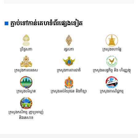
ភ្ជាប់ទៅកាន់គេហទំព័រផ្សេងទៀត
ព្រឹទ្ធសភា
រដ្ឋសភា
ក្រសួងមហាផ្ទៃ
ក្រសួងការបរទេស
ក្រសួងការពារជាតិ
ក្រសួង​សេដ្ឋកិច្ច និង ហិរញ្ញវត្ថុ
ក្រសួងបរិស្ថាន
ក្រសួងអប់រំយុវជន និងកីឡា
ក្រសួងពាណិជ្ជកម្ម
ក្រសួងកសិកម្ម រុក្ខាប្រមាញ់
និងនេសាទ