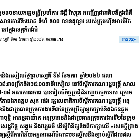
តមឧបនាយករដ្ឋមន្ត្រីប្រចាំការ វង្សី វិស្សុត អញ្ជើញជាអធិបតីក្នុងពិធី
ាទរការវិនិយោគ ទំហំ ៥០០ លានដុល្លារ របស់ក្រុមហ៊ុនអាម៉េរិក
ៅក្នុងខេត្តកំពង់ធំ
ព្រហស្បតិ៍ ទី១៥ ខែមករា ឆ្នាំ២០២៦, ០៥:០៣ PM
អានបន្ត
ឹកនិងរសៀលថ្ងៃព្រហស្បតិ៍ ទី៨ ខែមករា ឆ្នាំ២០២៦ វេលា
០៨:៣០ព្រឹកនិង១៥:០០នាទីរសៀល នៅទីស្តីការគណៈរដ្ឋមន្រ្តី សាល
ំ៧-០៨ អគារភាតរភាព បានរៀបចំកិច្ចប្រជុំជំនាញបច្ចេកទេស ក្រោម
ីភាពឯកឧត្តម សុក ផេង រដ្ឋលេខាធិការទីស្តីការគណៈរដ្ឋមន្ត្រី អនុ
ននិងជាប្រធានក្រុមការងារទី៣នៃក្រុមប្រឹក្សាអ្នកច្បាប់និងឯកឧត្តម
ាឫទិ្ធ អានន្ទដាយ៉ាត អនុប្រធាននិងជាប្រធានក្រុមការងារទី២នៃក្រុម
សាសេដ្ឋកិច្ច សង្គម និងវប្បធម៌ ដើម្បីពិនិត្យនិងពិភាក្សាលើ «សេចក្តីព្រាង
រឹត្យស្តីពីការពិន័យអន្តរការណ៍ចំពោះបទល្មើសនឹងច្បាប់ស្តីពីជលផល