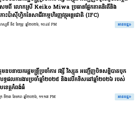
ួរសមពី លោកស្រី Keiko Miwa ប្រធានផ្នែកភាគនិរតីនិង
កោះប៉ាស៊ីហ្វិកនៃសាជីវកម្មហិរញ្ញវត្ថុអន្តរជាតិ (IFC)
្រហស្បតិ៍ ទី៥ ខែកុម្ភៈ ឆ្នាំ២០២៦, ១០:៤៨ PM
អានបន្ត
តមឧបនាយករដ្ឋមន្ត្រីប្រចាំការ វង្សី វិស្សុត អញ្ជើញបិទសន្និបាតបូក
លទ្ធផលការងារប្រចាំឆ្នាំ២០២៥ និងលើកទិសដៅឆ្នាំ២០២៦ របស់
លខេត្តកំពង់ធំ
សុក្រ ទី២៣ ខែមករា ឆ្នាំ២០២៦, ១១:១៧ PM
អានបន្ត