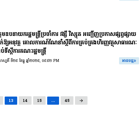
តមឧបនាយករដ្ឋមន្ត្រីប្រចាំការ វង្សី វិស្សុត អញ្ជើញប្រកាសផ្សព្វផ្សាយ
ក់ឱ្យអនុវត្ត គោលការណ៍ណែនាំស្តីពីការគ្រប់គ្រងហិរញ្ញវត្ថុសាធារណៈ
់ទីស្តីការគណៈរដ្ឋមន្រ្តី
្រហស្បតិ៍ ទី២៥ ខែធ្នូ ឆ្នាំ២០២៥, ០៥:៥២ PM
អានបន្ត
13
14
15
…
45