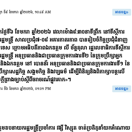
សុក្រ ទី៩ ខែមករា ឆ្នាំ២០២៦, ១០:៤៩ AM
អានបន្ត
ឹកថ្ងៃទី៦ ខែមករា ឆ្នាំ២០២៦ វេលាម៉ោង៨:៣០នាទីព្រឹក នៅទីស្តីការ
្ឋមន្រ្តី សាលប្រជុំ៧-០៨ អគារភាតរភាព បានរៀបចំកិច្ចប្រជុំជំនាញ
កទេស ក្រោមអធិបតីភាពឯកឧត្តម លី ច័ន្ទតុលា រដ្ឋលេខាធិការទីស្តីការ
្ឋមន្រ្តី អនុប្រធាននិងជាប្រធានក្រុមការងារទី២ នៃក្រុមប្រឹក្សាអ្នក
់ និងឯកឧត្តម នៅ បោនន័រ អនុប្រធាននិងជាប្រធានក្រុមការងារទី១ នៃ
្រឹក្សាសេដ្ឋកិច្ច សង្គមកិច្ច និងវប្បធម៌ ដើម្បីពិនិត្យនិងពិភាក្សាបន្តលើ
្តីព្រាងច្បាប់ស្តីពីចរាចរណ៍ផ្លូវគោក»។
ង្គារ ទី៦ ខែមករា ឆ្នាំ២០២៦, ០១:០១ PM
អានបន្ត
តមឧបនាយករដ្ឋមន្រ្តីប្រចាំការ វង្សី វិស្សុត ចាត់ប្រតិភូនាំយកអំណោយ