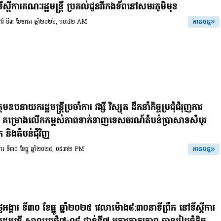
ីស្តីការគណៈរដ្ឋមន្រ្តី ប្រគល់ជូនវីរកងទ័ពនៅសមរភូមិមុខ
សៅរ៍ ទី៣ ខែមករា ឆ្នាំ២០២៦, ១០:៤២ AM
អានបន្ត
មឧបនាយករដ្ឋមន្ត្រីប្រចាំការ វង្សី វិស្សុត ដឹកនាំកិច្ចប្រជុំជំរុញការ
ត្ត គម្រោងលើកកម្ពស់ភាពទាក់ទាញទេសចរណ៍តំបន់ប្រាសាទសំបូរ
ក និងតំបន់ជុំវិញ
ង្គារ ទី៣០ ខែធ្នូ ឆ្នាំ២០២៥, ០៥:៣២ PM
អានបន្ត
ថ្ងៃអង្គារ ទី៣០ ខែធ្នូ ឆ្នាំ២០២៥ វេលាម៉ោង៨:៣០នាទីព្រឹក នៅទីស្តីការ