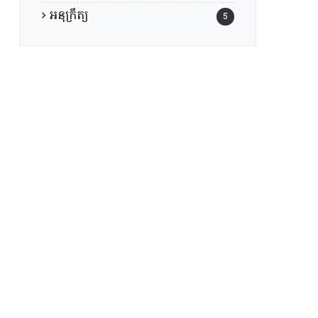
អនុក្រឹត្យ
5