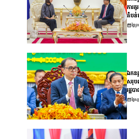
ការគ
តំបន់
ថ្ងៃព
ឯកឧត្
សរុប
រដ្ឋបា
ថ្ងៃ