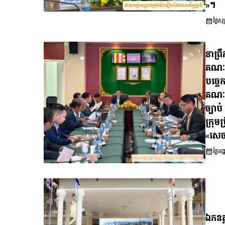
»។
ថ្ងៃ
នាព្រ
គណៈរដ
បច្ចេ
គណៈរដ
ច្បាប
ក្រុមប
«សេចក
ថ្ងៃអ
ឯកឧត្