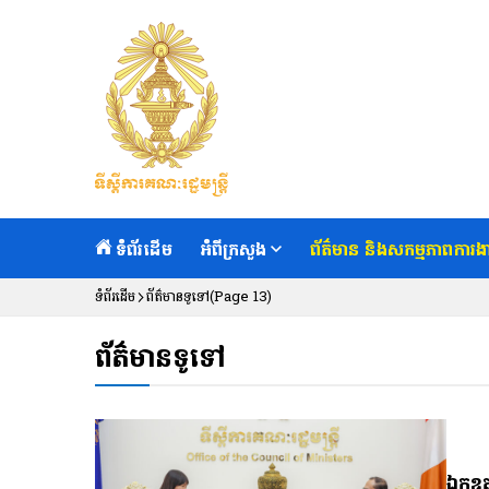
ទំព័រដើម
អំពីក្រសួង
ព័ត៌មាន និងសកម្មភាពការង
ទំព័រដើម
ព័ត៌មានទូទៅ
(Page 13)
ព័ត៌មានទូទៅ
ឯកឧត្