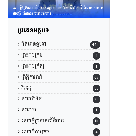
សេចក្តីថ្លែងការណ៍របស់សម្តេចមហាបវរធិបតី ហ៊ុន ម៉ាណែត នាយក
រដ្ឋមន្រ្តីផ្ញើជូនជនរួមជាតិកម្ពុជា
ប្រភេទអត្ថបទ
ព័ត៌មានទូទៅ
445
ព្រះរាជក្រម
4
ព្រះរាជក្រឹត្យ
1
ព្រឹត្តិការណ៍
65
វីដេអូ
38
សារលិខិត
73
សារាចរ
1
សេចក្តីប្រកាសព័ត៌មាន
18
សេចក្តីសម្រេច
4