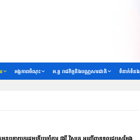
ារ
អង្គភាពចំណុះ
អ.គ្គ រាជកិច្ចនិងបណ្ណសារជាតិ
ទំនាក់ទំនង
តមឧបនាយករដ្ឋមន្ត្រីប្រចាំការ វង្សី វិស្សុត អញ្ជើញទទួលជួបសម្តែង