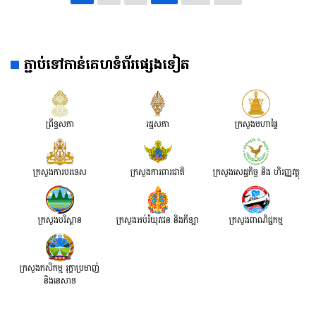
ភ្ជាប់ទៅកាន់គេហទំព័រផ្សេងទៀត
ព្រឹទ្ធសភា
រដ្ឋសភា
ក្រសួងមហាផ្ទៃ
ក្រសួងការបរទេស
ក្រសួងការពារជាតិ
ក្រសួង​សេដ្ឋកិច្ច និង ហិរញ្ញវត្ថុ
ក្រសួងបរិស្ថាន
ក្រសួងអប់រំយុវជន និងកីឡា
ក្រសួងពាណិជ្ជកម្ម
ក្រសួងកសិកម្ម រុក្ខាប្រមាញ់
និងនេសាទ