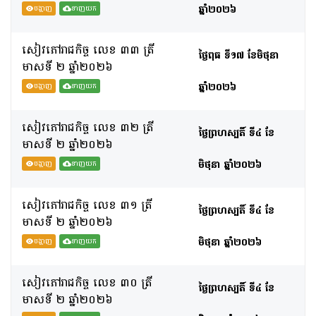
ឆ្នាំ២០២៦
បង្ហាញ
ទាញយក
សៀវភៅរាជកិច្ច លេខ ៣៣ ត្រី
ថ្ងៃពុធ ទី១៧ ខែមិថុនា
មាសទី​ ២ ឆ្នាំ២០២៦
ឆ្នាំ២០២៦
បង្ហាញ
ទាញយក
សៀវភៅរាជកិច្ច លេខ ៣២ ត្រី
ថ្ងៃព្រហស្បតិ៍ ទី៤ ខែ
មាសទី​ ២ ឆ្នាំ២០២៦
មិថុនា ឆ្នាំ២០២៦
បង្ហាញ
ទាញយក
សៀវភៅរាជកិច្ច លេខ ៣១ ត្រី
ថ្ងៃព្រហស្បតិ៍ ទី៤ ខែ
មាសទី​ ២ ឆ្នាំ២០២៦
មិថុនា ឆ្នាំ២០២៦
បង្ហាញ
ទាញយក
សៀវភៅរាជកិច្ច លេខ ៣០ ត្រី
ថ្ងៃព្រហស្បតិ៍ ទី៤ ខែ
មាសទី​ ២ ឆ្នាំ២០២៦