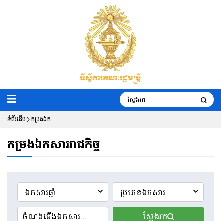
ទំព័រដើម
កម្រងឯកសារ
រាជកិច្ច
កម្រងឯកសាររាជកិច្ច
ស្វែងរក