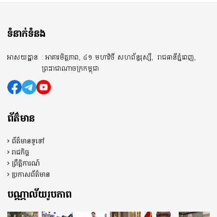
ទំនាក់ទំនង
អាសយដ្ឋាន
: អាគារមិត្តភាព, ៤១ មហាវិថី សហព័ន្ធរុស្សី,
រាជធានីភ្នំពេញ,
ព្រះរាជាណាចក្រកម្ពុជា
ព័ត៌មាន
ព័ត៌មានទូទៅ
រាជកិច្ច
ព្រឹត្តិការណ៍
ប្រកាសព័ត៌មាន
បណ្ណាល័យរូបភាព