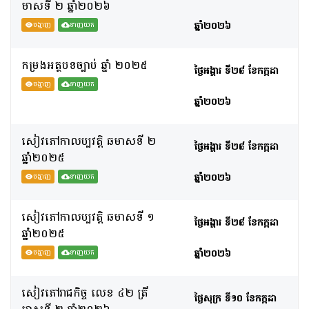
មាសទី​ ២ ឆ្នាំ២០២៦
ឆ្នាំ២០២៦
បង្ហាញ
ទាញយក
កម្រងអត្ថបទច្បាប់ ឆ្នាំ ២០២៥
ថ្ងៃអង្គារ ទី២៨ ខែកក្កដា
បង្ហាញ
ទាញយក
ឆ្នាំ២០២៦
សៀវភៅកាលប្បវត្តិ ឆមាសទី ២
ថ្ងៃអង្គារ ទី២៨ ខែកក្កដា
ឆ្នាំ២០២៥
ឆ្នាំ២០២៦
បង្ហាញ
ទាញយក
សៀវភៅកាលប្បវត្តិ ឆមាសទី ១
ថ្ងៃអង្គារ ទី២៨ ខែកក្កដា
ឆ្នាំ២០២៥
ឆ្នាំ២០២៦
បង្ហាញ
ទាញយក
សៀវភៅរាជកិច្ច លេខ ៤២ ត្រី
ថ្ងៃសុក្រ ទី១០ ខែកក្កដា