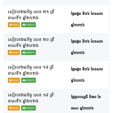
សៀវភៅរាជកិច្ច លេខ ២១ ត្រី
ថ្ងៃអង្គារ ទី២៦ ខែឧសភា
មាសទី១ ឆ្នាំ២០២៦
ឆ្នាំ២០២៦
បង្ហាញ
ទាញយក
សៀវភៅរាជកិច្ច លេខ ២០ ត្រី
ថ្ងៃអង្គារ ទី២៦ ខែឧសភា
មាសទី១ ឆ្នាំ២០២៦
ឆ្នាំ២០២៦
បង្ហាញ
ទាញយក
សៀវភៅរាជកិច្ច លេខ ១៩ ត្រី
ថ្ងៃអង្គារ ទី២៦ ខែឧសភា
មាសទី១ ឆ្នាំ២០២៦
ឆ្នាំ២០២៦
បង្ហាញ
ទាញយក
សៀវភៅរាជកិច្ច លេខ ១៨ ត្រី
ថ្ងៃព្រហស្បតិ៍ ទី៣០ ខែ
មាសទី១ ឆ្នាំ២០២៦
មេសា ឆ្នាំ២០២៦
បង្ហាញ
ទាញយក