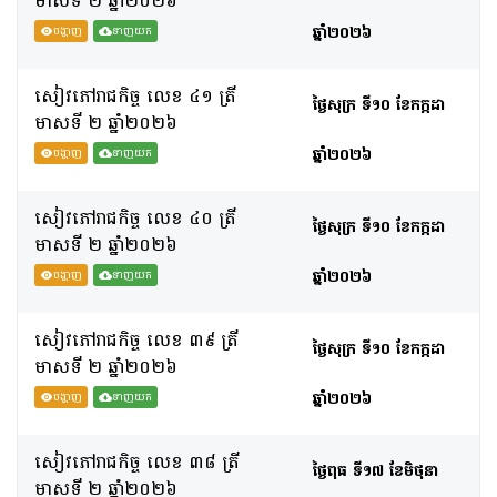
មាសទី​ ២ ឆ្នាំ២០២៦
ឆ្នាំ២០២៦
បង្ហាញ
ទាញយក
សៀវភៅរាជកិច្ច លេខ ៤១ ត្រី
ថ្ងៃសុក្រ ទី១០ ខែកក្កដា
មាសទី​ ២ ឆ្នាំ២០២៦
ឆ្នាំ២០២៦
បង្ហាញ
ទាញយក
សៀវភៅរាជកិច្ច លេខ ៤០ ត្រី
ថ្ងៃសុក្រ ទី១០ ខែកក្កដា
មាសទី​ ២ ឆ្នាំ២០២៦
ឆ្នាំ២០២៦
បង្ហាញ
ទាញយក
សៀវភៅរាជកិច្ច លេខ ៣៩ ត្រី
ថ្ងៃសុក្រ ទី១០ ខែកក្កដា
មាសទី​ ២ ឆ្នាំ២០២៦
ឆ្នាំ២០២៦
បង្ហាញ
ទាញយក
សៀវភៅរាជកិច្ច លេខ ៣៨ ត្រី
ថ្ងៃពុធ ទី១៧ ខែមិថុនា
មាសទី​ ២ ឆ្នាំ២០២៦