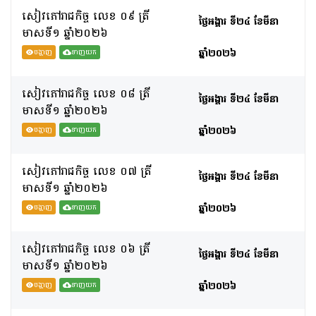
សៀវភៅរាជកិច្ច លេខ ០៩ ត្រី
ថ្ងៃអង្គារ ទី២៤ ខែមីនា
មាសទី១ ឆ្នាំ២០២៦
ឆ្នាំ២០២៦
បង្ហាញ
ទាញយក
សៀវភៅរាជកិច្ច លេខ ០៨ ត្រី
ថ្ងៃអង្គារ ទី២៤ ខែមីនា
មាសទី១ ឆ្នាំ២០២៦
ឆ្នាំ២០២៦
បង្ហាញ
ទាញយក
សៀវភៅរាជកិច្ច លេខ ០៧ ត្រី
ថ្ងៃអង្គារ ទី២៤ ខែមីនា
មាសទី១ ឆ្នាំ២០២៦
ឆ្នាំ២០២៦
បង្ហាញ
ទាញយក
សៀវភៅរាជកិច្ច លេខ ០៦ ត្រី
ថ្ងៃអង្គារ ទី២៤ ខែមីនា
មាសទី១ ឆ្នាំ២០២៦
ឆ្នាំ២០២៦
បង្ហាញ
ទាញយក