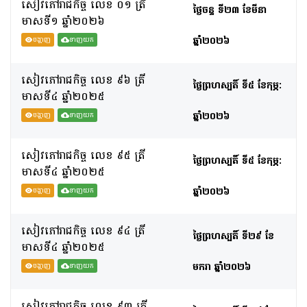
សៀវភៅរាជកិច្ច លេខ ០១ ត្រី
ថ្ងៃចន្ទ ទី២៣ ខែមីនា
មាសទី១ ឆ្នាំ២០២៦
ឆ្នាំ២០២៦
បង្ហាញ
ទាញយក
សៀវភៅរាជកិច្ច លេខ ៩៦ ត្រី
ថ្ងៃព្រហស្បតិ៍ ទី៥ ខែកុម្ភៈ
មាសទី៤​ ឆ្នាំ២០២៥
ឆ្នាំ២០២៦
បង្ហាញ
ទាញយក
សៀវភៅរាជកិច្ច លេខ ៩៥ ត្រី
ថ្ងៃព្រហស្បតិ៍ ទី៥ ខែកុម្ភៈ
មាសទី៤​ ឆ្នាំ២០២៥
ឆ្នាំ២០២៦
បង្ហាញ
ទាញយក
សៀវភៅរាជកិច្ច លេខ ៩៤ ត្រី
ថ្ងៃព្រហស្បតិ៍ ទី២៩ ខែ
មាសទី៤​ ឆ្នាំ២០២៥
មករា ឆ្នាំ២០២៦
បង្ហាញ
ទាញយក
សៀវភៅរាជកិច្ច លេខ ៩៣ ត្រី