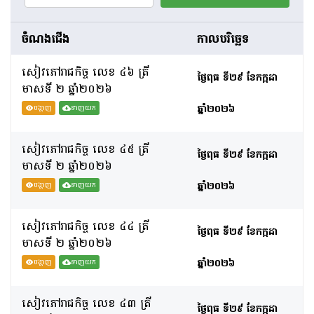
ចំណងជើង
កាលបរិច្ឆេទ
សៀវភៅរាជកិច្ច លេខ ៤៦ ត្រី
ថ្ងៃពុធ ទី២៩ ខែកក្កដា
មាសទី​ ២ ឆ្នាំ២០២៦
ឆ្នាំ២០២៦
បង្ហាញ
ទាញយក
សៀវភៅរាជកិច្ច លេខ ៤៥ ត្រី
ថ្ងៃពុធ ទី២៩ ខែកក្កដា
មាសទី​ ២ ឆ្នាំ២០២៦
ឆ្នាំ២០២៦
បង្ហាញ
ទាញយក
សៀវភៅរាជកិច្ច លេខ ៤៤ ត្រី
ថ្ងៃពុធ ទី២៩ ខែកក្កដា
មាសទី​ ២ ឆ្នាំ២០២៦
ឆ្នាំ២០២៦
បង្ហាញ
ទាញយក
សៀវភៅរាជកិច្ច លេខ ៤៣ ត្រី
ថ្ងៃពុធ ទី២៩ ខែកក្កដា