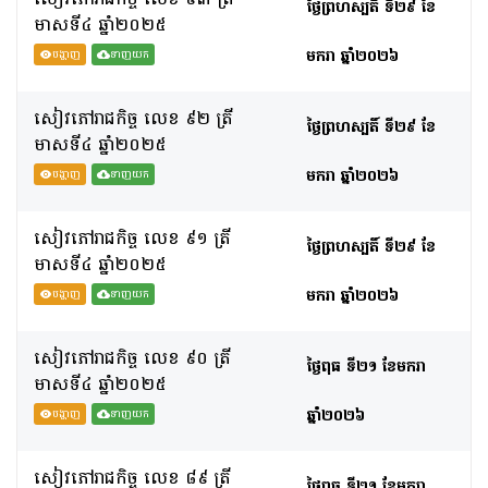
ថ្ងៃព្រហស្បតិ៍ ទី២៩ ខែ
មាសទី៤​ ឆ្នាំ២០២៥
មករា ឆ្នាំ២០២៦
បង្ហាញ
ទាញយក
សៀវភៅរាជកិច្ច លេខ ៩២ ត្រី
ថ្ងៃព្រហស្បតិ៍ ទី២៩ ខែ
មាសទី៤​ ឆ្នាំ២០២៥
មករា ឆ្នាំ២០២៦
បង្ហាញ
ទាញយក
សៀវភៅរាជកិច្ច លេខ ៩១ ត្រី
ថ្ងៃព្រហស្បតិ៍ ទី២៩ ខែ
មាសទី៤​ ឆ្នាំ២០២៥
មករា ឆ្នាំ២០២៦
បង្ហាញ
ទាញយក
សៀវភៅរាជកិច្ច លេខ ៩០ ត្រី
ថ្ងៃពុធ ទី២១ ខែមករា
មាសទី៤​ ឆ្នាំ២០២៥
ឆ្នាំ២០២៦
បង្ហាញ
ទាញយក
សៀវភៅរាជកិច្ច លេខ ៨៩ ត្រី
ថ្ងៃពុធ ទី២១ ខែមករា