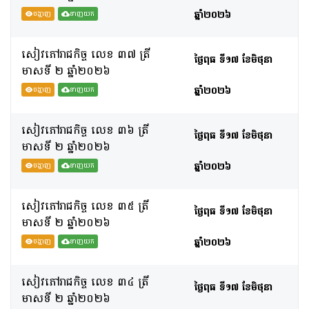
ឆ្នាំ២០២៦
បង្ហាញ
ទាញយក
សៀវភៅរាជកិច្ច លេខ ៣៧ ត្រី
ថ្ងៃពុធ ទី១៧ ខែមិថុនា
មាសទី​ ២ ឆ្នាំ២០២៦
ឆ្នាំ២០២៦
បង្ហាញ
ទាញយក
សៀវភៅរាជកិច្ច លេខ ៣៦ ត្រី
ថ្ងៃពុធ ទី១៧ ខែមិថុនា
មាសទី​ ២ ឆ្នាំ២០២៦
ឆ្នាំ២០២៦
បង្ហាញ
ទាញយក
សៀវភៅរាជកិច្ច លេខ ៣៥ ត្រី
ថ្ងៃពុធ ទី១៧ ខែមិថុនា
មាសទី​ ២ ឆ្នាំ២០២៦
ឆ្នាំ២០២៦
បង្ហាញ
ទាញយក
សៀវភៅរាជកិច្ច លេខ ៣៤ ត្រី
ថ្ងៃពុធ ទី១៧ ខែមិថុនា
មាសទី​ ២ ឆ្នាំ២០២៦