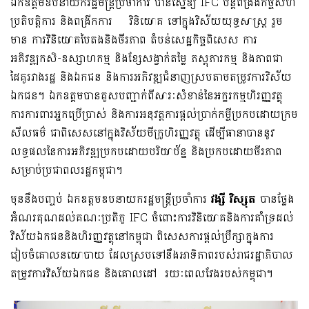
ឯកឧត្តមឧបនាយករដ្ឋមន្ត្រីប្រចាំការ បានស្នើឱ្យ IFC បន្តពង្រឹងកិច្ចសហ
ប្រតិបត្តិការ និងពង្រីកការ វិនិយោគ ទៅក្នុងវិស័យយុទ្ធសាស្ត្រ រួម
មាន ការវិនិយោគបៃតងនិងចីរភាព តំបន់សេដ្ឋកិច្ចពិសេស ការ
អភិវឌ្ឍកសិ-ឧស្សាហកម្ម និងខ្សែសង្វាក់តម្លៃ ភស្តុភារកម្ម និងភាពជា
ដៃគូរវាងរដ្ឋ និងឯកជន និងការអភិវឌ្ឍជំនាញស្របតាមតម្រូវការវិស័យ
ឯកជន។ ឯកឧត្តមបានគូសបញ្ជាក់ពីសារៈសំខាន់នៃអក្ខរកម្មហិរញ្ញវត្ថុ
ការការពារអ្នកប្រើប្រាស់ និងការអនុវត្តការផ្តល់ប្រាក់កម្ចីប្រកបដោយក្រម
សីលធម៌ ជាពិសេសនៅក្នុងវិស័យមីក្រូហិរញ្ញវត្ថុ ដើម្បីធានាបាននូវ
លទ្ធផលនៃការអភិវឌ្ឍប្រកបដោយបរិយាប័ន្ន និងប្រកបដោយចីរភាព
សម្រាប់ប្រជាពលរដ្ឋកម្ពុជា។
មុននឹងបញ្ចប់ ឯកឧត្តមឧបនាយករដ្ឋមន្ត្រីប្រចាំការ
វង្សី វិស្សុត
បានថ្លែង
អំណរគុណដល់គណៈប្រតិភូ IFC ចំពោះការវិនិយោគនិងការគាំទ្រដល់
វិស័យឯកជននិងហិរញ្ញវត្ថុនៅកម្ពុជា ពិសេសការផ្តល់ប្រឹក្សាក្នុងការ
រៀបចំគោលនយោបាយ ដែលស្របទៅនឹងអាទិភាពរបស់រាជរដ្ឋាភិបាល
តម្រូវការវិស័យឯកជន និងគោលដៅ រយៈពេលវែងរបស់កម្ពុជា។