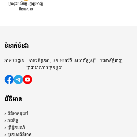
ក្រសួងកសិកម្ម រុក្ខាប្រមាញ់
និងនេសាទ
ទំនាក់ទំនង
អាសយដ្ឋាន
: អាគារមិត្តភាព, ៤១ មហាវិថី សហព័ន្ធរុស្សី,
រាជធានីភ្នំពេញ,
ព្រះរាជាណាចក្រកម្ពុជា
ព័ត៌មាន
ព័ត៌មានទូទៅ
រាជកិច្ច
ព្រឹត្តិការណ៍
ប្រកាសព័ត៌មាន