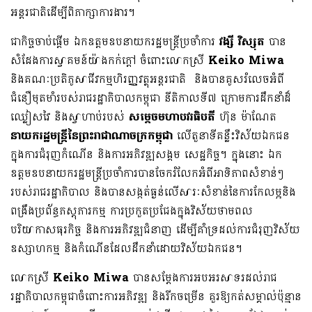
អន្តរជាតិដើម្បីពិភាក្សាការងារ។
ជាកិច្ចចាប់ផ្តើម ឯកឧត្តមឧបនាយករដ្ឋមន្ត្រីប្រចាំការ
វង្សី វិស្សុត
បាន
សំដែងការស្វាគមន៍យ៉ាងកក់ក្តៅ ចំពោះលោកស្រី
Keiko​ Miwa
និងគណៈប្រតិភូសាជីវកម្មហិរញ្ញវត្ថុអន្តរជាតិ និងបានគូសរំលេចអំពី
ជំនឿមុតមាំរបស់រាជរដ្ឋាភិបាលកម្ពុជា នីតិកាលទី៧ ក្រោមការដឹកនាំដ៏
ឈ្លៀសវៃ និងស្វាហាប់របស់
សម្តេចមហាបវរធិបតី
ហ៊ុន ម៉ាណែត
នាយករដ្ឋមន្ត្រីនៃព្រះរាជាណាចក្រកម្ពុជា
លើតួនាទីគន្លឹះវិស័យឯកជន
ក្នុងការជំរុញកំណើន និងការអភិវឌ្ឍសង្គម សេដ្ឋកិច្ច។ ក្នុងនោះ ឯក
ឧត្តមឧបនាយករដ្ឋមន្ត្រីប្រចាំការបានចែករំលែកអំពីអាទិភាពសំខាន់ៗ
របស់រាជរដ្ឋាភិបាល និងបានសង្កត់ធ្ងន់លើសារៈសំខាន់នៃការកែលម្អនិង
ពង្រឹងប្រព័ន្ធភស្តុភារកម្ម ការប្រកួតប្រជែងក្នុងវិស័យថាមពល
បរិយាកាសធុរកិច្ច និងការអភិវឌ្ឍជំនាញ ដើម្បីគាំទ្រដល់ការជំរុញវិស័យ
ឧស្សាហកម្ម និងកំណើនដែលដឹកនាំដោយវិស័យឯកជន។
លោកស្រី
Keiko Miwa
បានសម្តែងការអបអរសាទរដល់រាជ
រដ្ឋាភិបាលកម្ពុជាចំពោះការអភិវឌ្ឍ និងរីកចម្រើន គួរឱ្យកត់សម្គាល់ប៉ុន្មាន