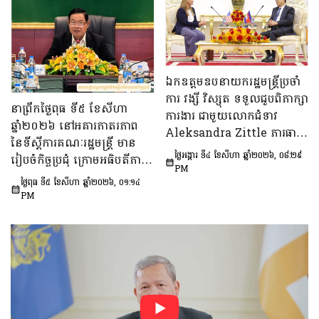
ឯកឧត្តម ចែម ផល្លា អនុប្រធាន​
និង​ជា​ប្រធាន​ក្រុមការងារទី៣នៃ
ក្រុមប្រឹក្សាសេដ្ឋកិច្ច សង្គមកិច្ច
និង​វប្បធម៌ ដើម្បីពិនិត្យ​និង​
ពិភាក្សា​លើ «សេចក្តីព្រាង
ឯកឧត្តមឧបនាយករដ្ឋមន្ត្រីប្រចាំ
ផែនការ​សកម្មភាពជាតិ​​ស្ដីពី​ការ
ការ វង្សី វិស្សុត ទទួលជួបពិភាក្សា
នាព្រឹកថ្ងៃពុធ ទី៥ ខែសីហា
បង្ការទប់ស្កាត់​អាពាហ៍ពិពាហ៍​
ការងារ ជាមួយលោកជំទាវ
ឆ្នាំ២០២៦ នៅអគារភាតរភាព
នៅវ័យក្មេង​និងការ​មាន​ផ្ទៃពោះ​
Aleksandra Zittle ភារធារី
នៃទីស្តីការគណៈរដ្ឋមន្រ្តី មាន
នៅ​វ័យជំទង់​នៅកម្ពុជា
ស្តីទីនៃស្ថានទូតសហរដ្ឋអាម៉េរិក
ថ្ងៃអង្គារ ទី៤ ខែសីហា ឆ្នាំ២០២៦, ០៨:២៩
រៀបចំកិច្ចប្រជុំ ក្រោមអធិបតីភាព
ឆ្នាំ២០២៦-២០៣០»។
ប្រចាំកម្ពុជា
PM
ឯកឧត្តម ឆឺយ រឿន រដ្ឋលេខាធិ
ថ្ងៃពុធ ទី៥ ខែសីហា ឆ្នាំ២០២៦, ០១:១៤
ការ​ទីស្តីការគណៈរដ្ឋមន្ត្រី ដើម្បី
PM
ពិនិត្យនិងពិភាក្សា​លើ​សេចក្ដី
ព្រាង​គំរូ​របាយការណ៍​សង្ខេប​ស្ដីពី​
វឌ្ឍនភាព​និងសមិទ្ធផល​សំខាន់ៗ​
របស់​រាជរដ្ឋាភិបាល​នៃ​
ព្រះរាជាណាចក្រកម្ពុជា។