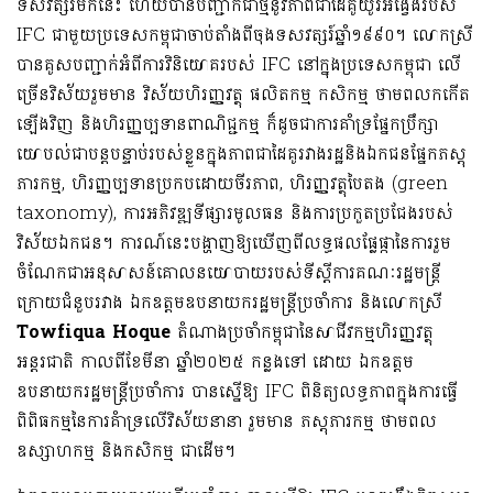
ទសវត្សរ៍មកនេះ ហើយបានបញ្ជាក់ជាថ្មីនូវភាពជាដៃគូយូរអង្វែងរបស់
IFC ជាមួយប្រទេសកម្ពុជាចាប់តាំងពីចុងទសវត្សរ៍ឆ្នាំ១៩៩០។ លោកស្រី
បានគូសបញ្ជាក់អំពីការវិនិយោគរបស់ IFC នៅក្នុងប្រទេសកម្ពុជា លើ
ច្រើនវិស័យរួមមាន វិស័យហិរញ្ញវត្ថុ ផលិតកម្ម កសិកម្ម ថាមពលកកើត
ឡើងវិញ និងហិរញ្ញប្បទានពាណិជ្ជកម្ម ក៏ដូចជាការគាំទ្រផ្នែកប្រឹក្សា
យោបល់ជាបន្តបន្ទាប់របស់ខ្លួនក្នុងភាពជាដៃគូរវាងរដ្ឋនិងឯកជនផ្នែកភស្តុ
ភារកម្ម, ហិរញ្ញប្បទានប្រកបដោយចីរភាព, ហិរញ្ញវត្ថុបៃតង (green
taxonomy), ការអភិវឌ្ឍទីផ្សារមូលធន និងការប្រកួតប្រជែងរបស់
វិស័យឯកជន។ ការណ៍នេះបង្ហាញឱ្យឃើញពីលទ្ធផលផ្លែផ្កានៃការរួម
ចំណែកជាអនុសាសន៍គោលនយោបាយរបស់ទីស្តីការគណៈរដ្ឋមន្ត្រី
ក្រោយជំនួបរវាង ឯកឧត្តមឧបនាយករដ្ឋមន្ត្រីប្រចាំការ និងលោកស្រី
Towfiqua Hoque
តំណាងប្រចាំកម្ពុជានៃសាជីវកម្មហិរញ្ញវត្ថុ
អន្តរជាតិ កាលពីខែមីនា ឆ្នាំ២០២៥ កន្លងទៅ ដោយ ឯកឧត្តម
ឧបនាយករដ្ឋមន្ត្រីប្រចាំការ បានស្នើឱ្យ IFC ពិនិត្យលទ្ធភាពក្នុងការធ្វើ
ពិពិធកម្មនៃការគំាទ្រលើវិស័យនានា រួមមាន ភស្តុភារកម្ម ថាមពល
ឧស្សាហកម្ម និងកសិកម្ម ជាដើម។