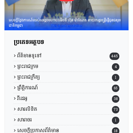
សេចក្តីថ្លែងការណ៍របស់សម្តេចមហាបវរធិបតី ហ៊ុន ម៉ាណែត នាយករដ្ឋមន្រ្តីផ្ញើជូនជនរួម
ជាតិកម្ពុជា
ប្រភេទអត្ថបទ
ព័ត៌មានទូទៅ
445
ព្រះរាជក្រម
4
ព្រះរាជក្រឹត្យ
1
ព្រឹត្តិការណ៍
65
វីដេអូ
38
សារលិខិត
73
សារាចរ
1
សេចក្តីប្រកាសព័ត៌មាន
18