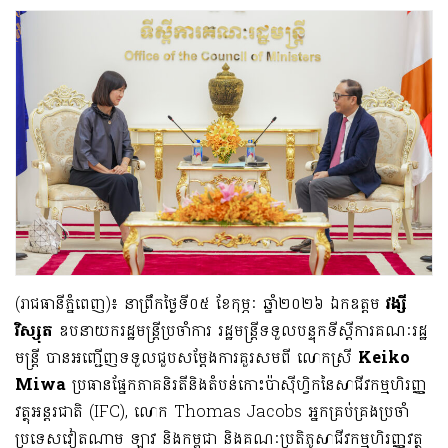
(រាជធានីភ្នំពេញ)៖ នាព្រឹកថ្ងៃទី០៥ ខែកុម្ភៈ ឆ្នាំ២០២៦ ឯកឧត្តម
វង្សី
វិស្សុត
ឧបនាយករដ្ឋមន្ត្រីប្រចាំការ រដ្ឋមន្ត្រី​ទទួលបន្ទុកទីស្ដីការគណៈរដ្ឋ
មន្ត្រី បានអញ្ជើញទទួលជួបសម្តែងការគួរសមពី លោកស្រី
Keiko
Miwa
ប្រធានផ្នែកភាគនិរតីនិងតំបន់កោះប៉ាស៊ីហ្វិកនៃសាជីវកម្មហិរញ្ញ
វត្ថុអន្តរជាតិ (IFC), លោក Thomas Jacobs អ្នកគ្រប់គ្រងប្រចាំ
ប្រទេសវៀតណាម ឡាវ និងកម្ពុជា និងគណៈប្រតិភូសាជីវកម្មហិរញ្ញវត្ថុ