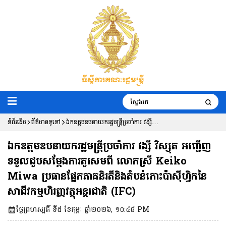
ទំព័រដើម
ព័ត៌មានទូទៅ
ឯកឧត្តមឧបនាយករដ្ឋមន្ត្រីប្រចាំការ វង្សី
វិស្សុត អញ្ជើញទទួលជួបសម្តែងការគួរសមពី
ឯកឧត្តមឧបនាយករដ្ឋមន្ត្រីប្រចាំការ វង្សី វិស្សុត អញ្ជើញ
លោកស្រី Keiko Miwa ប្រធាន
ទទួលជួបសម្តែងការគួរសមពី លោកស្រី Keiko
Miwa ប្រធានផ្នែកភាគនិរតីនិងតំបន់កោះប៉ាស៊ីហ្វិកនៃ
ផ្នែកភាគនិរតីនិងតំបន់កោះប៉ាស៊ីហ្វិកនៃសាជីវ
សាជីវកម្មហិរញ្ញវត្ថុអន្តរជាតិ (IFC)
កម្មហិរញ្ញវត្ថុអន្តរជាតិ (IFC)
ថ្ងៃព្រហស្បតិ៍ ទី៥ ខែកុម្ភៈ ឆ្នាំ២០២៦, ១០:៤៨ PM