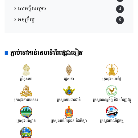
សេចក្តីសម្រេច
4
អនុក្រឹត្យ
5
ភ្ជាប់ទៅកាន់គេហទំព័រផ្សេងទៀត
ព្រឹទ្ធសភា
រដ្ឋសភា
ក្រសួងមហាផ្ទៃ
ក្រសួងការបរទេស
ក្រសួងការពារជាតិ
ក្រសួង​សេដ្ឋកិច្ច និង ហិរញ្ញវត្ថុ
ក្រសួងបរិស្ថាន
ក្រសួងអប់រំយុវជន និងកីឡា
ក្រសួងពាណិជ្ជកម្ម