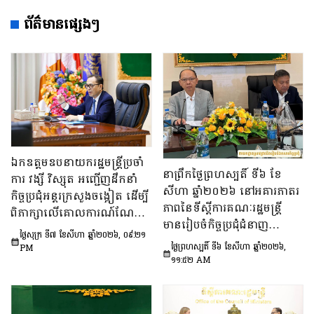
ព័ត៌មានផ្សេងៗ
ឯកឧត្តមឧបនាយករដ្ឋមន្រ្តីប្រចាំ
នាព្រឹកថ្ងៃព្រហស្បតិ៍ ទី៦ ខែ
ការ វង្សី វិស្សុត អញ្ជើញដឹកនាំ
សីហា ឆ្នាំ២០២៦ នៅអគារភាតរ
កិច្ចប្រជុំអន្តរក្រសួងចង្អៀត ដើម្បី
ភាពនៃទីស្តីការគណៈរដ្ឋមន្រ្តី
ពិភាក្សាលើគោលការណ៍​ណែនាំ
មានរៀបចំកិច្ចប្រជុំជំនាញ
ស្តីពីការរៀបចំប្រកាស ប្រកាស
ថ្ងៃសុក្រ ទី៧ ខែសីហា ឆ្នាំ២០២៦, ០៩:២១
បច្ចេកទេស ក្រោមអធិបតីភាព
អន្តរក្រសួង និងប្រកាសរួម របស់
ថ្ងៃព្រហស្បតិ៍ ទី៦ ខែសីហា ឆ្នាំ២០២៦,
PM
ឯកឧត្តម សុក ផេង រដ្ឋលេខាធិ
១១:៥២ AM
ក្រសួង ស្ថាប័ន
ការទីស្ដីការគណៈរដ្ឋមន្ត្រី អនុ
ប្រធាន និងជាប្រធាន​ក្រុម​ការងារ​
ទី៣នៃក្រុមប្រឹក្សាអ្នកច្បាប់ និង