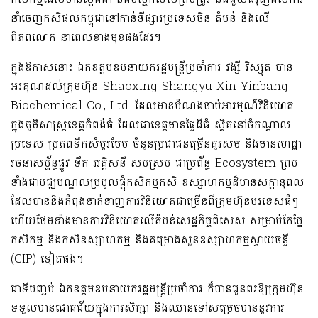
នាំចេញកសិផលកម្ពុជា
ទៅកាន់
ទីផ្សារប្រទេសចិន
តំបន់ និងលើ
ពិភពលោក
នាពេល
ខាងមុខផងដែរ
។
ក្នុងឱកាសនោះ
ឯកឧត្តម
ឧបនាយករដ្ឋមន្ត្រីប្រចាំការ វង្សី វិស្សុត
បាន
អរគុណដល់ក្រុមហ៊ុន
Shaoxing
Shangyu
Xin
Yinbang
Biochemical Co., Ltd
.
ដែល
មានបំណង
ចាប់អារម្មណ៍វិនិយោគ
ក្នុងភូមិសាស្ត្រខេត្តកំពង់ធំ ដែលជាខេត្តមានផ្ទៃដីធំ
ស្ថិតនៅ
ចំកណ្ដាល
ប្រទេស
ប្រភពទឹកសំបូរបែប
ចំនួនប្រជាជនច្រើនគួរសម
និង
មាន
ហេដ្ឋា
រចនា
សម្ព័ន្ធផ្លូវ
ទឹក
អគ្គិសនី
សមស្រប ជាប្រព័ន្ធ
Ecosystem
ព្រម
ទាំង
ជាមជ្ឈមណ្ឌលប្រមូលផ្តុំកសិកម្ម
កសិ-ឧស្សាហកម្ម
ដ៏មានសក្តានុពល
ដែលបាននិងកំពុងទាក់ទាញការវិនិយោគ
ជាច្រើនពីក្រុមហ៊ុន​បរទេសធំៗ
ហើយ
ថែមទាំង
មាន
ការវិនិយោគលើតំបន់សេដ្ឋកិច្ចពិសេស
សម្រាប់
កែច្នៃ
កសិកម្ម និងកសិឧស្សាហកម្ម
និងគម្រោង​
សួនឧស្សាហកម្ម
ស្វាយចន្ទី
(
CIP)
ទៀតផង
។
ជាទីបញ្ចប់ ឯកឧត្តមឧបនាយករដ្ឋមន្ត្រីប្រចាំការ
ក៏បាន
ជូនពរឱ្យក្រុមហ៊ុន
ទទួលបានជោគជ័យក្នុងការសិក្សា និងឈានទៅសម្រេចបាននូវការ