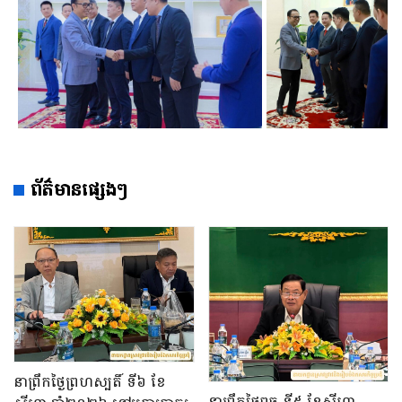
ព័ត៌មានផ្សេងៗ
នាព្រឹកថ្ងៃព្រហស្បតិ៍ ទី៦ ខែ
នាព្រឹកថ្ងៃពុធ ទី៥ ខែសីហា