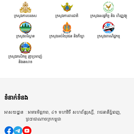
ក្រសួងការបរទេស
ក្រសួងការពារជាតិ
ក្រសួង​សេដ្ឋកិច្ច និង ហិរញ្ញវត្ថុ
ក្រសួងបរិស្ថាន
ក្រសួងអប់រំយុវជន និងកីឡា
ក្រសួងពាណិជ្ជកម្ម
ក្រសួងកសិកម្ម រុក្ខាប្រមាញ់
និងនេសាទ
ទំនាក់ទំនង
អាសយដ្ឋាន
: អាគារមិត្តភាព, ៤១ មហាវិថី សហព័ន្ធរុស្សី,
រាជធានីភ្នំពេញ,
ព្រះរាជាណាចក្រកម្ពុជា