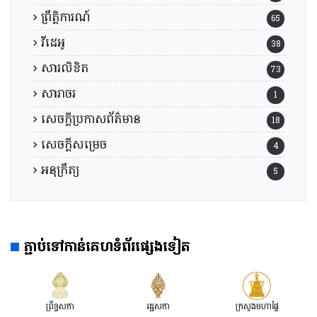
ព្រឹត្តិការណ៍
65
វីដេអូ
38
សារលិខិត
73
សារាចរ
1
សេចក្តីប្រកាសព័ត៌មាន
18
សេចក្តីសម្រេច
4
អនុក្រឹត្យ
5
ភ្ជាប់ទៅកាន់គេហទំព័រផ្សេងទៀត
ព្រឹទ្ធសភា
រដ្ឋសភា
ក្រសួងមហាផ្ទៃ