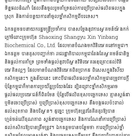
ជួយកសិករខ្មែរ
ក្នុងការ
កាត់បន្ថយ
ការចំណាយ សន្សំ
សំចៃថវិកា បង្កើន
ទិន្នផលដំណាំ
ដែលនឹង
ចូលរួម
គាំទ្រដល់ការ
ប្រើប្រាស់ផលិតផលក្នុង
ស្រុក និងកាត់
បន្ថយការនាំចូល
ថ្នាំកសិកម្មពីបរទេ
ស។
ឯកឧត្តមឧបនាយករដ្ឋមន្ត្រី
ប្រចាំការ
បានសម្តែង
នូវការស្វាគមន៍យ៉ាងកក់
ក្តៅចំពោះ
ក្រុមហ៊ុន
Shaoxing
Shangyu
Xin
Yinbang
Biochemical Co., Ltd
.
ដែលមានបំណងមកវិនិយោគនៅកម្ពុជា
។
ឯកឧត្តម
បានគូសបញ្ជាក់ថា រាជរដ្ឋាភិបាលកម្ពុជាតែងតែ
ស្វាគមន៍
ជានិច្ច
និង
ផ្តល់ការ
គាំទ្រ
ព្រមទាំង
ផ្តល់នូវបរិស្ថានវិនិយោគអនុគ្រោះ
ដល់
វិនិ
យោគិនល្អៗ
ដែលមានបំណងវិនិយោគពិតប្រាកដ
ពិសេសក្នុងវិស័យ
កសិកម្មនេះ
។
ក្នុងន័យនេះ
ទោះបីជា
ផលិតផលថ្នាំកសិកម្ម
ជាតម្រូវការក្តី
ប៉ុន្តែកម្ពុជា
ក៏
មានការប្រយ័ត្នប្រយែង
ដែរ
ត្បិត
ព្រោះ
ថ្នាំកសិកម្ម
អាច
ផ្តល់ផលប្រយោជន៍
ក៏ពិតមែន
ប៉ុន្តែ
បើ
ផលិតខុសបច្ចេកទេស គ្មានស្តង់ដា
ឬ
មិនចេះប្រើប្រាស់
ឬប្រើ
ប្រាស់
ខុសបច្ចេកទេស នឹង
បង្កផលប៉ះពាល់
ដល់សុខភាព
និងបរិ
ស្ថា
ន
។
ដូច្នេះ
ក្រុមហ៊ុនត្រូវតែគិតគូរ
ឱ្យបាន
ហ្មត់ចត់លើគុណភាព ស្តង់ដាបច្ចេកទេស
និងការណែនាំការប្រើប្រាស់
ដល់កសិករ
ឱ្យបានត្រឹមត្រូវ
។
ឯកឧត្តមបានបន្ថែមថា ការប្រើប្រាស់
ថ្នាំ
កសិកម្មដែលមាន
ស្តង់ដា
និង
បច្ចេកទេសត្រឹមត្រូវ នឹងជួយជំរុញ
ដល់
ការ