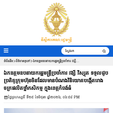
ទំព័រដើម
ព័ត៌មានទូទៅ
ឯកឧត្តមឧបនាយករដ្ឋមន្ត្រីប្រចាំការ វង្សី
វិស្សុត ទទួលជួបប្រតិភូក្រុមហ៊ុនចិនដែលមាន
ឯកឧត្តមឧបនាយករដ្ឋមន្ត្រីប្រចាំការ វង្សី វិស្សុត ទទួលជួប
បំណងវិនិយោគបង្កើតរោងចក្រផលិតថ្នាំ
ប្រតិភូក្រុមហ៊ុនចិនដែលមានបំណងវិនិយោគបង្កើតរោង
ចក្រផលិតថ្នាំកសិកម្ម ក្នុងខេត្តកំពង់ធំ
កសិកម្ម ក្នុងខេត្តកំពង់ធំ
ថ្ងៃព្រហស្បតិ៍ ទី២៥ ខែមិថុនា ឆ្នាំ២០២៦, ០៦:៥៨ PM