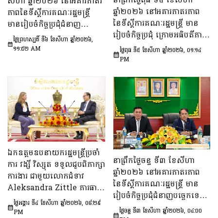
សីហា ឆ្នាំ២០២៦ នៅអគារភាតរ
ឆ្នាំ២០២៦ នៅអគារភាតរភាព
ភាពនៃទីស្តីការគណៈរដ្ឋមន្រ្តី
នៃទីស្តីការគណៈរដ្ឋមន្រ្តី មាន
មានរៀបចំកិច្ចប្រជុំជំនាញ
រៀបចំកិច្ចប្រជុំ ក្រោមអធិបតីភាព
បច្ចេកទេស ក្រោមអធិបតីភាព
ថ្ងៃព្រហស្បតិ៍ ទី៦ ខែសីហា ឆ្នាំ២០២៦,
ឯកឧត្តម ឆឺយ រឿន រដ្ឋលេខាធិ
ឯកឧត្តម សុក ផេង រដ្ឋលេខាធិ
១១:៥២ AM
ថ្ងៃពុធ ទី៥ ខែសីហា ឆ្នាំ២០២៦, ០១:១៤
ការ​ទីស្តីការគណៈរដ្ឋមន្ត្រី ដើម្បី
ការទីស្ដីការគណៈរដ្ឋមន្ត្រី អនុ
PM
ពិនិត្យនិងពិភាក្សា​លើ​សេចក្ដី
ប្រធាន និងជាប្រធាន​ក្រុម​ការងារ​
ព្រាង​គំរូ​របាយការណ៍​សង្ខេប​ស្ដីពី​
ទី៣នៃក្រុមប្រឹក្សាអ្នកច្បាប់ និង
វឌ្ឍនភាព​និងសមិទ្ធផល​សំខាន់ៗ​
ឯកឧត្តម ចែម ផល្លា អនុប្រធាន​
របស់​រាជរដ្ឋាភិបាល​នៃ​
និង​ជា​ប្រធាន​ក្រុមការងារទី៣នៃ
ព្រះរាជាណាចក្រកម្ពុជា។
ក្រុមប្រឹក្សាសេដ្ឋកិច្ច សង្គមកិច្ច
និង​វប្បធម៌ ដើម្បីពិនិត្យ​និង​
ពិភាក្សា​លើ «សេចក្តីព្រាង
ឯកឧត្តមឧបនាយករដ្ឋមន្ត្រីប្រចាំ
ផែនការ​សកម្មភាពជាតិ​​ស្ដីពី​ការ
នាព្រឹកថ្ងៃចន្ទ ទី៣ ខែសីហា
ការ វង្សី វិស្សុត ទទួលជួបពិភាក្សា
បង្ការទប់ស្កាត់​អាពាហ៍ពិពាហ៍​
ឆ្នាំ២០២៦ នៅអគារភាតរភាព
ការងារ ជាមួយលោកជំទាវ
នៅវ័យក្មេង​និងការ​មាន​ផ្ទៃពោះ​
នៃទីស្តីការគណៈរដ្ឋមន្រ្តី មាន
Aleksandra Zittle ភារធារី
នៅ​វ័យជំទង់​នៅកម្ពុជា
រៀបចំកិច្ចប្រជុំជំនាញបច្ចេកទេស
ស្តីទីនៃស្ថានទូតសហរដ្ឋអាម៉េរិក
ឆ្នាំ២០២៦-២០៣០»។
ថ្ងៃអង្គារ ទី៤ ខែសីហា ឆ្នាំ២០២៦, ០៨:២៩
ក្រោមអធិបតីភាព ឯកឧត្តម លី
ប្រចាំកម្ពុជា
ថ្ងៃចន្ទ ទី៣ ខែសីហា ឆ្នាំ២០២៦, ០៤:០០
PM