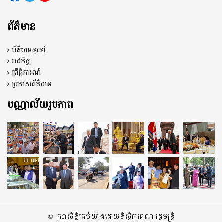
ព័ត៌មាន
ព័ត៌មានទូទៅ
រាជកិច្ច
ព្រឹត្តិការណ៍
ប្រកាសព័ត៌មាន
បណ្ណាល័យរូបភាព
© រក្សាសិទ្ធិគ្រប់យ៉ាងដោយទីស្តីការគណៈរដ្ឋមន្ត្រី