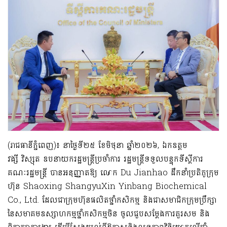
(
រាជធានីភ្នំពេញ
)៖
នា
ថ្ងៃ
ទី
២៥
ខែមិថុនា ឆ្នាំ២០២៦
,
ឯកឧត្ដម
វង្សី
វិស្សុត
ឧបនាយករដ្ឋមន្ត្រីប្រចាំការ រដ្ឋមន្ត្រី
ទទួលបន្ទុកទីស្ដីការ
គណៈរដ្ឋមន្ត្រី
បានអនុញ្ញាតឱ្យ
លោក
Du
Jianhao
ដឹកនាំ
ប្រតិភូក្រុម
ហ៊ុន
Shaoxing
Shangyu
Xin
Yinbang
Biochemical
Co., Ltd
.
ដែលជា
ក្រុមហ៊ុន
ផលិតថ្នាំកសិកម្ម និងជាសមាជិកក្រុមប្រឹក្សា
នៃសមាគមឧស្សាហកម្មថ្នាំកសិកម្មចិន
ចូលជួបសម្តែងការគួរសម
និង