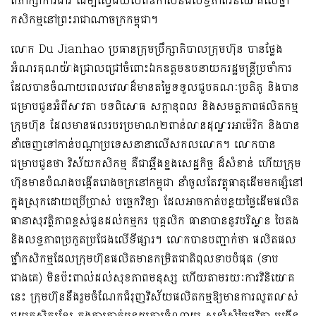
ពិភាក្សាការងារ ដើម្បីស្វែងយល់ពីឱកាសនិងលទ្ធភាព
វិនិយោគលើ
ថ្នាំ
កសិកម្ម
នៅព្រះរាជាណាចក្រកម្ពុជា។
លោក
Du
Jianhao
ប្រធានក្រុមប្រឹក្សាភិបាល
ក្រុមហ៊ុន
បានថ្លែង
អំណរគុណយ៉ាងជ្រាលជ្រៅចំពោះឯកឧត្តម
ឧបនាយករដ្ឋមន្ត្រីប្រចាំការ
ដែលបានចំណាយពេល
វេ
លាដ៏មានតម្លៃទទួលជួបគណៈប្រតិភូ
និងបាន
ជម្រាបជូនអំពីសាវតា
បទពិសោធ សក្តា
នុពល
និង
សមត្ថភាពផលិតកម្ម
ក្រុមហ៊ុន
ដែលមានផលរបរ
ប្រមាណ
២ពាន់លានដុល្លារអាម៉េរិក
និង
បាន
នាំចេញ
ទៅកាន់បណ្តា
ប្រទេសនានាលើ
សកលលោក
។
លោកបាន
ជម្រាបជូនថា វិស័យកសិកម្ម គឺជាឆ្អឹងខ្នងសេដ្ឋកិច្ច
ដ៏សំខាន់
ហើយ
ក្រុម
ហ៊ុនមានបំណងបង្កើតរោងចក្រនៅកម្ពុជា
នាំចូលតែវត្ថុធាតុដើមមកផ្សំនៅ
ក្នុងស្រុក
ដោយប្រើប្រាស់
បច្ចេកវិទ្យា
ដែលអាច​​
កាត់បន្ថយថ្លៃដើម
ផលិត
ធានាសុវត្ថិភាពខ្ពស់ជូនដល់កម្មករ
បុគ្គលិក
ធានាបាននូវបរិស្ថាន
បៃតង
និងលទ្ធភាពប្រកួតប្រជែងលើទីផ្សារ។
លោកបានបញ្ជាក់ថា
ផលិតផល
ថ្នាំកសិកម្ម
ដែល
ក្រុមហ៊ុន
ផលិត
មាន
កម្រិតជាតិពុលទាបបំផុត (ទាប
ជាងគេ) មិនប៉ះពាល់ដល់សុខភាពមនុស្ស
ហើយ
តាមរយៈការវិនិយោគ
នេះ ក្រុមហ៊ុន
នឹង
រួមចំណែក
ជំរុញវិស័យ
ផលិតកម្ម
ឱ្យមាន
ការលូតលាស់