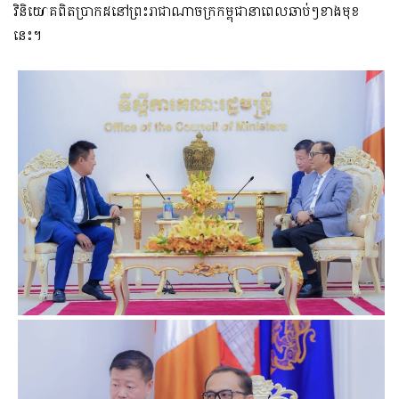
វិនិយោគពិតប្រាកដនៅព្រះរាជាណាចក្រកម្ពុជានាពេលឆាប់ៗខាងមុខ
នេះ។