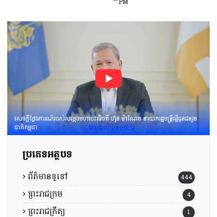
ច័ន្ទតុលា រដ្ឋលេខាធិការទីស្តីការ
PM
គណៈរដ្ឋមន្ត្រី អនុប្រធាន និងជា
ប្រធានក្រុមទី២នៃក្រុមប្រឹក្សាអ្នក
ច្បាប់ និងឯកឧត្ដម នៅ ប៉ោនន័រ
អនុប្រធាននិងជាប្រធាន
ក្រុមទី១នៃក្រុមប្រឹក្សាសេដ្ឋកិច្ច
សង្គមកិច្ច និងវប្បធម៌ ដើម្បីពិនិត្យ
និងពិភាក្សាលើ​«សេចក្ដីព្រាង
អនុក្រឹត្យស្ដីពី​ការគ្រប់គ្រង
អាកាសយានគ្មាន
មនុស្សបើក(ដ្រូន)»។
សេចក្តីថ្លែងការណ៍របស់សម្តេចមហាបវរធិបតី ហ៊ុន ម៉ាណែត នាយករដ្ឋមន្រ្តីផ្ញើជូនជនរួម
ជាតិកម្ពុជា
ប្រភេទអត្ថបទ
ព័ត៌មានទូទៅ
444
ព្រះរាជក្រម
4
ព្រះរាជក្រឹត្យ
1