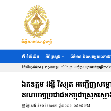
ទំព័រដើម
អំពីក្រសួង
ព័ត៌មាន និងសកម្មភាពការង
ទំព័រដើម
ព័ត៌មានទូទៅ
ឯកឧត្តម វង្សី វិស្សុត អញ្ជើញសម្ពោធដាក់ឱ្យប្រើប្រាស់ជាផ
ឯកឧត្តម វង្សី វិស្សុត អញ្ជើញសម្ពោធដ
គណបក្សប្រជាជនកម្ពុជាស្រុកស្ទោង​ 
ថ្ងៃសៅរ៍ ទី១៦ ខែឧសភា ឆ្នាំ២០២៦, ០៩:១៥ PM