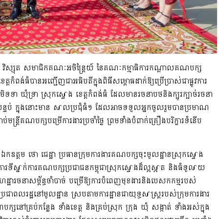
 វិស្សុត
សមាជិកគណៈអចិន្ត្រៃយ៍
នៃ
គណៈកម្មាធិការកណ្ដាលគណបក្ស
ត្តកំពង់ធំ
បានអញ្ជើញ
ជាអធិបតីក្នុងពិធីសម្ពោធដាក់ឱ្យប្រើប្រាស់ជាផ្លូវការ​
ូមិទទា ឃុំទ្រា ស្រុកស្ទោង ខេត្តកំពង់ធំ ដែល
មានរចនាប
ថ
និងក្បូរ
ក្បាច់រចនា
្ទប់
ក្នុងនោះមាន
សាលប្រជុំធំ
១
ដែលអាចទទួលអ្នកចូលរួម
បាន
ប្រមាណ
ាប់មន្ត្រីគណ
​បក្ស​
បម្រើការងារប្រចាំថ្ងៃ
ព្រមទាំងបំពាក់គ្រឿងបរិក្ខា
រ
ទំនើប
ពោះ​ឯកឧត្តម
ថោ ជេដ្ឋា
ប្រធានក្រុមការងារ
គណបក្សចុះមូលដ្ឋានស្រុកស្ទោង
ារទី​ស្នាក់ការ
គណបក្ស​ប្រជាជន​កម្ពុជា​ស្រុក​ស្ទោង
ដ៏ល្អស្អាត និងធំទូលាយ
េដ្ឋារចនាសម្ព័ន្ធ
ចាំបាច់
​បម្រើ
ឱ្យការបំពេញមុខងារនិងបេសកកម្ម
របស់​
​ប្រជាពលរដ្ឋ​នៅ​
មូលដ្ឋាន
ស្របតាមការដ្ឋាន
ជាយុទ្ធសាស្ត្រ​របស់​ក្រុមការងារ
ណបក្ស
នៅគ្រប់កន្លែង ទាំង
ខេត្ត និង
គ្រប់ស្រុក ក្រុង ឃុំ សង្កាត់
ទាំងអស់ក្នុង