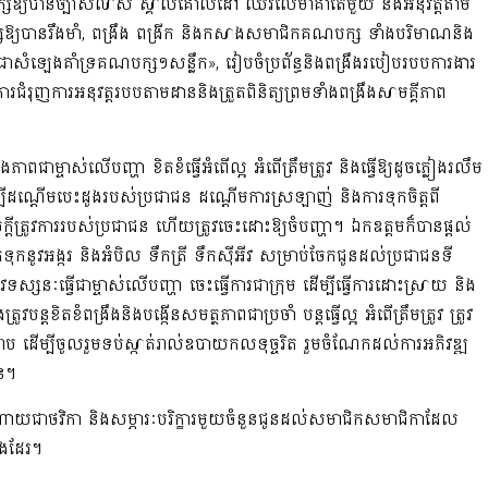
សឱ្យបានច្បាស់លាស់
ស្គាល់គោលដៅ ឈរលើមាគ៌ាតែមួយ និងអនុវត្តតាម
ស
​ឱ្យបានរឹងមាំ
,
ពង្រឹង
ពង្រីក
និង
កសាងសមាជិកគណ
បក្ស ទាំងបរិមាណនិង
ឺជាសំឡេងគាំទ្រគណបក្ស១សន្លឹក
»
,
រៀបចំប្រព័ន្ធនិង
ពង្រឹង
របៀបរបបការងារ
ការជំរុញការអនុវត្តរបបតាមដាននិងត្រួតពិនិត្យ
ព្រមទាំងពង្រឹងសាមគ្គីភាព
ឹងភាពជាម្ចាស់
លើបញ្ហា
ខិតខំ
ធ្វើអំពើល្អ អំពើត្រឹមត្រូវ
និង
ធ្វើឱ្យ
ដូចភ្លៀងរលឹម
បី
ដ
ណ្តើមបេះដូងរបស់ប្រជាជន ដណ្តើមការស្រឡាញ់
និង
ការទុកចិត្តពី
្តីត្រូវការរបស់ប្រជាជន
ហើយត្រូវចេះ
ដោះឱ្យចំបញ្ហា
។
ឯកឧត្ដមក៏បានផ្តល់
កទុកនូវ
អង្ករ
និង
អំបិល ទឹកត្រី ទឹកស៊ីអីវ
សម្រាប់ចែកជូនដល់ប្រជាជន
ទី
វទស្សនៈធ្វើជា
ម្ចាស់លើបញ្ហា
ចេះធ្វើការជាក្រុម
ដើម្បី
ធ្វើការ
ដោះស្រាយ
និង
ង
ត្រូវបន្តខិតខំ
ពង្រឹង
និងបង្កើនសមត្ថភាពជាប្រចាំ
បន្ត
ធ្វើល្អ
អំពើ
ត្រឹមត្រូវ
ត្រូវ
ាប
ដើម្បីចូលរួម
ទប់ស្កាត់រាល់ឧបាយកលទុច្ចរិត
រួមចំណែកដល់ការអភិវឌ្ឍ
ន
។
ោយជាថវិកា និងសម្ភារៈបរិក្ខារមួយចំនួន
ជូន​ដល់សមាជិកសមាជិកា
ដែល
ងដែរ។​