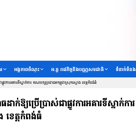
ារ
អង្គភាពចំណុះ
អ.គ្គ រាជកិច្ចនិងបណ្ណសារជាតិ
ទំនាក់ទំនង
្លូវការ​អគារទី​​ស្នាក់ការ គណបក្សប្រជាជនកម្ពុជាស្រុកស្ទោង​ ខេត្តកំពង់ធំ​
ាក់ឱ្យប្រើប្រាស់ជាផ្លូវការ​អគារទី​​ស្នាក់ការ
ខេត្តកំពង់ធំ​