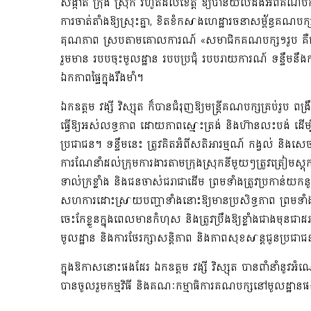
សង្កាត់ ក្រុង ស្រុក រហូតដល់ខេត្ត
ឱ្យបានយល់ដឹងអំពីគណបក្
ការចាត់តាំងឱ្យស្រុះគ្នា, ខិតខំកសាងហេដ្ឋារចនាសម្ព័ន្ធគណបក្
គុណភាព
ស្របតាមគោលការណ៍
«
សមាជិកគណបក្ស១រូប
គ
រួម
មាន
​
របបចុះមូលដ្ឋាន របបប្រជុំ របបរាយការណ៍
ទន្ទឹម​នឹង
ឯកភាពផ្ទៃក្នុងរឹងមាំ។
ឯកឧត្ដម
វង្សី វិស្សុត
ក៏បា
នជំរុញឱ្យមន្ត្រីគណបក្សគ្រប់រូប
ពង្រ
ធ្វើឱ្យអស់លទ្ធភាព ដោយភាពស្មោះត្រង់ និងហ៊ានលះបង់
ដើម្
ប្រជាជន។
ទន្ទឹមនេះ
ត្រូវ
គិតអំពីសតិអារម្មណ៍ កង្វល់
និង
សេចក
ការណែនាំដល់ក្រុម
ការងារតាមក្រុងស្រុកនីមួយៗត្រូវត្រៀមស្តុ
ទាល់ក្រខ្លាំង និងជន
ចាស់ជ
រាជាដើម ព្រមទាំង
ត្រូវ
ប្រកាន់យកនូ
សហការដោះស្រាយ
បញ្ហាទាំងនោះឱ្យមានប្រសិទ្ធភាព
ព្រមទាំ
ចេះកែខ្លួនក្នុងពេលមានកំហុស និងត្រូវប្រឹងឱ្យខ្លាំងជា
ង
មុន
ជាដរ
មូលដ្ឋាន និង
ការ
ថែ
រក្សាសន្តិភាព
និងភាពសុខសាន្តជូនប្រជាជ
ក្នុងឱកាសនោះផងដែរ ឯកឧត្ដម
វង្សី វិស្សុត
បានពាំនាំនូវអំណ
បានចូលរួមកម្មវិធី និងគណៈកម្មាធិការគណបក្ស
នៅមូលដ្ឋានផ