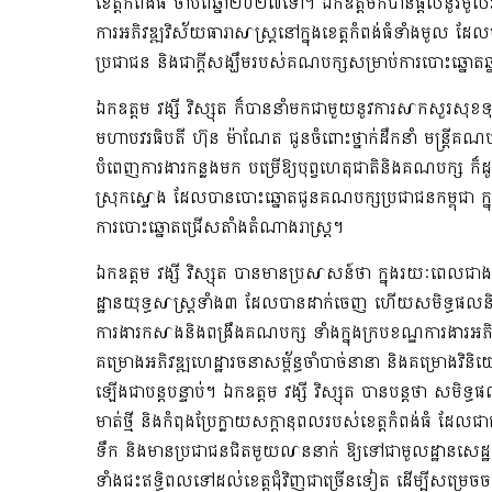
ខេត្តកំពង់ធំ
ចាប់ពីឆ្នាំ២០២៧
ទៅ
។ ឯកឧត្ដមក៏បានផ្ដល់នូវមូល
ការ
អភិវឌ្ឍវិស័យធារាសាស្ត្រនៅក្នុងខេត្តកំពង់ធំ
ទាំងមូល
ដែល
ប្រជាជន
និងជា
ក្តីសង្ឃឹម
របស់គណបក្ស
​សម្រាប់ការ
បោះឆ្នោត
ឆ្
ឯកឧត្ដម
វង្សី វិស្សុត
ក៏
បាន
នាំមកជាមួយនូវការសាកសួរសុខទុ
មហាបវរធិបតី
ហ៊ុន ម៉ាណែត
ជូនចំពោះ
ថ្នាក់ដឹកនាំ មន្ត្រីគណប
បំពេញការងារកន្លងមក បម្រើឱ្យបុព្វហេតុ
ជាតិនិង
គណបក្ស
ក៏
ស្រុកស្ទោង ដែលបានបោះឆ្នោត
ជូន
គណបក្សប្រជាជនកម្ពុជា ក្
ការ
បោះឆ្នោត
ជ្រើសតាំងតំណាងរាស្ត្រ
។
ឯកឧត្តម
វង្សី វិស្សុត
បានមានប្រសាសន៍ថា
ក្នុងរយៈពេល
ជាង
ដ្ឋាន
យុទ្ធសាស្រ្តទាំង៣ ដែលបានដាក់ចេញ
ហើយ
សមិទ្ធផល
ការងារ
កសាង
និងពង្រឹង
គណបក្ស
ទាំងក្នុងក្របខណ្ឌ
ការងារអភិ
គម្រោងអភិវឌ្ឍ
ហេដ្ឋារចនាសម្ព័ន្ធ
ចាំបាច់នានា
និងគម្រោងវិនិយ
ឡើងជា
បន្ត
បន្ទាប់។
ឯកឧត្តម
វង្សី វិស្សុត
បានបន្តថា
សមិទ្ធផ
មាត់ថ្មី និង
កំពុង
ប្រែក្លាយសក្តានុពលរបស់
ខេត្ត
កំពង់ធំ ដែលជាខ
ទឹក
និងមានប្រជាជន
ជិតមួយលាននាក់
ឱ្យទៅជា
មូលដ្ឋានសេដ្ឋក
ទាំងជះឥទ្ធិពលទៅ
ដល់​
ខេត្តជុំវិញជាច្រើនទៀត ដើម្បី
សម្រេចចក