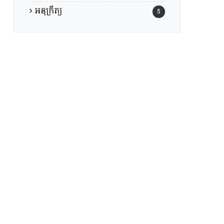
អនុក្រឹត្យ
5