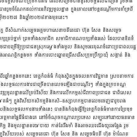
វិចារខ្ពស់ចំពោះក្រុមការងារ ដែល
សម្រេចបាននូវ
សមិទ្ធផលជាច្រើន
រួមទាំង
បាន
រួមចំណែកដល់ការអភិវឌ្ឍ
មូលដ្ឋាន
ក្នុងគោលដៅ
បន្ត
ដណ្តើមការគាំទ្រពី
នាំ
២០២៧ និង
ឆ្នាំ
២០២៨
ខាងមុខនេះ
។
ក្ខ
​ពីសំណាក់​សម្តេចអគ្គមហាសេនាបតី​តេជោ​
ហ៊ុន
សែន
និង
សម្តេច
ក្សគ្រប់ថ្នាក់
ព្រមទាំង
សមាជិក សមាជិកាគណបក្សទាំងអស់ ដែលបានខិតខំ
ដូចជាបម្រើឱ្យប្រជាជនស្រុកស្ទោងទាំងមូល
និង
សូមអរគុណចំពោះប្រជា
ពលរដ្ឋ
នុងអាណត្តិកន្លងមក
ទាំងការ
បោះឆ្នោត
ជ្រើសរើសក្រុមប្រឹក្សា
ឃុំ សង្កាត់
និង
ពីរឆ្នាំ
កន្លងម
ក
នេះ ខេត្តកំពង់ធំ
កំពុង
ស្ថិតក្នុង
ចលនការ
វិជ្ជមាន
ស្របតាមការ
និងលទ្ធផល
ការងារជាច្រើន
បានលេចឡើងជាបណ្តើរៗ
ទាំងក្នុងក្របខណ្ឌ
វឌ្ឍមូលដ្ឋានលើគ្រប់វិស័យ និងការលើកកម្ពស់ជីវភាព
ប្រជាជន ជាពិសេស
ោគធំៗ ក្នុងវិស័យកសិកម្មនិងកសិ
–
ឧស្សាហកម្មបានលេចចេញជារូបរាង
លនិងលទ្ធផលការងារទាំងនេះ
បាននិងកំពុងធ្វើឱ្យខេត្តកំពង់ធំមានការប្រែមុខ
េត្តមាន
ផ្ទៃដីធំជាង
គេ
នៅចំចំណុចកណ្តាលប្រទេស
សម្បូរទៅដោយធនធាន
ិច្ច
និងមូលដ្ឋាននយោបាយ
កាន់តែរឹងមាំ និងអាចឈរជើងយូរអង្វែង រួម
្ខុវិស័យ
របស់
សម្ដេចតេជោ ហ៊ុន សែន
និង
សម្តេចធិបតី ហ៊ុន ម៉ាណែត