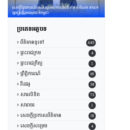
សេចក្តីថ្លែងការណ៍របស់សម្តេចមហាបវរធិបតី ហ៊ុន ម៉ាណែត នាយក
រដ្ឋមន្រ្តីផ្ញើជូនជនរួមជាតិកម្ពុជា
ប្រភេទអត្ថបទ
ព័ត៌មានទូទៅ
445
ព្រះរាជក្រម
4
ព្រះរាជក្រឹត្យ
1
ព្រឹត្តិការណ៍
65
វីដេអូ
38
សារលិខិត
73
សារាចរ
1
សេចក្តីប្រកាសព័ត៌មាន
18
សេចក្តីសម្រេច
4