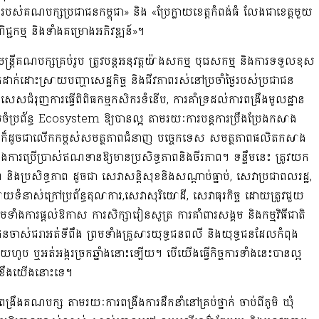
ងមាំរបស់គណបក្សប្រជាជនកម្ពុជា
»
និង
«
ប្រែក្លាយ
ខេត្តកំពង់ធំ
លែង
ជាខេត្ត
មួយ
្ជកម្ម
និង
ទាំងគម្រោងអភិវឌ្ឍន៍
»។
មន្រ្តីគណបក្ស
គ្រប់រូប
ត្រូវ
បន្តអនុវត្ត
យ៉ាងសកម្ម
បុរេសកម្ម និងការទទួលខុស
កដាក់
ដោះស្រាយបញ្ហា
សេដ្ឋកិច្ច
និង
ជីវភាពរស់នៅ
ប្រចាំថ្ងៃរបស់ប្រជាជន
ពិសេស
ជំរុញការធ្វើពិពិធកម្ម​កសិករទំនើប
,
ការ
គាំទ្រដល់ការ
ពង្រឹង
មូលដ្ឋាន​
ំប្រព័ន្ធ
Ecosystem
ឱ្យបានល្អ
តាមរយៈការបន្តការប្រឹងប្រែងកសាង
ក៏ដូចជាលើកកម្ពស់សមត្ថភាពជំនាញ បច្ចេកទេស សមត្ថភាពផលិត
កសាង
ុងការប្រើប្រាស់ឥណទានឱ្យមានប្រសិទ្ធភាព
និងចីរភាព។
ទន្ទឹមនេះ ត្រូវយក
ិងប្រសិទ្ធភាព
ដូចជា សេវាសន្តិសុខ
និង
សណ្តាប់ធ្នាប់
,
សេវាប្រជាពលរដ្ឋ
,
យទំនាស់ក្រៅប្រព័ន្ធតុលាការ
,
សេវាសុរិយោដី,
សេវាធុរកិច្ច ដោយត្រូវជួយ
រមទាំង
ការផ្ដល់ឱកាស
ការ
សិក្សា
រៀនសូត្រ
ការ
គាំពារ
សង្គម
និង
កម្មវិធីជាតិ
ជនចាស់
ជរាអត់ទីពឹង
ព្រមទាំងគ្រួសារយុទ្ធជនពលី
និងយុទ្ធជនដែលកំពុង
បាយហូប
ឬអត់អង្ករច្រកឆ្នាំង
នោះឡើយ។
បើយើង
ធ្វើកិច្ចការទាំងនេះបានល្អ
ណាខឹងយើងនោះទេ។
ង្រឹងគណបក្ស តាមរយៈការពង្រឹងការដឹកនាំនៅគ្រប់ថ្នាក់
ចាប់ពីភូមិ ឃុំ