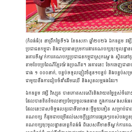
(កំពង់ធំ)៖ នាព្រឹកថ្ងៃទី
១៦
ខែ
ឧសភា
ឆ្នាំ២០២៦ ឯកឧត្តម
វង្សី
ប្រជាជនកម្ពុជា និងជាប្រធានក្រុមការងារគណបក្សចុះមូលដ្ឋានខេ
អគារទី​​ស្នាក់ការគណបក្សប្រជាជនកម្ពុជាស្រុកស្ទោង
​
ស្ថិតនៅភ
តាមបែបប្រពៃណីខ្មែរយ៉ាងប្រណីត
។ អគារនេះ
ចែកចេញជា៣បន
ជាង ១
០០០នាក់
,
បន្ទប់ទទួលភ្ញៀវ​
ចំនួន១
បន្ទប់
និង
បន្ទប់​
សម្រ
ជាមួយនឹងការរៀបចំដាំដើមឈើ និងសួនលម្អ
ផងដែរ
។
ឯកឧត្តម
វង្សី វិស្សុត
បាន
កោតសរសើរ
និង​វាយតម្លៃខ្ពស់​​​ចំ
ដែលបាន
ខិតខំ
ចលនា
ប្រមែប្រមូលធនធាន
ក្នុងការ
សាងសង់
អគ
ដែល
នេះ
ជាសមិទ្ធផល
គួរ
ជាទីមោទនៈ
ថ្មីមួយទៀត
សម្រាប់
ជា
ហ
គណបក្ស
ក៏ដូចជា
បម្រើដល់
សេចក្ដីត្រូវកា
រ
ផ្សេងៗ
របស់​បងប្អូន
គណបក្ស
ចុះមូលដ្ឋានខេត្តកំពង់ធំ
ពិសេស
គឺ
មានទីស្នាក់ការគ