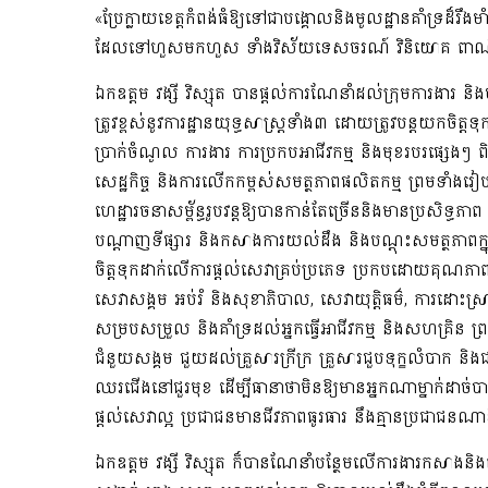
«
ប្រែក្លាយខេត្តកំពង់ធំ​ឱ្យទៅជាបង្គោលនិងមូលដ្ឋានគាំទ្រដ៏រឹ
ដែលទៅហួសមកហួស ទាំង
វិស័យ
ទេសចរណ៍ វិនិយោគ ពាណិជ
ឯកឧត្តម
វង្សី វិស្សុត
បានផ្ដល់ការណែនាំដល់ក្រុមការងារ
និង
ត្រូវខ្ពស់
នូវការដ្ឋានយុទ្ធសាស្ត្រ
ទាំង៣
ដោយត្រូវបន្ត
យកចិត្ត
ទុ
ប្រាក់ចំណូល ការងារ ការប្រកបអាជីវកម្ម និងមុខរបរផ្សេងៗ
សេដ្ឋកិច្ច
និងការ
លើកកម្ពស់សមត្ថភាពផលិតកម្ម
ព្រមទាំងរៀបច
ហេដ្ឋារចនាសម្ព័ន្ធ
រូបវន្ត
ឱ្យបានកាន់តែច្រើននិងមានប្រសិទ្ធភាព
បណ្ដាញទីផ្សារ និងកសាងការយល់ដឹង និងបណ្ដុះសមត្ថភាពក្ន
ចិត្តទុកដាក់លើការផ្តល់
សេវាគ្រប់ប្រភេទ
ប្រកបដោយគុណភាព ន
សេវាសង្គម​
អប់រំ
និង
សុខាភិបាល
,
សេវាយុត្តិធម៌
,
ការដោះស្រា
សម្របសម្រួល និងគាំទ្រដល់អ្នកធ្វើអាជីវកម្ម និងសហគ្រិ
ន ព្
ជំនួយសង្គម
ជួយដល់
គ្រួសារក្រីក្រ គ្រួសារជួបទុក្ខលំបាក
និង
ឈរជើងនៅជួរមុខ
ដើម្បីធានាថា
មិនឱ្យមានអ្នក
ណាម្នាក់
ដាច់
ផ្ដល់សេវាល្អ
ប្រជាជនមានជីវភាព
ធូរធារ នឹងគ្មានប្រជាជន
ឯកឧត្តម
វង្សី វិស្សុត
ក៏
បាន
ណែនាំបន្ថែមលើ
ការ
ងារ
កសាងនិងព