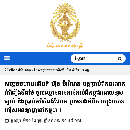
ទំព័រដើម
ព័ត៌មានទូទៅ
សម្តេចមហាបវរធិបតី ហ៊ុន ម៉ាណែត បន្តប្រាប់
ពិភពលោកអំពីរឿងទ័ពថៃ ចូលឈ្លានពានកាន់
សម្តេចមហាបវរធិបតី ហ៊ុន ម៉ាណែត បន្តប្រាប់ពិភពលោក
កាប់ដីកម្ពុជាដោយខុសច្បាប់ និងប្រាប់អំពី
អំពីរឿងទ័ពថៃ ចូលឈ្លានពានកាន់កាប់ដីកម្ពុជាដោយខុស
ច្បាប់ និងប្រាប់អំពីកំពង់ផែរាម ព្រមទាំងអំពីការបង្រ្កាបបទ
កំពង់ផែរាម ព្រមទាំងអំពីការបង្រ្កាបបទ
ល្មើសអនឡាញនៅកម្ពុជា !
ល្មើសអនឡាញនៅកម្ពុជា !
ថ្ងៃសុក្រ ទី២០ ខែកុម្ភៈ ឆ្នាំ២០២៦, ១០:៤៨ AM