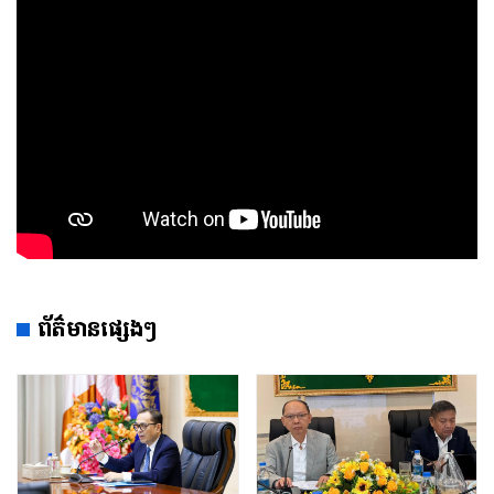
ព័ត៌មានផ្សេងៗ