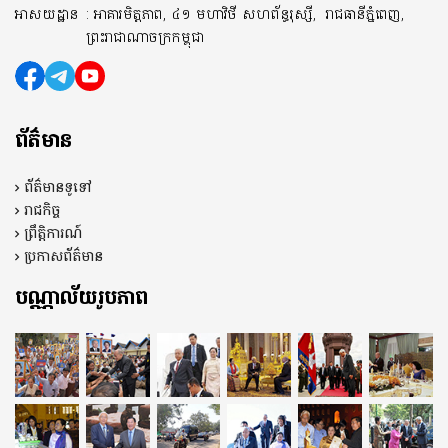
អាសយដ្ឋាន
: អាគារមិត្តភាព, ៤១ មហាវិថី សហព័ន្ធរុស្សី,
រាជធានីភ្នំពេញ,
ព្រះរាជាណាចក្រកម្ពុជា
ព័ត៌មាន
ព័ត៌មានទូទៅ
រាជកិច្ច
ព្រឹត្តិការណ៍
ប្រកាសព័ត៌មាន
បណ្ណាល័យរូបភាព