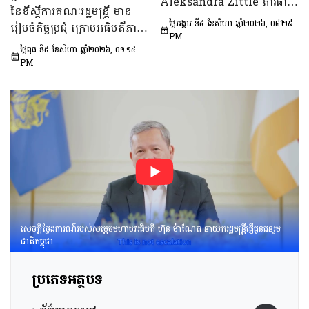
នៅវ័យក្មេង​និងការ​មាន​ផ្ទៃពោះ​
Aleksandra Zittle ភារធារី
នៃទីស្តីការគណៈរដ្ឋមន្រ្តី មាន
នៅ​វ័យជំទង់​នៅកម្ពុជា
ស្តីទីនៃស្ថានទូតសហរដ្ឋអាម៉េរិក
ថ្ងៃអង្គារ ទី៤ ខែសីហា ឆ្នាំ២០២៦, ០៨:២៩
រៀបចំកិច្ចប្រជុំ ក្រោមអធិបតីភាព
ឆ្នាំ២០២៦-២០៣០»។
ប្រចាំកម្ពុជា
PM
ឯកឧត្តម ឆឺយ រឿន រដ្ឋលេខាធិ
ថ្ងៃពុធ ទី៥ ខែសីហា ឆ្នាំ២០២៦, ០១:១៤
ការ​ទីស្តីការគណៈរដ្ឋមន្ត្រី ដើម្បី
PM
ពិនិត្យនិងពិភាក្សា​លើ​សេចក្ដី
ព្រាង​គំរូ​របាយការណ៍​សង្ខេប​ស្ដីពី​
វឌ្ឍនភាព​និងសមិទ្ធផល​សំខាន់ៗ​
របស់​រាជរដ្ឋាភិបាល​នៃ​
ព្រះរាជាណាចក្រកម្ពុជា។
សេចក្តីថ្លែងការណ៍របស់សម្តេចមហាបវរធិបតី ហ៊ុន ម៉ាណែត នាយករដ្ឋមន្រ្តីផ្ញើជូនជនរួម
ជាតិកម្ពុជា
ប្រភេទអត្ថបទ