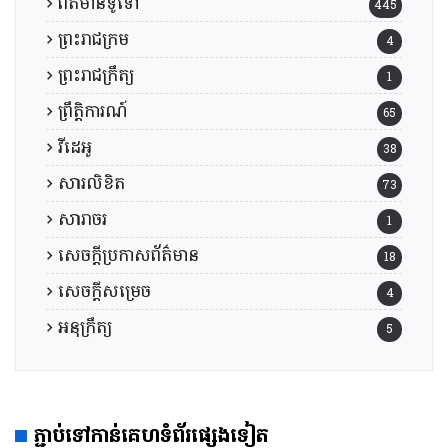
ព័ត៌មានទូទៅ
445
ព្រះរាជក្រម
4
ព្រះរាជក្រឹត្យ
1
ព្រឹត្តិការណ៍
65
វីដេអូ
38
សារលិខិត
73
សារាចរ
1
សេចក្តីប្រកាសព័ត៌មាន
18
សេចក្តីសម្រេច
4
អនុក្រឹត្យ
5
ភ្ជាប់ទៅកាន់គេហទំព័រផ្សេងទៀត