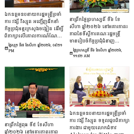
ឯកឧត្តមឧបនាយករដ្ឋមន្រ្តីប្រចាំ
នាព្រឹកថ្ងៃព្រហស្បតិ៍ ទី៦ ខែ
ការ វង្សី វិស្សុត អញ្ជើញដឹកនាំ
សីហា ឆ្នាំ២០២៦ នៅអគារភាតរ
កិច្ចប្រជុំអន្តរក្រសួងចង្អៀត ដើម្បី
ភាពនៃទីស្តីការគណៈរដ្ឋមន្រ្តី
ពិភាក្សាលើគោលការណ៍​ណែនាំ
មានរៀបចំកិច្ចប្រជុំជំនាញ
ស្តីពីការរៀបចំប្រកាស ប្រកាស
ថ្ងៃសុក្រ ទី៧ ខែសីហា ឆ្នាំ២០២៦, ០៩:២១
បច្ចេកទេស ក្រោមអធិបតីភាព
អន្តរក្រសួង និងប្រកាសរួម របស់
ថ្ងៃព្រហស្បតិ៍ ទី៦ ខែសីហា ឆ្នាំ២០២៦,
PM
ឯកឧត្តម សុក ផេង រដ្ឋលេខាធិ
១១:៥២ AM
ក្រសួង ស្ថាប័ន
ការទីស្ដីការគណៈរដ្ឋមន្ត្រី អនុ
ប្រធាន និងជាប្រធាន​ក្រុម​ការងារ​
ទី៣នៃក្រុមប្រឹក្សាអ្នកច្បាប់ និង
ឯកឧត្តម ចែម ផល្លា អនុប្រធាន​
និង​ជា​ប្រធាន​ក្រុមការងារទី៣នៃ
ក្រុមប្រឹក្សាសេដ្ឋកិច្ច សង្គមកិច្ច
និង​វប្បធម៌ ដើម្បីពិនិត្យ​និង​
ពិភាក្សា​លើ «សេចក្តីព្រាង
ឯកឧត្តមឧបនាយករដ្ឋមន្ត្រីប្រចាំ
ផែនការ​សកម្មភាពជាតិ​​ស្ដីពី​ការ
ការ វង្សី វិស្សុត ទទួលជួបពិភាក្សា
នាព្រឹកថ្ងៃពុធ ទី៥ ខែសីហា
បង្ការទប់ស្កាត់​អាពាហ៍ពិពាហ៍​
ការងារ ជាមួយលោកជំទាវ
ឆ្នាំ២០២៦ នៅអគារភាតរភាព