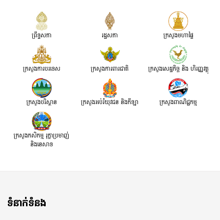
ព្រឹទ្ធសភា
រដ្ឋសភា
ក្រសួងមហាផ្ទៃ
ក្រសួងការបរទេស
ក្រសួងការពារជាតិ
ក្រសួង​សេដ្ឋកិច្ច និង ហិរញ្ញវត្ថុ
ក្រសួងបរិស្ថាន
ក្រសួងអប់រំយុវជន និងកីឡា
ក្រសួងពាណិជ្ជកម្ម
ក្រសួងកសិកម្ម រុក្ខាប្រមាញ់
និងនេសាទ
ទំនាក់ទំនង