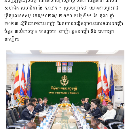
អញ្ជើញចូលរួមពីថ្នាក់ដឹកនាំមកពីក្រសួងស្ថាប័នពាក់ព័ន្ធនានា ដែលជា
សមាជិក សមាជិកា នៃ គ.ព.វ.គ ។ សូមបញ្ជាក់ថា យោងតាមព្រះរាជ
ក្រឹត្យលេខនស/ រកត/១០២៣/ ២២៥០ ចុះថ្ងៃទី១១ ខែ តុលា ឆ្នាំ
២០២៣ ស្តីពីគោរមងារឧកញ៉ា ដែលបានបង្កើតឲ្យមានគោរមងារឧកញ៉ា
ចំនួន ៣លំដាប់ថ្នាក់ មានដូចជា ឧកញ៉ា អ្នកឧកញ៉ា និង លោកអ្នក
ឧកញ៉ា៕