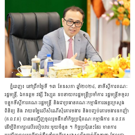
ភ្នំពេញ៖ នៅព្រឹកថ្ងៃទី ១៣ ខែឧសភា ឆ្នាំ២០២៤, នាទីស្តីការគណៈ
រដ្ឋមន្ត្រី, ឯកឧត្តម វង្សី វិស្សុត ឧបនាយករដ្ឋមន្ត្រីប្រចាំការ រដ្ឋមន្ត្រីទទួល
បន្ទុកទីស្តីការគណៈរដ្ឋមន្ត្រី និងជាប្រធានគណៈកម្មាធិការអន្តរក្រសួង
ពិនិត្យ និង វាយតម្លៃលើសំណើសុំគោរមងារ និងបញ្ចប់គោរមងារឧកញ៉ា
(គ.ព.វ.គ) បានអញ្ជើញចូលរួមដឹកនាំកិច្ចប្រជុំគណៈកម្មាធិការ គ.ព.វ.គ
ដើម្បីពិភាក្សាលើរបៀបវារៈមួយចំនួន ។ កិច្ចប្រជុំនេះដែរ មានការ