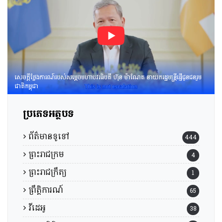
អនុប្រធាននិងជាប្រធាន
ក្រុមទី១នៃក្រុមប្រឹក្សាសេដ្ឋកិច្ច
សង្គមកិច្ច និងវប្បធម៌ ដើម្បីពិនិត្យ
និងពិភាក្សាលើ​«សេចក្ដីព្រាង
អនុក្រឹត្យស្ដីពី​ការគ្រប់គ្រង
អាកាសយានគ្មាន
មនុស្សបើក(ដ្រូន)»។
សេចក្តីថ្លែងការណ៍របស់សម្តេចមហាបវរធិបតី ហ៊ុន ម៉ាណែត នាយករដ្ឋមន្រ្តីផ្ញើជូនជនរួម
ជាតិកម្ពុជា
ប្រភេទអត្ថបទ
ព័ត៌មានទូទៅ
444
ព្រះរាជក្រម
4
ព្រះរាជក្រឹត្យ
1
ព្រឹត្តិការណ៍
65
វីដេអូ
38