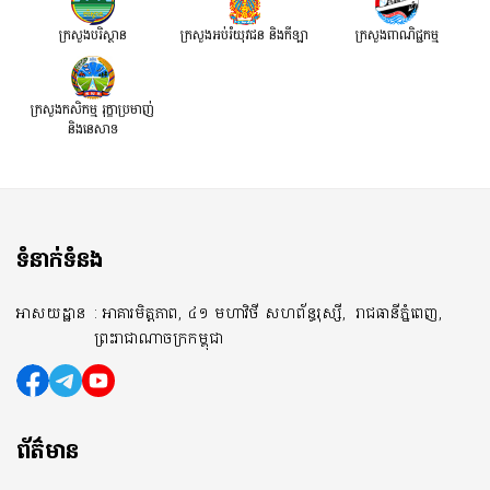
ក្រសួងបរិស្ថាន
ក្រសួងអប់រំយុវជន និងកីឡា
ក្រសួងពាណិជ្ជកម្ម
ក្រសួងកសិកម្ម រុក្ខាប្រមាញ់
និងនេសាទ
ទំនាក់ទំនង
អាសយដ្ឋាន
: អាគារមិត្តភាព, ៤១ មហាវិថី សហព័ន្ធរុស្សី,
រាជធានីភ្នំពេញ,
ព្រះរាជាណាចក្រកម្ពុជា
ព័ត៌មាន