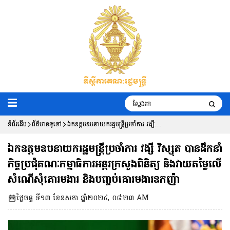
ទំព័រដើម
ព័ត៌មានទូទៅ
ឯកឧត្តមឧបនាយករដ្ឋមន្ត្រីប្រចាំការ វង្សី
វិស្សុត បានដឹកនាំកិច្ចប្រជុំគណៈកម្មាធិការអន្តរ
ឯកឧត្តមឧបនាយករដ្ឋមន្ត្រីប្រចាំការ វង្សី វិស្សុត បានដឹកនាំ
ក្រសួងពិនិត្យ និងវាយតម្លៃលើសំណើសុំ
កិច្ចប្រជុំគណៈកម្មាធិការអន្តរក្រសួងពិនិត្យ និងវាយតម្លៃលើ
សំណើសុំគោរមងារ និងបញ្ចប់គោរមងារឧកញ៉ា
គោរមងារ និងបញ្ចប់គោរមងារឧកញ៉ា
ថ្ងៃចន្ទ ទី១៣ ខែឧសភា ឆ្នាំ២០២៤, ០៨:២៣ AM