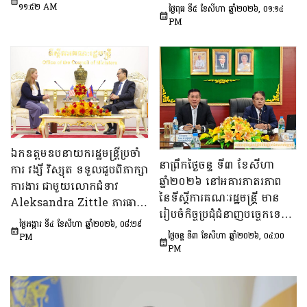
ឯកឧត្តម ឆឺយ រឿន រដ្ឋលេខាធិ
ឯកឧត្តម សុក ផេង រដ្ឋលេខាធិ
១១:៥២ AM
ថ្ងៃពុធ ទី៥ ខែសីហា ឆ្នាំ២០២៦, ០១:១៤
ការ​ទីស្តីការគណៈរដ្ឋមន្ត្រី ដើម្បី
ការទីស្ដីការគណៈរដ្ឋមន្ត្រី អនុ
PM
ពិនិត្យនិងពិភាក្សា​លើ​សេចក្ដី
ប្រធាន និងជាប្រធាន​ក្រុម​ការងារ​
ព្រាង​គំរូ​របាយការណ៍​សង្ខេប​ស្ដីពី​
ទី៣នៃក្រុមប្រឹក្សាអ្នកច្បាប់ និង
វឌ្ឍនភាព​និងសមិទ្ធផល​សំខាន់ៗ​
ឯកឧត្តម ចែម ផល្លា អនុប្រធាន​
របស់​រាជរដ្ឋាភិបាល​នៃ​
និង​ជា​ប្រធាន​ក្រុមការងារទី៣នៃ
ព្រះរាជាណាចក្រកម្ពុជា។
ក្រុមប្រឹក្សាសេដ្ឋកិច្ច សង្គមកិច្ច
និង​វប្បធម៌ ដើម្បីពិនិត្យ​និង​
ពិភាក្សា​លើ «សេចក្តីព្រាង
ឯកឧត្តមឧបនាយករដ្ឋមន្ត្រីប្រចាំ
ផែនការ​សកម្មភាពជាតិ​​ស្ដីពី​ការ
នាព្រឹកថ្ងៃចន្ទ ទី៣ ខែសីហា
ការ វង្សី វិស្សុត ទទួលជួបពិភាក្សា
បង្ការទប់ស្កាត់​អាពាហ៍ពិពាហ៍​
ឆ្នាំ២០២៦ នៅអគារភាតរភាព
ការងារ ជាមួយលោកជំទាវ
នៅវ័យក្មេង​និងការ​មាន​ផ្ទៃពោះ​
នៃទីស្តីការគណៈរដ្ឋមន្រ្តី មាន
Aleksandra Zittle ភារធារី
នៅ​វ័យជំទង់​នៅកម្ពុជា
រៀបចំកិច្ចប្រជុំជំនាញបច្ចេកទេស
ស្តីទីនៃស្ថានទូតសហរដ្ឋអាម៉េរិក
ឆ្នាំ២០២៦-២០៣០»។
ថ្ងៃអង្គារ ទី៤ ខែសីហា ឆ្នាំ២០២៦, ០៨:២៩
ក្រោមអធិបតីភាព ឯកឧត្តម លី
ប្រចាំកម្ពុជា
ថ្ងៃចន្ទ ទី៣ ខែសីហា ឆ្នាំ២០២៦, ០៤:០០
PM
ច័ន្ទតុលា រដ្ឋលេខាធិការទីស្តីការ
PM
គណៈរដ្ឋមន្ត្រី អនុប្រធាន និងជា
ប្រធានក្រុមទី២នៃក្រុមប្រឹក្សាអ្នក
ច្បាប់ និងឯកឧត្ដម នៅ ប៉ោនន័រ