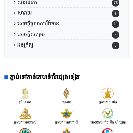
សារលិខិត
73
សារាចរ
1
សេចក្តីប្រកាសព័ត៌មាន
18
សេចក្តីសម្រេច
4
អនុក្រឹត្យ
5
ភ្ជាប់ទៅកាន់គេហទំព័រផ្សេងទៀត
ព្រឹទ្ធសភា
រដ្ឋសភា
ក្រសួងមហាផ្ទៃ
ក្រសួងការបរទេស
ក្រសួងការពារជាតិ
ក្រសួង​សេដ្ឋកិច្ច និង ហិរញ្ញវត្ថុ