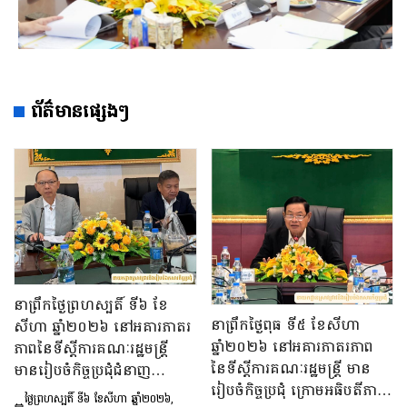
ព័ត៌មានផ្សេងៗ
នាព្រឹកថ្ងៃព្រហស្បតិ៍ ទី៦ ខែ
នាព្រឹកថ្ងៃពុធ ទី៥ ខែសីហា
សីហា ឆ្នាំ២០២៦ នៅអគារភាតរ
ឆ្នាំ២០២៦ នៅអគារភាតរភាព
ភាពនៃទីស្តីការគណៈរដ្ឋមន្រ្តី
នៃទីស្តីការគណៈរដ្ឋមន្រ្តី មាន
មានរៀបចំកិច្ចប្រជុំជំនាញ
រៀបចំកិច្ចប្រជុំ ក្រោមអធិបតីភាព
បច្ចេកទេស ក្រោមអធិបតីភាព
ថ្ងៃព្រហស្បតិ៍ ទី៦ ខែសីហា ឆ្នាំ២០២៦,