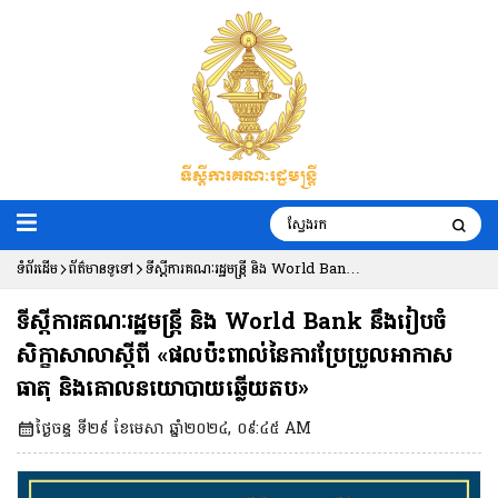
ទំព័រដើម
ព័ត៌មានទូទៅ
ទីស្តីការគណៈរដ្ឋមន្រ្តី និង World Bank
នឹងរៀបចំសិក្ខាសាលាស្តីពី «ផលប៉ះពាល់នៃ
ទីស្តីការគណៈរដ្ឋមន្រ្តី និង World Bank នឹងរៀបចំ
ការប្រែប្រួលអាកាសធាតុ និងគោល
សិក្ខាសាលាស្តីពី «ផលប៉ះពាល់នៃការប្រែប្រួលអាកាស
ធាតុ និងគោលនយោបាយឆ្លើយតប»
នយោបាយឆ្លើយតប»
ថ្ងៃចន្ទ ទី២៩ ខែមេសា ឆ្នាំ២០២៤, ០៩:៤៥ AM