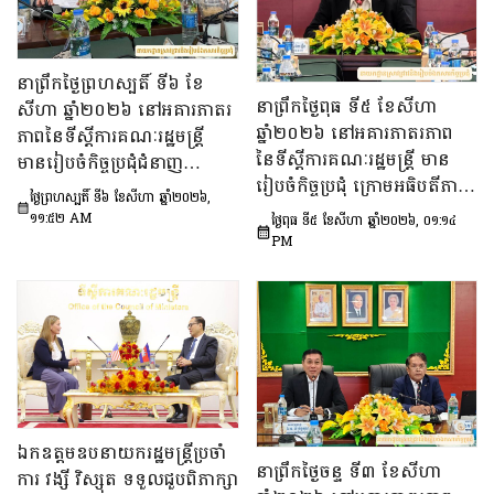
នាព្រឹកថ្ងៃព្រហស្បតិ៍ ទី៦ ខែ
នាព្រឹកថ្ងៃពុធ ទី៥ ខែសីហា
សីហា ឆ្នាំ២០២៦ នៅអគារភាតរ
ឆ្នាំ២០២៦ នៅអគារភាតរភាព
ភាពនៃទីស្តីការគណៈរដ្ឋមន្រ្តី
នៃទីស្តីការគណៈរដ្ឋមន្រ្តី មាន
មានរៀបចំកិច្ចប្រជុំជំនាញ
រៀបចំកិច្ចប្រជុំ ក្រោមអធិបតីភាព
បច្ចេកទេស ក្រោមអធិបតីភាព
ថ្ងៃព្រហស្បតិ៍ ទី៦ ខែសីហា ឆ្នាំ២០២៦,
ឯកឧត្តម ឆឺយ រឿន រដ្ឋលេខាធិ
ឯកឧត្តម សុក ផេង រដ្ឋលេខាធិ
១១:៥២ AM
ថ្ងៃពុធ ទី៥ ខែសីហា ឆ្នាំ២០២៦, ០១:១៤
ការ​ទីស្តីការគណៈរដ្ឋមន្ត្រី ដើម្បី
ការទីស្ដីការគណៈរដ្ឋមន្ត្រី អនុ
PM
ពិនិត្យនិងពិភាក្សា​លើ​សេចក្ដី
ប្រធាន និងជាប្រធាន​ក្រុម​ការងារ​
ព្រាង​គំរូ​របាយការណ៍​សង្ខេប​ស្ដីពី​
ទី៣នៃក្រុមប្រឹក្សាអ្នកច្បាប់ និង
វឌ្ឍនភាព​និងសមិទ្ធផល​សំខាន់ៗ​
ឯកឧត្តម ចែម ផល្លា អនុប្រធាន​
របស់​រាជរដ្ឋាភិបាល​នៃ​
និង​ជា​ប្រធាន​ក្រុមការងារទី៣នៃ
ព្រះរាជាណាចក្រកម្ពុជា។
ក្រុមប្រឹក្សាសេដ្ឋកិច្ច សង្គមកិច្ច
និង​វប្បធម៌ ដើម្បីពិនិត្យ​និង​
ពិភាក្សា​លើ «សេចក្តីព្រាង
ឯកឧត្តមឧបនាយករដ្ឋមន្ត្រីប្រចាំ
ផែនការ​សកម្មភាពជាតិ​​ស្ដីពី​ការ
នាព្រឹកថ្ងៃចន្ទ ទី៣ ខែសីហា
ការ វង្សី វិស្សុត ទទួលជួបពិភាក្សា
បង្ការទប់ស្កាត់​អាពាហ៍ពិពាហ៍​