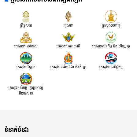
ព្រឹទ្ធសភា
រដ្ឋសភា
ក្រសួងមហាផ្ទៃ
ក្រសួងការបរទេស
ក្រសួងការពារជាតិ
ក្រសួង​សេដ្ឋកិច្ច និង ហិរញ្ញវត្ថុ
ក្រសួងបរិស្ថាន
ក្រសួងអប់រំយុវជន និងកីឡា
ក្រសួងពាណិជ្ជកម្ម
ក្រសួងកសិកម្ម រុក្ខាប្រមាញ់
និងនេសាទ
ទំនាក់ទំនង