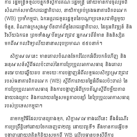
ការ រដ្ឋមន្ត្រីទទួលបន្ទុកទីស្តីការគណៈរដ្ឋមន្ត្រី ដោយមានការចូលរួមពី
សំណាក់សមាជិករាជរដ្ឋាភិបាល, នាយិកាគ្រប់គ្រងធនាគារពិភពលោក
(WB) ប្រចាំកម្ពុជា, ឯកអគ្គរាជទូតរដ្ឋទូតនៃបណ្តាប្រទេសជាមិត្តមួយ
ចំនួន, តំណាងក្រសួងស្ថាប័នពាក់ព័ន្ធនៃរាជរដ្ឋាភិបាល, ដៃគូអភិវឌ្ឍន៍ និង
វិស័យឯកជន ព្រមទាំងស្ថាប័នស្រាវជ្រាវ អ្នកសារព័ត៌មាន និងនិស្សិត
មកពីសាកលវិទ្យាល័យនានាសរុបប្រមាណ ៥៥០នាក់។
សិក្ខាសាលានេះ មានគោលបំណងចែករំលែកអំពីរបកគំហើញ និង
អនុសាសន៍ស្តីពីផលប៉ះពាល់នៃការប្រែប្រួលអាកាសធាតុ និងគោល
នយោបាយឆ្លើយតប តាមរយៈការបង្ហាញអំពីលទ្ធផលសិក្សាស្រាវជ្រាវ
របស់ធនាគារពិភពលោក (WB) ស្តីពីការវាយតម្លៃអំពីផលប៉ះពាល់ នៃ
ការប្រែប្រួលអាកាសធាតុ និងការបង្ហាញអំពីក្របខ័ណ្ឌស្តីពីបច្ច័យភាព
ងាយរងគ្រោះ និងការវាយតម្លៃសមត្ថភាពបន្សាំ នៃប្រែប្រួលអាកាសធាតុ
របស់ប្រទេសកម្ពុជា។
តាមកម្មវិធីដែលបានគ្រោងទុក, សិក្ខាសាលាខាងលើនេះ នឹងដំណើរ
ការប្រព្រឹត្តិទៅដោយចែកចេញជា២វគ្គ ដោយវគ្គទី១ នឹងមានការធ្វើបទ
បង្ហាញដោយវាគ្មិនកិត្តិយសមកពី WB លើប្រធានបទស្តីពីការ