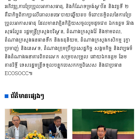
អភិវឌ្ឍ,ការប្រែប្រួលអាកាសធាតុ, និងកំណែទម្រង់ស្ថាប័ន និងវគ្គទី ២
គឺជាកិច្ចពិភាក្សាលើគោលនយោបាយឆ្លើយតប ចំពោះឥទ្ធិពលនៃការប្រែ
ប្រួលអាកាសធាតុ ដែលមានវាគ្មិនកិត្តិយសចូលរួមដូចជា៖ ឯកឧត្តម អ៊ាង
សុផល្លែត រដ្ឋមន្ត្រីក្រសួងបរិស្ថាន, តំណាងក្រសួងរ៉ែ និងថាមពល,
តំណាងក្រសួងធនធានទឹក និងឧតុនិយម, តំណាងក្រសួងកសិកម្ម រុក្ខា
ប្រមាញ់ និងនេសាទ, តំណាងក្រុមប្រឹក្សាសេដ្ឋកិច្ច សង្គមកិច្ច និងវប្បធម៌
និងតំណាងធនាគារពិភពលោក សម្របសម្រួល ដោយឯកឧត្តម ឆែម
គាតរិទ្ធី ទេសរដ្ឋមន្ត្រីទទួលបន្ទុកបេសកកម្មពិសេស និងជាប្រធាន
ECOSOCC៕
ព័ត៌មានផ្សេងៗ