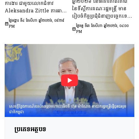
ឆ្នាំ២០២៦ នៅអគារភាតរភាព
ការងារ ជាមួយលោកជំទាវ
នៅវ័យក្មេង​និងការ​មាន​ផ្ទៃពោះ​
នៃទីស្តីការគណៈរដ្ឋមន្រ្តី មាន
Aleksandra Zittle ភារធារី
នៅ​វ័យជំទង់​នៅកម្ពុជា
រៀបចំកិច្ចប្រជុំជំនាញបច្ចេកទេស
ស្តីទីនៃស្ថានទូតសហរដ្ឋអាម៉េរិក
ឆ្នាំ២០២៦-២០៣០»។
ថ្ងៃអង្គារ ទី៤ ខែសីហា ឆ្នាំ២០២៦, ០៨:២៩
ក្រោមអធិបតីភាព ឯកឧត្តម លី
ប្រចាំកម្ពុជា
ថ្ងៃចន្ទ ទី៣ ខែសីហា ឆ្នាំ២០២៦, ០៤:០០
PM
ច័ន្ទតុលា រដ្ឋលេខាធិការទីស្តីការ
PM
គណៈរដ្ឋមន្ត្រី អនុប្រធាន និងជា
ប្រធានក្រុមទី២នៃក្រុមប្រឹក្សាអ្នក
ច្បាប់ និងឯកឧត្ដម នៅ ប៉ោនន័រ
អនុប្រធាននិងជាប្រធាន
ក្រុមទី១នៃក្រុមប្រឹក្សាសេដ្ឋកិច្ច
សង្គមកិច្ច និងវប្បធម៌ ដើម្បីពិនិត្យ
និងពិភាក្សាលើ​«សេចក្ដីព្រាង
អនុក្រឹត្យស្ដីពី​ការគ្រប់គ្រង
អាកាសយានគ្មាន
មនុស្សបើក(ដ្រូន)»។
សេចក្តីថ្លែងការណ៍របស់សម្តេចមហាបវរធិបតី ហ៊ុន ម៉ាណែត នាយករដ្ឋមន្រ្តីផ្ញើជូនជនរួម
ជាតិកម្ពុជា
ប្រភេទអត្ថបទ