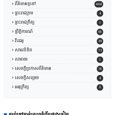
ព័ត៌មានទូទៅ
444
ព្រះរាជក្រម
4
ព្រះរាជក្រឹត្យ
1
ព្រឹត្តិការណ៍
65
វីដេអូ
38
សារលិខិត
73
សារាចរ
1
សេចក្តីប្រកាសព័ត៌មាន
18
សេចក្តីសម្រេច
4
អនុក្រឹត្យ
5
ភ្ជាប់ទៅកាន់គេហទំព័រផ្សេងទៀត