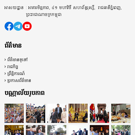
អាសយដ្ឋាន
: អាគារមិត្តភាព, ៤១ មហាវិថី សហព័ន្ធរុស្សី,
រាជធានីភ្នំពេញ,
ព្រះរាជាណាចក្រកម្ពុជា
ព័ត៌មាន
ព័ត៌មានទូទៅ
រាជកិច្ច
ព្រឹត្តិការណ៍
ប្រកាសព័ត៌មាន
បណ្ណាល័យរូបភាព