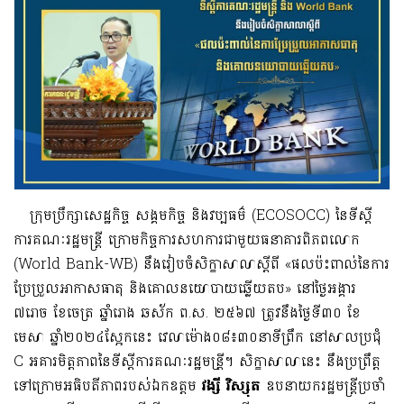
ក្រុមប្រឹក្សាសេដ្ឋកិច្ច សង្គមកិច្ច និងវប្បធម៌ (ECOSOCC) នៃទីស្តី
ការគណៈរដ្ឋមន្រ្តី ក្រោមកិច្ចការសហការជាមួយធនាគារពិភពលោក
(World Bank-WB) នឹងរៀបចំសិក្ខាសាលាស្តីពី «ផលប៉ះពាល់នៃការ
ប្រែប្រួលអាកាសធាតុ និងគោលនយោបាយឆ្លើយតប» នៅថ្ងៃអង្គារ
៧រោច ខែចេត្រ ឆ្នាំរោង ឆស័ក ព.ស. ២៥៦៧ ត្រូវនឹងថ្ងៃទី៣០ ខែ
មេសា ឆ្នាំ២០២៤ស្អែកនេះ វេលាម៉ោង០៨៖៣០នាទីព្រឹក នៅសាលប្រជុំ
C អគារមិត្តភាពនៃទីស្តីការគណៈរដ្ឋមន្រី្ត។ សិក្ខាសាលានេះ នឹងប្រព្រឹត្ត
ទៅក្រោមអធិបតីភាពរបស់ឯកឧត្តម
វង្សី វិស្សុត
ឧបនាយករដ្ឋមន្ត្រីប្រចាំ