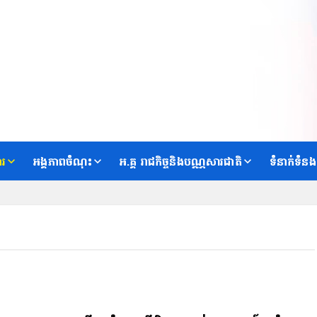
ារ
អង្គភាពចំណុះ
អ.គ្គ រាជកិច្ចនិងបណ្ណសារជាតិ
ទំនាក់ទំនង