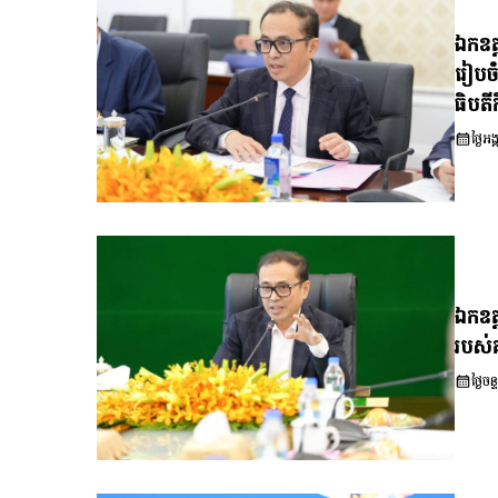
ឯកឧត្ត
រៀបចំ
ធិបតី
ថ្ងៃ
ឯកឧត្ត
របស់គ
ថ្ងៃ