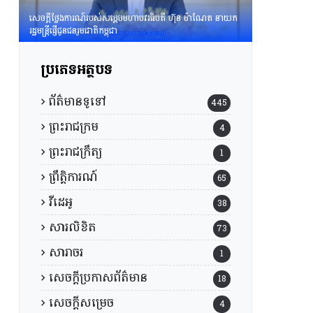
សេចក្តីថ្លែងការណ៍របស់សម្តេចមហាបវរធិបតី ហ៊ុន ម៉ាណែត នាយក
រដ្ឋមន្រ្តីផ្ញើជូនជនរួមជាតិកម្ពុជា
ប្រភេទអត្ថបទ
ព័ត៌មានទូទៅ
445
ព្រះរាជក្រម
4
ព្រះរាជក្រឹត្យ
1
ព្រឹត្តិការណ៍
65
វីដេអូ
38
សារលិខិត
73
សារាចរ
1
សេចក្តីប្រកាសព័ត៌មាន
18
សេចក្តីសម្រេច
4