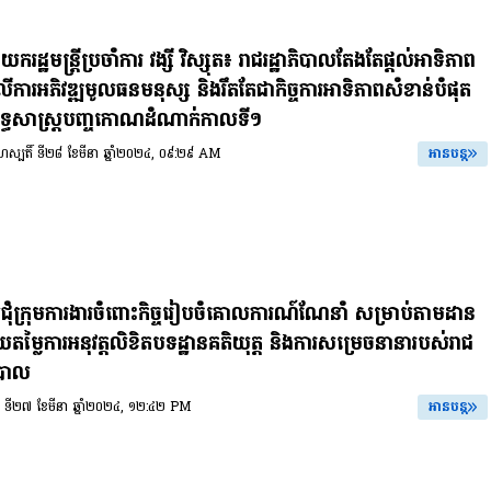
ករដ្ឋមន្ត្រីប្រចាំការ វង្សី វិស្សុត៖ រាជរដ្ឋាភិបាលតែងតែផ្តល់អាទិភាព
លើការអភិវឌ្ឍមូលធនមនុស្ស និងរឹតតែជាកិច្ចការអាទិភាពសំខាន់បំផុត
ងយុទ្ធសាស្ត្របញ្ចកោណដំណាក់កាលទី១
ព្រហស្បតិ៍ ទី២៨ ខែមីនា ឆ្នាំ២០២៤, ០៩:២៩ AM
អានបន្ត
ប្រជុំក្រុមការងារចំពោះកិច្ចរៀបចំគោលការណ៍ណែនាំ សម្រាប់តាមដាន
យតម្លៃការអនុវត្តលិខិតបទដ្ឋានគតិយុត្ត និងការសម្រេចនានារបស់រាជ
ភិបាល
ពុធ ទី២៧ ខែមីនា ឆ្នាំ២០២៤, ១២:៤២ PM
អានបន្ត