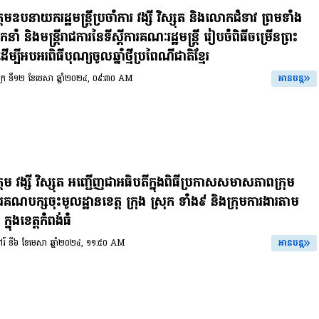
តមឧបនាយករដ្ឋមន្ត្រីប្រចាំការ វង្សី វិស្សុត និងលោកជំទាវ ព្រមទាំង
ដឹកនាំ និងមន្ត្រីរាជការនៃទីស្តីការគណៈរដ្ឋមន្ត្រី រៀបចំពិធីចម្រើនព្រះ
 ដើម្បីអបអរពិធីបុណ្យចូលឆ្នាំថ្មីប្រពៃណីជាតិខ្មែរ
សុក្រ ទី១២ ខែមេសា ឆ្នាំ២០២៤, ០៩:៣០ AM
អានបន្ត
តម វង្សី វិស្សុត អញ្ជើញជាអធិបតីក្នុងពិធីប្រកាសសមាសភាពក្រុម
រគណបក្សចុះមូលដ្ឋានខេត្ត ក្រុង ស្រុក ទាំង៩ និងក្រុមការងារតាម
ក្នុងខេត្តកំពង់ធំ
សៅរ៍ ទី៦ ខែមេសា ឆ្នាំ២០២៤, ១១:៥០ AM
អានបន្ត