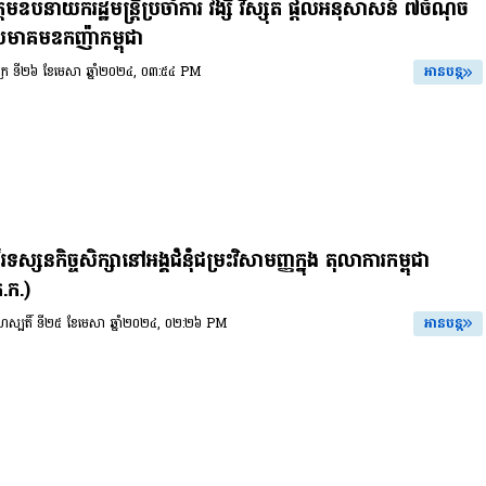
តមឧបនាយករដ្ឋមន្ត្រីប្រចាំការ វង្សី វិស្សុត ផ្ដល់អនុសាសន៍ ៧ចំណុច
មាគមឧកញ៉ាកម្ពុជា
សុក្រ ទី២៦ ខែមេសា ឆ្នាំ២០២៤, ០៣:៥៤ PM
អានបន្ត
ទស្សនកិច្ចសិក្សានៅអង្គជំនុំជម្រះវិសាមញ្ញក្នុង តុលាការកម្ពុជា
ត.ក.)
ព្រហស្បតិ៍ ទី២៥ ខែមេសា ឆ្នាំ២០២៤, ០២:២៦ PM
អានបន្ត