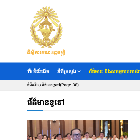
ទំព័រដើម
អំពីក្រសួង
ព័ត៌មាន និងសកម្មភាពការង
ទំព័រដើម
ព័ត៌មានទូទៅ
(Page 38)
ព័ត៌មានទូទៅ