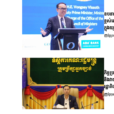
ឧបនាយ
ខ្ពស់
ក្នុ
ថ្ងៃ
កិច្ច
និងវា
រដ្ឋា
ថ្ងៃ