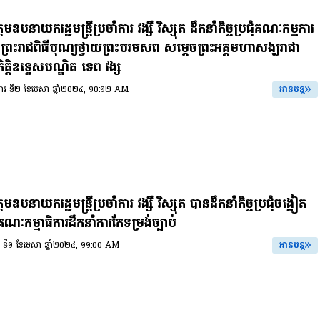
មឧបនាយករដ្ឋមន្ត្រីប្រចាំការ វង្សី វិស្សុត ដឹកនាំកិច្ចប្រជុំគណៈកម្មការ
ព្រះរាជពិធីបុណ្យថ្វាយព្រះបរមសព សម្តេចព្រះអគ្គមហាសង្ឃរាជា
កិត្តិឧទ្ទេសបណ្ឌិត ទេព វង្ស
អង្គារ ទី២ ខែមេសា ឆ្នាំ២០២៤, ១០:១២ AM
អានបន្ត
មឧបនាយករដ្ឋមន្ត្រីប្រចាំការ វង្សី វិស្សុត បានដឹកនាំកិច្ចប្រជុំចង្អៀត
ណៈកម្មាធិការដឹកនាំការកែទម្រង់ច្បាប់
ចន្ទ ទី១ ខែមេសា ឆ្នាំ២០២៤, ១១:០០ AM
អានបន្ត