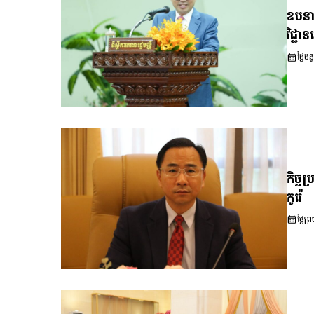
ឧបនាយ
វិជ្ជ
ថ្ងៃ
កិច្ច
កូរ៉េ
ថ្ងៃ