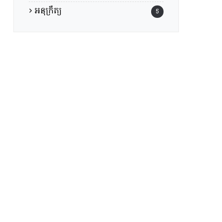
អនុក្រឹត្យ
5