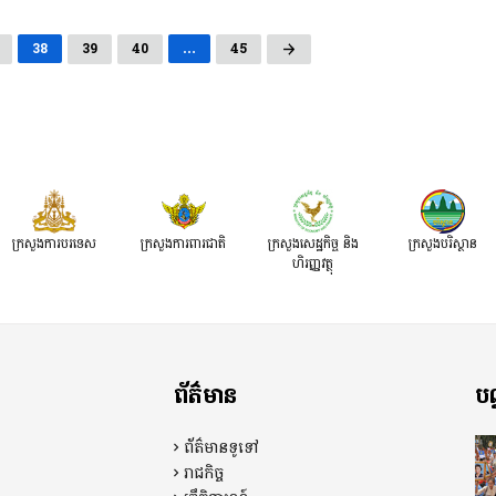
38
39
40
…
45
ក្រសួងការបរទេស
ក្រសួងការពារជាតិ
ក្រសួង​សេដ្ឋកិច្ច និង
ក្រសួងបរិស្ថាន
ហិរញ្ញវត្ថុ
ព័ត៌មាន
បណ
ព័ត៌មានទូទៅ
រាជកិច្ច