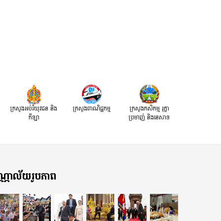
ក្រសួងអប់រំយុវជន និង
ក្រសួងពាណិជ្ជកម្ម
ក្រសួងកសិកម្ម រុក្ខា
កីឡា
ប្រមាញ់ និងនេសាទ
្ណាល័យរូបភាព