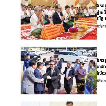
ឯកឧត្
ថ្នាក់
បរិត្ត
ថ្ងៃ
ឯកឧត្
ការងា
វិស័យ 
ថ្ងៃ