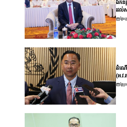
ឯកឧត្
ដល់ស
ថ្ងៃ
ដំណើរ
(អ.វ.
ថ្ងៃ