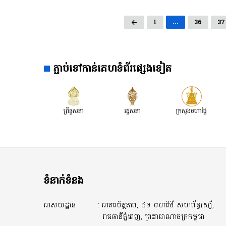
1
…
36
37
ភ្ជាប់ទៅកាន់គេហទំព័រផ្សេងទៀត
ព្រឹទ្ធសភា
រដ្ឋសភា
ក្រសួងមហាផ្ទៃ
ទំនាក់ទំនង
អាសយដ្ឋាន
: អាគារមិត្តភាព, ៤១ មហាវិថី សហព័ន្ធរុស្សី,
រាជធានីភ្នំពេញ, ព្រះរាជាណាចក្រកម្ពុជា