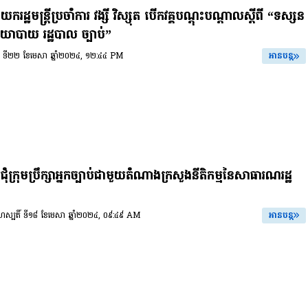
ករដ្ឋមន្ត្រីប្រចាំការ វង្សី វិស្សុត បើកវគ្គបណ្តុះបណ្តាលស្តីពី “ទស្សន
ានយោបាយ រដ្ឋបាល ច្បាប់”
ចន្ទ ទី២២ ខែមេសា ឆ្នាំ២០២៤, ១២:៤៤ PM
អានបន្ត
ប្រជុំក្រុមប្រឹក្សាអ្នកច្បាប់ជាមួយតំណាងក្រសួងនីតិកម្មនៃសាធារណរដ្ឋ
ព្រហស្បតិ៍ ទី១៨ ខែមេសា ឆ្នាំ២០២៤, ០៩:៤៩ AM
អានបន្ត