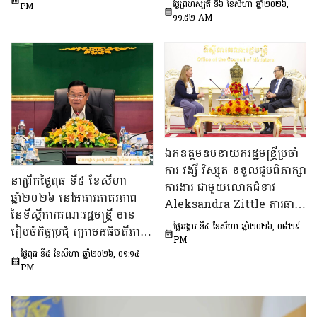
អន្តរក្រសួង និងប្រកាសរួម របស់
ថ្ងៃព្រហស្បតិ៍ ទី៦ ខែសីហា ឆ្នាំ២០២៦,
PM
ឯកឧត្តម សុក ផេង រដ្ឋលេខាធិ
១១:៥២ AM
ក្រសួង ស្ថាប័ន
ការទីស្ដីការគណៈរដ្ឋមន្ត្រី អនុ
ប្រធាន និងជាប្រធាន​ក្រុម​ការងារ​
ទី៣នៃក្រុមប្រឹក្សាអ្នកច្បាប់ និង
ឯកឧត្តម ចែម ផល្លា អនុប្រធាន​
និង​ជា​ប្រធាន​ក្រុមការងារទី៣នៃ
ក្រុមប្រឹក្សាសេដ្ឋកិច្ច សង្គមកិច្ច
និង​វប្បធម៌ ដើម្បីពិនិត្យ​និង​
ពិភាក្សា​លើ «សេចក្តីព្រាង
ឯកឧត្តមឧបនាយករដ្ឋមន្ត្រីប្រចាំ
ផែនការ​សកម្មភាពជាតិ​​ស្ដីពី​ការ
ការ វង្សី វិស្សុត ទទួលជួបពិភាក្សា
នាព្រឹកថ្ងៃពុធ ទី៥ ខែសីហា
បង្ការទប់ស្កាត់​អាពាហ៍ពិពាហ៍​
ការងារ ជាមួយលោកជំទាវ
ឆ្នាំ២០២៦ នៅអគារភាតរភាព
នៅវ័យក្មេង​និងការ​មាន​ផ្ទៃពោះ​
Aleksandra Zittle ភារធារី
នៃទីស្តីការគណៈរដ្ឋមន្រ្តី មាន
នៅ​វ័យជំទង់​នៅកម្ពុជា
ស្តីទីនៃស្ថានទូតសហរដ្ឋអាម៉េរិក
ថ្ងៃអង្គារ ទី៤ ខែសីហា ឆ្នាំ២០២៦, ០៨:២៩
រៀបចំកិច្ចប្រជុំ ក្រោមអធិបតីភាព
ឆ្នាំ២០២៦-២០៣០»។
ប្រចាំកម្ពុជា
PM
ឯកឧត្តម ឆឺយ រឿន រដ្ឋលេខាធិ
ថ្ងៃពុធ ទី៥ ខែសីហា ឆ្នាំ២០២៦, ០១:១៤
ការ​ទីស្តីការគណៈរដ្ឋមន្ត្រី ដើម្បី
PM
ពិនិត្យនិងពិភាក្សា​លើ​សេចក្ដី
ព្រាង​គំរូ​របាយការណ៍​សង្ខេប​ស្ដីពី​
វឌ្ឍនភាព​និងសមិទ្ធផល​សំខាន់ៗ​