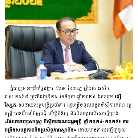
ភ្នំពេញ៖ នាព្រឹកថ្ងៃអង្គារ ៤រោច​ ខែជេស្ឋ ឆ្នាំរោង ឆស័ក
ព.ស.២៥៦៨ ត្រូវនឹងថ្ងៃទី២៥ ខែមិថុនា ឆ្នាំ២០២៤ ឯកឧត្តម
វង្សី
វិស្សុត
ឧបនាយករដ្ឋមន្ត្រីប្រចាំការ រដ្ឋមន្ត្រីទទួលបន្ទុកទីស្តីការគណៈរដ្ឋ
មន្ត្រី បានដឹកនាំកិច្ចប្រជុំ ដើម្បីពិនិត្យ និងពិភាក្សាលើសេចក្ដីព្រាង
«ផែនការយុទ្ធសាស្រ្ត ទីស្ដីការគណៈរដ្ឋមន្រ្តី ឆ្នាំ២០២៤
-២០២៨៖ ការ
ពង្រឹងសមត្ថភាពនិងប្រសិទ្ធភាពស្ថាប័ន»
ដោយមានការអញ្ជើញចូល