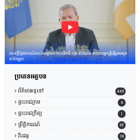
របស់​រាជរដ្ឋាភិបាល​នៃ​
ព្រះរាជាណាចក្រកម្ពុជា។
សេចក្តីថ្លែងការណ៍របស់សម្តេចមហាបវរធិបតី ហ៊ុន ម៉ាណែត នាយករដ្ឋមន្រ្តីផ្ញើជូនជនរួម
ជាតិកម្ពុជា
ប្រភេទអត្ថបទ
ព័ត៌មានទូទៅ
445
ព្រះរាជក្រម
4
ព្រះរាជក្រឹត្យ
1
ព្រឹត្តិការណ៍
65
វីដេអូ
38