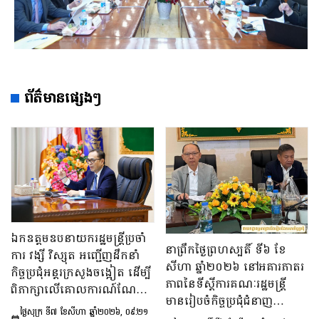
ព័ត៌មានផ្សេងៗ
ឯកឧត្តមឧបនាយករដ្ឋមន្រ្តីប្រចាំ
នាព្រឹកថ្ងៃព្រហស្បតិ៍ ទី៦ ខែ
ការ វង្សី វិស្សុត អញ្ជើញដឹកនាំ
សីហា ឆ្នាំ២០២៦ នៅអគារភាតរ
កិច្ចប្រជុំអន្តរក្រសួងចង្អៀត ដើម្បី
ភាពនៃទីស្តីការគណៈរដ្ឋមន្រ្តី
ពិភាក្សាលើគោលការណ៍​ណែនាំ
មានរៀបចំកិច្ចប្រជុំជំនាញ
ស្តីពីការរៀបចំប្រកាស ប្រកាស
ថ្ងៃសុក្រ ទី៧ ខែសីហា ឆ្នាំ២០២៦, ០៩:២១
បច្ចេកទេស ក្រោមអធិបតីភាព