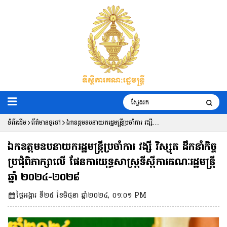
ទំព័រដើម
ព័ត៌មានទូទៅ
ឯកឧត្តមឧបនាយករដ្ឋមន្ត្រីប្រចាំការ វង្សី
វិស្សុត ដឹកនាំកិច្ចប្រជុំពិភាក្សាលើ ផែនការ
ឯកឧត្តមឧបនាយករដ្ឋមន្ត្រីប្រចាំការ វង្សី វិស្សុត ដឹកនាំកិច្ច
យុទ្ធសាស្ត្រទីស្តីការគណៈរដ្ឋមន្ត្រីឆ្នាំ
ប្រជុំពិភាក្សាលើ ផែនការយុទ្ធសាស្ត្រទីស្តីការគណៈរដ្ឋមន្ត្រី
ឆ្នាំ ២០២៤-២០២៨
២០២៤-២០២៨
ថ្ងៃអង្គារ ទី២៥ ខែមិថុនា ឆ្នាំ២០២៤, ០១:០១ PM