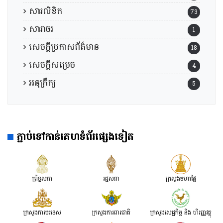
សារលិខិត
73
សារាចរ
1
សេចក្តីប្រកាសព័ត៌មាន
18
សេចក្តីសម្រេច
4
អនុក្រឹត្យ
5
ភ្ជាប់ទៅកាន់គេហទំព័រផ្សេងទៀត
ព្រឹទ្ធសភា
រដ្ឋសភា
ក្រសួងមហាផ្ទៃ
ក្រសួងការបរទេស
ក្រសួងការពារជាតិ
ក្រសួង​សេដ្ឋកិច្ច និង ហិរញ្ញវត្ថុ