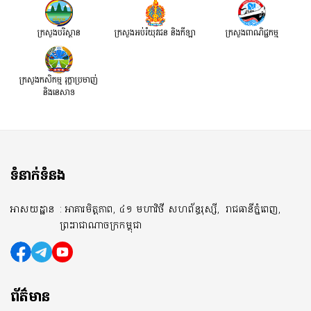
ក្រសួងបរិស្ថាន
ក្រសួងអប់រំយុវជន និងកីឡា
ក្រសួងពាណិជ្ជកម្ម
ក្រសួងកសិកម្ម រុក្ខាប្រមាញ់
និងនេសាទ
ទំនាក់ទំនង
អាសយដ្ឋាន
: អាគារមិត្តភាព, ៤១ មហាវិថី សហព័ន្ធរុស្សី,
រាជធានីភ្នំពេញ,
ព្រះរាជាណាចក្រកម្ពុជា
ព័ត៌មាន