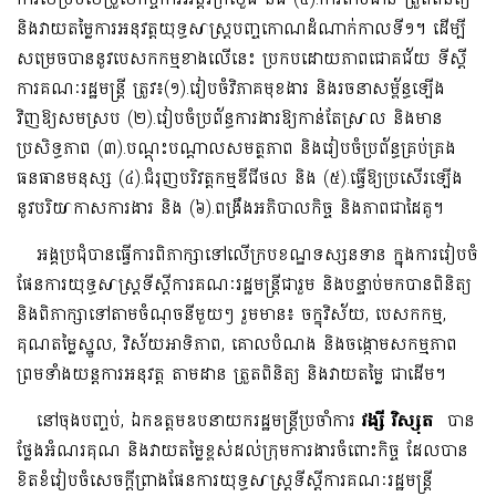
និងវាយតម្លៃការអនុវត្តយុទ្ធសាស្រ្តបញ្ចកោណដំណាក់កាលទី១។ ដើម្បី
សម្រេចបាននូវបេសកកម្មខាងលើនេះ ប្រកបដោយភាពជោគជ័យ ទីស្តី
ការគណៈរដ្ឋមន្រ្តី ត្រូវ៖(១).រៀបចំវិភាគមុខងារ និងរចនាសម្ព័ន្ធឡើង
វិញឱ្យសមស្រប (២).រៀបចំប្រព័ន្ធការងារឱ្យកាន់តែស្រាល និងមាន
ប្រសិទ្ធភាព (៣).បណ្តុះបណ្តាលសមត្ថភាព និងរៀបចំប្រព័ន្ធគ្រប់គ្រង
ធនធានមនុស្ស (៤).ជំរុញបរិវត្តកម្មឌីជីថល និង (៥).ធ្វើឱ្យប្រសើរឡើង
នូវបរិយាកាសការងារ និង (៦).ពង្រឹងអភិបាលកិច្ច និងភាពជាដៃគូ។
អង្គប្រជុំបានធ្វើការពិភាក្សាទៅលើក្របខណ្ឌទស្សនទាន ក្នុងការរៀបចំ
ផែនការយុទ្ធសាស្រ្តទីស្តីការគណៈរដ្ឋមន្រ្តីជារួម និងបន្ទាប់មកបានពិនិត្យ
និងពិភាក្សាទៅតាមចំណុចនីមួយៗ រួមមាន៖ ចក្ខុវិស័យ, បេសកកម្ម,
គុណតម្លៃស្នូល, វិស័យអាទិភាព, គោលបំណង និងចង្កោមសកម្មភាព
ព្រមទាំងយន្តការអនុវត្ត តាមដាន ត្រួតពិនិត្យ និងវាយតម្លៃ ជាដើម។
នៅចុងបញ្ចប់, ឯកឧត្តមឧបនាយករដ្ឋមន្ត្រីប្រចាំការ
វង្សី វិស្សុត
បាន
ថ្លែងអំណរគុណ និងវាយតម្លៃខ្ពស់ដល់ក្រុមការងារចំពោះកិច្ច ដែលបាន
ខិតខំរៀបចំសេចក្ដីព្រាងផែនការយុទ្ធសាស្ត្រទីស្តីការគណៈរដ្ឋមន្ត្រី