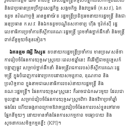
រួមពីឯកឧត្តម ឆែម គាតរិទ្ធី ទេសរដ្ឋមន្រ្តីទទួលបន្ទុកបេសកកម្មពិសេស
និងជាប្រធានក្រុមប្រឹក្សាសេដ្ឋកិច្ច សង្គមកិច្ច និងវប្បធម៌ (ក.ស.វ.), ឯក
ឧត្តម​ នរ៉ាណាឫទ្ធិ អានន្ទដាយ៉ាត រដ្ឋមន្រ្តីប្រតិភូអមនាយករដ្ឋមន្រ្តី និងជា
អនុប្រធាន ក.ស.វ. និងឯកឧត្តមបណ្ឌិតសភាចារ្យ ហ៊ីង ថូរ៉ាក់ស៊ី រដ្ឋ
លេខាធិការប្រចាំការទីស្ដីការគណៈរដ្ឋមន្រ្តី ព្រមទាំងថ្នាក់ដឹកនាំ និងមន្រ្តី
ពាក់ព័ន្ធមួយចំនួនទៀត។
ឯកឧត្តម
វង្សី វិស្សុត
ឧបនាយករដ្ឋមន្ត្រីប្រចាំការ មានប្រសាសន៍ថា
ការរៀបចំផែនការយុទ្ធសាស្រ្តរយៈពេល៥ឆ្នាំនេះ គឺដើម្បីជាមគ្គុទ្ទេសក៍
បង្ហាញផ្លូវ សម្រាប់ថ្នាក់ដឹកនាំ និងមន្រ្តីរាជការរបស់ទីស្តីការគណៈរដ្ឋ
មន្ត្រី ក្នុងបំពេញការងារប្រកបដោយសមត្ថភាព, គុណភាព និង
ប្រសិទ្ធភាព ក្នុងនាមជាសេនាធិការរបស់នាយករដ្ឋមន្រ្តី និង
គណៈរដ្ឋមន្រ្តី។ ផែនការយុទ្ធសាស្រ្តនេះ ក៏អាចជាឯកសារមួយ ដែលជា
មូលដ្ឋាន សម្រាប់រៀបចំផែនការយុទ្ធសាស្រ្តថវិកា និងថវិកាប្រចាំឆ្នាំ
ផងដែរ ហើយអង្គភាពក្រោមឱវាទត្រូវរៀបចំផែនការរបស់ខ្លួនទៅតាម
ផ្នែកនីមួយៗ ដោយមានទាំងផែនការសកម្មភាព មធ្យោបាយ និង
សូចនាករសមិទ្ធកម្មគន្លឹះ (KPI)។