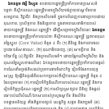
ឯកឧត្តម
វង្សី វិស្សុត
ឧបនាយករដ្ឋមន្ត្រីប្រចាំការមានប្រសាសន៍
បន្តថា ទីស្តីការគណៈរដ្ឋមន្រ្តីមាន​ចក្ខុវិស័យចង់ក្លាយជាស្ថាប័នមាន
សមត្ថភាព, វិជ្ជាជីវៈ និងក្រមសីលធម៌ ក្នុងការបំពេញការងារប្រកប​​ដោយ​
គុណភាព, ប្រសិទ្ធភាព និងនិរន្តរភាព ក្នុងនាមជាសេនាធិការរបស់
នាយករដ្ឋមន្រ្តី និងគណៈរដ្ឋមន្រ្តី។ ដើម្បីសម្រេចចក្ខុវិស័យនេះ
ឯកឧត្តម
ឧបនាយករដ្ឋមន្ត្រីប្រចាំការយល់ថា​ ទីស្តីការគណៈរដ្ឋមន្រ្តី ត្រូវមានគុណ
តម្លៃស្នូល (Core Value) ចំនួន ៤ គឺ៖ (១).នីតិរដ្ឋ និងការពារផល
ប្រយោជន៍សាធារណៈ, (២).គុណាធិបតេយ្យ, (៣).សាមគ្គីភាព និង
បរិយាប័ន្ន (៤).វិជ្ជាជីវៈ និងក្រមសីលធម៌។ ដោយផ្អែកលើចក្ខុវិស័យ និង
គុណតម្លៃស្នូលខាងលើនេះ ឯកឧត្តមឧបនាយករដ្ឋមន្រ្តីប្រចាំការបានផ្តល់
ការណែនាំតម្រង់ទិសដល់ក្រុមការងារចំពោះកិច្ច រៀបចំផែនការយុទ្ធ
សាស្រ្ត ឱ្យ​ធ្វើ​​គិតគូរអំពីបេសកកម្មរបស់ទីស្តីការគណៈរដ្ឋមន្រ្តី ចំនួន ៤
ដែលរួមមាន៖ (១).ការរៀបចំកិច្ចដំណើរការរបស់គណៈរដ្ឋមន្រ្តី និងការ
រៀបចំកិច្ចប្រជុំគណៈរដ្ឋមន្រ្តី (២).ការសិក្សាស្រាវជ្រាវ ពិនិត្យ និងផ្តល់
យោបល់លើសំណើ/ឯកសាររបស់ក្រសួងស្ថាប័ន និងលិខិត
បទដ្ឋានគតិយុត្ត ទាំងទិដ្ឋភាពច្បាប់ សេដ្ឋកិច្ច សង្គម និងវប្បធម៌ (៣).
ការសម្របសម្រួលកិច្ចការអន្តរក្រសួង និង (៤).ការតាមដាន ត្រួតពិនិត្យ