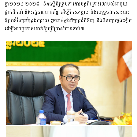
ឆ្នាំ២០២៤-២០២៨ និងស្នើឱ្យក្រុមការងារបន្តពិគ្រោះយោបល់ជាមួយ
ថ្នាក់ដឹកនាំ និងអង្គភាពពាក់ព័ន្ធ ដើម្បីកែសម្រួល​ និងសម្រួចឯកសារនេះ
ឱ្យកាន់តែគ្រប់ជ្រុងជ្រោយ រួចដាក់ឆ្លងកិច្ចប្រជុំពិនិត្យ និងពិភាក្សាម្តងទៀត
ដើម្បីអាចប្រកាសដាក់ឱ្យប្រើប្រាស់បានឆាប់៕