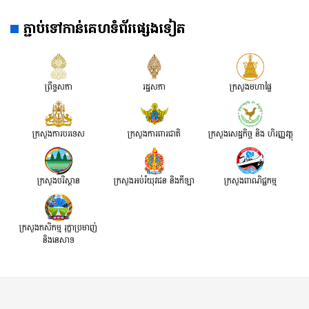
ភ្ជាប់ទៅកាន់គេហទំព័រផ្សេងទៀត
ព្រឹទ្ធសភា
រដ្ឋសភា
ក្រសួងមហាផ្ទៃ
ក្រសួងការបរទេស
ក្រសួងការពារជាតិ
ក្រសួង​សេដ្ឋកិច្ច និង ហិរញ្ញវត្ថុ
ក្រសួងបរិស្ថាន
ក្រសួងអប់រំយុវជន និងកីឡា
ក្រសួងពាណិជ្ជកម្ម
ក្រសួងកសិកម្ម រុក្ខាប្រមាញ់
និងនេសាទ