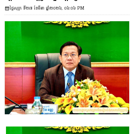
និងពិភាក្សាបន្តលើ «សេចក្តីព្រាងច្បាប់ស្តីពី
ថ្ងៃសុក្រ ទី២៧ ខែមីនា ឆ្នាំ២០២៦, ០៦:០៦ PM
ប្រៃសណីយ៍»។