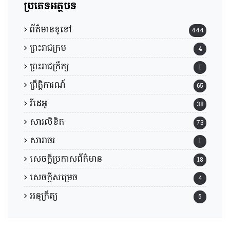
ប្រភេទអត្ថបទ
ព័ត៌មានទូទៅ
444
ព្រះរាជក្រម
4
ព្រះរាជក្រឹត្យ
1
ព្រឹត្តិការណ៍
65
វីដេអូ
38
សារលិខិត
73
សារាចរ
1
សេចក្តីប្រកាសព័ត៌មាន
18
សេចក្តីសម្រេច
4
អនុក្រឹត្យ
5