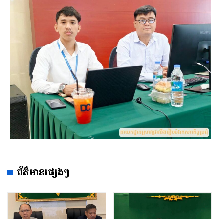
ព័ត៌មានផ្សេងៗ