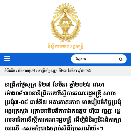
ទំព័រដើម
ព័ត៌មានទូទៅ
នាព្រឹកថ្ងៃសុក្រ ទី២៧ ខែមីនា​ ឆ្នាំ២០២៦
វេលាម៉ោង០៨:៣០នាទីព្រឹកនៅទីស្តីការ
នាព្រឹកថ្ងៃសុក្រ ទី២៧ ខែមីនា​ ឆ្នាំ២០២៦ វេលា
គណៈរដ្ឋមន្រ្តី សាលប្រជុំ៧-០៨ ជាន់ទី៧
ម៉ោង០៨:៣០នាទីព្រឹកនៅទីស្តីការគណៈរដ្ឋមន្រ្តី សាល
ប្រជុំ៧-០៨ ជាន់ទី៧ អគារភាតរភាព មានរៀបចំកិច្ចប្រជុំ
អគារភាតរភាព មានរៀបចំកិច្ចប្រជុំអន្តរក្រសួង
អន្តរក្រសួង ក្រោមអធិបតីភាពឯកឧត្តម ហ៊ុយ វណ្ណៈ រដ្ឋ
ក្រោមអធិបតីភាពឯកឧត្តម ហ៊ុយ វណ្ណៈ រដ្ឋ
លេខាធិការទីស្ដីការគណៈរដ្ឋមន្ត្រី ដើម្បីពិនិត្យនិងពិភាក្សា
លេខាធិការទីស្ដីការគណៈរដ្ឋមន្ត្រី ដើម្បីពិនិត្យ
បន្តលើ «សេចក្តីព្រាងច្បាប់ស្តីពីប្រៃសណីយ៍»។