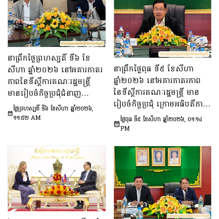
នាព្រឹកថ្ងៃព្រហស្បតិ៍ ទី៦ ខែ
នាព្រឹកថ្ងៃពុធ ទី៥ ខែសីហា
សីហា ឆ្នាំ២០២៦ នៅអគារភាតរ
ឆ្នាំ២០២៦ នៅអគារភាតរភាព
ភាពនៃទីស្តីការគណៈរដ្ឋមន្រ្តី
នៃទីស្តីការគណៈរដ្ឋមន្រ្តី មាន
មានរៀបចំកិច្ចប្រជុំជំនាញ
រៀបចំកិច្ចប្រជុំ ក្រោមអធិបតីភាព
បច្ចេកទេស ក្រោមអធិបតីភាព
ថ្ងៃព្រហស្បតិ៍ ទី៦ ខែសីហា ឆ្នាំ២០២៦,
ឯកឧត្តម ឆឺយ រឿន រដ្ឋលេខាធិ
ឯកឧត្តម សុក ផេង រដ្ឋលេខាធិ
១១:៥២ AM
ថ្ងៃពុធ ទី៥ ខែសីហា ឆ្នាំ២០២៦, ០១:១៤
ការ​ទីស្តីការគណៈរដ្ឋមន្ត្រី ដើម្បី
ការទីស្ដីការគណៈរដ្ឋមន្ត្រី អនុ
PM
ពិនិត្យនិងពិភាក្សា​លើ​សេចក្ដី
ប្រធាន និងជាប្រធាន​ក្រុម​ការងារ​
ព្រាង​គំរូ​របាយការណ៍​សង្ខេប​ស្ដីពី​
ទី៣នៃក្រុមប្រឹក្សាអ្នកច្បាប់ និង
វឌ្ឍនភាព​និងសមិទ្ធផល​សំខាន់ៗ​
ឯកឧត្តម ចែម ផល្លា អនុប្រធាន​
របស់​រាជរដ្ឋាភិបាល​នៃ​
និង​ជា​ប្រធាន​ក្រុមការងារទី៣នៃ
ព្រះរាជាណាចក្រកម្ពុជា។
ក្រុមប្រឹក្សាសេដ្ឋកិច្ច សង្គមកិច្ច
និង​វប្បធម៌ ដើម្បីពិនិត្យ​និង​
ពិភាក្សា​លើ «សេចក្តីព្រាង