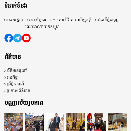
ទំនាក់ទំនង
អាសយដ្ឋាន
: អាគារមិត្តភាព, ៤១ មហាវិថី សហព័ន្ធរុស្សី,
រាជធានីភ្នំពេញ,
ព្រះរាជាណាចក្រកម្ពុជា
ព័ត៌មាន
ព័ត៌មានទូទៅ
រាជកិច្ច
ព្រឹត្តិការណ៍
ប្រកាសព័ត៌មាន
បណ្ណាល័យរូបភាព