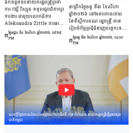
ឯកឧត្តមឧបនាយករដ្ឋមន្ត្រីប្រចាំ
ផែនការ​សកម្មភាពជាតិ​​ស្ដីពី​ការ
នាព្រឹកថ្ងៃចន្ទ ទី៣ ខែសីហា
ការ វង្សី វិស្សុត ទទួលជួបពិភាក្សា
បង្ការទប់ស្កាត់​អាពាហ៍ពិពាហ៍​
ឆ្នាំ២០២៦ នៅអគារភាតរភាព
ការងារ ជាមួយលោកជំទាវ
នៅវ័យក្មេង​និងការ​មាន​ផ្ទៃពោះ​
នៃទីស្តីការគណៈរដ្ឋមន្រ្តី មាន
Aleksandra Zittle ភារធារី
នៅ​វ័យជំទង់​នៅកម្ពុជា
រៀបចំកិច្ចប្រជុំជំនាញបច្ចេកទេស
ស្តីទីនៃស្ថានទូតសហរដ្ឋអាម៉េរិក
ឆ្នាំ២០២៦-២០៣០»។
ថ្ងៃអង្គារ ទី៤ ខែសីហា ឆ្នាំ២០២៦, ០៨:២៩
ក្រោមអធិបតីភាព ឯកឧត្តម លី
ប្រចាំកម្ពុជា
ថ្ងៃចន្ទ ទី៣ ខែសីហា ឆ្នាំ២០២៦, ០៤:០០
PM
ច័ន្ទតុលា រដ្ឋលេខាធិការទីស្តីការ
PM
គណៈរដ្ឋមន្ត្រី អនុប្រធាន និងជា
ប្រធានក្រុមទី២នៃក្រុមប្រឹក្សាអ្នក
ច្បាប់ និងឯកឧត្ដម នៅ ប៉ោនន័រ
អនុប្រធាននិងជាប្រធាន
ក្រុមទី១នៃក្រុមប្រឹក្សាសេដ្ឋកិច្ច
សង្គមកិច្ច និងវប្បធម៌ ដើម្បីពិនិត្យ
និងពិភាក្សាលើ​«សេចក្ដីព្រាង
អនុក្រឹត្យស្ដីពី​ការគ្រប់គ្រង
អាកាសយានគ្មាន
មនុស្សបើក(ដ្រូន)»។
សេចក្តីថ្លែងការណ៍របស់សម្តេចមហាបវរធិបតី ហ៊ុន ម៉ាណែត នាយករដ្ឋមន្រ្តីផ្ញើជូនជនរួម
ជាតិកម្ពុជា