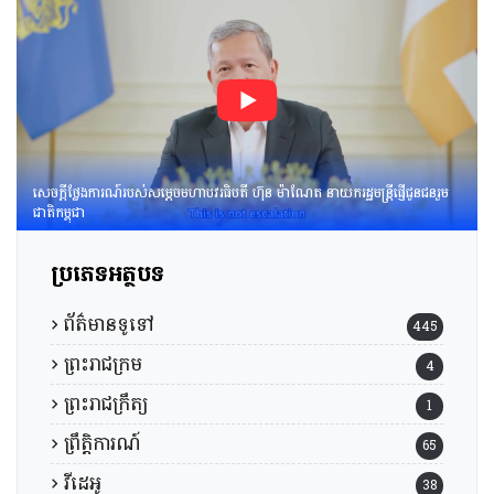
វឌ្ឍនភាព​និងសមិទ្ធផល​សំខាន់ៗ​
របស់​រាជរដ្ឋាភិបាល​នៃ​
ព្រះរាជាណាចក្រកម្ពុជា។
សេចក្តីថ្លែងការណ៍របស់សម្តេចមហាបវរធិបតី ហ៊ុន ម៉ាណែត នាយករដ្ឋមន្រ្តីផ្ញើជូនជនរួម
ជាតិកម្ពុជា
ប្រភេទអត្ថបទ
ព័ត៌មានទូទៅ
445
ព្រះរាជក្រម
4
ព្រះរាជក្រឹត្យ
1
ព្រឹត្តិការណ៍
65
វីដេអូ
38