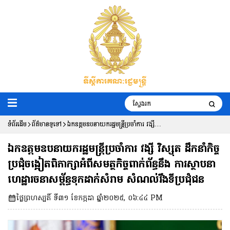
ទំព័រដើម
ព័ត៌មានទូទៅ
ឯកឧត្តមឧបនាយករដ្ឋមន្រ្តីប្រចាំការ វង្សី
វិស្សុត ដឹកនាំកិច្ចប្រជុំចង្អៀតពិភាក្សាអំពី
ឯកឧត្តមឧបនាយករដ្ឋមន្រ្តីប្រចាំការ វង្សី វិស្សុត ដឹកនាំកិច្ច
សមត្ថកិច្ចពាក់ព័ន្ធនឹង ការស្ថាបនាហេដ្ឋារចនា
ប្រជុំចង្អៀតពិភាក្សាអំពីសមត្ថកិច្ចពាក់ព័ន្ធនឹង ការស្ថាបនា
ហេដ្ឋារចនាសម្ព័ន្ធទុកដាក់សំរាម សំណល់រឹងទីប្រជុំជន
សម្ព័ន្ធទុកដាក់សំរាម សំណល់រឹងទីប្រជុំជន
ថ្ងៃព្រហស្បតិ៍ ទី៣១ ខែកក្កដា ឆ្នាំ២០២៥, ០៦:៤៤ PM