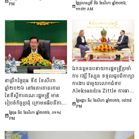
បច្ចេកទេស ក្រោមអធិបតីភាព
អន្តរក្រសួង និងប្រកាសរួម របស់
ថ្ងៃព្រហស្បតិ៍ ទី៦ ខែសីហា ឆ្នាំ២០២៦,
PM
ឯកឧត្តម សុក ផេង រដ្ឋលេខាធិ
១១:៥២ AM
ក្រសួង ស្ថាប័ន
ការទីស្ដីការគណៈរដ្ឋមន្ត្រី អនុ
ប្រធាន និងជាប្រធាន​ក្រុម​ការងារ​
ទី៣នៃក្រុមប្រឹក្សាអ្នកច្បាប់ និង
ឯកឧត្តម ចែម ផល្លា អនុប្រធាន​
និង​ជា​ប្រធាន​ក្រុមការងារទី៣នៃ
ក្រុមប្រឹក្សាសេដ្ឋកិច្ច សង្គមកិច្ច
និង​វប្បធម៌ ដើម្បីពិនិត្យ​និង​
ពិភាក្សា​លើ «សេចក្តីព្រាង
ឯកឧត្តមឧបនាយករដ្ឋមន្ត្រីប្រចាំ
ផែនការ​សកម្មភាពជាតិ​​ស្ដីពី​ការ
ការ វង្សី វិស្សុត ទទួលជួបពិភាក្សា
នាព្រឹកថ្ងៃពុធ ទី៥ ខែសីហា
បង្ការទប់ស្កាត់​អាពាហ៍ពិពាហ៍​
ការងារ ជាមួយលោកជំទាវ
ឆ្នាំ២០២៦ នៅអគារភាតរភាព
នៅវ័យក្មេង​និងការ​មាន​ផ្ទៃពោះ​
Aleksandra Zittle ភារធារី
នៃទីស្តីការគណៈរដ្ឋមន្រ្តី មាន
នៅ​វ័យជំទង់​នៅកម្ពុជា
ស្តីទីនៃស្ថានទូតសហរដ្ឋអាម៉េរិក
ថ្ងៃអង្គារ ទី៤ ខែសីហា ឆ្នាំ២០២៦, ០៨:២៩
រៀបចំកិច្ចប្រជុំ ក្រោមអធិបតីភាព
ឆ្នាំ២០២៦-២០៣០»។
ប្រចាំកម្ពុជា
PM
ឯកឧត្តម ឆឺយ រឿន រដ្ឋលេខាធិ
ថ្ងៃពុធ ទី៥ ខែសីហា ឆ្នាំ២០២៦, ០១:១៤
ការ​ទីស្តីការគណៈរដ្ឋមន្ត្រី ដើម្បី
PM
ពិនិត្យនិងពិភាក្សា​លើ​សេចក្ដី
ព្រាង​គំរូ​របាយការណ៍​សង្ខេប​ស្ដីពី​