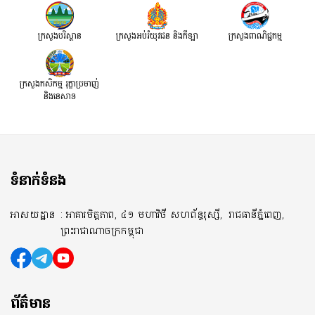
ក្រសួងបរិស្ថាន
ក្រសួងអប់រំយុវជន និងកីឡា
ក្រសួងពាណិជ្ជកម្ម
ក្រសួងកសិកម្ម រុក្ខាប្រមាញ់
និងនេសាទ
ទំនាក់ទំនង
អាសយដ្ឋាន
: អាគារមិត្តភាព, ៤១ មហាវិថី សហព័ន្ធរុស្សី,
រាជធានីភ្នំពេញ,
ព្រះរាជាណាចក្រកម្ពុជា
ព័ត៌មាន