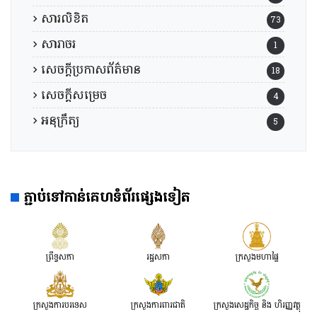
សារលិខិត
73
សារាចរ
1
សេចក្តីប្រកាសព័ត៌មាន
18
សេចក្តីសម្រេច
4
អនុក្រឹត្យ
5
ភ្ជាប់ទៅកាន់គេហទំព័រផ្សេងទៀត
ព្រឹទ្ធសភា
រដ្ឋសភា
ក្រសួងមហាផ្ទៃ
ក្រសួងការបរទេស
ក្រសួងការពារជាតិ
ក្រសួង​សេដ្ឋកិច្ច និង ហិរញ្ញវត្ថុ