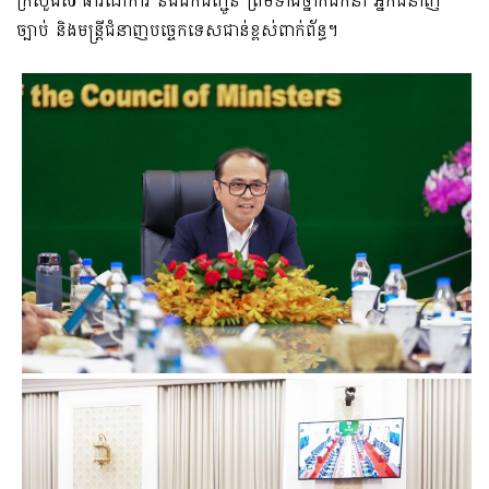
ក្រសួងសាធារណការ និងដឹកជញ្ជូន ព្រមទាំងថ្នាក់ដឹកនាំ អ្នកជំនាញ
ច្បាប់​ និងមន្រ្តីជំនាញបច្ចេកទេសជាន់ខ្ពស់ពាក់ព័ន្ធ។