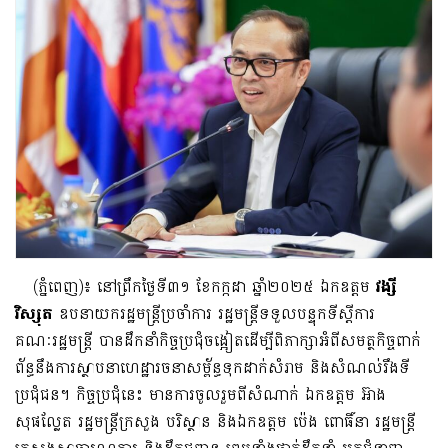
(ភ្នំពេញ)៖ នៅព្រឹកថ្ងៃទី៣១ ខែកក្កដា ឆ្នាំ២០២៥ ឯកឧត្តម
វង្សី
វិស្សុត
ឧបនាយករដ្ឋមន្រ្តីប្រចាំការ រដ្ឋមន្រ្តី​ទទួលបន្ទុកទីស្តីការ
គណៈរដ្ឋមន្រ្តី បានដឹកនាំកិច្ចប្រជុំចង្អៀតដើម្បីពិភាក្សាអំពីសមត្ថកិច្ចពាក់
ព័ន្ធនឹងការស្ថាបនាហេដ្ឋារចនាសម្ព័ន្ធទុកដាក់សំរាម និងសំណល់រឹងទី
ប្រជុំជន។ កិច្ចប្រជុំនេះ មានការចូលរួមពីសំណាក់​ ឯកឧត្តម អ៊ាង
សុផល្លែត រដ្ឋមន្ត្រី​ក្រសួង បរិស្ថាន និងឯកឧត្តម ប៉េង ពោធិ៍នា រដ្ឋមន្ត្រី