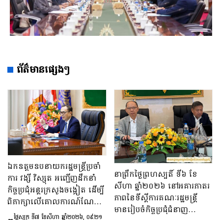
ព័ត៌មានផ្សេងៗ
ឯកឧត្តមឧបនាយករដ្ឋមន្រ្តីប្រចាំ
នាព្រឹកថ្ងៃព្រហស្បតិ៍ ទី៦ ខែ
ការ វង្សី វិស្សុត អញ្ជើញដឹកនាំ
សីហា ឆ្នាំ២០២៦ នៅអគារភាតរ
កិច្ចប្រជុំអន្តរក្រសួងចង្អៀត ដើម្បី
ភាពនៃទីស្តីការគណៈរដ្ឋមន្រ្តី
ពិភាក្សាលើគោលការណ៍​ណែនាំ
មានរៀបចំកិច្ចប្រជុំជំនាញ
ស្តីពីការរៀបចំប្រកាស ប្រកាស
ថ្ងៃសុក្រ ទី៧ ខែសីហា ឆ្នាំ២០២៦, ០៩:២១