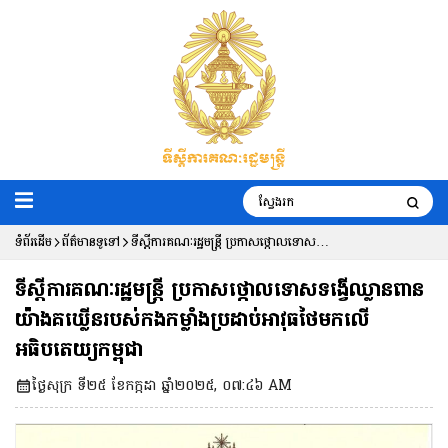
ទំព័រដើម
ព័ត៌មានទូទៅ
ទីស្តីការគណៈរដ្ឋមន្ត្រី ប្រកាសថ្កោលទោស
ទង្វើឈ្លានពានយ៉ាងគឃ្លើនរបស់កងកម្លាំង
ទីស្តីការគណៈរដ្ឋមន្ត្រី ប្រកាសថ្កោលទោសទង្វើឈ្លានពាន
ប្រដាប់អាវុធថៃមកលើអធិបតេយ្យកម្ពុជា
យ៉ាងគឃ្លើនរបស់កងកម្លាំងប្រដាប់អាវុធថៃមកលើ
អធិបតេយ្យកម្ពុជា
ថ្ងៃសុក្រ ទី២៥ ខែកក្កដា ឆ្នាំ២០២៥, ០៧:៤៦ AM