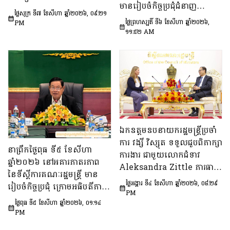
មានរៀបចំកិច្ចប្រជុំជំនាញ
ស្តីពីការរៀបចំប្រកាស ប្រកាស
ថ្ងៃសុក្រ ទី៧ ខែសីហា ឆ្នាំ២០២៦, ០៩:២១
បច្ចេកទេស ក្រោមអធិបតីភាព
អន្តរក្រសួង និងប្រកាសរួម របស់
ថ្ងៃព្រហស្បតិ៍ ទី៦ ខែសីហា ឆ្នាំ២០២៦,
PM
ឯកឧត្តម សុក ផេង រដ្ឋលេខាធិ
១១:៥២ AM
ក្រសួង ស្ថាប័ន
ការទីស្ដីការគណៈរដ្ឋមន្ត្រី អនុ
ប្រធាន និងជាប្រធាន​ក្រុម​ការងារ​
ទី៣នៃក្រុមប្រឹក្សាអ្នកច្បាប់ និង
ឯកឧត្តម ចែម ផល្លា អនុប្រធាន​
និង​ជា​ប្រធាន​ក្រុមការងារទី៣នៃ
ក្រុមប្រឹក្សាសេដ្ឋកិច្ច សង្គមកិច្ច
និង​វប្បធម៌ ដើម្បីពិនិត្យ​និង​
ពិភាក្សា​លើ «សេចក្តីព្រាង
ឯកឧត្តមឧបនាយករដ្ឋមន្ត្រីប្រចាំ
ផែនការ​សកម្មភាពជាតិ​​ស្ដីពី​ការ
ការ វង្សី វិស្សុត ទទួលជួបពិភាក្សា
នាព្រឹកថ្ងៃពុធ ទី៥ ខែសីហា
បង្ការទប់ស្កាត់​អាពាហ៍ពិពាហ៍​
ការងារ ជាមួយលោកជំទាវ
ឆ្នាំ២០២៦ នៅអគារភាតរភាព
នៅវ័យក្មេង​និងការ​មាន​ផ្ទៃពោះ​
Aleksandra Zittle ភារធារី
នៃទីស្តីការគណៈរដ្ឋមន្រ្តី មាន
នៅ​វ័យជំទង់​នៅកម្ពុជា
ស្តីទីនៃស្ថានទូតសហរដ្ឋអាម៉េរិក
ថ្ងៃអង្គារ ទី៤ ខែសីហា ឆ្នាំ២០២៦, ០៨:២៩
រៀបចំកិច្ចប្រជុំ ក្រោមអធិបតីភាព
ឆ្នាំ២០២៦-២០៣០»។
ប្រចាំកម្ពុជា
PM
ឯកឧត្តម ឆឺយ រឿន រដ្ឋលេខាធិ
ថ្ងៃពុធ ទី៥ ខែសីហា ឆ្នាំ២០២៦, ០១:១៤
ការ​ទីស្តីការគណៈរដ្ឋមន្ត្រី ដើម្បី
PM
ពិនិត្យនិងពិភាក្សា​លើ​សេចក្ដី