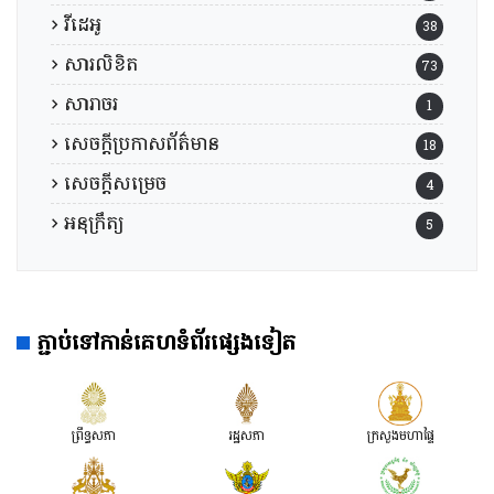
វីដេអូ
38
សារលិខិត
73
សារាចរ
1
សេចក្តីប្រកាសព័ត៌មាន
18
សេចក្តីសម្រេច
4
អនុក្រឹត្យ
5
ភ្ជាប់ទៅកាន់គេហទំព័រផ្សេងទៀត
ព្រឹទ្ធសភា
រដ្ឋសភា
ក្រសួងមហាផ្ទៃ