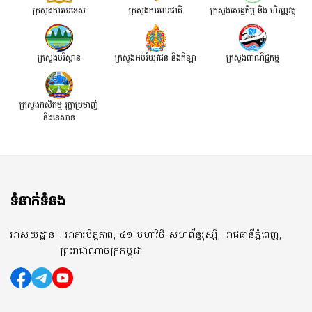
ក្រសួងការបរទេស
ក្រសួងការពារជាតិ
ក្រសួង​សេដ្ឋកិច្ច និង ហិរញ្ញវត្ថុ
ក្រសួងបរិស្ថាន
ក្រសួងអប់រំយុវជន និងកីឡា
ក្រសួងពាណិជ្ជកម្ម
ក្រសួងកសិកម្ម រុក្ខាប្រមាញ់
និងនេសាទ
ទំនាក់ទំនង
អាសយដ្ឋាន
: អាគារមិត្តភាព, ៤១ មហាវិថី សហព័ន្ធរុស្សី,
រាជធានីភ្នំពេញ,
ព្រះរាជាណាចក្រកម្ពុជា