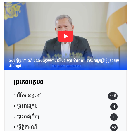
ព្រាង​គំរូ​របាយការណ៍​សង្ខេប​ស្ដីពី​
វឌ្ឍនភាព​និងសមិទ្ធផល​សំខាន់ៗ​
របស់​រាជរដ្ឋាភិបាល​នៃ​
ព្រះរាជាណាចក្រកម្ពុជា។
សេចក្តីថ្លែងការណ៍របស់សម្តេចមហាបវរធិបតី ហ៊ុន ម៉ាណែត នាយករដ្ឋមន្រ្តីផ្ញើជូនជនរួម
ជាតិកម្ពុជា
ប្រភេទអត្ថបទ
ព័ត៌មានទូទៅ
445
ព្រះរាជក្រម
4
ព្រះរាជក្រឹត្យ
1
ព្រឹត្តិការណ៍
65