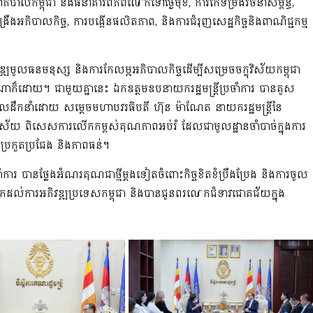
ឋាភិបាលកម្ពុជា និងធនាគារពិភពលោកទៅថ្ងៃមុខ, ការកែទម្រង់រចនាសម្ព័ន្ធ,
ឹងអភិបាលកិច្ច, ការបង្កើនផលិតភាព, និងការជំរុញសេដ្ឋកិច្ចនិងពាណិជ្ជកម្ម
វឌ្ឍមូលធនមនុស្ស និងការកែលម្អអភិបាលកិច្ចដើម្បីសម្រេចចក្ខុវិស័យកម្ពុជា
ណាក៏ដោយ។ ជាមួយគ្នានេះ ឯកឧត្តមឧបនាយករដ្ឋមន្ត្រីប្រចាំការ បានគូស
៧ ដែលដឹកនាំដោយ សម្តេចមហាបវរធិបតី ហ៊ុន ម៉ាណែត នាយករដ្ឋមន្ត្រីនៃ
្រប់វិស័យ ពិសេសការលើកកម្ពស់គុណភាពអប់រំ ដែលជាមូលដ្ឋានចាំបាច់ក្នុងការ
ពប្រកួតប្រជែង និងភាពធន់។
រចាំការ បានថ្លែងអំណរគុណជាថ្មីម្តងទៀតចំពោះកិច្ចខិតខំប្រឹងប្រែង និងការចូល
កដល់ការអភិវឌ្ឍប្រទេសកម្ពុជា និងបានជូនពរលោកជំទាវជោគជ័យក្នុង