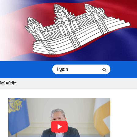
ប៉ាស៊ីហ្វិក