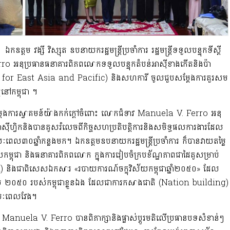
្តម វង្សី វិស្សុត ឧបនាយករដ្ឋមន្ត្រីប្រចាំការ រដ្ឋមន្ត្រីទទួលបន្ទុកទីស្តី
erro អនុប្រធានធនាគារពិភពលោកទទួលបន្ទុកតំបន់អាស៊ីខាងកើតនិងប៉ា
 for East Asia and Pacific) និងសហការី ចូលជួបសម្តែងការគួរសម
នៅកម្ពុជា ។
ានសម្តែងការស្វាគមន៍យ៉ាងកក់ក្តៅចំពោះ លោកជំទាវ Manuela V. Ferro អនុ
៊ីហ្វិកនិងបានគូសរំលេចពីកិច្ចសហប្រតិបត្តិការនិងសមិទ្ធផលការងារដែល
ពេល៣០ឆ្នាំកន្លងមក។ ឯកឧត្តមឧបនាយករដ្ឋមន្ត្រីប្រចាំការ ក៏បានវាយតម្លៃ
បាលកម្ពុជា និងធនាគារពិភពលោក ក្នុងការរៀបចំក្របខ័ណ្ឌភាពជាដៃគូសម្រាប់
 និងជាពិសេសឯកសារ «របាយការណ៍ចក្ខុវិស័យកម្ពុជាឆ្នាំ២០៥០» ដែល
ុវិស័យ ២០៥០ របស់កម្ពុជាខ្លួនឯង ដែលជាការកសាងជាតិ (Nation building)
់រយៈពេលវែង។
ំទាវ Manuela V. Ferro បានពិភាក្សានិងផ្លាស់ប្តូរមតិលើប្រធានបទសំខាន់ៗ