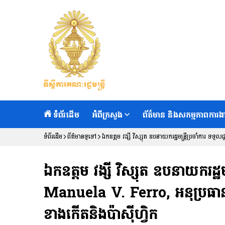
ទំព័រដើម
អំពីក្រសួង
ព័ត៌មាន និងសកម្មភាពការង
ទំព័រដើម
ព័ត៌មានទូទៅ
ឯកឧត្តម វង្សី វិស្សុត ឧបនាយករដ្ឋមន្ត្រីប្រចាំកា
ឯកឧត្តម វង្សី វិស្សុត ឧបនាយករដ្ឋ
Manuela V. Ferro, អនុប្រធាន
ខាងកើតនិងប៉ាស៊ីហ្វិក