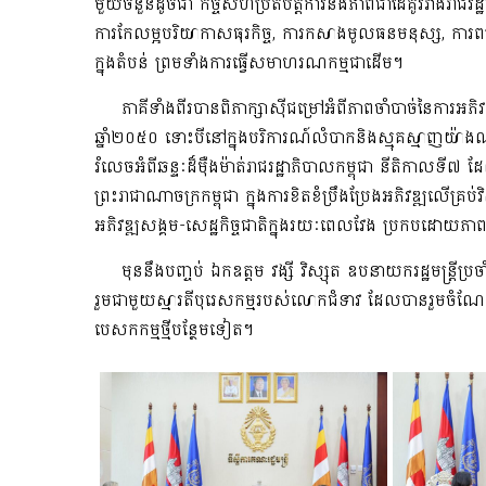
មួយចំនួនដូចជា កិច្ចសហប្រតិបត្តិការនិងភាពជាដៃគូរវាងរាជរដ្
ការកែលម្អបរិយាកាសធុរកិច្ច, ការកសាងមូលធនមនុស្ស, ការពង្រ
ក្នុងតំបន់ ព្រមទាំងការធ្វើសមាហរណកម្មជាដើម។
ភាគីទាំងពីរបានពិភាក្សាស៊ីជម្រៅអំពីភាពចាំបាច់នៃការអភិ
ឆ្នាំ២០៥០ ទោះបីនៅក្នុងបរិការណ៍លំបាកនិងស្មុគស្មាញយ៉ាង
រំលេចអំពីឆន្ទៈដ៏ម៉ឺងម៉ាត់រាជរដ្ឋាភិបាលកម្ពុជា នីតិកាលទី
ព្រះរាជាណាចក្រកម្ពុជា ក្នុងការខិតខំប្រឹងប្រែងអភិវឌ្ឍលើគ
អភិវឌ្ឍសង្គម-សេដ្ឋកិច្ចជាតិក្នុងរយៈពេលវែង ប្រកបដោយភា
មុននឹងបញ្ចប់ ឯកឧត្តម វង្សី វិស្សុត ឧបនាយករដ្ឋមន្ត្រីប្
រួមជាមួយស្មារតីបុរេសកម្មរបស់លោកជំទាវ ដែលបានរួមចំណែ
បេសកកម្មថ្មីបន្ថែមទៀត។