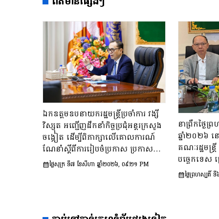
ព័ត៌មានផ្សេងៗ
ឯកឧត្តមឧបនាយករដ្ឋមន្រ្តីប្រចាំការ វង្សី
នាព្រឹកថ្ងៃព
វិស្សុត អញ្ជើញដឹកនាំកិច្ចប្រជុំអន្តរក្រសួង
ឆ្នាំ២០២៦ ន
ចង្អៀត ដើម្បីពិភាក្សាលើគោលការណ៍​
គណៈរដ្ឋមន្រ្ត
ណែនាំស្តីពីការរៀបចំប្រកាស ប្រកាស
បច្ចេកទេស ក
អន្តរក្រសួង និងប្រកាសរួម របស់ក្រសួង
ថ្ងៃសុក្រ ទី៧ ខែសីហា ឆ្នាំ២០២៦, ០៩:២១ PM
សុក ផេង រដ្ឋ
ស្ថាប័ន
ថ្ងៃព្រហស្បតិ
មន្ត្រី អនុប្រ
ទី៣នៃក្រុមប្រ
ចែម ផល្លា អនុប
ការងារទី៣នៃក្