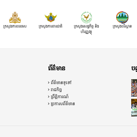
សមិទ្ធផល​សំខាន់ៗ​របស់​រាជរដ្ឋាភិបាល​នៃ​
៌ ដើម្បីពិនិត្យ​និង​ពិភាក្សា​
ព្រះរាជាណាចក្រកម្ពុជា។
្រាងផែនការ​សកម្មភាពជាតិ​​
ារទប់ស្កាត់​អាពាហ៍ពិពាហ៍​
ក្រសួងការបរទេស
ក្រសួងការពារជាតិ
ក្រសួង​សេដ្ឋកិច្ច និង
ក្រសួងបរិស្ថាន
ងការ​មាន​ផ្ទៃពោះ​នៅ​វ័យ
ហិរញ្ញវត្ថុ
ពុជា ឆ្នាំ២០២៦-២០៣០»។
ព័ត៌មាន
បណ
ព័ត៌មានទូទៅ
រាជកិច្ច
ព្រឹត្តិការណ៍
ប្រកាសព័ត៌មាន