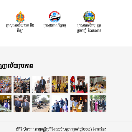
ក្រសួងអប់រំយុវជន និង
ក្រសួងពាណិជ្ជកម្ម
ក្រសួងកសិកម្ម រុក្ខា
កីឡា
ប្រមាញ់ និងនេសាទ
្ណាល័យរូបភាព
អំពីទីស្តីការគណៈរដ្ឋមន្ត្រី
ប្រតិទិនឈប់សម្រាកប្រចាំឆ្នាំ២០២៦
ទំនាក់ទំនង