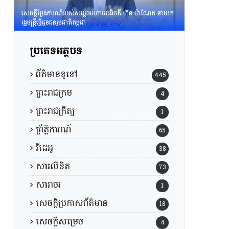
សេចក្តីថ្លែងការណ៍របស់សម្តេចមហាបវរធិបតី ហ៊ុន ម៉ាណែត នាយក
រដ្ឋមន្រ្តីផ្ញើជូនជនរួមជាតិកម្ពុជា
ប្រភេទអត្ថបទ
ព័ត៌មានទូទៅ
445
ព្រះរាជក្រម
4
ព្រះរាជក្រឹត្យ
1
ព្រឹត្តិការណ៍
65
វីដេអូ
38
សារលិខិត
73
សារាចរ
1
សេចក្តីប្រកាសព័ត៌មាន
18
សេចក្តីសម្រេច
4