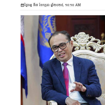
ថ្ងៃចន្ទ ទី៧ ខែកក្កដា ឆ្នាំ២០២៥, ១០:១០ AM