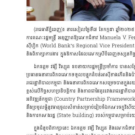
(រាជធានីភ្នំពេញ)៖ នារសៀលថ្ងៃទី៧ ខែកក្កដា ឆ្នាំ២០២៥ ឯកឧត
ការគណៈរដ្ឋមន្ត្រី អនុញ្ញាតឱ្យលោកជំទាវ Manuela V. F
ស៊ីហ្វិក (World Bank’s Regional Vice President
និងពិភាក្សាការងារ​ ក្នុងឱកាសដែលលោកស្រីបំពេញទស្សនកិច្ច​
ឯកឧត្តម វង្សី វិស្សុត ឧបនាយករដ្ឋមន្ត្រីប្រចាំការ ប
ប្រធានធនាគារពិភពលោកទទួលបន្ទុកតំបន់អាស៊ីខាងកើតនិងប៉ាស
រាជរដ្ឋាភិបាលកម្ពុជា និងធនាគារពិភពលោកសម្រេចបានក្នុងរយៈ
ខ្ពស់លើកិច្ចសហប្រតិបត្តិការ និងភាពជាដៃគូររវាងរាជរដ្ឋាភិ
អភិវឌ្ឍន៍កម្ពុជា (Country Partnership Framework)
នឹងប្រមូលផ្តុំនូវធាតុចូលសំខាន់សម្រាប់រៀបចំឯកសារចក្ខ
និងការកសាងរដ្ឋ (State building) របស់
កម្ពុជាសម្រាប
ក្នុងជំនួបពិភាក្សានេះ ឯកឧត្តម វង្សី វិស្សុត និងលោកជ