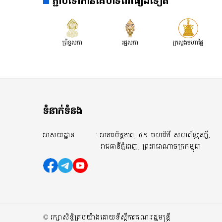
ភ្ជាប់ទៅកាន់គេហទំព័រផ្សេងទៀត
កិច្ច និង​វប្បធម
លើ «សេចក្តីព
ស្ដីពី​ការបង្ក
ព្រឹទ្ធសភា
រដ្ឋសភា
ក្រសួងមហាផ្ទៃ
នៅវ័យក្មេង​និ
ជំទង់​នៅកម្
ទំនាក់ទំនង
អាសយដ្ឋាន
: អាគារមិត្តភាព, ៤១ មហាវិថី សហព័ន្ធរុស្សី,
រាជធានីភ្នំពេញ, ព្រះរាជាណាចក្រកម្ពុជា
© រក្សាសិទ្ធិគ្រប់យ៉ាងដោយទីស្តីការគណៈរដ្ឋមន្ត្រី