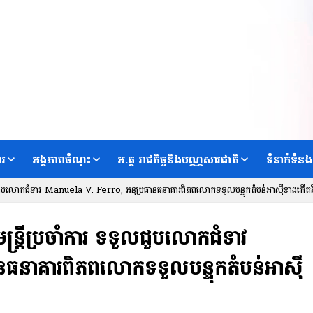
ារ
អង្គភាពចំណុះ
អ.គ្គ រាជកិច្ចនិងបណ្ណសារជាតិ
ទំនាក់ទំនង
រ ទទួលជួបលោកជំទាវ Manuela V. Ferro, អនុប្រធានធនាគារពិភពលោកទទួលបន្ទុកតំបន់អាស៊ីខាងកើតនិង
មន្ត្រីប្រចាំការ ទទួលជួបលោកជំទាវ
ធនាគារពិភពលោកទទួលបន្ទុកតំបន់អាស៊ី