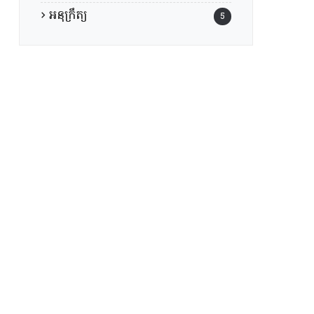
អនុក្រឹត្យ
5