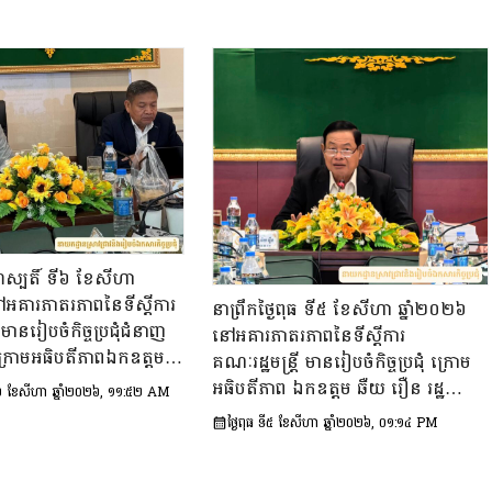
្រហស្បតិ៍ ទី៦ ខែសីហា
ៅអគារភាតរភាពនៃទីស្តីការ
នាព្រឹកថ្ងៃពុធ ទី៥ ខែសីហា ឆ្នាំ២០២៦
ី មានរៀបចំកិច្ចប្រជុំជំនាញ
នៅអគារភាតរភាពនៃទីស្តីការ
្រោមអធិបតីភាពឯកឧត្តម
គណៈរដ្ឋមន្រ្តី មានរៀបចំកិច្ចប្រជុំ ក្រោម
លេខាធិការទីស្ដីការគណៈរដ្ឋ
អធិបតីភាព ឯកឧត្តម ឆឺយ រឿន រដ្ឋ
៍ ទី៦ ខែសីហា ឆ្នាំ២០២៦, ១១:៥២ AM
ធាន និងជាប្រធាន​ក្រុម​ការងារ​
លេខាធិការ​ទីស្តីការគណៈរដ្ឋមន្ត្រី ដើម្បី
ថ្ងៃពុធ ទី៥ ខែសីហា ឆ្នាំ២០២៦, ០១:១៤ PM
ឹក្សាអ្នកច្បាប់ និងឯកឧត្តម
ពិនិត្យនិងពិភាក្សា​លើ​សេចក្ដីព្រាង​គំរូ​
្រធាន​និង​ជា​ប្រធាន​ក្រុម
របាយការណ៍​សង្ខេប​ស្ដីពី​វឌ្ឍនភាព​និង
រុមប្រឹក្សាសេដ្ឋកិច្ច សង្គម