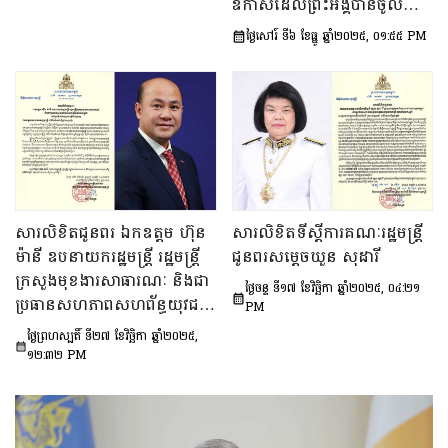
ឱកាសដែលព្រះអង្គបានចូលជា
គម្រប់៤៥ឆ្នាំ ឈានចូល៤៦ឆ្នាំ
សមាជិក នៃ
ថ្ងៃសៅរ៍ ទី៦ ខែធ្នូ ឆ្នាំ២០២៥, ០១:៥៥ PM
បណ្ឌិតសភាវិទ្យាសាស្ត្រ នៅ
ទីក្រុងប៉ារីស ប្រទេសបារាំង
សារលិខិតជូនពរ ឯកឧត្តម ហ៊ុន
សារលិខិតទីស្តីការគណៈរដ្ឋមន្រ្តី
ម៉ានី ឧបនាយករដ្ឋមន្ត្រី រដ្ឋមន្ត្រី
ជូនពរសម្តេចឃួន សុដារី
ក្រសួងមុខងារសាធារណៈ និងជា
ថ្ងៃចន្ទ ទី១៧ ខែវិច្ឆិកា ឆ្នាំ២០២៥, ០៤:២១
ប្រធានសហភាពសហព័ន្ធយុវជន
PM
កម្ពុជា នៅក្នុងឱកាសខួបចម្រើន
ថ្ងៃព្រហស្បតិ៍ ទី២៧ ខែវិច្ឆិកា ឆ្នាំ២០២៥,
ជន្មាយុ
១២:៣២ PM