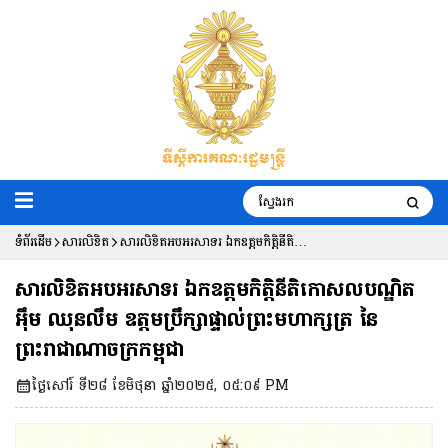
ទំព័រដើម
សារលិខិត
សារលិខិតអបអរសាទរ ឯកឧត្តមកិត្តិនីតិ
កោសលបណ្ឌិត អ៉ឹម ឈុនលឹម ឧត្តមប្រឹក្សា
សារលិខិតអបអរសាទរ ឯកឧត្តមកិត្តិនីតិកោសលបណ្ឌិត
ផ្ទាល់ព្រះមហាក្សត្រ នៃព្រះរាជាណាចក្រ
អ៉ឹម ឈុនលឹម ឧត្តមប្រឹក្សាផ្ទាល់ព្រះមហាក្សត្រ នៃ
ព្រះរាជាណាចក្រកម្ពុជា
កម្ពុជា
ថ្ងៃសៅរ៍ ទី២៨ ខែមិថុនា ឆ្នាំ២០២៥, ០៥:០៩ PM