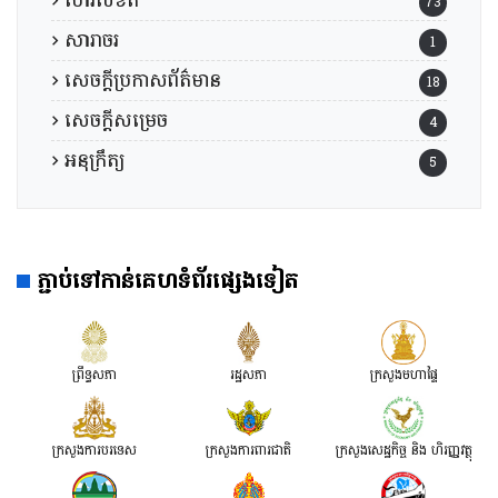
សារលិខិត
73
សារាចរ
1
សេចក្តីប្រកាសព័ត៌មាន
18
សេចក្តីសម្រេច
4
អនុក្រឹត្យ
5
ភ្ជាប់ទៅកាន់គេហទំព័រផ្សេងទៀត
ព្រឹទ្ធសភា
រដ្ឋសភា
ក្រសួងមហាផ្ទៃ
ក្រសួងការបរទេស
ក្រសួងការពារជាតិ
ក្រសួង​សេដ្ឋកិច្ច និង ហិរញ្ញវត្ថុ