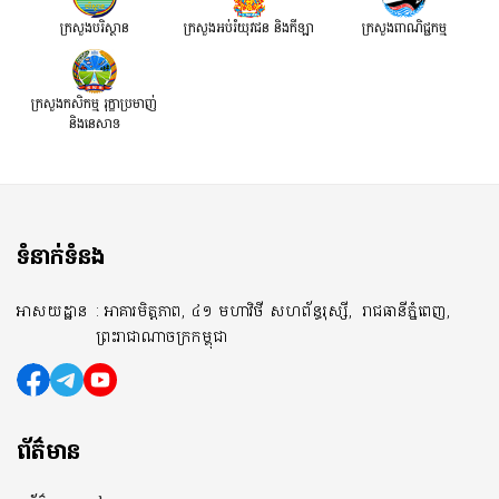
ក្រសួងបរិស្ថាន
ក្រសួងអប់រំយុវជន និងកីឡា
ក្រសួងពាណិជ្ជកម្ម
ក្រសួងកសិកម្ម រុក្ខាប្រមាញ់
និងនេសាទ
ទំនាក់ទំនង
អាសយដ្ឋាន
: អាគារមិត្តភាព, ៤១ មហាវិថី សហព័ន្ធរុស្សី,
រាជធានីភ្នំពេញ,
ព្រះរាជាណាចក្រកម្ពុជា
ព័ត៌មាន