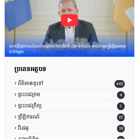
សេចក្តីថ្លែងការណ៍របស់សម្តេចមហាបវរធិបតី ហ៊ុន ម៉ាណែត នាយករដ្ឋមន្រ្តីផ្ញើជូនជនរួម
ជាតិកម្ពុជា
ប្រភេទអត្ថបទ
ព័ត៌មានទូទៅ
445
ព្រះរាជក្រម
4
ព្រះរាជក្រឹត្យ
1
ព្រឹត្តិការណ៍
65
វីដេអូ
38