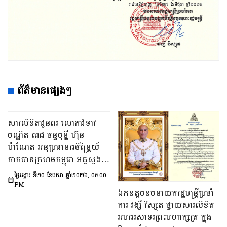
ព័ត៌មានផ្សេងៗ
សារលិខិតជូនពរ លោកជំទាវ
បណ្ឌិត ពេជ ចន្ទមុន្នី ហ៊ុន
ម៉ាណែត អនុប្រធានអចិន្ត្រៃយ៍
កាកបាទក្រហមកម្ពុជា អគ្គស្នង
ការសមាគមកាយឫទ្ធិនារីកម្ពុជា
ថ្ងៃអង្គារ ទី២០ ខែមករា ឆ្នាំ២០២៦, ០៥:០០
និងជា អនុប្រធានក្រុម
PM
ឯកឧត្ដមឧបនាយករដ្ឋមន្ត្រីប្រចាំ
ប្រឹក្សាភិបាលសមាគមគ្រូពេទ្យ
ការ វង្សី វិស្សុត ថ្វាយសារលិខិត
ស្ម័គ្រចិត្តយុវជនសម្តេចតេជោ
អបអរសាទរព្រះមហាក្សត្រ ក្នុង
នៅក្នុងឱកាសពិធីចម្រើនជន្មាយុ