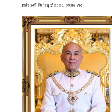
ថ្ងៃសៅរ៍ ទី៦ ខែធ្នូ ឆ្នាំ២០២៥, ០១:៥៥ PM