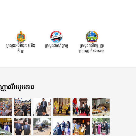
ក្រសួងអប់រំយុវជន និង
ក្រសួងពាណិជ្ជកម្ម
ក្រសួងកសិកម្ម រុក្ខា
កីឡា
ប្រមាញ់ និងនេសាទ
្ណាល័យរូបភាព