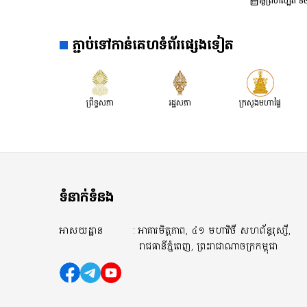
ថ្ងៃព្រហស្បតិ៍
ភ្ជាប់ទៅកាន់គេហទំព័រផ្សេងទៀត
ព្រឹទ្ធសភា
រដ្ឋសភា
ក្រសួងមហាផ្ទៃ
ទំនាក់ទំនង
អាសយដ្ឋាន
: អាគារមិត្តភាព, ៤១ មហាវិថី សហព័ន្ធរុស្សី,
រាជធានីភ្នំពេញ, ព្រះរាជាណាចក្រកម្ពុជា