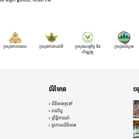
 ទី២៧ ខែវិច្ឆិកា ឆ្នាំ២០២៥, ១២:៣២ PM
ក្រសួងការបរទេស
ក្រសួងការពារជាតិ
ក្រសួង​សេដ្ឋកិច្ច និង
ក្រសួងបរិស្ថាន
ហិរញ្ញវត្ថុ
ព័ត៌មាន
បណ
ព័ត៌មានទូទៅ
រាជកិច្ច
ព្រឹត្តិការណ៍
ប្រកាសព័ត៌មាន