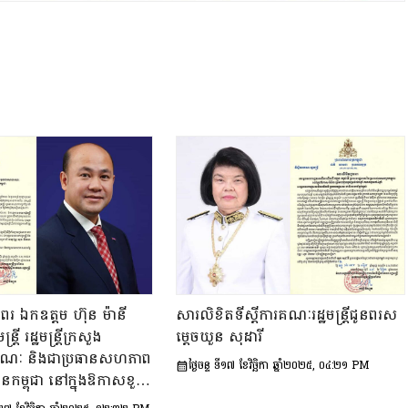
រ ឯកឧត្តម ហ៊ុន ម៉ានី
សារលិខិតទីស្តីការគណៈរដ្ឋមន្រ្តីជូនពរស
រី រដ្ឋមន្ត្រីក្រសួង
ម្តេចឃួន សុដារី
រណៈ និងជាប្រធានសហភាព
ថ្ងៃចន្ទ ទី១៧ ខែវិច្ឆិកា ឆ្នាំ២០២៥, ០៤:២១ PM
នកម្ពុជា នៅក្នុងឱកាសខួប