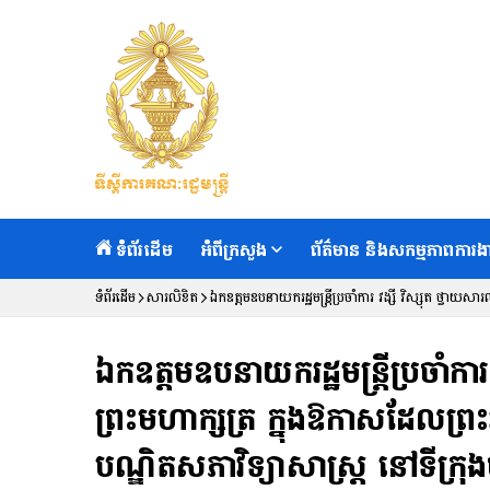
ទំព័រដើម
អំពីក្រសួង
ព័ត៌មាន និងសកម្មភាពការង
ទំព័រដើម
សារលិខិត
ឯកឧត្ដមឧបនាយករដ្ឋមន្ត្រីប្រចាំការ វង្សី វិស្សុត ថ្
ទីក្រុងប៉ារីស ប្រទេសបារាំង
ឯកឧត្ដមឧបនាយករដ្ឋមន្ត្រីប្រចាំកា
ព្រះមហាក្សត្រ ក្នុងឱកាសដែលព្
បណ្ឌិតសភាវិទ្យាសាស្ត្រ នៅទីក្រុង