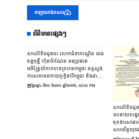
ទាញយកឯកសារ
ព័ត៌មានផ្សេងៗ
សារលិខិតជូនពរ លោកជំទាវបណ្ឌិត ពេជ
ចន្ទមុន្នី ហ៊ុនម៉ាណែត អនុប្រធាន
អចិន្ត្រៃយ៍កាកបាទក្រហមកម្ពុជា អគ្គស្នង
ការសមាគមកាយឫទ្ធិនារីកម្ពុជា និងជា
អនុប្រធានក្រុមប្រឹក្សាភិបាលសមាគមគ្រូ
ថ្ងៃអង្គារ ទី២០ ខែមករា ឆ្នាំ២០២៦, ០៥:០០ PM
ពេទ្យស្ម័គ្រចិត្តយុវជនសម្តេចតេជោ នៅ
ក្នុងឱកាសពិធីចម្រើនជន្មាយុគម្រប់៤៥ឆ្នាំ
ឈានចូល៤៦ឆ្នាំ
សារលិខិតជូនព
ឧបនាយករដ្ឋមន្ត្
មុខងារសាធា
សហព័ន្ធយុវជ
ចម្រើនជន្មាយុ