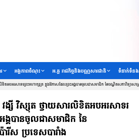
ារ
អង្គភាពចំណុះ
អ.គ្គ រាជកិច្ចនិងបណ្ណសារជាតិ
ទំនាក់ទំនង
វាយសារលិខិតអបអរសាទរព្រះមហាក្សត្រ ក្នុងឱកាសដែលព្រះអង្គបានចូលជាសមាជិក នៃបណ្ឌិតសភាវិទ្យាសាស្
រ វង្សី វិស្សុត ថ្វាយសារលិខិតអបអរសាទរ
រះអង្គបានចូលជាសមាជិក នៃ
ប៉ារីស ប្រទេសបារាំង