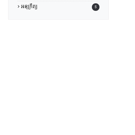
អនុក្រឹត្យ
5