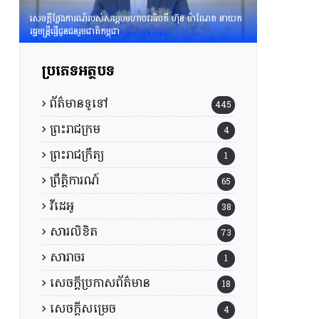
សេចក្តីថ្លែងការណ៍របស់សម្តេចមហាបវរធិបតី ហ៊ុន ម៉ាណែត នាយក
រដ្ឋមន្រ្តីផ្ញើជូនជនរួមជាតិកម្ពុជា
ប្រភេទអត្ថបទ
ព័ត៌មានទូទៅ
445
ព្រះរាជក្រម
4
ព្រះរាជក្រឹត្យ
1
ព្រឹត្តិការណ៍
65
វីដេអូ
38
សារលិខិត
73
សារាចរ
1
សេចក្តីប្រកាសព័ត៌មាន
18
សេចក្តីសម្រេច
4