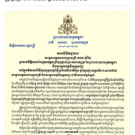
ព.ស.២៥៦៩