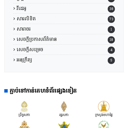
វីដេអូ
38
សារលិខិត
73
សារាចរ
1
សេចក្តីប្រកាសព័ត៌មាន
18
សេចក្តីសម្រេច
4
អនុក្រឹត្យ
5
ភ្ជាប់ទៅកាន់គេហទំព័រផ្សេងទៀត
ព្រឹទ្ធសភា
រដ្ឋសភា
ក្រសួងមហាផ្ទៃ