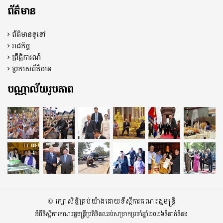
ព័ត៌មាន
ព័ត៌មានទូទៅ
រាជកិច្ច
ព្រឹត្តិការណ៍
ប្រកាសព័ត៌មាន
បណ្ណាល័យរូបភាព
© រក្សាសិទ្ធិគ្រប់យ៉ាងដោយទីស្តីការគណៈរដ្ឋមន្ត្រី
អំពីទីស្តីការគណៈរដ្ឋមន្ត្រី
ប្រតិទិនឈប់សម្រាកប្រចាំឆ្នាំ២០២៦
ទំនាក់ទំនង