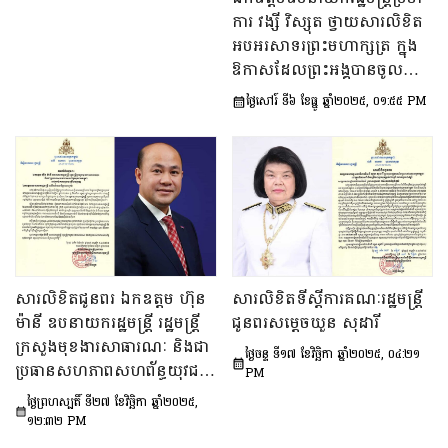
ប្រឹក្សាភិបាលសមាគមគ្រូពេទ្យ
ការ វង្សី វិស្សុត ថ្វាយសារលិខិត
ស្ម័គ្រចិត្តយុវជនសម្តេចតេជោ
អបអរសាទរព្រះមហាក្សត្រ ក្នុង
នៅក្នុងឱកាសពិធីចម្រើនជន្មាយុ
ឱកាសដែលព្រះអង្គបានចូលជា
គម្រប់៤៥ឆ្នាំ ឈានចូល៤៦ឆ្នាំ
សមាជិក នៃ
ថ្ងៃសៅរ៍ ទី៦ ខែធ្នូ ឆ្នាំ២០២៥, ០១:៥៥ PM
បណ្ឌិតសភាវិទ្យាសាស្ត្រ នៅ
ទីក្រុងប៉ារីស ប្រទេសបារាំង
សារលិខិតជូនពរ ឯកឧត្តម ហ៊ុន
សារលិខិតទីស្តីការគណៈរដ្ឋមន្រ្តី
ម៉ានី ឧបនាយករដ្ឋមន្ត្រី រដ្ឋមន្ត្រី
ជូនពរសម្តេចឃួន សុដារី
ក្រសួងមុខងារសាធារណៈ និងជា
ថ្ងៃចន្ទ ទី១៧ ខែវិច្ឆិកា ឆ្នាំ២០២៥, ០៤:២១
ប្រធានសហភាពសហព័ន្ធយុវជន
PM
កម្ពុជា នៅក្នុងឱកាសខួបចម្រើន
ថ្ងៃព្រហស្បតិ៍ ទី២៧ ខែវិច្ឆិកា ឆ្នាំ២០២៥,
ជន្មាយុ
១២:៣២ PM