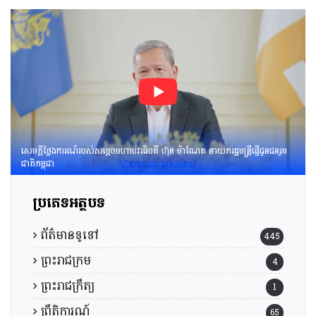
សេចក្តីថ្លែងការណ៍របស់សម្តេចមហាបវរធិបតី ហ៊ុន ម៉ាណែត នាយករដ្ឋមន្រ្តីផ្ញើជូនជនរួម
ជាតិកម្ពុជា
ប្រភេទអត្ថបទ
ព័ត៌មានទូទៅ
445
ព្រះរាជក្រម
4
ព្រះរាជក្រឹត្យ
1
ព្រឹត្តិការណ៍
65