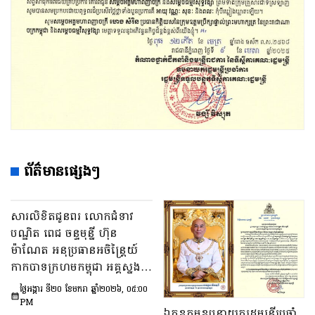
ព័ត៌មានផ្សេងៗ
សារលិខិតជូនពរ លោកជំទាវ
បណ្ឌិត ពេជ ចន្ទមុន្នី ហ៊ុន
ម៉ាណែត អនុប្រធានអចិន្ត្រៃយ៍
កាកបាទក្រហមកម្ពុជា អគ្គស្នង
ការសមាគមកាយឫទ្ធិនារីកម្ពុជា
ថ្ងៃអង្គារ ទី២០ ខែមករា ឆ្នាំ២០២៦, ០៥:០០
និងជា អនុប្រធានក្រុម
PM
ឯកឧត្ដមឧបនាយករដ្ឋមន្ត្រីប្រចាំ