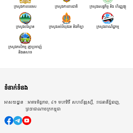
ក្រសួងការបរទេស
ក្រសួងការពារជាតិ
ក្រសួង​សេដ្ឋកិច្ច និង ហិរញ្ញវត្ថុ
ក្រសួងបរិស្ថាន
ក្រសួងអប់រំយុវជន និងកីឡា
ក្រសួងពាណិជ្ជកម្ម
ក្រសួងកសិកម្ម រុក្ខាប្រមាញ់
និងនេសាទ
ទំនាក់ទំនង
អាសយដ្ឋាន
: អាគារមិត្តភាព, ៤១ មហាវិថី សហព័ន្ធរុស្សី,
រាជធានីភ្នំពេញ,
ព្រះរាជាណាចក្រកម្ពុជា