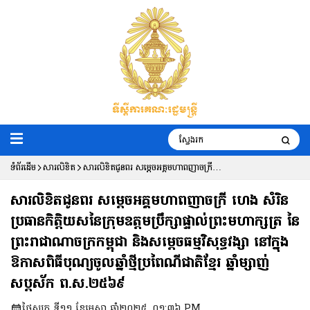
ទំព័រដើម
សារលិខិត
សារលិខិតជូនពរ សម្តេចអគ្គមហាពញាចក្រី
ហេង សំរិន ប្រធានកិត្តិយសនៃក្រុមឧត្តម
សារលិខិតជូនពរ សម្តេចអគ្គមហាពញាចក្រី ហេង សំរិន
ប្រឹក្សាផ្ទាល់ព្រះមហាក្សត្រ នៃ
ប្រធានកិត្តិយសនៃក្រុមឧត្តមប្រឹក្សាផ្ទាល់ព្រះមហាក្សត្រ នៃ
ព្រះរាជាណាចក្រកម្ពុជា និងសម្តេចធម្មវិសុទ្ធវង្សា នៅក្នុង
ព្រះរាជាណាចក្រកម្ពុជា និងសម្តេចធម្មវិសុទ្ធ
ឱកាសពិធីបុណ្យចូលឆ្នាំថ្មីប្រពៃណីជាតិខ្មែរ ឆ្នាំម្សាញ់
វង្សា នៅក្នុងឱកាសពិធីបុណ្យចូលឆ្នាំថ្មី
សប្តស័ក ព.ស.២៥៦៩
ប្រពៃណីជាតិខ្មែរ ឆ្នាំម្សាញ់ សប្តស័ក
ថ្ងៃសុក្រ ទី១១ ខែមេសា ឆ្នាំ២០២៥, ០១:៣៦ PM