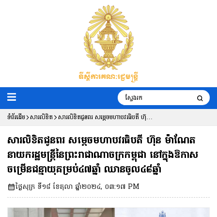
ទំព័រដើម
សារលិខិត
សារលិខិតជូនពរ សម្តេចមហាបវរធិបតី ហ៊ុន
ម៉ាណែត នាយករដ្ឋមន្ត្រីនៃព្រះរាជាណាចក្រ
សារលិខិតជូនពរ សម្តេចមហាបវរធិបតី ហ៊ុន ម៉ាណែត
កម្ពុជា នៅក្នុងឱកាសចម្រើនជន្មាយុ
នាយករដ្ឋមន្ត្រីនៃព្រះរាជាណាចក្រកម្ពុជា នៅក្នុងឱកាស
ចម្រើនជន្មាយុគម្រប់៤៧ឆ្នាំ ឈានចូល៤៨ឆ្នាំ
គម្រប់៤៧ឆ្នាំ ឈានចូល៤៨ឆ្នាំ
ថ្ងៃសុក្រ ទី១៨ ខែតុលា ឆ្នាំ២០២៤, ០៣:១៧ PM