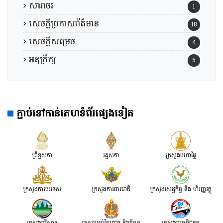
សារាចរ
1
សេចក្តីប្រកាសព័ត៌មាន
18
សេចក្តីសម្រេច
4
អនុក្រឹត្យ
5
ភ្ជាប់ទៅកាន់គេហទំព័រផ្សេងទៀត
ព្រឹទ្ធសភា
រដ្ឋសភា
ក្រសួងមហាផ្ទៃ
ក្រសួងការបរទេស
ក្រសួងការពារជាតិ
ក្រសួង​សេដ្ឋកិច្ច និង ហិរញ្ញវត្ថុ
ក្រសួងបរិស្ថាន
ក្រសួងអប់រំយុវជន និងកីឡា
ក្រសួងពាណិជ្ជកម្ម