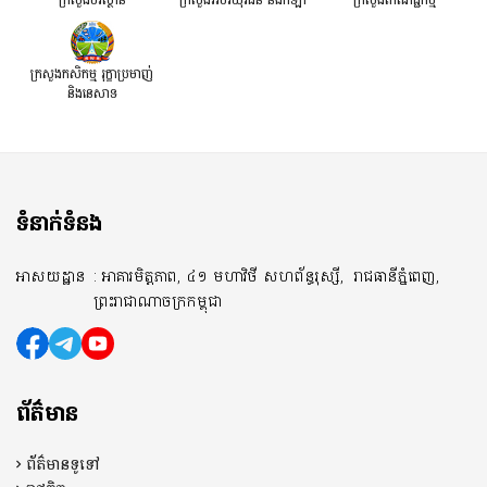
ក្រសួងកសិកម្ម រុក្ខាប្រមាញ់
និងនេសាទ
ទំនាក់ទំនង
អាសយដ្ឋាន
: អាគារមិត្តភាព, ៤១ មហាវិថី សហព័ន្ធរុស្សី,
រាជធានីភ្នំពេញ,
ព្រះរាជាណាចក្រកម្ពុជា
ព័ត៌មាន
ព័ត៌មានទូទៅ