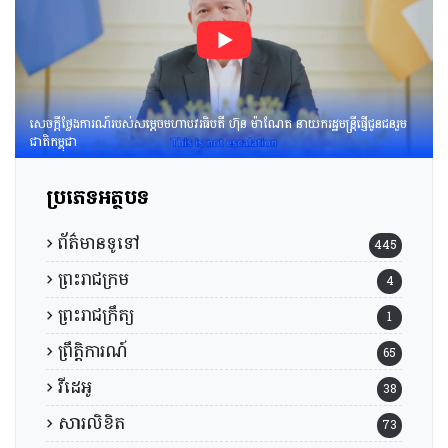
សេចក្តីថ្លែងការណ៍របស់សម្តេចមហាបវរធិបតី ហ៊ុន ម៉ាណែត នាយករដ្ឋមន្រ្តីផ្ញើជូនជនរួម
ជាតិកម្ពុជា
ប្រភេទអត្ថបទ
ព័ត៌មានទូទៅ
445
ព្រះរាជក្រម
4
ព្រះរាជក្រឹត្យ
1
ព្រឹត្តិការណ៍
65
វីដេអូ
38
សារលិខិត
73