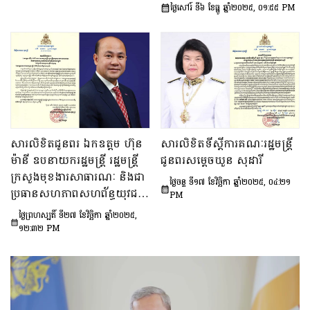
សមាជិក នៃ
ថ្ងៃសៅរ៍ ទី៦ ខែធ្នូ ឆ្នាំ២០២៥, ០១:៥៥ PM
បណ្ឌិតសភាវិទ្យាសាស្ត្រ នៅ
ទីក្រុងប៉ារីស ប្រទេសបារាំង
សារលិខិតជូនពរ ឯកឧត្តម ហ៊ុន
សារលិខិតទីស្តីការគណៈរដ្ឋមន្រ្តី
ម៉ានី ឧបនាយករដ្ឋមន្ត្រី រដ្ឋមន្ត្រី
ជូនពរសម្តេចឃួន សុដារី
ក្រសួងមុខងារសាធារណៈ និងជា
ថ្ងៃចន្ទ ទី១៧ ខែវិច្ឆិកា ឆ្នាំ២០២៥, ០៤:២១
ប្រធានសហភាពសហព័ន្ធយុវជន
PM
កម្ពុជា នៅក្នុងឱកាសខួបចម្រើន
ថ្ងៃព្រហស្បតិ៍ ទី២៧ ខែវិច្ឆិកា ឆ្នាំ២០២៥,
ជន្មាយុ
១២:៣២ PM