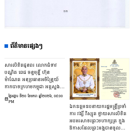
ព័ត៌មានផ្សេងៗ
សារលិខិតជូនពរ លោកជំទាវ
បណ្ឌិត ពេជ ចន្ទមុន្នី ហ៊ុន
ម៉ាណែត អនុប្រធានអចិន្ត្រៃយ៍
កាកបាទក្រហមកម្ពុជា អគ្គស្នង
ការសមាគមកាយឫទ្ធិនារីកម្ពុជា
ថ្ងៃអង្គារ ទី២០ ខែមករា ឆ្នាំ២០២៦, ០៥:០០
និងជា អនុប្រធានក្រុម
PM
ឯកឧត្ដមឧបនាយករដ្ឋមន្ត្រីប្រចាំ
ប្រឹក្សាភិបាលសមាគមគ្រូពេទ្យ
ការ វង្សី វិស្សុត ថ្វាយសារលិខិត
ស្ម័គ្រចិត្តយុវជនសម្តេចតេជោ
អបអរសាទរព្រះមហាក្សត្រ ក្នុង
នៅក្នុងឱកាសពិធីចម្រើនជន្មាយុ
ឱកាសដែលព្រះអង្គបានចូលជា
គម្រប់៤៥ឆ្នាំ ឈានចូល៤៦ឆ្នាំ