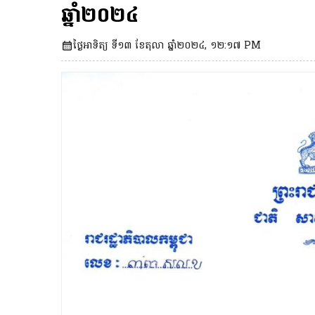
ឆ្នាំ២០២៤
ថ្ងៃអាទិត្យ ទី១៣ ខែតុលា ឆ្នាំ២០២៤, ១២:១៧ PM