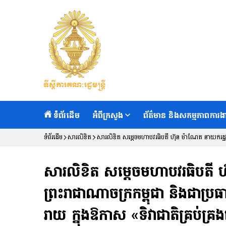
ទំព័រដើម
អំពីក្រសួង
ព័ត៌មាន និងសកម្មភាពការង
ទំព័រដើម
សារលិខិត
សារលិខិត សម្តេចមហាបវរធិបតី ហ៊ុន ម៉ាណែត នាយករដ្ឋមន្រ
គ្រងគ្រោះមហន្តរាយ» ថ្ងៃទី១៣ ខែតុលា ឆ្នាំ២០២៤
សារលិខិត សម្តេចមហាបវរធិបតី ហ៊
ព្រះរាជាណាចក្រកម្ពុជា និងជាប្រធ
រាយ ក្នុងឱកាស «ទិវាជាតិគ្រប់គ្