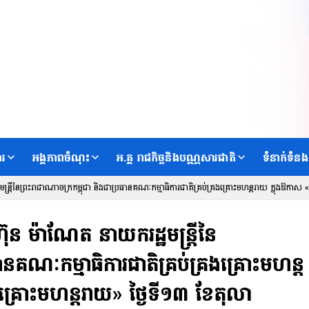
ារ
អង្គភាពចំណុះ
អ.គ្គ រាជកិច្ចនិងបណ្ណសារជាតិ
ទំនាក់ទំនង
្តីនៃព្រះរាជាណាចក្រកម្ពុជា និងជាប្រធានគណៈកម្មាធិការជាតិគ្រប់គ្រងគ្រោះមហន្តរាយ ក្នុងឱកាស «ទ
ុន ម៉ាណែត នាយករដ្ឋមន្រ្តីនៃ
ានគណៈកម្មាធិការជាតិគ្រប់គ្រងគ្រោះមហន្ត
រងគ្រោះមហន្តរាយ» ថ្ងៃទី១៣ ខែតុលា