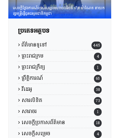
សេចក្តីថ្លែងការណ៍របស់សម្តេចមហាបវរធិបតី ហ៊ុន ម៉ាណែត នាយក
រដ្ឋមន្រ្តីផ្ញើជូនជនរួមជាតិកម្ពុជា
ប្រភេទអត្ថបទ
ព័ត៌មានទូទៅ
445
ព្រះរាជក្រម
4
ព្រះរាជក្រឹត្យ
1
ព្រឹត្តិការណ៍
65
វីដេអូ
38
សារលិខិត
73
សារាចរ
1
សេចក្តីប្រកាសព័ត៌មាន
18
សេចក្តីសម្រេច
4