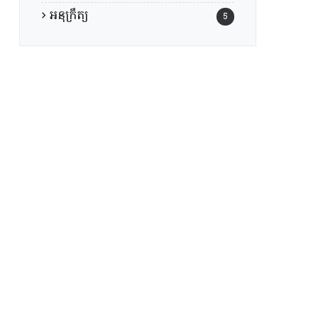
អនុក្រឹត្យ
5