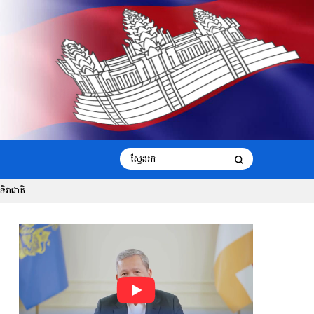
ិវាជាតិគ្រប់