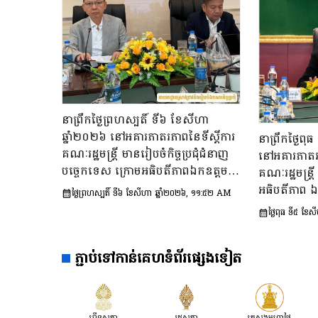
នាព្រឹកថ្ងៃព្រហស្បតិ៍ ទី៦ ខែសីហា
ឆ្នាំ២០២៦ នៅអគារភាតរភាពនៃទីស្តីការ
នាព្រឹកថ្ងៃព
គណៈរដ្ឋមន្រ្តី មានរៀបចំកិច្ចប្រជុំជំនាញ
នៅអគារភាតរភ
បច្ចេកទេស ក្រោមអធិបតីភាពឯកឧត្តម
គណៈរដ្ឋមន្រ្តី
សុក ផេង រដ្ឋលេខាធិការទីស្ដីការគណៈរដ្ឋ
អធិបតីភាព ឯ
ថ្ងៃព្រហស្បតិ៍ ទី៦ ខែសីហា ឆ្នាំ២០២៦, ១១:៥២ AM
មន្ត្រី អនុប្រធាន និងជាប្រធាន​ក្រុម​ការងារ​
លេខាធិការ​ទីស្
ថ្ងៃពុធ ទី៥ ខ
ទី៣នៃក្រុមប្រឹក្សាអ្នកច្បាប់ និងឯកឧត្តម
ពិនិត្យនិងពិភាក
ចែម ផល្លា អនុប្រធាន​និង​ជា​ប្រធាន​ក្រុម
របាយការណ៍​សង្
ការងារទី៣នៃក្រុមប្រឹក្សាសេដ្ឋកិច្ច សង្គម
ភ្ជាប់ទៅកាន់គេហទំព័រផ្សេងទៀត
សមិទ្ធផល​សំខា
កិច្ច និង​វប្បធម៌ ដើម្បីពិនិត្យ​និង​ពិភាក្សា​
ព្រះរាជាណាចក
លើ «សេចក្តីព្រាងផែនការ​សកម្មភាពជាតិ​​
ស្ដីពី​ការបង្ការទប់ស្កាត់​អាពាហ៍ពិពាហ៍​