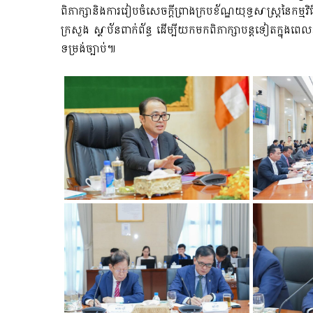
ពិភាក្សានិងការរៀបចំសេចក្តីព្រាងក្របខ័ណ្ឌយុទ្ធសាស្ត្រនៃក
ក្រសួង ស្ថាប័នពាក់ព័ន្ធ ដើម្បីយកមកពិភាក្សាបន្តទៀតក្នុងពេល
ទម្រង់ច្បាប់៕