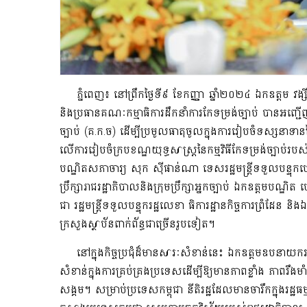
ភ្នំពេញ៖ នៅព្រឹកថ្ងៃទី៩ ខែកញ្ញា ឆ្នាំ២០២៤ ឯកឧត្តម វង្សី វិ
និងប្រធានគណៈកម្មាធិការដឹកនាំការកែទម្រង់ច្បាប់ បានអញ្ជើ
ច្បាប់ (គ.ក.ច) ដើម្បីប្រមូលធាតុចូលក្នុងការរៀបចំទស្សនាទា
លើការរៀបចំក្របខណ្ឌយុទ្ធសាស្ត្រនៃកម្មវិធីកែទម្រង់ច្បាប់រប
បណ្ឌិតសភាចារ្យ សុក ស៊ីផាន់ណា ទេសរដ្ឋមន្ត្រីទទួលបន្ទុ
ប្រឹក្សារាជរដ្ឋាភិបាលនិងក្រុមប្រឹក្សាអ្នកច្បាប់ ឯកឧត្តមបណ្ឌិត 
ជា រដ្ឋមន្រ្តីទទួលបន្ទុករដ្ឋលេខា ធិការដ្ឋានកិច្ចការព្រំ
ក្រសួងស្ថាប័នពាក់ព័ន្ធជាច្រើនរូបទៀត។
នៅក្នុងកិច្ចប្រជុំដ៏មានសារៈសំខាន់នេះ ឯកឧត្តមឧបនាយករដ្ឋ
សំខាន់ក្នុងការគ្រប់គ្រងប្រទេសដើម្បីឱ្យមានភាពខ្លាំង ភាពរឹង
សង្គម។ សម្រាប់ប្រទេសកម្ពុជា នីតិរដ្ឋដែលមានចារឹកក្នុងរដ្ឋធម