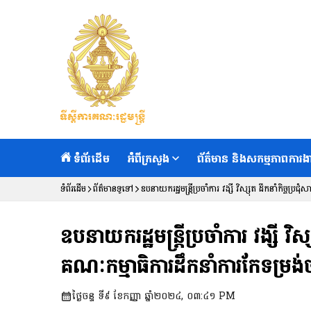
ទំព័រដើម
អំពីក្រសួង
ព័ត៌មាន និងសកម្មភាពការង
ទំព័រដើម
ព័ត៌មានទូទៅ
ឧបនាយករដ្ឋមន្ត្រីប្រចាំការ វង្សី វិស្សុត ដឹកនាំកិច្ចប្
ឧបនាយករដ្ឋមន្ត្រីប្រចាំការ វង្សី វ
គណៈកម្មាធិការដឹកនាំការកែទម្រង់ច្
ថ្ងៃចន្ទ ទី៩ ខែកញ្ញា ឆ្នាំ២០២៤, ០៣:៤១ PM