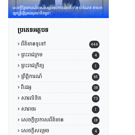
សេចក្តីថ្លែងការណ៍របស់សម្តេចមហាបវរធិបតី ហ៊ុន ម៉ាណែត នាយក
រដ្ឋមន្រ្តីផ្ញើជូនជនរួមជាតិកម្ពុជា
ប្រភេទអត្ថបទ
ព័ត៌មានទូទៅ
444
ព្រះរាជក្រម
4
ព្រះរាជក្រឹត្យ
1
ព្រឹត្តិការណ៍
65
វីដេអូ
38
សារលិខិត
73
សារាចរ
1
សេចក្តីប្រកាសព័ត៌មាន
18
សេចក្តីសម្រេច
4