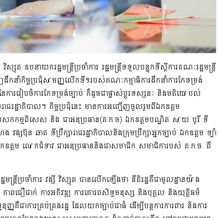
ស្សុត ឧបនាយករដ្ឋមន្ត្រីប្រចាំការ រដ្ឋមន្ត្រីទទួលបន្ទុកទីស្តីការគណៈរដ្ឋមន្ត្រី
ញដឹកនាំកិច្ចប្រជុំសាមញ្ញលើកទី១របស់គណៈកម្មាធិការដឹកនាំការកែទម្រង់
ននៃការរៀបចំការកែទម្រង់ច្បាប់ ក៏ដូចជាផ្លាស់ប្តូរទស្សនៈ និងមតិយោបល់
ស់រាជរដ្ឋាភិបាល។ កិច្ចប្រជុំនេះ មានការអញ្ជើញចូលរួមពីឯកឧត្តម
កបេសកកម្មពិសេស និង ជាអនុប្រធាន(គ.ក.ច) ឯកឧត្តមបណ្ឌិត សាយ បូរី ទី
ហេង វង្សប៊ុន ឆាត ទីប្រឹក្សារាជរដ្ឋាភិបាលនិងក្រុមប្រឹក្សាអ្នកច្បាប់ ឯកឧត្តម ឡាំ
ដែន និងឯកឧត្តម លោកជំទាវ ជាអនុប្រធាននិងជាសមាជិក សមាជិការបស់ គ.ក.ច. ពី
មន្ត្រីប្រចាំការ វង្សី វិស្សុត បានលើកឡើងថា នីតិរដ្ឋគឺជាមូលដ្ឋានយ៉ាង
មាំ ភាពជឿជាក់ ការអភិវឌ្ឍ ការគោរពសិទ្ធមនុស្ស និងបុគ្គល និងយុត្តិធម៌
្មនុញ្ញគឺជាការគ្រប់គ្រងរដ្ឋ ដែលយកច្បាប់ជាធំ ដើម្បីបន្តការការពារ និងការ