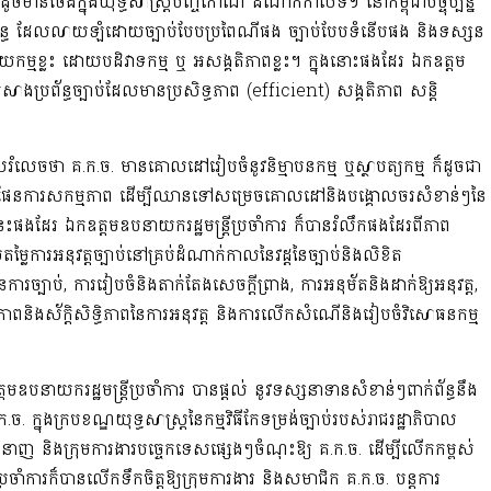
ូចមានចែងក្នុងយុទ្ធសាស្ត្របញ្ចកោណ ដំណាក់កាលទី១ នៅកម្ពុជាបច្ចុប្បន្ន
្រព័ន្ធ ដែលលាយឡំដោយច្បាប់បែបប្រពៃណីផង ច្បាប់បែបទំនើបផង និងទស្សន
ីយកម្មខ្លះ ដោយបដិវាទកម្ម ឬ អសង្គតិភាពខ្លះ។ ក្នុងនោះផងដែរ ឯកឧត្តម
ារកសាងប្រព័ន្ធច្បាប់ដែលមានប្រសិទ្ធភាព (efficient) សង្គតិភាព សន្តិ
នគូសរំលេចថា គ.ក.ច. មានគោលដៅរៀបចំនូវនិម្មាបនកម្ម ឬស្ថាបត្យកម្ម ក៏ដូចជា
្រមទាំងផែនការសកម្មភាព ដើម្បីឈានទៅសម្រេចគោលដៅនិងបង្គោលចរសំខាន់ៗនៃ
េះផងដែរ ឯកឧត្តមឧបនាយករដ្ឋមន្ត្រីប្រចាំការ ក៏បានរំលឹកផងដែរពីភាព
តម្លៃការអនុវត្តច្បាប់នៅគ្រប់ដំណាក់កាលនៃវដ្តនៃច្បាប់និងលិខិត
ានការច្បាប់, ការរៀបចំនិងតាក់តែងសេចក្តីព្រាង, ការអនុម័តនិងដាក់ឱ្យអនុវត្ត,
ិទ្ធភាពនិងស័ក្តិសិទ្ធិភាពនៃការអនុវត្ត និងការលើកសំណើនិងរៀបចំវិសោធនកម្ម
មឧបនាយករដ្ឋមន្ត្រីប្រចាំការ បានផ្តល់ នូវទស្សនាទានសំខាន់ៗពាក់ព័ន្ធនឹង
ច. ក្នុងក្របខណ្ឌយុទ្ធសាស្ត្រនៃកម្មវិធីកែទម្រង់ច្បាប់របស់រាជរដ្ឋាភិបាល
នាញ និងក្រុមការងារបច្ចេកទេសផ្សេងៗចំណុះឱ្យ គ.ក.ច. ដើម្បីលើកកម្ពស់
ប្រចាំការក៏បានលើកទឹកចិត្តឱ្យក្រុមការងារ និងសមាជិក គ.ក.ច. បន្តការ