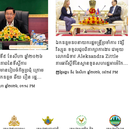
ឯកឧត្តមឧបនាយករដ្ឋមន្ត្រីប្រចាំការ វង្សី
វិស្សុត ទទួលជួបពិភាក្សាការងារ ជាមួយ
លោកជំទាវ Aleksandra Zittle
ុធ ទី៥ ខែសីហា ឆ្នាំ២០២៦
ភារធារីស្តីទីនៃស្ថានទូតសហរដ្ឋអាម៉េរិក
ាពនៃទីស្តីការ
ប្រចាំកម្ពុជា
 មានរៀបចំកិច្ចប្រជុំ ក្រោម
ថ្ងៃអង្គារ ទី៤ ខែសីហា ឆ្នាំ២០២៦, ០៨:២៩ PM
កឧត្តម ឆឺយ រឿន រដ្ឋ
តីការគណៈរដ្ឋមន្ត្រី ដើម្បី
ែសីហា ឆ្នាំ២០២៦, ០១:១៤ PM
្សា​លើ​សេចក្ដីព្រាង​គំរូ​
ខេប​ស្ដីពី​វឌ្ឍនភាព​និង
ន់ៗ​របស់​រាជរដ្ឋាភិបាល​នៃ​
្រកម្ពុជា។