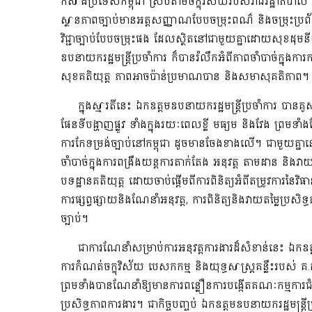
កសាងប្រទេសកម្ពុជា ស្របតាមចក្ខុវិស័យរបស់រាជរដ្ឋាភិបាល ដ
ស្ថានភាពច្បាប់មានអត្តសញ្ញាណបែបចម្រុះពណ៌ និងចម្រុះប
វិជ្ជាច្បាប់បែបចម្រុះផង ដែលស្ថិតនៅជាមួយគ្នាដោយសុខដុមន
ឧបនាយករដ្ឋមន្ត្រីប្រចាំការ ក៏បានរំលឹកអំពីភាពចាំបាច់ក្នុងក
សុខគតិយុត្ត ភាពអាចប៉ាន់ប្រមាណបាន និងសមាសុគតិភាព។
ក្នុងស្មារតីនេះ ឯកឧត្តមឧបនាយករដ្ឋមន្ត្រីប្រចាំការ បា
ផែនទីបង្ហាញផ្លូវ ទាំងក្នុងរយៈពេលខ្លី មធ្យម និងវែង ព
ការកែទម្រង់ច្បាប់នៅកម្ពុជា ដូចមានចែងខាងលើ។ ជាមួយគ្នាន
ចាំបាច់ក្នុងការពង្រឹងយន្តការតាក់តែង អនុវត្ត តាមដាន និងវាយ
បទដ្ឋានគតិយុត្ត ដោយចាប់ផ្តើមពីការពិនិត្យអំពីតម្រូវការនៃវិធ
ការផ្សព្វផ្សាយនិងណែនាំអនុវត្ត, ការពិនិត្យនិងវាយតម្លៃប្រស
ច្បាប់។
ជាការណែនាំសម្រាប់ការអនុវត្តការងារដ៏សំខាន់នេះ ឯកឧត្ត
ការកំណត់ចក្ខុវិស័យ បេសកកម្ម និងយុទ្ធសាស្ត្រគន្លឹះរបស់ គ.ក.
ព្រមទាំងបានណែនាំឱ្យមានការពន្លឿនការបង្កើតគណៈកម្មការជំ
ប្រសិទ្ធភាពការងារ។ ជាកិច្ចបញ្ចប់ ឯកឧត្តមឧបនាយករដ្ឋមន្ត្រី