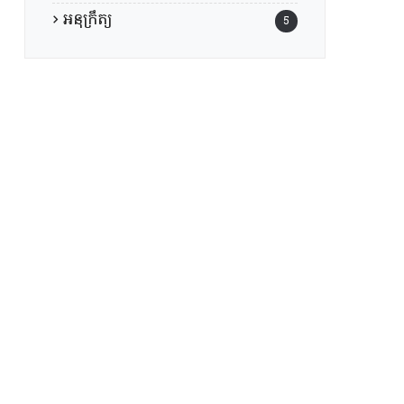
អនុក្រឹត្យ
5