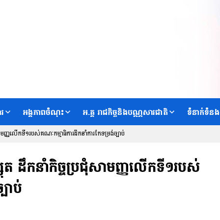
ារ
អង្គភាពចំណុះ
អ.គ្គ រាជកិច្ចនិងបណ្ណសារជាតិ
ទំនាក់ទំនង
រជុំសាមញ្ញលើកទី១របស់គណៈកម្មាធិការដឹកនាំការកែទម្រង់ច្បាប់
ិស្សុត ដឹកនាំកិច្ចប្រជុំសាមញ្ញលើកទី១របស់
បាប់