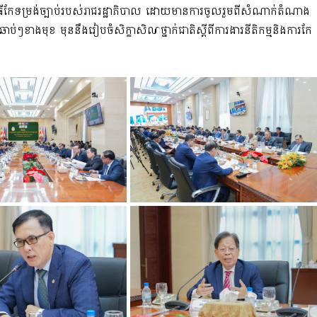
ម្មវិធីកែទម្រង់ច្បាប់របស់រាជរដ្ឋាភិបាល ដោយមានការចូលរួមពីសំណាក់តំណាង
ឆាប់ៗខាងមុខ មុននឹងរៀបចំសិក្ខាសិលាថ្នាក់ជាតិស្តីពីការងារនីតិកម្មនិងការកែ