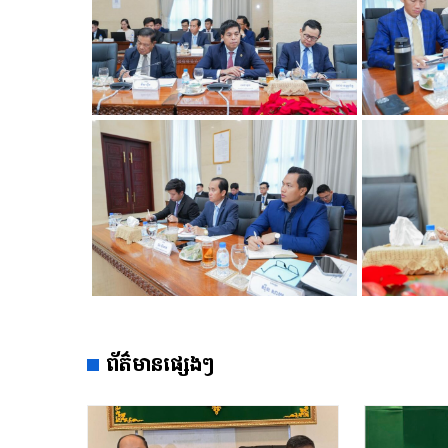
ព័ត៌មានផ្សេងៗ