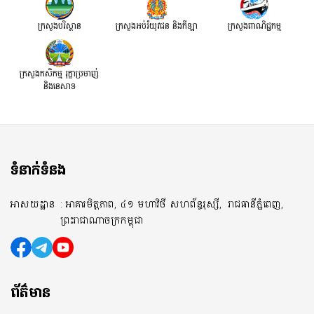
ក្រសួងបរិស្ថាន
ក្រសួងអប់រំយុវជន និងកីឡា
ក្រសួងពាណិជ្ជកម្ម
ក្រសួងកសិកម្ម រុក្ខាប្រមាញ់
និងនេសាទ
ទំនាក់ទំនង
អាសយដ្ឋាន
: អាគារមិត្តភាព, ៤១ មហាវិថី សហព័ន្ធរុស្សី,
រាជធានីភ្នំពេញ,
ព្រះរាជាណាចក្រកម្ពុជា
ព័ត៌មាន