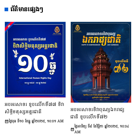
ព័ត៌មានផ្សេងៗ
អបអរសាទរ ខួបលើកទី៧៧ ទិវា
អបអរសាទរទិវាបុណ្យឯករាជ្យ
សិទ្ធិមនុស្សអន្តរជាតិ
ជាតិ ខួបលើកទី៧២
ថ្ងៃពុធ ទី១០ ខែធ្នូ ឆ្នាំ២០២៥, ១០:០១ AM
ថ្ងៃអាទិត្យ ទី៩ ខែវិច្ឆិកា ឆ្នាំ២០២៥, ១០:០៤
AM