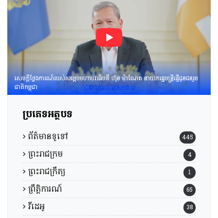
សេចក្តីថ្លែងការណ៍របស់សម្តេចមហាបវរធិបតី ហ៊ុន ម៉ាណែត នាយករដ្ឋមន្រ្តីផ្ញើជូនជនរួម
ជាតិកម្ពុជា
ប្រភេទអត្ថបទ
ព័ត៌មានទូទៅ
445
ព្រះរាជក្រម
4
ព្រះរាជក្រឹត្យ
1
ព្រឹត្តិការណ៍
65
វីដេអូ
38