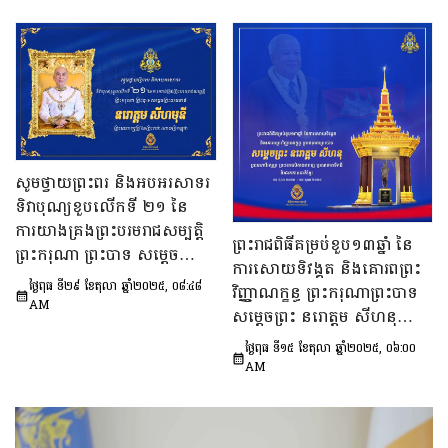
សូមថ្វាយព្រះពរ និងអបអរសាទរ
ទិវាបុណ្យខួបលើកទី ២១ នៃ
ការយាងគ្រងព្រះបរមរាជសម្បត្តិ
ព្រះរាជពិធីគម្រប់ខួប១៣ឆ្នាំ នៃ
ព្រះករុណា ព្រះបាទ សម្តេចព្រះប
ការសោយទិវង្គត និងគោរពព្រះ
រមនាថ នរោត្តម សីហមុនី
ថ្ងៃពុធ ទី២៩ ខែតុលា ឆ្នាំ២០២៥, ០៨:៤៨
វិញ្ញាណក្ខន្ធ ព្រះករុណាព្រះបាទ
ព្រះមហាក្សត្រ នៃ
AM
សម្តេចព្រះ នរោត្តម សីហនុ
ព្រះរាជាណាចក្រកម្ពុជា
ព្រះមហាវីរក្សត្រ ព្រះវររាជបិតា
ថ្ងៃពុធ ទី១៥ ខែតុលា ឆ្នាំ២០២៥, ០៦:០០
ឯករាជ្យ បូរណភាពទឹកដី និង
AM
ឯកភាពជាតិខ្មែរ