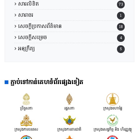
សារលិខិត
73
សារាចរ
1
សេចក្តីប្រកាសព័ត៌មាន
18
សេចក្តីសម្រេច
4
អនុក្រឹត្យ
5
ភ្ជាប់ទៅកាន់គេហទំព័រផ្សេងទៀត
ព្រឹទ្ធសភា
រដ្ឋសភា
ក្រសួងមហាផ្ទៃ
ក្រសួងការបរទេស
ក្រសួងការពារជាតិ
ក្រសួង​សេដ្ឋកិច្ច និង ហិរញ្ញវត្ថុ