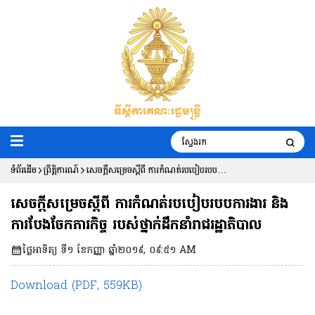
ទំព័រដើម
ព្រឹត្តិការណ៍
សេចក្តីសម្រេច​ស្តីពី ការកំណត់​របបៀប​របប​
ការងារ និងការបែង​ចែកភារកិច្ច របស់ថ្នាក់​
សេចក្តីសម្រេច​ស្តីពី ការកំណត់​របបៀប​របប​ការងារ និង
ដឹកនាំ​រាជរដ្ឋា​ភិបាល
ការបែង​ចែកភារកិច្ច របស់ថ្នាក់​ដឹកនាំ​រាជរដ្ឋា​ភិបាល
ថ្ងៃអាទិត្យ ទី១ ខែកញ្ញា ឆ្នាំ២០១៩, ០៩:៥១ AM
Download (PDF, 559KB)