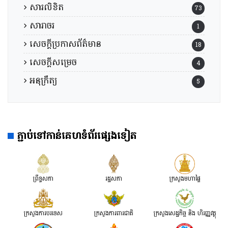
សារលិខិត
73
សារាចរ
1
សេចក្តីប្រកាសព័ត៌មាន
18
សេចក្តីសម្រេច
4
អនុក្រឹត្យ
5
ភ្ជាប់ទៅកាន់គេហទំព័រផ្សេងទៀត
ព្រឹទ្ធសភា
រដ្ឋសភា
ក្រសួងមហាផ្ទៃ
ក្រសួងការបរទេស
ក្រសួងការពារជាតិ
ក្រសួង​សេដ្ឋកិច្ច និង ហិរញ្ញវត្ថុ