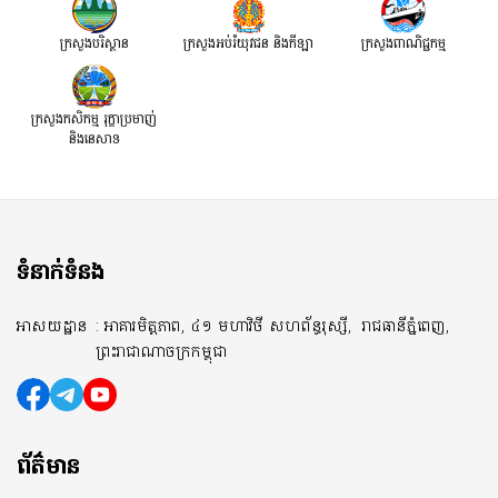
ក្រសួងបរិស្ថាន
ក្រសួងអប់រំយុវជន និងកីឡា
ក្រសួងពាណិជ្ជកម្ម
ក្រសួងកសិកម្ម រុក្ខាប្រមាញ់
និងនេសាទ
ទំនាក់ទំនង
អាសយដ្ឋាន
: អាគារមិត្តភាព, ៤១ មហាវិថី សហព័ន្ធរុស្សី,
រាជធានីភ្នំពេញ,
ព្រះរាជាណាចក្រកម្ពុជា
ព័ត៌មាន