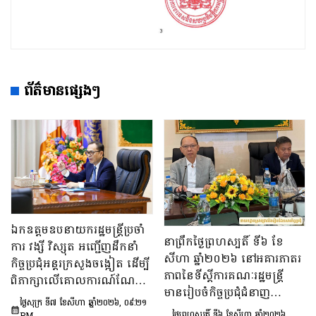
ព័ត៌មានផ្សេងៗ
ឯកឧត្តមឧបនាយករដ្ឋមន្រ្តីប្រចាំ
នាព្រឹកថ្ងៃព្រហស្បតិ៍ ទី៦ ខែ
ការ វង្សី វិស្សុត អញ្ជើញដឹកនាំ
សីហា ឆ្នាំ២០២៦ នៅអគារភាតរ
កិច្ចប្រជុំអន្តរក្រសួងចង្អៀត ដើម្បី
ភាពនៃទីស្តីការគណៈរដ្ឋមន្រ្តី
ពិភាក្សាលើគោលការណ៍​ណែនាំ
មានរៀបចំកិច្ចប្រជុំជំនាញ
ស្តីពីការរៀបចំប្រកាស ប្រកាស
ថ្ងៃសុក្រ ទី៧ ខែសីហា ឆ្នាំ២០២៦, ០៩:២១
បច្ចេកទេស ក្រោមអធិបតីភាព
អន្តរក្រសួង និងប្រកាសរួម របស់
ថ្ងៃព្រហស្បតិ៍ ទី៦ ខែសីហា ឆ្នាំ២០២៦,