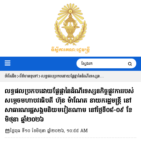
ទំព័រដើម
ព័ត៌មានទូទៅ
លទ្ធផលប្រកបដោយផ្លែផ្កានៃដំណីរទស្សន
កិច្ចផ្លូវការរបស់ សម្តេចមហាបវរធិបតី ហ៊ុន
លទ្ធផលប្រកបដោយផ្លែផ្កានៃដំណីរទស្សនកិច្ចផ្លូវការរបស់
ម៉ាណែត នាយករដ្ឋមន្ត្រី នៅសាធារណរដ្ឋ
សម្តេចមហាបវរធិបតី ហ៊ុន ម៉ាណែត នាយករដ្ឋមន្ត្រី នៅ
សាធារណរដ្ឋសង្គមនិយមវៀតណាម នៅថ្ងៃទី០៨-០៩ ខែ
សង្គមនិយមវៀតណាម នៅថ្ងៃទី០៨-០៩ ខែ
មិថុនា ឆ្នាំ២០២៦
មិថុនា ឆ្នាំ២០២៦
ថ្ងៃពុធ ទី១០ ខែមិថុនា ឆ្នាំ២០២៦, ១០:៥៥ AM