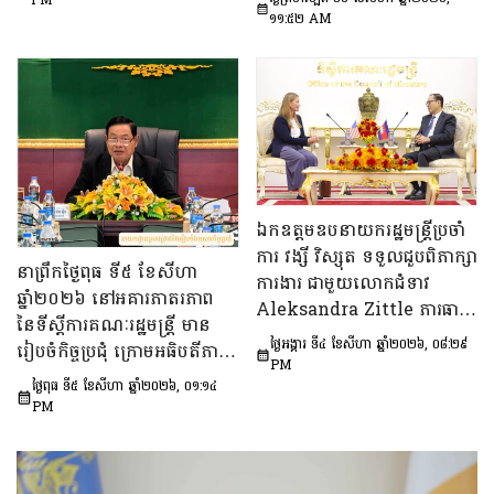
PM
ឯកឧត្តម សុក ផេង រដ្ឋលេខាធិ
១១:៥២ AM
ក្រសួង ស្ថាប័ន
ការទីស្ដីការគណៈរដ្ឋមន្ត្រី អនុ
ប្រធាន និងជាប្រធាន​ក្រុម​ការងារ​
ទី៣នៃក្រុមប្រឹក្សាអ្នកច្បាប់ និង
ឯកឧត្តម ចែម ផល្លា អនុប្រធាន​
និង​ជា​ប្រធាន​ក្រុមការងារទី៣នៃ
ក្រុមប្រឹក្សាសេដ្ឋកិច្ច សង្គមកិច្ច
និង​វប្បធម៌ ដើម្បីពិនិត្យ​និង​
ពិភាក្សា​លើ «សេចក្តីព្រាង
ឯកឧត្តមឧបនាយករដ្ឋមន្ត្រីប្រចាំ
ផែនការ​សកម្មភាពជាតិ​​ស្ដីពី​ការ
ការ វង្សី វិស្សុត ទទួលជួបពិភាក្សា
នាព្រឹកថ្ងៃពុធ ទី៥ ខែសីហា
បង្ការទប់ស្កាត់​អាពាហ៍ពិពាហ៍​
ការងារ ជាមួយលោកជំទាវ
ឆ្នាំ២០២៦ នៅអគារភាតរភាព
នៅវ័យក្មេង​និងការ​មាន​ផ្ទៃពោះ​
Aleksandra Zittle ភារធារី
នៃទីស្តីការគណៈរដ្ឋមន្រ្តី មាន
នៅ​វ័យជំទង់​នៅកម្ពុជា
ស្តីទីនៃស្ថានទូតសហរដ្ឋអាម៉េរិក
ថ្ងៃអង្គារ ទី៤ ខែសីហា ឆ្នាំ២០២៦, ០៨:២៩
រៀបចំកិច្ចប្រជុំ ក្រោមអធិបតីភាព
ឆ្នាំ២០២៦-២០៣០»។
ប្រចាំកម្ពុជា
PM
ឯកឧត្តម ឆឺយ រឿន រដ្ឋលេខាធិ
ថ្ងៃពុធ ទី៥ ខែសីហា ឆ្នាំ២០២៦, ០១:១៤
ការ​ទីស្តីការគណៈរដ្ឋមន្ត្រី ដើម្បី
PM
ពិនិត្យនិងពិភាក្សា​លើ​សេចក្ដី
ព្រាង​គំរូ​របាយការណ៍​សង្ខេប​ស្ដីពី​
វឌ្ឍនភាព​និងសមិទ្ធផល​សំខាន់ៗ​