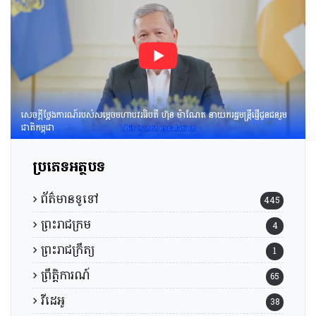
របស់​រាជរដ្ឋាភិបាល​នៃ​
ព្រះរាជាណាចក្រកម្ពុជា។
សេចក្តីថ្លែងការណ៍របស់សម្តេចមហាបវរធិបតី ហ៊ុន ម៉ាណែត នាយករដ្ឋមន្រ្តីផ្ញើជូនជនរួម
ជាតិកម្ពុជា
ប្រភេទអត្ថបទ
ព័ត៌មានទូទៅ
445
ព្រះរាជក្រម
4
ព្រះរាជក្រឹត្យ
1
ព្រឹត្តិការណ៍
65
វីដេអូ
38