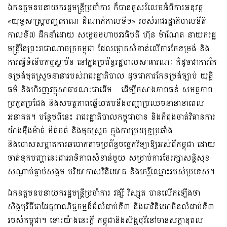
ឯកឧត្តមឧបនាយករដ្ឋមន្ត្រីប្រចាំការ ក៏បានគូសរំលេចអំពីការអនុវត្ត
«យុទ្ធសាស្ត្របញ្ចកោណ ដំណាក់កាលទី១» របស់រាជរដ្ឋាភិបាលនីតិ
កាលទី៧ ដឹកនាំដោយ សម្តេចមហាបវរធិបតី ហ៊ុន ម៉ាណែត នាយករដ្ឋ
មន្ត្រីនៃព្រះរាជាណាចក្រកម្ពុជា ដែលផ្តោតសំខាន់លើការកែទម្រង់ និង
ការធ្វើទំនើបកម្មស្ថាប័ន នៅក្នុងប្រព័ន្ធរដ្ឋបាលសាធារណៈ ក៏ដូចជាការកែ
ទម្រង់មុតស្រួចនានារបស់រាជរដ្ឋាភិបាល ដូចជាការកែទម្រង់ច្បាប់ យុត្តិ
ធម៌ និងហិរញ្ញវត្ថុសាធារណៈជាដើម ដើម្បីកសាងភាពធន់ សមត្ថភាព
ប្រកួតប្រជែង និងសមត្ថភាពឆ្លើយតបនឹងបញ្ហាប្រឈមនានានាពេល
អនាគត។ បន្ថែមពីនេះ រាជរដ្ឋាភិបាលកម្ពុជាបាន និងកំពុងចាត់វិធានការ
យ៉ាងម៉ឺងម៉ាត់ ម៉ត់ចត់ និងមុតស្រួច ក្នុងការប្រយុទ្ធប្រឆាំង
និងបោសសម្អាតការឆបោកតាមប្រព័ន្ធបច្ចេកវិទ្យាឱ្យអស់ពីកម្ពុជា ដោយ
ចាត់ទុកបញ្ហានេះជាអាទិភាពសំខាន់មួយ សម្រាប់ការថែរក្សាសន្តិសុខ
សណ្តាប់ធ្នាប់សង្គម បរិយាកាសវិនិយោគ និងកេរ្តិ៍ឈ្មោះរបស់ប្រទេស។
ឯកឧត្តមឧបនាយករដ្ឋមន្ត្រីប្រចាំការ វង្សី វិស្សុត បានលើកឡើងថា
សិង្ហបុរីគឺជាដៃគូពាណិជ្ជកម្មដ៏ធំលំដាប់ទី៣ និងជាវិនិយោគិនលំដាប់ទី៣
របស់កម្ពុជា។ ទោះយ៉ាងនេះក្តី កម្ពុជានិងសិង្ហបុរីនៅមានសក្តានុពល