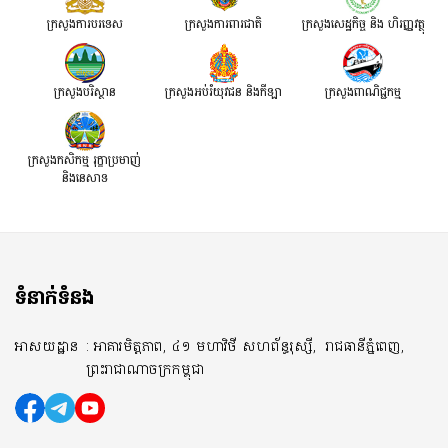
ក្រសួងការបរទេស
ក្រសួងការពារជាតិ
ក្រសួង​សេដ្ឋកិច្ច និង ហិរញ្ញវត្ថុ
ក្រសួងបរិស្ថាន
ក្រសួងអប់រំយុវជន និងកីឡា
ក្រសួងពាណិជ្ជកម្ម
ក្រសួងកសិកម្ម រុក្ខាប្រមាញ់
និងនេសាទ
ទំនាក់ទំនង
អាសយដ្ឋាន
: អាគារមិត្តភាព, ៤១ មហាវិថី សហព័ន្ធរុស្សី,
រាជធានីភ្នំពេញ,
ព្រះរាជាណាចក្រកម្ពុជា