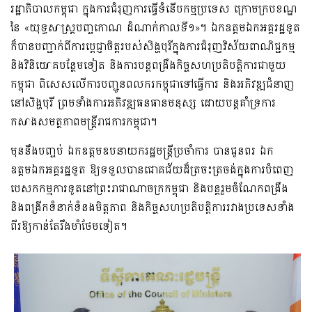
រដ្ឋាភិបាលកម្ពុជា ក្នុងការជំរុញការធ្វើទំនើបកម្មប្រទេស ក្រោមក្របខណ្ឌ
នៃ «យុទ្ធសាស្ត្របញ្ចកោណ ដំណាក់កាលទី១»។ ឯកឧត្តមឯកអគ្គរដ្ឋទូត
ក៏បានបញ្ជាក់ពីការប្តេជ្ញាចិត្តរបស់សិង្ហបុរីក្នុងការជំរុញវិស័យពាណិជ្ជកម្ម
និងវិនិយោគបន្ថែមទៀត និងការបន្តពង្រឹងកិច្ចសហប្រតិបត្តិការជាមួយ
កម្ពុជា ពិសេសលើការបញ្ជូនពលករកម្ពុជាទៅធ្វើការ និងអភិវឌ្ឍជំនាញ
នៅសិង្ហបុរី ព្រមទាំងការអភិវឌ្ឍធនធានមនុស្ស ដោយបន្តគាំទ្រការ
កសាងសមត្ថភាពមន្ត្រីរាជការកម្ពុជា។
មុននឹងបញ្ចប់ ឯកឧត្តមឧបនាយករដ្ឋមន្ត្រីប្រចាំការ បានជូនពរ ឯក
ឧត្តមឯកអគ្គរដ្ឋទូត ឱ្យទទួលបានជោគជ័យដ៏ត្រចះត្រចង់ក្នុងការបំពេញ
បេសកកម្មការទូតនៅព្រះរាជាណាចក្រកម្ពុជា និងបន្តរួមចំណែកពង្រឹង
និងពង្រីកទំនាក់ទំនងមិត្តភាព និងកិច្ចសហប្រតិបត្តិការរវាងប្រទេសទាំង
ពីរឱ្យកាន់តែរឹងមាំថែមទៀត។