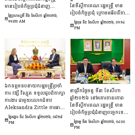
នៃទីស្តីការគណៈរដ្ឋមន្រ្តី មាន
មានរៀបចំកិច្ចប្រជុំជំនាញ
រៀបចំកិច្ចប្រជុំ ក្រោមអធិបតីភាព
បច្ចេកទេស ក្រោមអធិបតីភាព
ថ្ងៃព្រហស្បតិ៍ ទី៦ ខែសីហា ឆ្នាំ២០២៦,
ឯកឧត្តម ឆឺយ រឿន រដ្ឋលេខាធិ
ឯកឧត្តម សុក ផេង រដ្ឋលេខាធិ
១១:៥២ AM
ថ្ងៃពុធ ទី៥ ខែសីហា ឆ្នាំ២០២៦, ០១:១៤
ការ​ទីស្តីការគណៈរដ្ឋមន្ត្រី ដើម្បី
ការទីស្ដីការគណៈរដ្ឋមន្ត្រី អនុ
PM
ពិនិត្យនិងពិភាក្សា​លើ​សេចក្ដី
ប្រធាន និងជាប្រធាន​ក្រុម​ការងារ​
ព្រាង​គំរូ​របាយការណ៍​សង្ខេប​ស្ដីពី​
ទី៣នៃក្រុមប្រឹក្សាអ្នកច្បាប់ និង
វឌ្ឍនភាព​និងសមិទ្ធផល​សំខាន់ៗ​
ឯកឧត្តម ចែម ផល្លា អនុប្រធាន​
របស់​រាជរដ្ឋាភិបាល​នៃ​
និង​ជា​ប្រធាន​ក្រុមការងារទី៣នៃ
ព្រះរាជាណាចក្រកម្ពុជា។
ក្រុមប្រឹក្សាសេដ្ឋកិច្ច សង្គមកិច្ច
និង​វប្បធម៌ ដើម្បីពិនិត្យ​និង​
ពិភាក្សា​លើ «សេចក្តីព្រាង
ឯកឧត្តមឧបនាយករដ្ឋមន្ត្រីប្រចាំ
ផែនការ​សកម្មភាពជាតិ​​ស្ដីពី​ការ
នាព្រឹកថ្ងៃចន្ទ ទី៣ ខែសីហា
ការ វង្សី វិស្សុត ទទួលជួបពិភាក្សា
បង្ការទប់ស្កាត់​អាពាហ៍ពិពាហ៍​
ឆ្នាំ២០២៦ នៅអគារភាតរភាព
ការងារ ជាមួយលោកជំទាវ
នៅវ័យក្មេង​និងការ​មាន​ផ្ទៃពោះ​
នៃទីស្តីការគណៈរដ្ឋមន្រ្តី មាន
Aleksandra Zittle ភារធារី
នៅ​វ័យជំទង់​នៅកម្ពុជា
រៀបចំកិច្ចប្រជុំជំនាញបច្ចេកទេស
ស្តីទីនៃស្ថានទូតសហរដ្ឋអាម៉េរិក
ឆ្នាំ២០២៦-២០៣០»។
ថ្ងៃអង្គារ ទី៤ ខែសីហា ឆ្នាំ២០២៦, ០៨:២៩
ក្រោមអធិបតីភាព ឯកឧត្តម លី
ប្រចាំកម្ពុជា
ថ្ងៃចន្ទ ទី៣ ខែសីហា ឆ្នាំ២០២៦, ០៤:០០
PM
ច័ន្ទតុលា រដ្ឋលេខាធិការទីស្តីការ
PM
គណៈរដ្ឋមន្ត្រី អនុប្រធាន និងជា