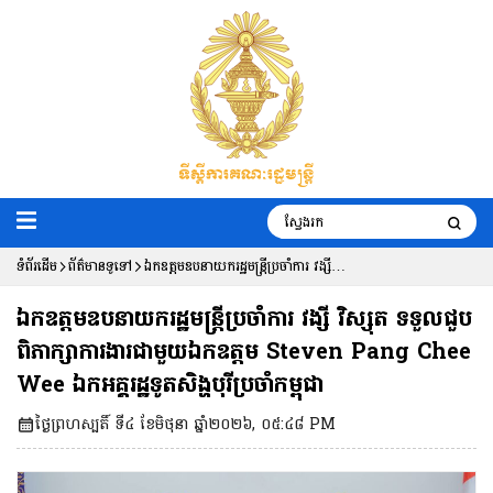
ទំព័រដើម
ព័ត៌មានទូទៅ
ឯកឧត្តមឧបនាយករដ្ឋមន្ត្រីប្រចាំការ វង្សី
វិស្សុត ទទួលជួបពិភាក្សាការងារជាមួយឯក
ឯកឧត្តមឧបនាយករដ្ឋមន្ត្រីប្រចាំការ វង្សី វិស្សុត ទទួលជួប
ឧត្តម Steven Pang Chee Wee ឯក
ពិភាក្សាការងារជាមួយឯកឧត្តម Steven Pang Chee
Wee ឯកអគ្គរដ្ឋទូតសិង្ហបុរីប្រចាំកម្ពុជា
អគ្គរដ្ឋទូតសិង្ហបុរីប្រចាំកម្ពុជា
ថ្ងៃព្រហស្បតិ៍ ទី៤ ខែមិថុនា ឆ្នាំ២០២៦, ០៥:៤៨ PM