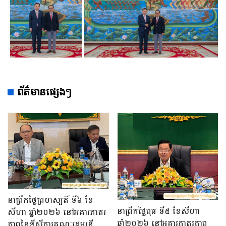
ព័ត៌មានផ្សេងៗ
នាព្រឹកថ្ងៃព្រហស្បតិ៍ ទី៦ ខែ
នាព្រឹកថ្ងៃពុធ ទី៥ ខែសីហា
សីហា ឆ្នាំ២០២៦ នៅអគារភាតរ
ឆ្នាំ២០២៦ នៅអគារភាតរភាព
ភាពនៃទីស្តីការគណៈរដ្ឋមន្រ្តី