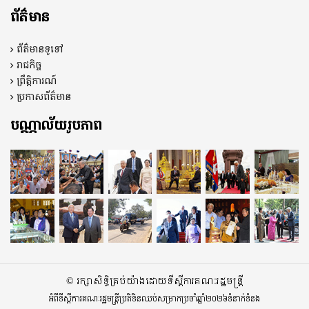
ព័ត៌មាន
ព័ត៌មានទូទៅ
រាជកិច្ច
ព្រឹត្តិការណ៍
ប្រកាសព័ត៌មាន
បណ្ណាល័យរូបភាព
© រក្សាសិទ្ធិគ្រប់យ៉ាងដោយទីស្តីការគណៈរដ្ឋមន្ត្រី
អំពីទីស្តីការគណៈរដ្ឋមន្ត្រី
ប្រតិទិនឈប់សម្រាកប្រចាំឆ្នាំ២០២៦
ទំនាក់ទំនង