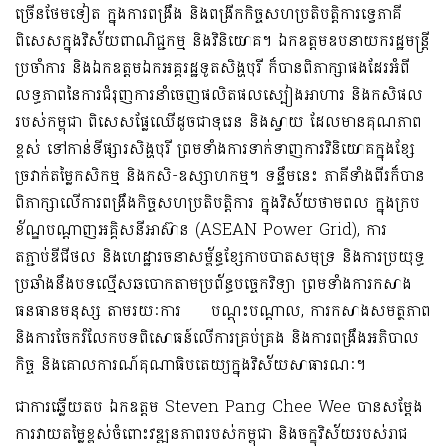
ច្រើនថែមទៀត ក្នុងការពង្រឹង និងពង្រីកកិច្ចសហប្រតិបត្តិការទ្វេភាគី
ពិសេសក្នុងវិស័យពាណិជ្ជកម្ម និងវិនិយោគ។ ឯកឧត្តមឧបនាយករដ្ឋមន្ត្រី
ប្រចាំការ និងឯកឧត្តមឯកអគ្គរដ្ឋទូតសិង្ហបុរី ក៏បានពិភាក្សាផងដែរអំពី
លទ្ធភាពនៃការជំរុញការនាំចេញផលិតផលស្បៀងអាហារ និងកសិផល
របស់កម្ពុជា ពិសេសផ្លែឈើដូចជាទុរេន និងស្វាយ ដែលមានគុណភាព
ខ្ពស់ ទៅកាន់ទីផ្សារសិង្ហបុរី ព្រមទាំងការទាក់ទាញការវិនិយោគក្នុងខ្សែ
ច្រវាក់តម្លៃកសិកម្ម និងកសិ-ឧស្សាហកម្ម។ ទន្ទឹមនេះ ភាគីទាំងពីរក៏បាន
ពិភាក្សាលើការពង្រឹងកិច្ចសហប្រតិបត្តិការ ក្នុងវិស័យថាមពល ក្នុងក្រប
ខ័ណ្ឌបណ្តាញអគ្គិសនីអាស៊ាន (ASEAN Power Grid), ការ
តភ្ជាប់ឌីជីថល និងហេដ្ឋារចនាសម្ព័ន្ធខ្សែកាបបាតសមុទ្រ និងការប្រយុទ្ធ
ប្រឆាំងនឹងបទល្មើសឆបោកតាមប្រព័ន្ធបច្ចេកវិទ្យា ព្រមទាំងការកសាង
ធនធានមនុស្ស តាមរយៈការ បណ្តុះបណ្តាល, ការកសាងសមត្ថភាព
និងការចែករំលែកបទពិសោធន៍លើការគ្រប់គ្រង និងការពង្រឹងអភិបាល
កិច្ច និងគោលការណ៍គុណាធិបតេយ្យក្នុងវិស័យសាធារណៈ។
ជាការឆ្លើយតប ឯកឧត្តម Steven Pang Chee Wee បានសម្តែង
ការវាយតម្លៃខ្ពស់ចំពោះវឌ្ឍនភាពរបស់កម្ពុជា និងចក្ខុវិស័យរបស់រាជ