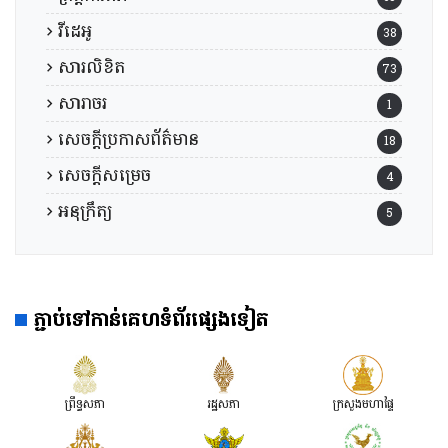
វីដេអូ
38
សារលិខិត
73
សារាចរ
1
សេចក្តីប្រកាសព័ត៌មាន
18
សេចក្តីសម្រេច
4
អនុក្រឹត្យ
5
ភ្ជាប់ទៅកាន់គេហទំព័រផ្សេងទៀត
ព្រឹទ្ធសភា
រដ្ឋសភា
ក្រសួងមហាផ្ទៃ