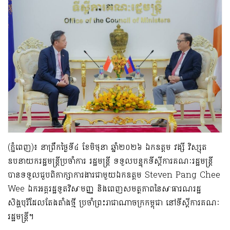
(ភ្នំពេញ)៖ នាព្រឹកថ្ងៃទី៤ ខែមិថុនា ឆ្នាំ២០២៦ ឯកឧត្តម វង្សី វិស្សុត
ឧបនាយករដ្ឋមន្ត្រីប្រចាំការ រដ្ឋមន្ត្រី ទទួលបន្ទុកទីស្ដីការគណៈរដ្ឋមន្ត្រី
បានទទួលជួបពិភាក្សាការងារជាមួយឯកឧត្តម Steven Pang Chee
Wee ឯកអគ្គរដ្ឋទូតវិសាមញ្ញ និងពេញសមត្ថភាពនៃសាធារណរដ្ឋ
សិង្ហបុរីដែលតែងតាំងថ្មី ប្រចាំព្រះរាជាណាចក្រកម្ពុជា នៅទីស្តីការគណៈ
រដ្ឋមន្ត្រី។