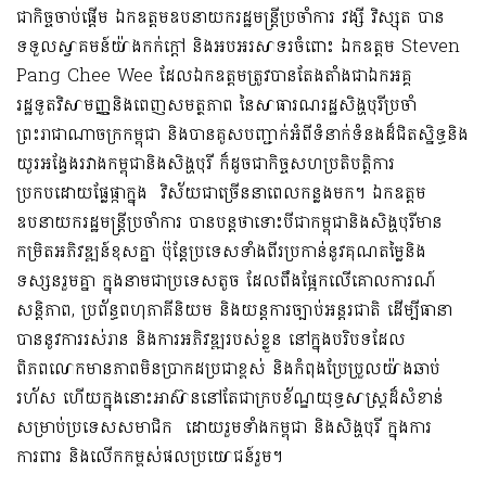
ជាកិច្ចចាប់ផ្តើម ឯកឧត្តមឧបនាយករដ្ឋមន្ត្រីប្រចាំការ វង្សី វិស្សុត បាន
ទទួលស្វាគមន៍យ៉ាងកក់ក្ដៅ និងអបអរសាទរចំពោះ ឯកឧត្តម Steven
Pang Chee Wee ដែលឯកឧត្តមត្រូវបានតែងតាំងជាឯកអគ្គ
រដ្ឋទូតវិសាមញ្ញនិងពេញសមត្ថភាព នៃសាធារណរដ្ឋសិង្ហបុរីប្រចាំ
ព្រះរាជាណាចក្រកម្ពុជា និងបានគូសបញ្ជាក់អំពីទំនាក់ទំនងដ៏ជិតស្និទ្ធនិង
យូរអង្វែងរវាងកម្ពុជានិងសិង្ហបុរី ក៏ដូចជាកិច្ចសហប្រតិបត្តិការ
ប្រកបដោយផ្លែផ្កាក្នុង វិស័យជាច្រើននាពេលកន្លងមក។ ឯកឧត្តម
ឧបនាយករដ្ឋមន្ត្រីប្រចាំការ បានបន្តថាទោះបីជាកម្ពុជានិងសិង្ហបុរីមាន
កម្រិតអភិវឌ្ឍន៍ខុសគ្នា ប៉ុន្តែប្រទេសទាំងពីរប្រកាន់នូវគុណតម្លៃនិង
ទស្សនរួមគ្នា ក្នុងនាមជាប្រទេសតូច ដែលពឹងផ្អែកលើគោលការណ៍
សន្តិភាព, ប្រព័ន្ធពហុភាគីនិយម និងយន្តការច្បាប់អន្តរជាតិ ដើម្បីធានា
បាននូវការរស់រាន និងការអភិវឌ្ឍរបស់ខ្លួន នៅក្នុងបរិបទដែល
ពិភពលោកមានភាពមិនប្រាកដប្រជាខ្ពស់ និងកំពុងប្រែប្រួលយ៉ាងឆាប់
រហ័ស ហើយក្នុងនោះអាស៊ាននៅតែជាក្របខ័ណ្ឌយុទ្ធសាស្ត្រដ៏សំខាន់
សម្រាប់ប្រទេសសមាជិក ដោយរួមទាំងកម្ពុជា និងសិង្ហបុរី ក្នុងការ
ការពារ និងលើកកម្ពស់ផលប្រយោជន៍រួម។