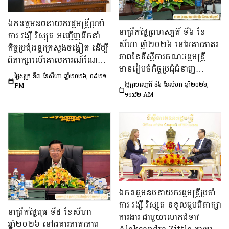
ឯកឧត្តមឧបនាយករដ្ឋមន្រ្តីប្រចាំ
នាព្រឹកថ្ងៃព្រហស្បតិ៍ ទី៦ ខែ
ការ វង្សី វិស្សុត អញ្ជើញដឹកនាំ
សីហា ឆ្នាំ២០២៦ នៅអគារភាតរ
កិច្ចប្រជុំអន្តរក្រសួងចង្អៀត ដើម្បី
ភាពនៃទីស្តីការគណៈរដ្ឋមន្រ្តី
ពិភាក្សាលើគោលការណ៍​ណែនាំ
មានរៀបចំកិច្ចប្រជុំជំនាញ
ស្តីពីការរៀបចំប្រកាស ប្រកាស
ថ្ងៃសុក្រ ទី៧ ខែសីហា ឆ្នាំ២០២៦, ០៩:២១
បច្ចេកទេស ក្រោមអធិបតីភាព
អន្តរក្រសួង និងប្រកាសរួម របស់
ថ្ងៃព្រហស្បតិ៍ ទី៦ ខែសីហា ឆ្នាំ២០២៦,
PM
ឯកឧត្តម សុក ផេង រដ្ឋលេខាធិ
១១:៥២ AM
ក្រសួង ស្ថាប័ន
ការទីស្ដីការគណៈរដ្ឋមន្ត្រី អនុ
ប្រធាន និងជាប្រធាន​ក្រុម​ការងារ​
ទី៣នៃក្រុមប្រឹក្សាអ្នកច្បាប់ និង
ឯកឧត្តម ចែម ផល្លា អនុប្រធាន​
និង​ជា​ប្រធាន​ក្រុមការងារទី៣នៃ
ក្រុមប្រឹក្សាសេដ្ឋកិច្ច សង្គមកិច្ច
និង​វប្បធម៌ ដើម្បីពិនិត្យ​និង​
ពិភាក្សា​លើ «សេចក្តីព្រាង
ឯកឧត្តមឧបនាយករដ្ឋមន្ត្រីប្រចាំ
ផែនការ​សកម្មភាពជាតិ​​ស្ដីពី​ការ
ការ វង្សី វិស្សុត ទទួលជួបពិភាក្សា
នាព្រឹកថ្ងៃពុធ ទី៥ ខែសីហា
បង្ការទប់ស្កាត់​អាពាហ៍ពិពាហ៍​
ការងារ ជាមួយលោកជំទាវ
ឆ្នាំ២០២៦ នៅអគារភាតរភាព
នៅវ័យក្មេង​និងការ​មាន​ផ្ទៃពោះ​