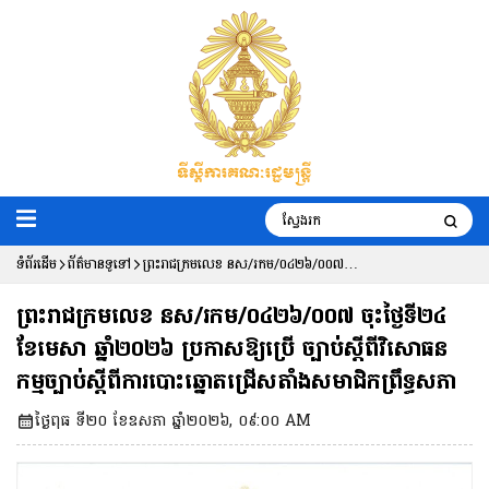
ទំព័រដើម
ព័ត៌មានទូទៅ
ព្រះរាជក្រមលេខ នស/រកម/០៤២៦/០០៧ ចុះ
ថ្ងៃទី២៤ ខែមេសា ឆ្នាំ២០២៦ ប្រកាសឱ្យប្រើ
ព្រះរាជក្រមលេខ នស/រកម/០៤២៦/០០៧ ចុះថ្ងៃទី២៤
ច្បាប់ស្តីពីវិសោធនកម្មច្បាប់ស្តីពីការបោះឆ្នោត
ខែមេសា ឆ្នាំ២០២៦ ប្រកាសឱ្យប្រើ ច្បាប់ស្តីពីវិសោធន
កម្មច្បាប់ស្តីពីការបោះឆ្នោតជ្រើសតាំងសមាជិកព្រឹទ្ធសភា
ជ្រើសតាំងសមាជិកព្រឹទ្ធសភា
ថ្ងៃពុធ ទី២០ ខែឧសភា ឆ្នាំ២០២៦, ០៩:០០ AM