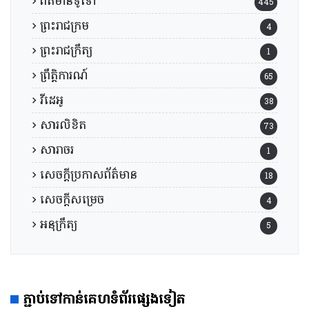
ព័ត៌មានទូទៅ
445
ព្រះរាជក្រម
4
ព្រះរាជក្រឹត្យ
1
ព្រឹត្តិការណ៍
65
វីដេអូ
38
សារលិខិត
73
សារាចរ
1
សេចក្តីប្រកាសព័ត៌មាន
18
សេចក្តីសម្រេច
4
អនុក្រឹត្យ
5
ភ្ជាប់ទៅកាន់គេហទំព័រផ្សេងទៀត