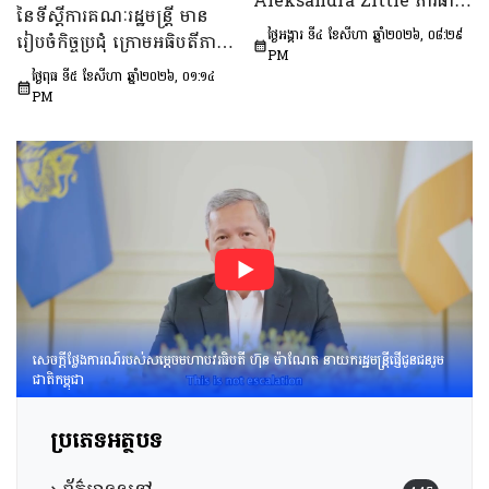
Aleksandra Zittle ភារធារី
នៃទីស្តីការគណៈរដ្ឋមន្រ្តី មាន
នៅ​វ័យជំទង់​នៅកម្ពុជា
ស្តីទីនៃស្ថានទូតសហរដ្ឋអាម៉េរិក
ថ្ងៃអង្គារ ទី៤ ខែសីហា ឆ្នាំ២០២៦, ០៨:២៩
រៀបចំកិច្ចប្រជុំ ក្រោមអធិបតីភាព
ឆ្នាំ២០២៦-២០៣០»។
ប្រចាំកម្ពុជា
PM
ឯកឧត្តម ឆឺយ រឿន រដ្ឋលេខាធិ
ថ្ងៃពុធ ទី៥ ខែសីហា ឆ្នាំ២០២៦, ០១:១៤
ការ​ទីស្តីការគណៈរដ្ឋមន្ត្រី ដើម្បី
PM
ពិនិត្យនិងពិភាក្សា​លើ​សេចក្ដី
ព្រាង​គំរូ​របាយការណ៍​សង្ខេប​ស្ដីពី​
វឌ្ឍនភាព​និងសមិទ្ធផល​សំខាន់ៗ​
របស់​រាជរដ្ឋាភិបាល​នៃ​
ព្រះរាជាណាចក្រកម្ពុជា។
សេចក្តីថ្លែងការណ៍របស់សម្តេចមហាបវរធិបតី ហ៊ុន ម៉ាណែត នាយករដ្ឋមន្រ្តីផ្ញើជូនជនរួម
ជាតិកម្ពុជា
ប្រភេទអត្ថបទ