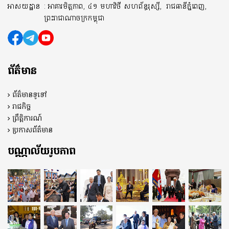
អាសយដ្ឋាន
: អាគារមិត្តភាព, ៤១ មហាវិថី សហព័ន្ធរុស្សី,
រាជធានីភ្នំពេញ,
ព្រះរាជាណាចក្រកម្ពុជា
ព័ត៌មាន
ព័ត៌មានទូទៅ
រាជកិច្ច
ព្រឹត្តិការណ៍
ប្រកាសព័ត៌មាន
បណ្ណាល័យរូបភាព