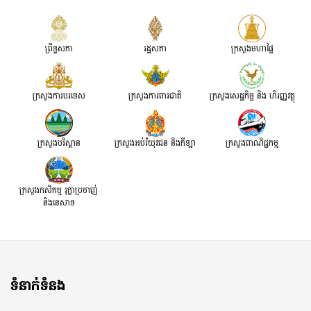
ព្រឹទ្ធសភា
រដ្ឋសភា
ក្រសួងមហាផ្ទៃ
ក្រសួងការបរទេស
ក្រសួងការពារជាតិ
ក្រសួង​សេដ្ឋកិច្ច និង ហិរញ្ញវត្ថុ
ក្រសួងបរិស្ថាន
ក្រសួងអប់រំយុវជន និងកីឡា
ក្រសួងពាណិជ្ជកម្ម
ក្រសួងកសិកម្ម រុក្ខាប្រមាញ់
និងនេសាទ
ទំនាក់ទំនង