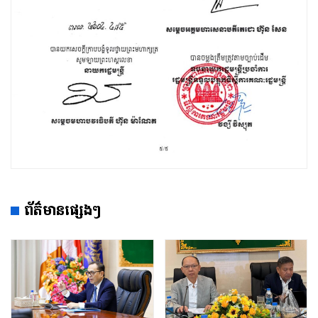
ព័ត៌មានផ្សេងៗ