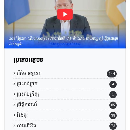
ក្រុមទី១នៃក្រុមប្រឹក្សាសេដ្ឋកិច្ច
សង្គមកិច្ច និងវប្បធម៌ ដើម្បីពិនិត្យ
និងពិភាក្សាលើ​«សេចក្ដីព្រាង
អនុក្រឹត្យស្ដីពី​ការគ្រប់គ្រង
អាកាសយានគ្មាន
មនុស្សបើក(ដ្រូន)»។
សេចក្តីថ្លែងការណ៍របស់សម្តេចមហាបវរធិបតី ហ៊ុន ម៉ាណែត នាយករដ្ឋមន្រ្តីផ្ញើជូនជនរួម
ជាតិកម្ពុជា
ប្រភេទអត្ថបទ
ព័ត៌មានទូទៅ
444
ព្រះរាជក្រម
4
ព្រះរាជក្រឹត្យ
1
ព្រឹត្តិការណ៍
65
វីដេអូ
38
សារលិខិត
73