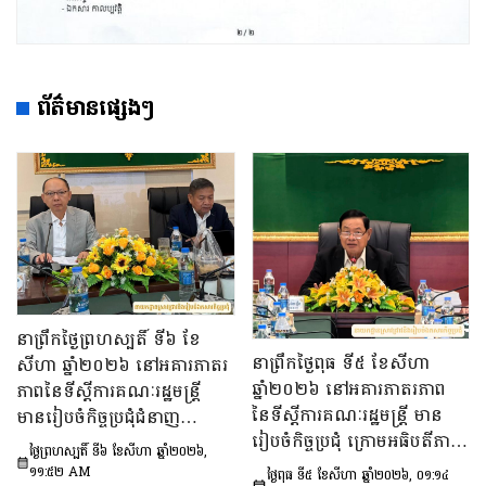
ព័ត៌មានផ្សេងៗ
នាព្រឹកថ្ងៃព្រហស្បតិ៍ ទី៦ ខែ
នាព្រឹកថ្ងៃពុធ ទី៥ ខែសីហា
សីហា ឆ្នាំ២០២៦ នៅអគារភាតរ
ឆ្នាំ២០២៦ នៅអគារភាតរភាព
ភាពនៃទីស្តីការគណៈរដ្ឋមន្រ្តី
នៃទីស្តីការគណៈរដ្ឋមន្រ្តី មាន
មានរៀបចំកិច្ចប្រជុំជំនាញ
រៀបចំកិច្ចប្រជុំ ក្រោមអធិបតីភាព
បច្ចេកទេស ក្រោមអធិបតីភាព
ថ្ងៃព្រហស្បតិ៍ ទី៦ ខែសីហា ឆ្នាំ២០២៦,
ឯកឧត្តម ឆឺយ រឿន រដ្ឋលេខាធិ
ឯកឧត្តម សុក ផេង រដ្ឋលេខាធិ
១១:៥២ AM
ថ្ងៃពុធ ទី៥ ខែសីហា ឆ្នាំ២០២៦, ០១:១៤