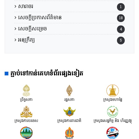
សារាចរ
1
សេចក្តីប្រកាសព័ត៌មាន
18
សេចក្តីសម្រេច
4
អនុក្រឹត្យ
5
ភ្ជាប់ទៅកាន់គេហទំព័រផ្សេងទៀត
ព្រឹទ្ធសភា
រដ្ឋសភា
ក្រសួងមហាផ្ទៃ
ក្រសួងការបរទេស
ក្រសួងការពារជាតិ
ក្រសួង​សេដ្ឋកិច្ច និង ហិរញ្ញវត្ថុ