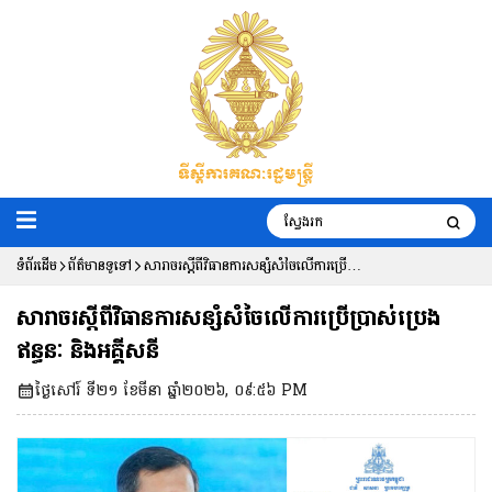
ទំព័រដើម
ព័ត៌មានទូទៅ
សារាចរស្តីពីវិធានការសន្សំសំចៃលើការប្រើ
ប្រាស់ប្រេងឥន្ធនៈ និងអគ្គីសនី
សារាចរស្តីពីវិធានការសន្សំសំចៃលើការប្រើប្រាស់ប្រេង
ឥន្ធនៈ និងអគ្គីសនី
ថ្ងៃសៅរ៍ ទី២១ ខែមីនា ឆ្នាំ២០២៦, ០៩:៥៦ PM