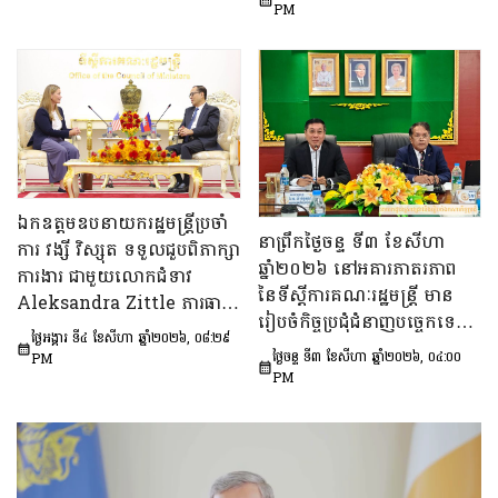
ការ​ទីស្តីការគណៈរដ្ឋមន្ត្រី ដើម្បី
ការទីស្ដីការគណៈរដ្ឋមន្ត្រី អនុ
PM
ពិនិត្យនិងពិភាក្សា​លើ​សេចក្ដី
ប្រធាន និងជាប្រធាន​ក្រុម​ការងារ​
ព្រាង​គំរូ​របាយការណ៍​សង្ខេប​ស្ដីពី​
ទី៣នៃក្រុមប្រឹក្សាអ្នកច្បាប់ និង
វឌ្ឍនភាព​និងសមិទ្ធផល​សំខាន់ៗ​
ឯកឧត្តម ចែម ផល្លា អនុប្រធាន​
របស់​រាជរដ្ឋាភិបាល​នៃ​
និង​ជា​ប្រធាន​ក្រុមការងារទី៣នៃ
ព្រះរាជាណាចក្រកម្ពុជា។
ក្រុមប្រឹក្សាសេដ្ឋកិច្ច សង្គមកិច្ច
និង​វប្បធម៌ ដើម្បីពិនិត្យ​និង​
ពិភាក្សា​លើ «សេចក្តីព្រាង
ឯកឧត្តមឧបនាយករដ្ឋមន្ត្រីប្រចាំ
ផែនការ​សកម្មភាពជាតិ​​ស្ដីពី​ការ
នាព្រឹកថ្ងៃចន្ទ ទី៣ ខែសីហា
ការ វង្សី វិស្សុត ទទួលជួបពិភាក្សា
បង្ការទប់ស្កាត់​អាពាហ៍ពិពាហ៍​
ឆ្នាំ២០២៦ នៅអគារភាតរភាព
ការងារ ជាមួយលោកជំទាវ
នៅវ័យក្មេង​និងការ​មាន​ផ្ទៃពោះ​
នៃទីស្តីការគណៈរដ្ឋមន្រ្តី មាន
Aleksandra Zittle ភារធារី
នៅ​វ័យជំទង់​នៅកម្ពុជា
រៀបចំកិច្ចប្រជុំជំនាញបច្ចេកទេស
ស្តីទីនៃស្ថានទូតសហរដ្ឋអាម៉េរិក
ឆ្នាំ២០២៦-២០៣០»។
ថ្ងៃអង្គារ ទី៤ ខែសីហា ឆ្នាំ២០២៦, ០៨:២៩
ក្រោមអធិបតីភាព ឯកឧត្តម លី
ប្រចាំកម្ពុជា
ថ្ងៃចន្ទ ទី៣ ខែសីហា ឆ្នាំ២០២៦, ០៤:០០
PM
ច័ន្ទតុលា រដ្ឋលេខាធិការទីស្តីការ
PM
គណៈរដ្ឋមន្ត្រី អនុប្រធាន និងជា
ប្រធានក្រុមទី២នៃក្រុមប្រឹក្សាអ្នក
ច្បាប់ និងឯកឧត្ដម នៅ ប៉ោនន័រ
អនុប្រធាននិងជាប្រធាន