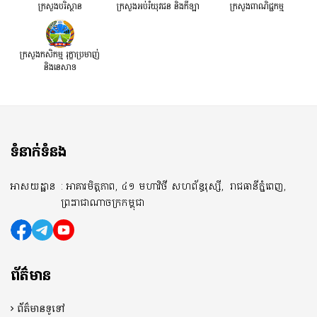
ក្រសួងបរិស្ថាន
ក្រសួងអប់រំយុវជន និងកីឡា
ក្រសួងពាណិជ្ជកម្ម
ក្រសួងកសិកម្ម រុក្ខាប្រមាញ់
និងនេសាទ
ទំនាក់ទំនង
អាសយដ្ឋាន
: អាគារមិត្តភាព, ៤១ មហាវិថី សហព័ន្ធរុស្សី,
រាជធានីភ្នំពេញ,
ព្រះរាជាណាចក្រកម្ពុជា
ព័ត៌មាន
ព័ត៌មានទូទៅ