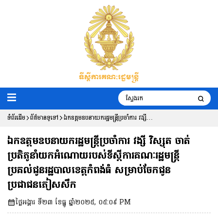
ទំព័រដើម
ព័ត៌មានទូទៅ
ឯកឧត្តមឧបនាយករដ្ឋមន្រ្តីប្រចាំការ វង្សី
វិស្សុត ចាត់ប្រតិភូនាំយកអំណោយរបស់ទីស្តី
ឯកឧត្តមឧបនាយករដ្ឋមន្រ្តីប្រចាំការ វង្សី វិស្សុត ចាត់
ការគណៈរដ្ឋមន្រ្តី ប្រគល់ជូនរដ្ឋបាលខេត្តកំពង់
ប្រតិភូនាំយកអំណោយរបស់ទីស្តីការគណៈរដ្ឋមន្រ្តី
ប្រគល់ជូនរដ្ឋបាលខេត្តកំពង់ធំ សម្រាប់ចែកជូន
ធំ សម្រាប់ចែកជូនប្រជាជនភៀសសឹក
ប្រជាជនភៀសសឹក
ថ្ងៃអង្គារ ទី២៣ ខែធ្នូ ឆ្នាំ២០២៥, ០៥:០៩ PM