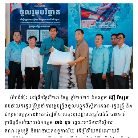
(កំពង់ធំ)៖ នៅព្រឹកថ្ងៃទី២៣ ខែធ្នូ ឆ្នាំ២០២៥ ឯកឧត្តម
វង្សី វិស្សុត
ឧបនាយករដ្ឋមន្រ្តីប្រចាំការរដ្ឋមន្រ្តីទទួលបន្ទុកទីស្តីការគណៈរដ្ឋមន្រ្តី និង
ជាប្រធានក្រុមការងាររាជរដ្ឋាភិបាលចុះមូលដ្ឋានខេត្តកំពង់ធំ បានចាត់
ប្រតិភូដឹកនាំដោយឯកឧត្តម
អេង ទូច
រដ្ឋលេខាធិការទីស្តីការ
គណៈរដ្ឋមន្រ្តី និងជានាយកខុទ្ទកាល័យ ដើម្បីនាំយកអំណោយពី