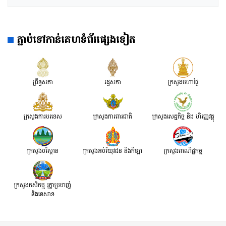
ភ្ជាប់ទៅកាន់គេហទំព័រផ្សេងទៀត
ព្រឹទ្ធសភា
រដ្ឋសភា
ក្រសួងមហាផ្ទៃ
ក្រសួងការបរទេស
ក្រសួងការពារជាតិ
ក្រសួង​សេដ្ឋកិច្ច និង ហិរញ្ញវត្ថុ
ក្រសួងបរិស្ថាន
ក្រសួងអប់រំយុវជន និងកីឡា
ក្រសួងពាណិជ្ជកម្ម
ក្រសួងកសិកម្ម រុក្ខាប្រមាញ់
និងនេសាទ