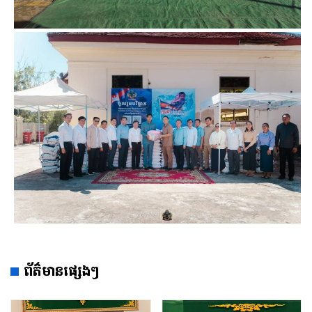
ព័ត៌មានផ្សេងៗ