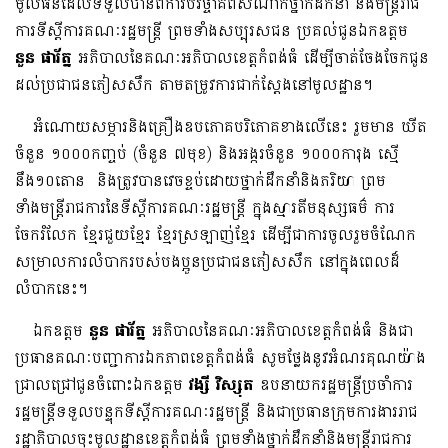
មូលធិនិដែលទទួលបានពីការបរិច្ចាគពីសំណាក់ថ្នាក់ដឹកនាំ និងមន្រ្តីរាជ
ការទីស្តីការគណៈរដ្ឋមន្រ្តី ព្រមទាំងសប្បុរសជន ប្រគល់ជូនឯកឧត្តម
នួន ផារ័ត្ន
អភិបាលនៃគណៈអភិបាលខេត្តកំពង់ធំ ដើម្បីចាត់ចែងចែកជូន​
ដល់ប្រជាជនភៀសសឹក តាមតម្រូវការ​ជាក់ស្ដែងនៅមូលដ្ឋាន។
អំណោយសម្ភារនិងគ្រឿងឧបភោគបរិភោគខាងលើនេះ រួមមាន ឃីត
ចំនួន ១០០០កញ្ចប់ (ចំនួន ៧មុខ) និងអង្ករចំនួន ១០០០ការុង ស្មើ
នឹង១០តោន និងត្រូវបានវេចខ្ចប់​ដោយថ្នាក់ដឹកនាំនិងភរិយា ព្រម
ទាំងមន្រ្តីរាជការនៃទីស្តីការគណៈរដ្ឋមន្រ្តី ក្នុងស្មារតីមនុស្សធម៌ ការ
ចែករំលែក ខ្មែរជួយខ្មែរ ខ្មែរស្រឡាញ់ខ្មែរ ដើម្បីជាការចូលរួមចំណែក
សម្រាលការលំបាករបស់បងប្អូនប្រជាជនភៀសសឹក នៅក្នុងពេលដ៏
លំបាកនេះ។
ឯកឧត្តម
នួន ផារ័ត្ន
អភិបាលនៃគណៈអភិបាលខេត្តកំពង់ធំ និងជា
ប្រធានគណៈបញ្ជាការឯកភាពខេត្តកំពង់ធំ សូមថ្លែងនូវអំណរគុណយ៉ាង
ជ្រាលជ្រៅជូនចំពោះឯកឧត្តម
វង្សី វិស្សុត
ឧបនាយករដ្ឋមន្ត្រីប្រចាំការ
រដ្ឋមន្រ្តីទទួលបន្ទុកទីស្តីការគណៈរដ្ឋមន្រ្តី និងជាប្រធានក្រុមការងាររាជ
រដ្ឋាភិបាលចុះមូលដ្ឋានខេត្តកំពង់ធំ ព្រមទាំងថ្នាក់ដឹកនាំនិងមន្រ្តីរាជការ