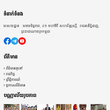
ទំនាក់ទំនង
អាសយដ្ឋាន
: អាគារមិត្តភាព, ៤១ មហាវិថី សហព័ន្ធរុស្សី,
រាជធានីភ្នំពេញ,
ព្រះរាជាណាចក្រកម្ពុជា
ព័ត៌មាន
ព័ត៌មានទូទៅ
រាជកិច្ច
ព្រឹត្តិការណ៍
ប្រកាសព័ត៌មាន
បណ្ណាល័យរូបភាព