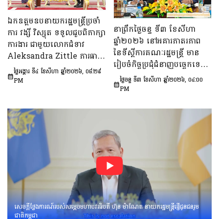
ពិភាក្សា​លើ «សេចក្តីព្រាង
ឯកឧត្តមឧបនាយករដ្ឋមន្ត្រីប្រចាំ
ផែនការ​សកម្មភាពជាតិ​​ស្ដីពី​ការ
នាព្រឹកថ្ងៃចន្ទ ទី៣ ខែសីហា
ការ វង្សី វិស្សុត ទទួលជួបពិភាក្សា
បង្ការទប់ស្កាត់​អាពាហ៍ពិពាហ៍​
ឆ្នាំ២០២៦ នៅអគារភាតរភាព
ការងារ ជាមួយលោកជំទាវ
នៅវ័យក្មេង​និងការ​មាន​ផ្ទៃពោះ​
នៃទីស្តីការគណៈរដ្ឋមន្រ្តី មាន
Aleksandra Zittle ភារធារី
នៅ​វ័យជំទង់​នៅកម្ពុជា
រៀបចំកិច្ចប្រជុំជំនាញបច្ចេកទេស
ស្តីទីនៃស្ថានទូតសហរដ្ឋអាម៉េរិក
ឆ្នាំ២០២៦-២០៣០»។
ថ្ងៃអង្គារ ទី៤ ខែសីហា ឆ្នាំ២០២៦, ០៨:២៩
ក្រោមអធិបតីភាព ឯកឧត្តម លី
ប្រចាំកម្ពុជា
ថ្ងៃចន្ទ ទី៣ ខែសីហា ឆ្នាំ២០២៦, ០៤:០០
PM
ច័ន្ទតុលា រដ្ឋលេខាធិការទីស្តីការ
PM
គណៈរដ្ឋមន្ត្រី អនុប្រធាន និងជា
ប្រធានក្រុមទី២នៃក្រុមប្រឹក្សាអ្នក
ច្បាប់ និងឯកឧត្ដម នៅ ប៉ោនន័រ
អនុប្រធាននិងជាប្រធាន
ក្រុមទី១នៃក្រុមប្រឹក្សាសេដ្ឋកិច្ច
សង្គមកិច្ច និងវប្បធម៌ ដើម្បីពិនិត្យ
និងពិភាក្សាលើ​«សេចក្ដីព្រាង
អនុក្រឹត្យស្ដីពី​ការគ្រប់គ្រង
អាកាសយានគ្មាន
មនុស្សបើក(ដ្រូន)»។
សេចក្តីថ្លែងការណ៍របស់សម្តេចមហាបវរធិបតី ហ៊ុន ម៉ាណែត នាយករដ្ឋមន្រ្តីផ្ញើជូនជនរួម
ជាតិកម្ពុជា