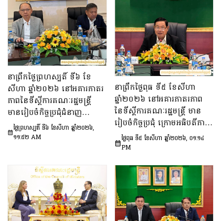
នាព្រឹកថ្ងៃព្រហស្បតិ៍ ទី៦ ខែ
នាព្រឹកថ្ងៃពុធ ទី៥ ខែសីហា
សីហា ឆ្នាំ២០២៦ នៅអគារភាតរ
ឆ្នាំ២០២៦ នៅអគារភាតរភាព
ភាពនៃទីស្តីការគណៈរដ្ឋមន្រ្តី
នៃទីស្តីការគណៈរដ្ឋមន្រ្តី មាន
មានរៀបចំកិច្ចប្រជុំជំនាញ
រៀបចំកិច្ចប្រជុំ ក្រោមអធិបតីភាព
បច្ចេកទេស ក្រោមអធិបតីភាព
ថ្ងៃព្រហស្បតិ៍ ទី៦ ខែសីហា ឆ្នាំ២០២៦,
ឯកឧត្តម ឆឺយ រឿន រដ្ឋលេខាធិ
ឯកឧត្តម សុក ផេង រដ្ឋលេខាធិ
១១:៥២ AM
ថ្ងៃពុធ ទី៥ ខែសីហា ឆ្នាំ២០២៦, ០១:១៤
ការ​ទីស្តីការគណៈរដ្ឋមន្ត្រី ដើម្បី
ការទីស្ដីការគណៈរដ្ឋមន្ត្រី អនុ
PM
ពិនិត្យនិងពិភាក្សា​លើ​សេចក្ដី
ប្រធាន និងជាប្រធាន​ក្រុម​ការងារ​
ព្រាង​គំរូ​របាយការណ៍​សង្ខេប​ស្ដីពី​
ទី៣នៃក្រុមប្រឹក្សាអ្នកច្បាប់ និង
វឌ្ឍនភាព​និងសមិទ្ធផល​សំខាន់ៗ​
ឯកឧត្តម ចែម ផល្លា អនុប្រធាន​
របស់​រាជរដ្ឋាភិបាល​នៃ​
និង​ជា​ប្រធាន​ក្រុមការងារទី៣នៃ
ព្រះរាជាណាចក្រកម្ពុជា។
ក្រុមប្រឹក្សាសេដ្ឋកិច្ច សង្គមកិច្ច
និង​វប្បធម៌ ដើម្បីពិនិត្យ​និង​