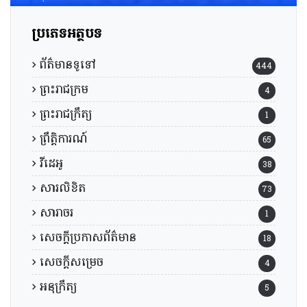
ប្រភេទអត្ថបទ
ព័ត៌មានទូទៅ
444
ព្រះរាជក្រម
4
ព្រះរាជក្រឹត្យ
1
ព្រឹត្តិការណ៍
65
វីដេអូ
38
សារលិខិត
73
សារាចរ
1
សេចក្តីប្រកាសព័ត៌មាន
18
សេចក្តីសម្រេច
4
អនុក្រឹត្យ
5