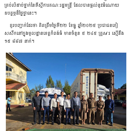
គ្រប់លំដាប់ថ្នាក់នៃទីស្តីការគណៈរដ្ឋមន្រ្តី ដែលបានផ្តល់នូវអំណោយ
ឧបត្ថម្ភដ៏ថ្លៃថ្លានេះ។
គួរបញ្ជាក់ដែរថា គិតត្រឹមថ្ងៃទី២២ ខែធ្នូ ឆ្នាំ២០២៥ ប្រជាជនភៀ
សសឹកនៅក្នុងមូលដ្ឋានខេត្តកំពង់ធំ មានចំនួន ៥ ២៤៥ គ្រួសារ ស្មើនឹង
១៥ ៨៨៧ នាក់។