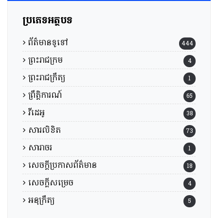
ប្រភេទអត្ថបទ
ព័ត៌មានទូទៅ
444
ព្រះរាជក្រម
4
ព្រះរាជក្រឹត្យ
1
ព្រឹត្តិការណ៍
65
វីដេអូ
38
សារលិខិត
73
សារាចរ
1
សេចក្តីប្រកាសព័ត៌មាន
18
សេចក្តីសម្រេច
4
អនុក្រឹត្យ
5