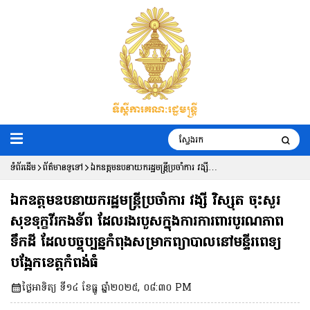
ទំព័រដើម
ព័ត៌មានទូទៅ
ឯកឧត្តមឧបនាយករដ្ឋមន្រ្តីប្រចាំការ វង្សី
វិស្សុត ចុះសួរសុខទុក្ខវីរកងទ័ព ដែលរងរបួស
ឯកឧត្តមឧបនាយករដ្ឋមន្រ្តីប្រចាំការ វង្សី វិស្សុត ចុះសួរ
ក្នុងការការពារបូរណភាពទឹកដី ដែលបច្ចុប្បន្ន
សុខទុក្ខវីរកងទ័ព ដែលរងរបួសក្នុងការការពារបូរណភាព
ទឹកដី ដែលបច្ចុប្បន្នកំពុងសម្រាកព្យាបាលនៅមន្ទីរពេទ្យ
កំពុងសម្រាកព្យាបាលនៅមន្ទីរពេទ្យបង្អែកខេត្ត
បង្អែកខេត្តកំពង់ធំ
កំពង់ធំ
ថ្ងៃអាទិត្យ ទី១៤ ខែធ្នូ ឆ្នាំ២០២៥, ០៨:៣០ PM