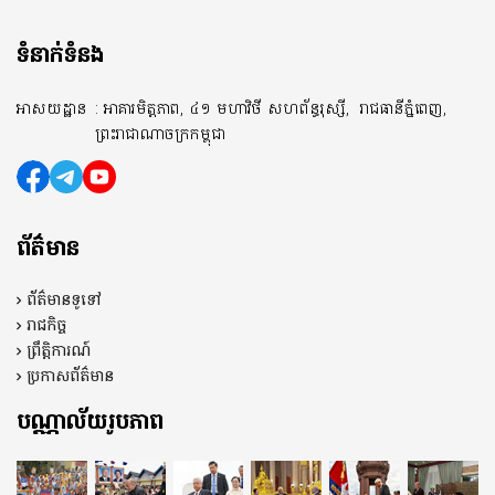
ទំនាក់ទំនង
អាសយដ្ឋាន
: អាគារមិត្តភាព, ៤១ មហាវិថី សហព័ន្ធរុស្សី,
រាជធានីភ្នំពេញ,
ព្រះរាជាណាចក្រកម្ពុជា
ព័ត៌មាន
ព័ត៌មានទូទៅ
រាជកិច្ច
ព្រឹត្តិការណ៍
ប្រកាសព័ត៌មាន
បណ្ណាល័យរូបភាព