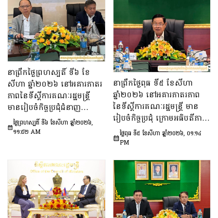
នាព្រឹកថ្ងៃព្រហស្បតិ៍ ទី៦ ខែ
នាព្រឹកថ្ងៃពុធ ទី៥ ខែសីហា
សីហា ឆ្នាំ២០២៦ នៅអគារភាតរ
ឆ្នាំ២០២៦ នៅអគារភាតរភាព
ភាពនៃទីស្តីការគណៈរដ្ឋមន្រ្តី
នៃទីស្តីការគណៈរដ្ឋមន្រ្តី មាន
មានរៀបចំកិច្ចប្រជុំជំនាញ
រៀបចំកិច្ចប្រជុំ ក្រោមអធិបតីភាព
បច្ចេកទេស ក្រោមអធិបតីភាព
ថ្ងៃព្រហស្បតិ៍ ទី៦ ខែសីហា ឆ្នាំ២០២៦,
ឯកឧត្តម ឆឺយ រឿន រដ្ឋលេខាធិ
ឯកឧត្តម សុក ផេង រដ្ឋលេខាធិ
១១:៥២ AM
ថ្ងៃពុធ ទី៥ ខែសីហា ឆ្នាំ២០២៦, ០១:១៤
ការ​ទីស្តីការគណៈរដ្ឋមន្ត្រី ដើម្បី
ការទីស្ដីការគណៈរដ្ឋមន្ត្រី អនុ
PM
ពិនិត្យនិងពិភាក្សា​លើ​សេចក្ដី
ប្រធាន និងជាប្រធាន​ក្រុម​ការងារ​
ព្រាង​គំរូ​របាយការណ៍​សង្ខេប​ស្ដីពី​
ទី៣នៃក្រុមប្រឹក្សាអ្នកច្បាប់ និង
វឌ្ឍនភាព​និងសមិទ្ធផល​សំខាន់ៗ​
ឯកឧត្តម ចែម ផល្លា អនុប្រធាន​
របស់​រាជរដ្ឋាភិបាល​នៃ​
និង​ជា​ប្រធាន​ក្រុមការងារទី៣នៃ
ព្រះរាជាណាចក្រកម្ពុជា។
ក្រុមប្រឹក្សាសេដ្ឋកិច្ច សង្គមកិច្ច
និង​វប្បធម៌ ដើម្បីពិនិត្យ​និង​