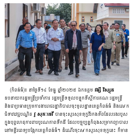
(កំពង់ធំ)៖ នាថ្ងៃទី១៤ ខែធ្នូ ឆ្នាំ២០២៥ ឯកឧត្តម
វង្សី វិស្សុត
ឧបនាយករដ្ឋមន្រ្តីប្រចាំការ រដ្ឋមន្រ្តីទទួលបន្ទុកទីស្តីការគណៈរដ្ឋមន្រ្តី
និងជាប្រធានក្រុមការងាររាជរដ្ឋាភិបាលចុះមូលដ្ឋានខេត្តកំពង់ធំ និងលោក
ជំទាវវេជ្ជបណ្ឌិត
វូ សុភៈទេវី
បានចុះសួរសុខទុក្ខវីរកងទ័ពដែលរងរបួស
ក្នុងបុព្វហេតុការពារបូរណភាពទឹកដី ដែលបច្ចុប្បន្នកំពុងសម្រាកព្យាបាល
នៅមន្ទីរពេទ្យបង្អែកខេត្តកំពង់ធំ។ ដំណើរចុះសាកសួរសុខទុក្ខនេះ ក៏មាន