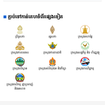
ភ្ជាប់ទៅកាន់គេហទំព័រផ្សេងទៀត
ព្រឹទ្ធសភា
រដ្ឋសភា
ក្រសួងមហាផ្ទៃ
ក្រសួងការបរទេស
ក្រសួងការពារជាតិ
ក្រសួង​សេដ្ឋកិច្ច និង ហិរញ្ញវត្ថុ
ក្រសួងបរិស្ថាន
ក្រសួងអប់រំយុវជន និងកីឡា
ក្រសួងពាណិជ្ជកម្ម
ក្រសួងកសិកម្ម រុក្ខាប្រមាញ់
និងនេសាទ