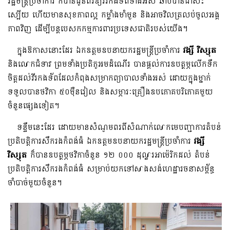
រដ្ឋមន្ត្រីប្រចាំការ ក៏បានជូនពរឱ្យវីរកងទ័ពទាំងអស់ ឆាប់បានជាសះ
ស្បើយ ហើយមានសុខភាពល្អ កម្លាំងមាំមួន និងអាចវិលត្រលប់ចូលអង្គ
ភាពវិញ ដើម្បីបន្តបេសកកម្មការពារប្រទេសជាតិរបស់យើង។
ក្នុងឱកាសនោះដែរ ឯកឧត្ដមឧបនាយករដ្ឋមន្រ្តី​ប្រចាំការ
វង្សី វិស្សុត
និងលោកជំទាវ ព្រមទាំង​ប្រតិភូអមដំណើរ បានផ្ដល់ការឧបត្ថម្ភលើកទឹក
ចិត្តដល់វីរកងទ័ព​ដែលកំពុងសម្រាកព្យាបាលទាំងអស់ ដោយក្នុងម្នាក់
ទទួលបានថវិកា ៥០ម៉ឺនរៀល និងសម្ភារៈគ្រឿងឧបភោគបរិភោគមួយ
ចំនួន​ផ្សេងទៀត។
ទន្ទឹមនេះដែរ ដោយមានសំណូមពរពីសំណាក់លោកមេបញ្ជាការតំបន់
ប្រតិបត្តិការសឹករងកំពង់ធំ ឯកឧត្ដមឧបនាយករដ្ឋមន្រ្តី​ប្រចាំការ
វង្សី
វិស្សុត
ក៏បានឧបត្ថម្ភថវិកាចំនួន ១២ ០០០ ដុល្លារអាម៉េរិកដល់ តំបន់
ប្រតិបត្តិការសឹករងកំពង់ធំ សម្រាប់យកទៅសាងសង់ហេដ្ឋារចនាសម្ព័ន្ធ
ចាំបាច់មួយចំនួន។