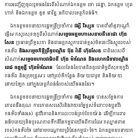
ការអញ្ជើញចូលរួមផងដែរពីសំណាក់ឯកឧត្តម ថោ ជេដ្ឋា, ឯកឧត្តម ហួត
ហាក់ និងឯកឧត្តម នួន ផារ័ត្ន អភិបាលខេត្តកំពង់ធំ។
ឯកឧត្តមឧបនាយករដ្ឋមន្ត្រីប្រចាំការ
វង្សី វិស្សុត
បានពាំនាំនូវបណ្តាំ
ផ្ញើសាកសួរសុខទុក្ខពីសំណាក់
សម្តេចអគ្គ​មហាសេនាបតីតេជោ ហ៊ុន
សែន
ប្រធានព្រឹទ្ធសភា និងជាអគ្គភស្តុភារជាន់ខ្ពស់មិនចេះរីងស្ងួតរបស់
កងទ័ព
និងសម្តេចកិត្តិព្រឹទ្ធបណ្ឌិត ប៊ុន រ៉ានី ហ៊ុនសែន
ជាពិសេសពី
សំណាក់
សម្តេចមហាបវរធិបតី ហ៊ុន ម៉ាណែត និងលោកជំទាវបណ្ឌិត
ពេជ ចន្ទមុន្នី ហ៊ុនម៉ាណែត
ដែលតែងតែបានគិតគូរជានិច្ចពីសុខទុក្ខវីរ
កងទ័ព និងក្រុមគ្រួសារ នៅគ្រប់ទីកន្លែង និយាយជារួម និងនិយាយ
ដោយឡែក នៅក្នុងខេត្តកំពង់ធំរបស់យើងផងដែរ។
ឯកឧត្តមឧបនាយករដ្ឋមន្ត្រីប្រចាំការ
វង្សី វិស្សុត
បានសម្តែងការ
គោរពដឹងគុណ ការកោតសរសើរនិងវាយតម្លៃខ្ពស់ចំពោះបងប្អូនវីរ
កងទ័ពទាំងអស់ នូវវីរភាពនិងការលះបង់គ្រប់បែបយ៉ាង ដើម្បីការពារ
អធិបតេយ្យនិងបូរណភាពទឹកដីនៃកម្ពុជាយើងពីការរំលោភឈ្លានពាន
របស់កងទ័ពថៃ នៅតាមបណ្តោយព្រំដែនកម្ពុជា-ថៃ។ ឯកឧត្តមឧបនាយក