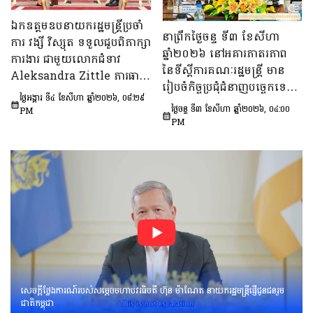
ពិភាក្សា​លើ «សេចក្តីព្រាង
ឯកឧត្តមឧបនាយករដ្ឋមន្ត្រីប្រចាំ
ផែនការ​សកម្មភាពជាតិ​​ស្ដីពី​ការ
នាព្រឹកថ្ងៃចន្ទ ទី៣ ខែសីហា
ការ វង្សី វិស្សុត ទទួលជួបពិភាក្សា
បង្ការទប់ស្កាត់​អាពាហ៍ពិពាហ៍​
ឆ្នាំ២០២៦ នៅអគារភាតរភាព
ការងារ ជាមួយលោកជំទាវ
នៅវ័យក្មេង​និងការ​មាន​ផ្ទៃពោះ​
នៃទីស្តីការគណៈរដ្ឋមន្រ្តី មាន
Aleksandra Zittle ភារធារី
នៅ​វ័យជំទង់​នៅកម្ពុជា
រៀបចំកិច្ចប្រជុំជំនាញបច្ចេកទេស
ស្តីទីនៃស្ថានទូតសហរដ្ឋអាម៉េរិក
ឆ្នាំ២០២៦-២០៣០»។
ថ្ងៃអង្គារ ទី៤ ខែសីហា ឆ្នាំ២០២៦, ០៨:២៩
ក្រោមអធិបតីភាព ឯកឧត្តម លី
ប្រចាំកម្ពុជា
ថ្ងៃចន្ទ ទី៣ ខែសីហា ឆ្នាំ២០២៦, ០៤:០០
PM
ច័ន្ទតុលា រដ្ឋលេខាធិការទីស្តីការ
PM
គណៈរដ្ឋមន្ត្រី អនុប្រធាន និងជា
ប្រធានក្រុមទី២នៃក្រុមប្រឹក្សាអ្នក
ច្បាប់ និងឯកឧត្ដម នៅ ប៉ោនន័រ
អនុប្រធាននិងជាប្រធាន
ក្រុមទី១នៃក្រុមប្រឹក្សាសេដ្ឋកិច្ច
សង្គមកិច្ច និងវប្បធម៌ ដើម្បីពិនិត្យ
និងពិភាក្សាលើ​«សេចក្ដីព្រាង
អនុក្រឹត្យស្ដីពី​ការគ្រប់គ្រង
អាកាសយានគ្មាន
មនុស្សបើក(ដ្រូន)»។
សេចក្តីថ្លែងការណ៍របស់សម្តេចមហាបវរធិបតី ហ៊ុន ម៉ាណែត នាយករដ្ឋមន្រ្តីផ្ញើជូនជនរួម
ជាតិកម្ពុជា