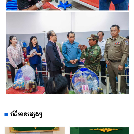
ព័ត៌មានផ្សេងៗ