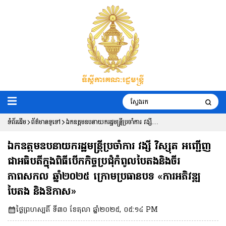
ទំព័រដើម
ព័ត៌មានទូទៅ
ឯកឧត្តមឧបនាយករដ្ឋមន្រ្តីប្រចាំការ វង្សី
វិស្សុត អញ្ជើញជាអធិបតីក្នុងពិធីបើកកិច្ចប្រជុំ
ឯកឧត្តមឧបនាយករដ្ឋមន្រ្តីប្រចាំការ វង្សី វិស្សុត អញ្ជើញ
កំពូលបៃតងនិងចីរភាពសកល ឆ្នាំ២០២៥
ជាអធិបតីក្នុងពិធីបើកកិច្ចប្រជុំកំពូលបៃតងនិងចីរ
ភាពសកល ឆ្នាំ២០២៥ ក្រោមប្រធានបទ «ការអភិវឌ្ឍ
ក្រោមប្រធានបទ «ការអភិវឌ្ឍបៃតង និង
បៃតង និងឱកាស»
ឱកាស»
ថ្ងៃព្រហស្បតិ៍ ទី៣០ ខែតុលា ឆ្នាំ២០២៥, ០៥:១៤ PM