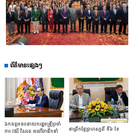
ព័ត៌មានផ្សេងៗ
ឯកឧត្តមឧបនាយករដ្ឋមន្រ្តីប្រចាំ
នាព្រឹកថ្ងៃព្រហស្បតិ៍ ទី៦ ខែ
ការ វង្សី វិស្សុត អញ្ជើញដឹកនាំ