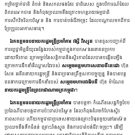
កម្រិតថ្នាក់ជាតិ តំបន់ និងសកលផងដែរ ជាពិសេស ក្នុងបរិការណ៍ដែល
ពិភពលោកបាន និងកំពុងប្រឈមនឹងគ្រោះមហន្តរាយធម្មជាតិ
ការសឹករិចរិលបរិស្ថាន និង ការបាត់បង់ជីវចម្រុះ ដែលបណ្តាលមកពីការ
ប្រែប្រួលអាកាសធាតុ។
ឯកឧត្តមឧបនាយករដ្ឋមន្រ្តីប្រចាំការ វង្សី វិស្សុត
បានគូសបញ្ជាក់ពី
ការប្តេជ្ញាចិត្តដ៏យូរអង្វែងរបស់កម្ពុជាក្នុងការកសាងអនាគតប្រកប
ដោយចីរភាព ក្រោមម្លប់នៃសន្តិភាពនិងស្ថិរភាពដែលបានបង្កើតឡើង
ក្រោមការដឹកនាំដ៏ឈ្លាសវៃរបស់
សម្តេចអគ្គមហាសេនាបតីតេជោ
ហ៊ុន
សែន អតីតនាយករដ្ឋមន្ត្រី និងជាប្រធានព្រឹទ្ធសភាបច្ចុប្បន្ន និងបានបន្ត
ឥតងាករេក្រោមការដឹកនាំរបស់
សម្តេចមហាបវរធិបតី
ហ៊ុន ម៉ាណែត
នាយករដ្ឋមន្ត្រីនៃព្រះរាជាណាចក្រកម្ពុជា
។
ឯកឧត្តមឧបនាយករដ្ឋមន្រ្តីប្រចាំការ
បានបន្តថា កំណើនសេដ្ឋកិច្ចបែប
ប្រពៃណីបានបង្កជាការប៉ះពាល់បរិស្ថាន ដែលកំពុងគំរាមកំហែងស្ថិរ
ភាពសកល ហើយកម្ពុជាជាប្រទេសងាយរងគ្រោះបំផុតមួយនៅអាស៊ាន
ប្រឈមនឹងទឹកជំនន់ គ្រោះរាំងស្ងួត និងការបាត់បង់ជីវៈចម្រុះ។ ដើម្បី