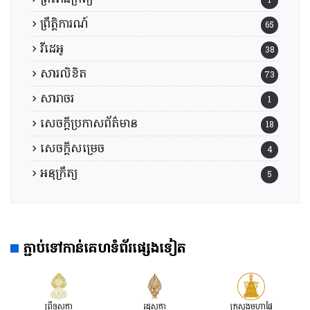
ព្រឹត្តិការណ៍
65
វីដេអូ
38
សារលិខិត
73
សារាចរ
1
សេចក្តីប្រកាសព័ត៌មាន
18
សេចក្តីសម្រេច
4
អនុក្រឹត្យ
5
ភ្ជាប់ទៅកាន់គេហទំព័រផ្សេងទៀត
ព្រឹទ្ធសភា
រដ្ឋសភា
ក្រសួងមហាផ្ទៃ