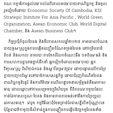
គណៈកម្មាធិការផ្ដល់យោបល់លើគោលនយោបាយពាណិជ្ជកម្ម និងចូល
រួមរៀបចំដោយ Economic Society Of Cambodia, KSI
Strategic Institute For Asia Pacific , World Green
Organization, Asean Economic Club, World Digital
Chamber, និង Asean Business Club។
កិច្ចប្រជុំកំពូលបៃតង និងចីរភាពសកលឆ្នាំ២០២៥ មានគោលបំណង
ជាយុទ្ធសាស្ត្រក្នុងការបង្កើនល្បឿនកំណែទម្រង់បៃតង នៅកម្រិតជាតិ
តំបន់ និងសកល តាមរយៈការចែករំលែកចំណេះដឹង បទពិសោធន៍ និង
ការសហការគ្នារវាងថ្នាក់ដឹកនាំ អ្នករៀបចំគោលនយោបាយ អ្នក
វិទ្យាសាស្ត្រ វិស័យឯកជន និងស្ថាប័នស្រាវជ្រាវ ដោយផ្តោតលើការប្រែ
ក្លាយបញ្ហាបរិស្ថានទៅជាឱកាសសេដ្ឋកិច្ច ដោយជំរុញកំណើនបៃតង
ពាណិជ្ជកម្មនិរន្តរ៍ និងការវិនិយោគលើហេដ្ឋារចនាសម្ព័ន្ធធន់នឹងអាកាស
ធាតុ ពោលឆ្ពោះទៅការសម្រេចចក្ខុវិស័យរួម គឺពិភពលោកមួយដែល
កាន់តែមានលក្ខណៈបៃតង និងមានភាពភាពធន់ទៅនឹងការប្រែប្រួល
អាកាសធាតុ។ ជារួម កម្មវិធីនេះពុំមែនគ្រាន់តែជាសន្នីសីទប៉ុណ្ណោះទេ
ប៉ុន្តែជាវេទិកាមួយដ៏សំខាន់ក្នុងការពន្លឿនការធ្វើបដិវត្តកម្មបៃតងទាំង