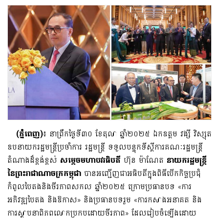
(ភ្នំពេញ)
៖ នាព្រឹកថ្ងៃទី៣០ ខែតុលា ឆ្នាំ២០២៥ ឯកឧត្តម វង្សី វិស្សុត
ឧបនាយករដ្ឋមន្រ្តីប្រចាំការ រដ្ឋមន្រ្តី ទទួលបន្ទុកទីស្តីការគណៈរដ្ឋមន្រ្តី
តំណាងដ៏ខ្ពង់ខ្ពស់
សម្ដេចមហាបវរធិបតី
ហ៊ុន ម៉ាណែត
នាយករដ្ឋមន្រ្តី
នៃព្រះរាជាណាចក្រកម្ពុជា
បានអញ្ជើញជាអធិបតីក្នុងពិធីបើកកិច្ចប្រជុំ
កំពូលបៃតងនិងចីរភាពសកល ឆ្នាំ២០២៥ ក្រោមប្រធានបទ «ការ
អភិវឌ្ឍបៃតង និងឱកាស» និងប្រធានបទរួម «ការកសាងអនាគត និង
ការស្ថាបនាពិភពលោកប្រកបដោយចីរភាព» ដែលរៀបចំឡើងដោយ