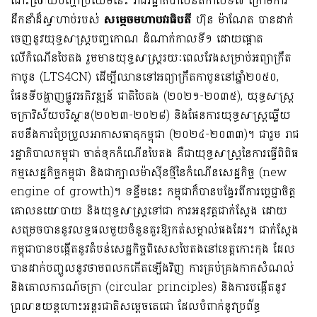
ដោះស្រាយបញ្ហាប្រឈមនេះ រាជរដ្ឋាភិបាល​នីតិកាលទី៧ ក្រោមការ
ដឹកនាំដ៏ស្វាហាប់របស់
សម្តេចមហាបវរធិបតី
ហ៊ុន ម៉ាណែត បានដាក់
ចេញនូវយុទ្ធសាស្ត្របញ្ចកោណ ដំណាក់កាលទី១ ដោយផ្តោត
លើកំណើនបៃតង រួមមានយុទ្ធសាស្ត្ររយៈពេលវែងសម្រាប់អព្យាក្រឹត
កាបូន (LTS4CN) ដើម្បីឈានទៅអព្យាក្រឹតកាបូននៅឆ្នាំ២០៥០,
ផែនទីបង្ហាញផ្លូវអភិវឌ្ឍន៍ ជាតិបៃតង (២០២១-២០៣៥), យុទ្ធសាស្រ្ត
ចក្រាវិស័យបរិស្ថាន(២០២៣-២០២៨) និងផែនការយុទ្ធសាស្ត្រឆ្លើយ
តបនឹងការប្រែប្រួលអាកាសធាតុកម្ពុជា (២០២៤-២០៣៣)។ ជារួម រាជ
រដ្ឋាភិបាលកម្ពុជា ចាត់ទុកកំណើនបៃតង គឺជាយុទ្ធសាស្រ្តនៃការធ្វើពិពិធ
កម្មសេដ្ឋកិច្ចកម្ពុជា និងជាក្បាលម៉ាស៊ីនថ្មីនៃកំណើនសេដ្ឋកិច្ច (new
engine of growth)។ ទន្ទឹមនេះ កម្ពុជាក៏បានបង្វែរពីការប្តេជ្ញាចិត្ត
គោលនយោបាយ និងយុទ្ធសាស្រ្តទៅជា ការអនុវត្តជាក់ស្តែង ដោយ
សម្រេចបាននូវលទ្ធផលមួយចំនួនគួរឱ្យកត់សម្គាល់ផងដែរ។ ជាក់ស្តែង
កម្ពុជាបានបង្កើតនូវតំបន់សេដ្ឋកិច្ចពិសេសបៃតងនៅខេត្តកោះកុង ដែល
បានដាក់បញ្ចូលនូវថាមពលកកើតឡើងវិញ ការគ្រប់គ្រងកាកសំណល់
និងគោលការណ៍ចក្រា (circular principles) និងការបង្កើតនូវ
ព្រលានយន្តហោះអន្តរជាតិសម្តេចតេជោ ដែលបំពាក់នូវប្រព័ន្ធ