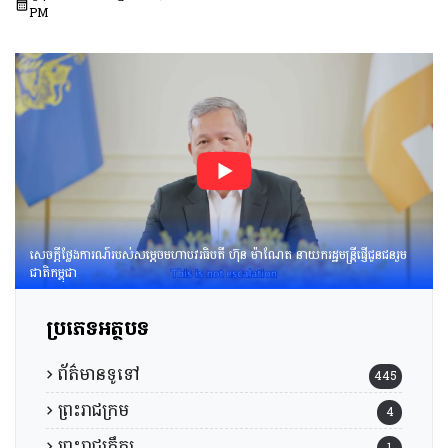
ការ​ទីស្តីការគណៈរដ្ឋមន្ត្រី ដើម្បី
PM
ពិនិត្យនិងពិភាក្សា​លើ​សេចក្ដី
ព្រាង​គំរូ​របាយការណ៍​សង្ខេប​ស្ដីពី​
វឌ្ឍនភាព​និងសមិទ្ធផល​សំខាន់ៗ​
របស់​រាជរដ្ឋាភិបាល​នៃ​
ព្រះរាជាណាចក្រកម្ពុជា។
សេចក្តីថ្លែងការណ៍របស់សម្តេចមហាបវរធិបតី ហ៊ុន ម៉ាណែត នាយករដ្ឋមន្រ្តីផ្ញើជូនជនរួម
ជាតិកម្ពុជា
ប្រភេទអត្ថបទ
ព័ត៌មានទូទៅ
445
ព្រះរាជក្រម
4
ព្រះរាជក្រឹត្យ
1