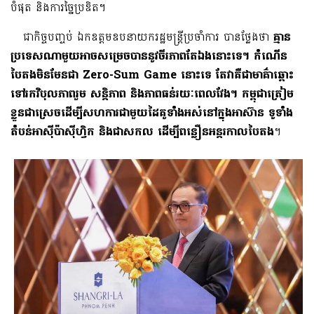
បំផុត និងការច្នៃប្រឌិត។
ជាកិច្ចបញ្ចប់ ឯកឧត្តមឧបនាយករដ្ឋមន្រ្តីប្រចាំការ បានថ្លែងថា
គ្មាន
ប្រទេសណាមួយអាចសម្រេចបាននូវចីរភាពតែឯងនោះទេ។ កំណើន
បៃតងមិនមែនជា
Zero-Sum Game នោះទេ តែវាគឺជាមាគ៌ាឆ្ពោះ
ទៅរកវិបុលភាពរួម សន្តិភាព និងភាពធន់រយៈពេលវែង។ កម្ពុជាត្រៀម
ខ្លួនជាស្រេចដើម្បីសហការជាមួយដៃគូទាំងអស់នៅក្នុងអាស៊ាន ទូទាំង
តំបន់អាស៊ីប៉ាស៊ីហ្វិក និងជាសកល ដើម្បីពន្លឿនអន្តរកាលបៃតង
។