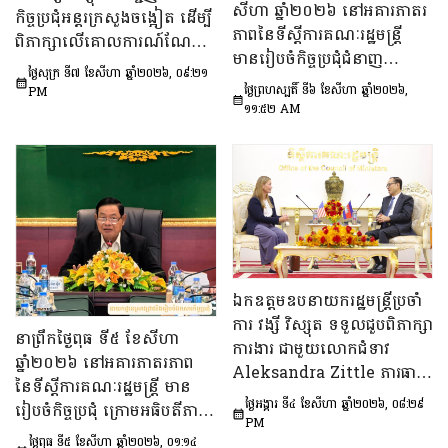
សីហា ឆ្នាំ២០២៦ នៅអគារភាតរ
កិច្ចប្រជុំអន្តរក្រសួងចង្អៀត ដើម្បី
ភាពនៃទីស្តីការគណៈរដ្ឋមន្រ្តី
ពិភាក្សាលើគោលការណ៍​ណែនាំ
មានរៀបចំកិច្ចប្រជុំជំនាញ
ស្តីពីការរៀបចំប្រកាស ប្រកាស
ថ្ងៃសុក្រ ទី៧ ខែសីហា ឆ្នាំ២០២៦, ០៩:២១
បច្ចេកទេស ក្រោមអធិបតីភាព
អន្តរក្រសួង និងប្រកាសរួម របស់
ថ្ងៃព្រហស្បតិ៍ ទី៦ ខែសីហា ឆ្នាំ២០២៦,
PM
ឯកឧត្តម សុក ផេង រដ្ឋលេខាធិ
១១:៥២ AM
ក្រសួង ស្ថាប័ន
ការទីស្ដីការគណៈរដ្ឋមន្ត្រី អនុ
ប្រធាន និងជាប្រធាន​ក្រុម​ការងារ​
ទី៣នៃក្រុមប្រឹក្សាអ្នកច្បាប់ និង
ឯកឧត្តម ចែម ផល្លា អនុប្រធាន​
និង​ជា​ប្រធាន​ក្រុមការងារទី៣នៃ
ក្រុមប្រឹក្សាសេដ្ឋកិច្ច សង្គមកិច្ច
និង​វប្បធម៌ ដើម្បីពិនិត្យ​និង​
ពិភាក្សា​លើ «សេចក្តីព្រាង
ឯកឧត្តមឧបនាយករដ្ឋមន្ត្រីប្រចាំ
ផែនការ​សកម្មភាពជាតិ​​ស្ដីពី​ការ
ការ វង្សី វិស្សុត ទទួលជួបពិភាក្សា
នាព្រឹកថ្ងៃពុធ ទី៥ ខែសីហា
បង្ការទប់ស្កាត់​អាពាហ៍ពិពាហ៍​
ការងារ ជាមួយលោកជំទាវ
ឆ្នាំ២០២៦ នៅអគារភាតរភាព
នៅវ័យក្មេង​និងការ​មាន​ផ្ទៃពោះ​
Aleksandra Zittle ភារធារី
នៃទីស្តីការគណៈរដ្ឋមន្រ្តី មាន
នៅ​វ័យជំទង់​នៅកម្ពុជា
ស្តីទីនៃស្ថានទូតសហរដ្ឋអាម៉េរិក
ថ្ងៃអង្គារ ទី៤ ខែសីហា ឆ្នាំ២០២៦, ០៨:២៩
រៀបចំកិច្ចប្រជុំ ក្រោមអធិបតីភាព
ឆ្នាំ២០២៦-២០៣០»។
ប្រចាំកម្ពុជា
PM
ឯកឧត្តម ឆឺយ រឿន រដ្ឋលេខាធិ
ថ្ងៃពុធ ទី៥ ខែសីហា ឆ្នាំ២០២៦, ០១:១៤