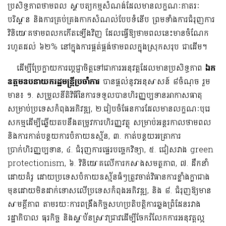
ប្រសិទ្ធភាពថាមពល ស្ថាបត្យកម្មសំណង់ដែលមានលក្ខណៈភាតរៈ
បរិស្ថាន និងការគ្រប់គ្រងកាកសំណល់បែបទំនើប ព្រមទាំងការជំរុញការ
វិនិយោគថាមពលកកើតឡើងវិញ ដែលធ្វើឱ្យថាមពលនេះមានចំណែក
រហូតដល់ ៦២% នៅក្នុងការផ្គត់ផ្គង់ថាមពលក្នុងស្រុកសរុប ជាដើម។
ដើម្បីប្រែក្លាយការប្តេជ្ញាចិត្តទៅជាការអនុវត្តដែលមានប្រសិទ្ធភាព
ឯក
ឧត្តមឧបនាយករដ្ឋមន្រ្តីប្រចាំការ
បានផ្តល់នូវអនុសាសន៍ ៨ចំណុច រួម
មាន៖ ១. សម្រួលនីតិវិធីនៃការទទួលបានហិរញ្ញប្បទានអាកាសធាតុ
សម្រាប់ប្រទេសកំពុងអភិវឌ្ឍ, ២.រៀបចំផែនការដែលមានលក្ខណៈបុរេ
សកម្មដើម្បីឆ្លើយតបនឹងតម្រូវការហិរញ្ញវត្ថុ សម្រាប់អន្តរកាលថាមពល
និងការកាត់បន្ថយការបំភាយឧស្ម័ន, ៣. កាត់បន្ថយ
អត្រាការ
ប្រាក់ហិរញ្ញប្បទាន, ៤. ជំរុញការផ្ទេរបច្ចេកវិទ្យា, ៥. ជៀសវាង green
protectionism, ៦. វិនិយោគលើការកសាងសមត្ថភាព, ៧. ដឹកនាំ
ដោយគំរូ ដោយប្រទេសបំភាយឧស្ម័នធំៗត្រូវចាត់វិធានការខ្លាំងក្លាជាង
មុនដោយមិនដាក់ទោសលើប្រទេសកំពុងអភិវឌ្ឍ, និង ៨. ជំរុញឱ្យមាន
សាមគ្គីភាព តាមរយៈការពង្រឹងកិច្ចសហប្រតិបត្តិការឆ្លងព្រំដែនរវាង
រដ្ឋាភិបាល ធុរកិច្ច និងស្ថាប័នស្រាវជ្រាវដើម្បីចែករំលែកការអនុវត្តល្អ