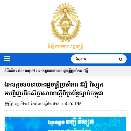
ទំព័រដើម
ព័ត៌មានទូទៅ
ឯកឧត្តមឧបនាយករដ្ឋមន្រ្តីប្រចាំការ វង្សី
វិស្សុត អញ្ជើញបើកសិក្ខាសាលាស្តីពីប្រព័ន្ធ
ឯកឧត្តមឧបនាយករដ្ឋមន្រ្តីប្រចាំការ វង្សី វិស្សុត
ច្បាប់កម្ពុជា
អញ្ជើញបើកសិក្ខាសាលាស្តីពីប្រព័ន្ធច្បាប់កម្ពុជា
ថ្ងៃចន្ទ ទី២៧ ខែតុលា ឆ្នាំ២០២៥, ០៥:៤៨ PM