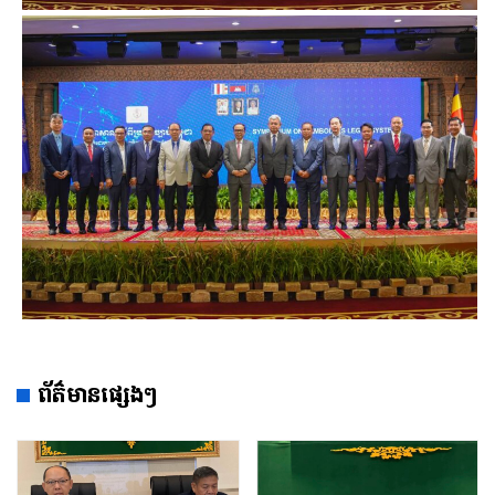
ព័ត៌មានផ្សេងៗ