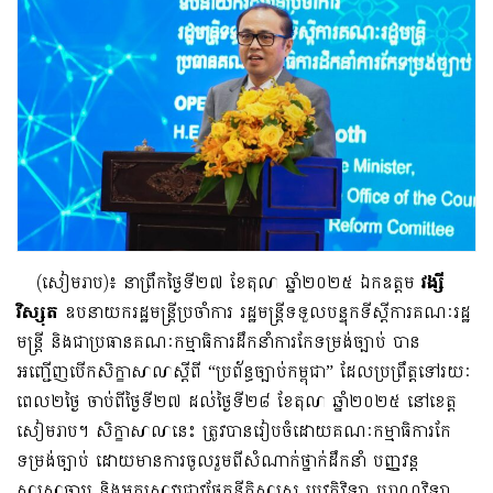
(សៀមរាប)៖ នាព្រឹកថ្ងៃទី២៧ ខែតុលា ឆ្នាំ២០២៥ ឯកឧត្តម
វង្សី
វិស្សុត
ឧបនាយករដ្ឋមន្ត្រីប្រចាំការ រដ្ឋមន្ត្រីទទួលបន្ទុកទីស្តីការគណៈរដ្ឋ
មន្ត្រី និងជាប្រធានគណៈកម្មាធិការដឹកនាំការកែទម្រង់ច្បាប់ បាន
អញ្ជើញបើកសិក្ខាសាលាស្តីពី “ប្រព័ន្ធច្បាប់កម្ពុជា” ដែលប្រព្រឹត្តទៅរយៈ
ពេល២ថ្ងៃ ចាប់ពីថ្ងៃទី២៧ ដល់ថ្ងៃទី២៨ ខែតុលា ឆ្នាំ២០២៥ នៅខេត្ត
សៀមរាប។ សិក្ខាសាលានេះ ត្រូវបានរៀបចំដោយគណៈកម្មាធិការកែ
ទម្រង់ច្បាប់ ដោយមានការចូលរួមពីសំណាក់ថ្នាក់ដឹកនាំ បញ្ញវន្ត
សាស្ត្រាចារ្យ និងអ្នកស្រាវជ្រាវផ្នែកនីតិសាស្ត្រ ប្រវត្តិវិទ្យា បុរាណវិទ្យា