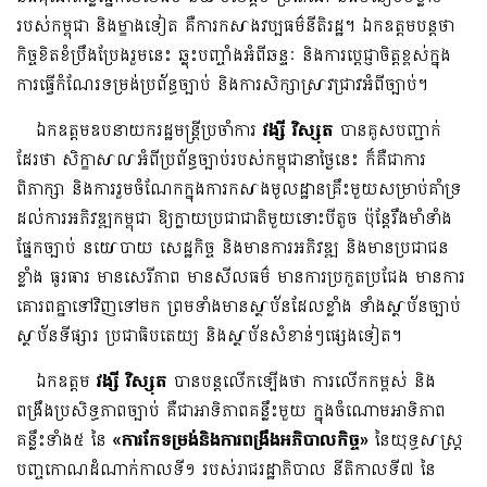
របស់កម្ពុជា និងម្ខាងទៀត គឺការកសាងវប្បធម៌នីតិរដ្ឋ។ ឯកឧត្តមបន្តថា
កិច្ចខិតខំប្រឹងប្រែងរួមនេះ ឆ្លុះបញ្ចាំងអំពីឆន្ទៈ និងការប្តេជ្ញាចិត្តខ្ពស់ក្នុង
ការធ្វើកំណែរទម្រង់ប្រព័ន្ធច្បាប់ និងការសិក្សាស្រាវជ្រាវអំពីច្បាប់។
ឯកឧត្តមឧបនាយករដ្ឋមន្រ្តីប្រចាំការ
វង្សី វិស្សុត
បានគូសបញ្ជាក់
ដែរថា សិក្ខាសាលាអំពីប្រព័ន្ធច្បាប់របស់កម្ពុជានាថ្ងៃនេះ ក៏គឺជាការ
ពិភាក្សា និងការរួមចំណែកក្នុងការកសាងមូលដ្ឋានគ្រឹះមួយសម្រាប់គាំទ្រ
ដល់ការអភិវឌ្ឍកម្ពុជា ឱ្យក្លាយប្រជាជាតិមួយទោះបីតូច ប៉ុន្តែរឹងមាំទាំង
ផ្នែកច្បាប់ នយោបាយ សេដ្ឋកិច្ច និងមានការអភិវឌ្ឍ និងមានប្រជាជន
ខ្លាំង ធូរធារ មានសេរីភាព មានសីលធម៌ មានការប្រកួតប្រជែង មានការ
គោរពគ្នាទៅវិញទៅមក ព្រមទាំងមានស្ថាប័នដែលខ្លាំង ទាំងស្ថាប័នច្បាប់
ស្ថាប័ន​ទីផ្សារ ប្រជាធិបតេយ្យ និងស្ថាប័នសំខាន់ៗផ្សេងទៀត។
ឯកឧត្តម
វង្សី វិស្សុត
បានបន្តលើកឡើងថា ការលើកកម្ពស់ និង
ពង្រឹងប្រសិទ្ធភាពច្បាប់ គឺជាអាទិភាពគន្លឹះមួយ ក្នុងចំណោមអាទិភាព
គន្លឹះទាំង៥ នៃ
«ការកែទម្រង់និងការពង្រឹងអភិបាលកិច្ច»
នៃយុទ្ធសាស្រ្ត
បញ្ចកោណដំណាក់កាលទី១ របស់រាជរដ្ឋាភិបាល នីតិកាលទី៧ នៃ