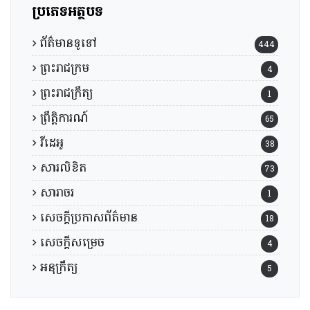
ប្រភេទអត្ថបទ
ព័ត៌មានទូទៅ
444
ព្រះរាជក្រម
4
ព្រះរាជក្រឹត្យ
1
ព្រឹត្តិការណ៍
65
វីដេអូ
38
សារលិខិត
73
សារាចរ
1
សេចក្តីប្រកាសព័ត៌មាន
18
សេចក្តីសម្រេច
4
អនុក្រឹត្យ
5