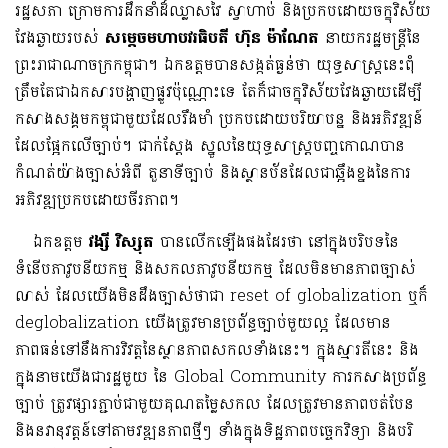
រដ្ឋសភា ក្រោមការដឹកនាំដ៏ឈ្លាសវៃ ស្វាហាប់ និងប្រកបដោយចក្ខុវិស័យ
វែងឆ្ងាយរបស់
សម្តេចមហាបវរធិបតី ហ៊ុន ម៉ាណែត
នាយករដ្ឋមន្រ្តីនៃ
ព្រះរាជាណាចក្រកម្ពុជា។ ឯកឧត្តមបានសង្កត់ធ្ងន់ថា យុទ្ធសាស្ត្រនេះពុំ
ត្រឹមតែជាឯកសារបង្ហាញផ្លូវប៉ុណ្ណោះទេ តែក៏ជាចក្ខុវិស័យវែងឆ្ងាយដើម្បី
កសាងសង្គមកម្ពុជាមួយដែលរឹងមាំ ប្រកបដោយបរិយាបន្ន និងអភិវឌ្ឍន៍
ដែលផ្អែកលើច្បាប់។ ជាក់ស្តែង ស្នូលនៃយុទ្ធសាស្ត្របញ្ចកោណបាន
កំណត់យ៉ាងច្បាស់អំពី តួនាទីច្បាប់ និងស្ថានប័នដែលជាឆ្អឹងខ្នងនៃការ
អភិវឌ្ឍប្រកបដោយចីរភាព។
ឯកឧត្តម
វង្សី វិស្សុត
បានលើកឡើងផងដែរថា នៅក្នុងបរិបទនៃ
ទំនើបភាវូបនីយកម្ម និងសកលភាវូបនីយកម្ម ដែលមិនមានភាពច្បាស់
លាស់ ដែលយើងមិនដឹងច្បាស់ថាជា reset of globalization ឬក៏
deglobalization យើងត្រូវមានប្រព័ន្ធច្បាប់មួយល្អ ដែលមាន
ភាពធន់ទៅនឹងការ​​វិវត្តនៃស្ថានភាពសកលទាំងនេះ។ ក្នុងស្មារតីនេះ និង
ក្នុងនាមយើងជារដ្ឋមួយ នៃ Global Community ការកសាងប្រព័ន្ធ
ច្បាប់ ត្រូវផ្សារភ្ជាប់ជាមួយគុណតម្លៃសកល ដែលត្រូវមានភាពបត់បែន
និងនវានុវត្តន៍ទៅតាមវឌ្ឍនភាពថ្មីៗ ទាំងក្នុងទិដ្ឋភាពបច្ចេកវិទ្យា និងបរិ