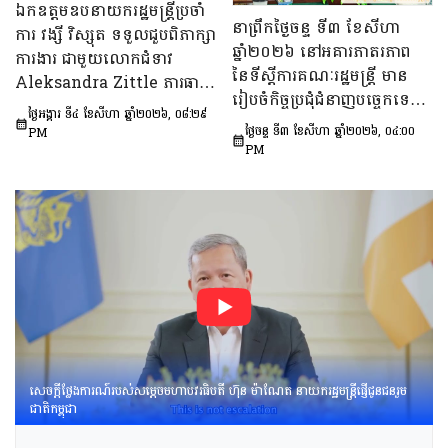
ឯកឧត្តមឧបនាយករដ្ឋមន្ត្រីប្រចាំ
ផែនការ​សកម្មភាពជាតិ​​ស្ដីពី​ការ
នាព្រឹកថ្ងៃចន្ទ ទី៣ ខែសីហា
ការ វង្សី វិស្សុត ទទួលជួបពិភាក្សា
បង្ការទប់ស្កាត់​អាពាហ៍ពិពាហ៍​
ឆ្នាំ២០២៦ នៅអគារភាតរភាព
ការងារ ជាមួយលោកជំទាវ
នៅវ័យក្មេង​និងការ​មាន​ផ្ទៃពោះ​
នៃទីស្តីការគណៈរដ្ឋមន្រ្តី មាន
Aleksandra Zittle ភារធារី
នៅ​វ័យជំទង់​នៅកម្ពុជា
រៀបចំកិច្ចប្រជុំជំនាញបច្ចេកទេស
ស្តីទីនៃស្ថានទូតសហរដ្ឋអាម៉េរិក
ឆ្នាំ២០២៦-២០៣០»។
ថ្ងៃអង្គារ ទី៤ ខែសីហា ឆ្នាំ២០២៦, ០៨:២៩
ក្រោមអធិបតីភាព ឯកឧត្តម លី
ប្រចាំកម្ពុជា
ថ្ងៃចន្ទ ទី៣ ខែសីហា ឆ្នាំ២០២៦, ០៤:០០
PM
ច័ន្ទតុលា រដ្ឋលេខាធិការទីស្តីការ
PM
គណៈរដ្ឋមន្ត្រី អនុប្រធាន និងជា
ប្រធានក្រុមទី២នៃក្រុមប្រឹក្សាអ្នក
ច្បាប់ និងឯកឧត្ដម នៅ ប៉ោនន័រ
អនុប្រធាននិងជាប្រធាន
ក្រុមទី១នៃក្រុមប្រឹក្សាសេដ្ឋកិច្ច
សង្គមកិច្ច និងវប្បធម៌ ដើម្បីពិនិត្យ
និងពិភាក្សាលើ​«សេចក្ដីព្រាង
អនុក្រឹត្យស្ដីពី​ការគ្រប់គ្រង
អាកាសយានគ្មាន
មនុស្សបើក(ដ្រូន)»។
សេចក្តីថ្លែងការណ៍របស់សម្តេចមហាបវរធិបតី ហ៊ុន ម៉ាណែត នាយករដ្ឋមន្រ្តីផ្ញើជូនជនរួម
ជាតិកម្ពុជា