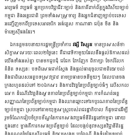
អារ្យធម៌ វប្បធម៌ អ្នកប្រកបវិជ្ជាជីវៈច្បាប់ និងភាគីពាក់ព័ន្ធក្នុងវិស័យច្បាប់
កម្ពុជា និងអន្តរជាតិ ព្រមទាំងសាស្រ្តាចារ្យ និងអ្នកជំនាញច្បាប់បរទេស
អញ្ជើញមកពីប្រទេសអាមេរិក អង់គ្លេស កាណាដា ជប៉ុន ចិន និង
ម៉ាឡេស៊ីផងដែរ។
ឯកឧត្តមឧបនាយករដ្ឋមន្រ្តីប្រចាំការ
វង្សី វិស្សុត
មានប្រសាសន៍ថា
សិក្ខាសាលារយៈពេល២ថ្ងៃនេះ គឺជាវេទិកាមួយដែលនឹងផ្តល់ឱកាសដល់
យើងទាំងអស់គ្នា បានមកជួបជុំ ជជែក វែកញែក ពិភាក្សា ចែករំលែក
គំនិត ទស្សនៈ បទពិសោធជាក់ស្តែង និងផ្តល់ធាតុចូលជាមតិយោបល់
និងជាពិសេសអត្ថបទស្រាវជ្រាវ តាមប្រធានបទនីមួយៗ ដែលបានចង
ក្រងរហូតដល់ទៅ ២០ឯកសារ និងការវិវត្តនៃប្រព័ន្ធច្បាប់ធំៗ លើសកល
លោក ដំណើរវិវត្តនិងស្ថានភាពនៃប្រព័ន្ធច្បាប់កម្ពុជា ការកំណត់អត្ត
សញ្ញាណនៃប្រព័ន្ធច្បាប់កម្ពុជា និងឈានឆ្ពោះទៅរកបូរណភាពនៃប្រព័ន្ធ
ច្បាប់កម្ពុជា ស្របទៅតាមយុទ្ធសាស្ត្ររបស់រាជរដ្ឋាភិបាល ក៏ដូចជាដើម្បី
រួមចំណែករៀបចំក្របខ័ណ្ឌនៃការកសាងវប្បធម៌នីតិរដ្ឋនៅកម្ពុជា ដោយ
ក្នុងនោះ ម្ខាងគឺការកសាងប្រព័ន្ធច្បាប់ ដែលបង្កប់នូវទស្សនវិជ្ជានីតិរដ្ឋ
និងគុណតម្លៃផ្នែកសីលធម៌ និយាមសង្គម ប្រពៃណី និងទំនៀមទម្លាប់