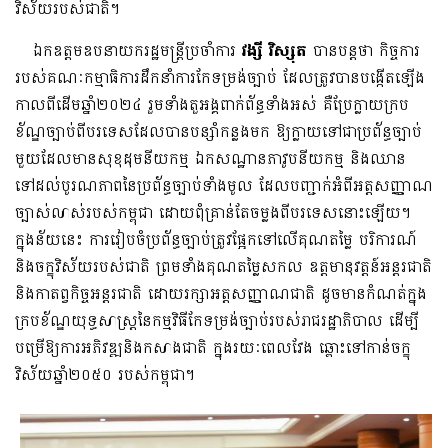
វិស័យរបស់ជាតិ។
ឯកឧត្តមឧបនាយករដ្ឋមន្រ្តីប្រចាំការ
វង្សី វិស្សុត
បានបន្តថា កិច្ចការ
របស់គណៈកម្មាធិការដឹកនាំការកែទម្រង់ច្បាប់ ដែលត្រូវបានបង្កើតឡើង
កាលពីដើមឆ្នាំ២០២៤ រួមទាំងតួអង្គពាក់ព័ន្ធទាំងអស់ គឺប្រែក្លាយក្រប
ខ័ណ្ឌច្បាប់ពីបរទេសដែលបានបន្សាំកន្លងមក ឱ្យក្លាយទៅជាប្រព័ន្ធច្បាប់
មួយដែលមានសុខុដុមនីយកម្ម ឯកសណ្ឋានភាវូបនីយកម្ម និងឈាន
ទៅដល់បូរណភាពនៃប្រព័ន្ធច្បាប់ទាំងមូល ដែលបញ្ជាក់អំពីអត្តសញ្ញាណ
ច្បាស់លាស់របស់កម្ពុជា ដោយពុំគ្រាន់តែចម្លងពីបរទេសនោះឡើយ។
ក្នុងន័យនេះ ការរៀបចំប្រព័ន្ធច្បាប់ត្រូវផ្អែកទៅលើគុណតម្លៃ បរិការណ៍
និងចក្ខុវិស័យរបស់ជាតិ ព្រមទាំងគុណតម្លៃសកល ឧត្តមានុវត្តន៍អន្តរជាតិ
និងកាតព្វកិច្ចអន្តរជាតិ ដោយរក្សាអត្តសញ្ញាណជាតិ ដូចមានកំណត់ក្នុង
ក្របខ័ណ្ឌយុទ្ធសាស្ត្រនៃកម្មវិធីកែទម្រង់ច្បាប់របស់រាជរដ្ឋាភិបាល ដើម្បី
បម្រើឱ្យការអភិវឌ្ឍនិងកសាងជាតិ ក្នុងរយៈពេលវែង ឆ្ពោះទៅកាន់ចក្ខុ
វិស័យឆ្នាំ២០៥០ របស់កម្ពុជា។