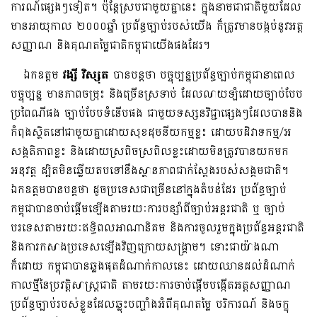
ការណ៍ផ្សេងៗទៀត។ ប៉ុន្តែស្របជាមួយគ្នានេះ ក្នុងនាមជាជាតិមួយដែល
មានអាយុកាល ២០០០ឆ្នាំ ប្រព័ន្ធច្បាប់របស់យើង ក៏ត្រូវមានបង្កប់នូវអត្ត
សញ្ញាណ និងគុណតម្លៃជាតិកម្ពុជាយើងផងដែរ។
ឯកឧត្តម
វង្សី វិស្សុត
បានបន្តថា បច្ចុប្បន្នប្រព័ន្ធច្បាប់កម្ពុជានាពេល
បច្ចុប្បន្ន មានភាពចម្រុះ និងច្រើនស្រទាប់ ដែលលាយឡំដោយច្បាប់បែប
ប្រពៃណីផង ច្បាប់បែបទំនើបផង ជាមួយទស្សនវិជ្ជាផ្សេងៗដែលបាននិង
កំពុងស្ថិតនៅជាមួយគ្នាដោយសុខដុមនីយកម្មខ្លះ ដោយបដិវាទកម្ម/អ
សង្គតិភាពខ្លះ និងដោយស្រពិចស្រពិលខ្លះដោយមិនត្រូវបានយកមក
អនុវត្ត ដ្បិតមិនឆ្លើយតបទៅនឹងស្ថានភាពជាក់ស្តែងរបស់សង្គមជាតិ។
ឯកឧត្តមបានបន្តថា ដូចប្រទេសជាច្រើននៅក្នុងតំបន់ដែរ ប្រព័ន្ធច្បាប់
កម្ពុជាបានចាប់ផ្តើមឡើងតាមរយៈការបន្សាំពីច្បាប់អន្តរជាតិ ឬ ច្បាប់
បរទេសតាមរយៈឥទ្ធិពលអាណានិគម និងការចូលរួមក្នុងប្រព័ន្ធអន្តរជាតិ
និងការកសាងប្រទេសឡើងវិញក្រោយសង្គ្រាម។ ទោះជាយ៉ាងណា
ក៏ដោយ កម្ពុជាបានឆ្លងផុតដំណាក់កាលនេះ ដោយឈានដល់ដំណាក់
កាលថ្មីនៃប្រវត្តិសាស្ត្រជាតិ តាមរយៈការចាប់ផ្តើមបង្កើតអត្តសញ្ញាណ
ប្រព័ន្ធច្បាប់របស់ខ្លួនដែលឆ្លុះបញ្ចាំងអំពីគុណតម្លៃ បរិការណ៍ និងចក្ខុ