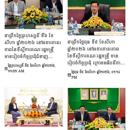
នាព្រឹកថ្ងៃព្រហស្បតិ៍ ទី៦ ខែ
នាព្រឹកថ្ងៃពុធ ទី៥ ខែសីហា
សីហា ឆ្នាំ២០២៦ នៅអគារភាតរ
ឆ្នាំ២០២៦ នៅអគារភាតរភាព
ភាពនៃទីស្តីការគណៈរដ្ឋមន្រ្តី
នៃទីស្តីការគណៈរដ្ឋមន្រ្តី មាន
មានរៀបចំកិច្ចប្រជុំជំនាញ
រៀបចំកិច្ចប្រជុំ ក្រោមអធិបតីភាព
បច្ចេកទេស ក្រោមអធិបតីភាព
ថ្ងៃព្រហស្បតិ៍ ទី៦ ខែសីហា ឆ្នាំ២០២៦,
ឯកឧត្តម ឆឺយ រឿន រដ្ឋលេខាធិ
ឯកឧត្តម សុក ផេង រដ្ឋលេខាធិ
១១:៥២ AM
ថ្ងៃពុធ ទី៥ ខែសីហា ឆ្នាំ២០២៦, ០១:១៤
ការ​ទីស្តីការគណៈរដ្ឋមន្ត្រី ដើម្បី
ការទីស្ដីការគណៈរដ្ឋមន្ត្រី អនុ
PM
ពិនិត្យនិងពិភាក្សា​លើ​សេចក្ដី
ប្រធាន និងជាប្រធាន​ក្រុម​ការងារ​
ព្រាង​គំរូ​របាយការណ៍​សង្ខេប​ស្ដីពី​
ទី៣នៃក្រុមប្រឹក្សាអ្នកច្បាប់ និង
វឌ្ឍនភាព​និងសមិទ្ធផល​សំខាន់ៗ​
ឯកឧត្តម ចែម ផល្លា អនុប្រធាន​
របស់​រាជរដ្ឋាភិបាល​នៃ​
និង​ជា​ប្រធាន​ក្រុមការងារទី៣នៃ
ព្រះរាជាណាចក្រកម្ពុជា។
ក្រុមប្រឹក្សាសេដ្ឋកិច្ច សង្គមកិច្ច
និង​វប្បធម៌ ដើម្បីពិនិត្យ​និង​
ពិភាក្សា​លើ «សេចក្តីព្រាង