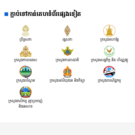
ភ្ជាប់ទៅកាន់គេហទំព័រផ្សេងទៀត
ព្រឹទ្ធសភា
រដ្ឋសភា
ក្រសួងមហាផ្ទៃ
ក្រសួងការបរទេស
ក្រសួងការពារជាតិ
ក្រសួង​សេដ្ឋកិច្ច និង ហិរញ្ញវត្ថុ
ក្រសួងបរិស្ថាន
ក្រសួងអប់រំយុវជន និងកីឡា
ក្រសួងពាណិជ្ជកម្ម
ក្រសួងកសិកម្ម រុក្ខាប្រមាញ់
និងនេសាទ