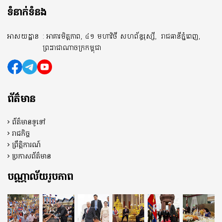
ទំនាក់ទំនង
អាសយដ្ឋាន
: អាគារមិត្តភាព, ៤១ មហាវិថី សហព័ន្ធរុស្សី,
រាជធានីភ្នំពេញ,
ព្រះរាជាណាចក្រកម្ពុជា
ព័ត៌មាន
ព័ត៌មានទូទៅ
រាជកិច្ច
ព្រឹត្តិការណ៍
ប្រកាសព័ត៌មាន
បណ្ណាល័យរូបភាព