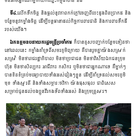
មិនអាចអ្នកណាម្នាក់យកឈ្នះកម្ពុជាបាន និង
ទី៤.
លើកទឹកចិត្ត និងផ្ដល់នូវភាពកក់ក្ដៅចេញពី​បេះដូងពិតប្រាកដ និង
បន្ថែមនូវកម្លាំងចិត្ត ដើម្បីបន្តធានាដល់កិច្ចការពារជាតិ និងការពារទឹកដី
របស់យើង។
ឯកឧត្តមឧបនាយករដ្ឋមន្ត្រីប្រចាំការ
ក៏បានគូសបញ្ជាក់បន្ថែមទៀតថា
នៅពេលនេះ កម្លាំងគាំទ្រពីសមរភូមិក្រោយ គឺបានរួមគ្នាយ៉ាងសស្រាក់
សស្រាំ មិនថារាជរដ្ឋាភិបាល មិនថាប្រជាជន មិនថាវិស័យឯកជនក្រុម
ហ៊ុន មិនថាសិល្បករ អាជីវករ កសិករ ឬមិនថាជាអ្នកណាទេ គឺម្នាក់ៗ
បានខិតខំគ្រប់មធ្យោបាយទាំងអស់រៀងៗខ្លួន ដើម្បីគាំទ្រដល់សមរភូមិ
មុខ ទាំងស្មារតី និងទាំងសម្ភារៈថវិកា យ៉ាងផុសផុល ជាពិសេស
សម្រាប់ជូនដល់បងប្អូនវីរកងទ័ពទាំងអស់ និងក្រុមគ្រួសារ។​