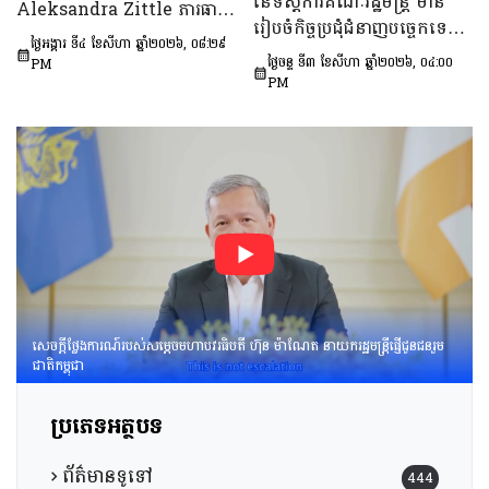
នៃទីស្តីការគណៈរដ្ឋមន្រ្តី មាន
Aleksandra Zittle ភារធារី
នៅ​វ័យជំទង់​នៅកម្ពុជា
រៀបចំកិច្ចប្រជុំជំនាញបច្ចេកទេស
ស្តីទីនៃស្ថានទូតសហរដ្ឋអាម៉េរិក
ឆ្នាំ២០២៦-២០៣០»។
ថ្ងៃអង្គារ ទី៤ ខែសីហា ឆ្នាំ២០២៦, ០៨:២៩
ក្រោមអធិបតីភាព ឯកឧត្តម លី
ប្រចាំកម្ពុជា
ថ្ងៃចន្ទ ទី៣ ខែសីហា ឆ្នាំ២០២៦, ០៤:០០
PM
ច័ន្ទតុលា រដ្ឋលេខាធិការទីស្តីការ
PM
គណៈរដ្ឋមន្ត្រី អនុប្រធាន និងជា
ប្រធានក្រុមទី២នៃក្រុមប្រឹក្សាអ្នក
ច្បាប់ និងឯកឧត្ដម នៅ ប៉ោនន័រ
អនុប្រធាននិងជាប្រធាន
ក្រុមទី១នៃក្រុមប្រឹក្សាសេដ្ឋកិច្ច
សង្គមកិច្ច និងវប្បធម៌ ដើម្បីពិនិត្យ
និងពិភាក្សាលើ​«សេចក្ដីព្រាង
អនុក្រឹត្យស្ដីពី​ការគ្រប់គ្រង
អាកាសយានគ្មាន
មនុស្សបើក(ដ្រូន)»។
សេចក្តីថ្លែងការណ៍របស់សម្តេចមហាបវរធិបតី ហ៊ុន ម៉ាណែត នាយករដ្ឋមន្រ្តីផ្ញើជូនជនរួម
ជាតិកម្ពុជា
ប្រភេទអត្ថបទ
ព័ត៌មានទូទៅ
444