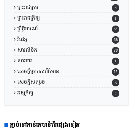
ព្រះរាជក្រម
4
ព្រះរាជក្រឹត្យ
1
ព្រឹត្តិការណ៍
65
វីដេអូ
38
សារលិខិត
73
សារាចរ
1
សេចក្តីប្រកាសព័ត៌មាន
18
សេចក្តីសម្រេច
4
អនុក្រឹត្យ
5
ភ្ជាប់ទៅកាន់គេហទំព័រផ្សេងទៀត