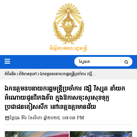
ទំព័រដើម
ព័ត៌មានទូទៅ
ឯកឧត្តមឧបនាយករដ្ឋមន្រ្តីប្រចាំការ វង្សី
វិស្សុត នាំយកអំណោយជូនវីរកងទ័ព ក្នុង
ឯកឧត្តមឧបនាយករដ្ឋមន្រ្តីប្រចាំការ វង្សី វិស្សុត នាំយក
ឱកាសចុះសួរសុខទុក្ខប្រជាជនភៀសសឹក នៅ
អំណោយជូនវីរកងទ័ព ក្នុងឱកាសចុះសួរសុខទុក្ខ
ប្រជាជនភៀសសឹក នៅខេត្តឧត្តរមានជ័យ
ខេត្តឧត្តរមានជ័យ
ថ្ងៃពុធ ទី៦ ខែសីហា ឆ្នាំ២០២៥, ០៧:០៣ PM