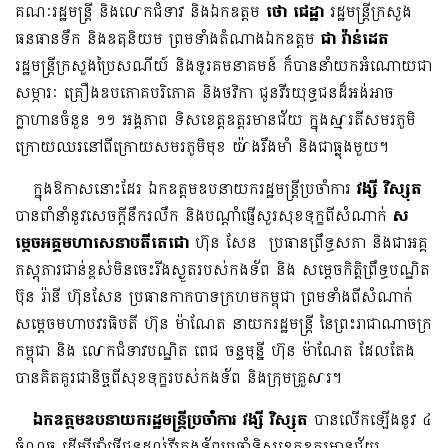
គណៈរដ្ឋមន្រ្តី និងលោកជំទាវ និងឯកឧត្តម
ថោ ជេដ្ឋា
រដ្ឋមន្ត្រីក្រសួង
ធនធានទឹក និងឧតុនិយម ព្រមទាំងតំណាងឯកឧត្តម
ជា វ៉ាន់ដេត
រដ្ឋមន្រ្តីក្រសួងប្រៃសណីយ៍ និងទូរគមនាគមន៍ ក៏បាននាំយកអំណោយជា
សម្ភារៈ គ្រឿងឧបភោគបរិភោគ និងថវិកា ជូនវីរយុទ្ធជន​ដ៏អង់អាច
ក្លាហានចំនួន ១១ អង្គភាព ទិសខេត្តឧត្តរមានជ័យ ក្នុងស្មារតីសមរភូមិ
ក្រោយឈរនៅពីក្រោយសមរភូមិមុខ យ៉ាងរឹងមាំ និងជាធ្លុងមួយ។
ក្នុងឱកាសនោះដែរ ឯកឧត្តមឧបនាយករដ្ឋមន្ត្រីប្រចាំការ
វង្សី វិស្សុត
បានពាំនាំនូវសេចក្តីនឹករលឹក និងបណ្តាំផ្ញើសួរសុខទុក្ខពីសំណាក់
ស
ម្តេចអគ្គមហាសេនាបតីតេជោ
ហ៊ុន សែន ប្រធានព្រឹទ្ធសភា និងជាអគ្គ
ភស្តុភារជាន់ខ្ពស់មិនចេះរីងស្ងួតរបស់​កងទ័ព និង សម្តេចកិត្តិព្រឹទ្ធបណ្ឌិត
ប៊ុន រ៉ានី ហ៊ុនសែន ប្រធានកាកបាទក្រហមកម្ពុជា ព្រមទាំងពីសំណាក់
សម្តេចមហាបវរធិបតី ហ៊ុន ម៉ាណែត នាយករដ្ឋមន្រ្តី នៃព្រះរាជាណាចក្រ
កម្ពុជា និង លោកជំទាវបណ្ឌិត ពេជ ចន្ទមុន្នី ហ៊ុន ម៉ាណែត ដែលតែង
បានគិតគូរជានិច្ចពីសុខទុក្ខរបស់កងទ័ព និងក្រុមគ្រួសារ។
ឯកឧត្តមឧបនាយករដ្ឋមន្ត្រីប្រចាំការ វង្សី វិស្សុត
បានលើកឡើងនូវ ៤
ចំណុច ដើម្បីផ្តាំផ្ញើជូនដល់វីរកងទ័ពប្រចាំទិសខេត្តឧត្តរមានជ័យ