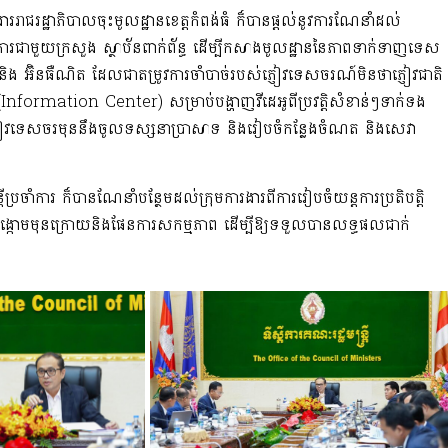
ាររាជរដ្ឋាភិបាលចុះមូលដ្ឋានខេត្ត​កំពង់ធំ ក៏បាន​ផ្ដល់នូវការណែនាំដល់
ចសហការជាមួយក្រសួង ស្ថាប័ន​ពាក់ព័ន្ធ​ ដើម្បីកសាងមូលដ្ឋាននៃភាពទាក់ទាញទេស​
 និង ​អ៊ិនធឺណិត ដែលជាតម្រូវការចាំបាច់របស់ភ្ញៀវទេសចរណ៍មិនថាភ្ញៀវជាតិ
ន(Information Center) សម្រាប់​បង្ហាញវីដេអូ​ពីប្រវត្តិសំខាន់ៗទាក់ទង
 ជូនភ្ញៀវទេសចរ​មុននឹងចូលទស្សនាប្រាសាទ​ និងរៀបចំកន្លែងចំណត និងសេវា
ីប្រចាំការ ក៏បានណែនាំបន្ថែមដល់ក្រុមការងារ​ពីការរៀបចំយន្តការប្រតិបត្តិ​
ះជាចង្កោមមុនក្រោយនិងផែនការសកម្មភាព ដើម្បីឱ្យទទួលបានលទ្ធផលជាក់