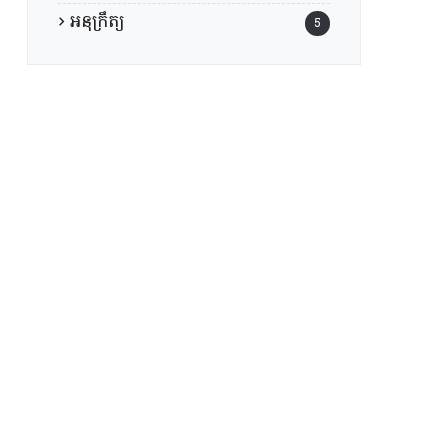
អនុក្រឹត្យ
5