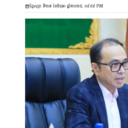
ថ្ងៃសុក្រ ទី២៧ ខែមិថុនា ឆ្នាំ២០២៥, ០៩:៥៩ PM