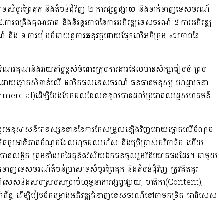
បូរព្រៃគុក និងតំបន់ជុំវិញ ២.ការផ្សព្វផ្សាយ និងទាក់ទាញទេសចរណ៍
ការពង្រឹងគុណភាព និងនិរន្តរភាពនៃការអភិវឌ្ឍទេសចរណ៍ ៥.ការអភិវឌ្ឍ
េសចរណ៍ និង ៦.ការរៀបចំជាយន្តការអនុវត្តដោយផ្អែកលើអភិក្រម «ជវភាពនៃ
អំណរគុណនិងវាយតម្លៃខ្ពស់ចំពោះក្រុមការងារ​ដែលបានសិក្សារៀបចំ ព្រម
លើ ដោយផ្ដោត​សំខាន់​លើ ផលិតផលទេសចរណ៍ ធនធានមនុស្ស ហេដ្ឋារចនា
ណូល(Commercial)​ដើម្បីបែងចែកផលដែលទទួលបានដល់ប្រជាពលរដ្ឋសហគមន៍
់នូវអនុសាសន៍ជាទស្សនទាននៃការកែសម្រួលឡើងវិញដោយផ្ដោតលើចំណុច
ញត្រូវគិតគូរអាទិភាពចំណុចដែលហុចផលរហ័ស និងប្រើប្រាស់ថវិកាតិច ហើយ
យបានលម្អិត ព្រមទាំងរកដៃគូនិងវិស័យឯកជនចូលរួមវិនិយោគផងដែរ។ ជាមួយ
ក់ទាញទេសចរណ៍តំបន់ប្រាសាទសំបូរព្រៃគុក និងតំបន់ជុំវិញ ត្រូវគិតគូរ​
ិងសមស្របសម្រាប់យុទ្ធនាការផ្សព្វផ្សាយ, មាតិកា(Content),
ាក់ព័ន្ធ ដើម្បីរៀបចំគម្រោងអភិវឌ្ឍជំនាញទេសចរណ៍ទៅតាមកម្រិត ជាពិសេស