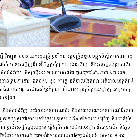
្សី វិស្សុត
ឧបនាយករដ្ឋមន្ត្រីប្រចាំការ រដ្ឋមន្រ្តីទទួលបន្ទុកទីស្តីការគណៈរដ្ឋ
្តកំពង់ធំ បានអញ្ជើញដឹកនាំកិច្ចប្រជុំក្រុមការងារសិក្សា និងអនុវត្តគម្រោងលើក
បន់ជុំវិញ។ កិច្ចប្រជុំនេះ មានការអញ្ជើញចូលរួមពី​សំណាក់ ឯកឧត្ដម
ប្រធានក្រុមការងារ, ឯកឧត្តម នួន ផារ័ត្ន​ អភិបាលនៃគណៈអភិបាលខេត្តកំពង់
​អាជ្ញាធរជាតិសំបូរព្រៃគុក តំណាងក្រុម​ប្រឹក្សាសេដ្ឋកិច្ច សង្គមកិច្ច
ចំនួនទៀត។
ក និងតំបន់ជុំវិញ ជាតំបន់ទេសចរណ៍គំរូ និង​ជាគោលដៅទេសចរណ៍ដ៏លេច
្សនាកម្សាន្ត​នៅគោលដៅអន្តរខេត្តនេះមុននឹងទៅដល់ខេត្តជុំវិញ និងជាគំរូនៃ
ម្ពស់សេដ្ឋកិច្ចមូលដ្ឋាន ធ្វើឱ្យជីវភាពប្រជាពលរដ្ឋកាន់តែប្រសើរ និងរួម
ៈវិស័យទេសចរណ៍ ព្រមទាំងមានគោលដៅចម្បងចំនួន៦ រួមមាន ១.ការ