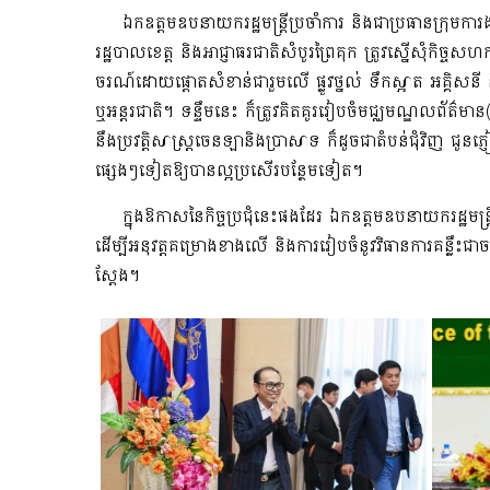
ឯកឧត្តមឧបនាយករដ្ឋមន្ត្រីប្រចាំការ និងជាប្រធានក្រុមការង
រដ្ឋបាលខេត្ត និងអាជ្ញាធរជាតិសំបូរព្រៃគុក ត្រូវស្នើសុំកិច្
ចរណ៍ដោយផ្ដោតសំខាន់ជារួមលើ ផ្លូវថ្នល់ ទឹកស្អាត អគ្គិសនី
ឬអន្តរជាតិ។ ទន្ទឹមនេះ ក៏ត្រូវគិតគូររៀបចំមជ្ឈមណ្ឌលព័ត៌មា
នឹង​ប្រវត្តិសាស្ត្រ​ចេនឡានិងប្រាសាទ ក៏ដូចជា​​តំបន់ជុំវិញ
ផ្សេងៗទៀតឱ្យបានល្អប្រសើរបន្ថែមទៀត។
ក្នុងឱកាសនៃកិច្ចប្រជុំនេះផងដែរ ឯកឧត្តមឧបនាយករដ្ឋមន្ត្រ
ដើម្បី​អនុវត្តគម្រោងខាងលើ និងការរៀបចំនូវវិធានការគន្លឹ
ស្ដែង។