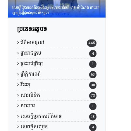
សេចក្តីថ្លែងការណ៍របស់សម្តេចមហាបវរធិបតី ហ៊ុន ម៉ាណែត នាយក
រដ្ឋមន្រ្តីផ្ញើជូនជនរួមជាតិកម្ពុជា
ប្រភេទអត្ថបទ
ព័ត៌មានទូទៅ
445
ព្រះរាជក្រម
4
ព្រះរាជក្រឹត្យ
1
ព្រឹត្តិការណ៍
65
វីដេអូ
38
សារលិខិត
73
សារាចរ
1
សេចក្តីប្រកាសព័ត៌មាន
18
សេចក្តីសម្រេច
4