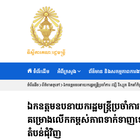
ទំព័រដើម
អំពីក្រសួង
ព័ត៌មាន និងសកម្មភាពការង
ទំព័រដើម
ព័ត៌មានទូទៅ
ឯកឧត្តមឧបនាយករដ្ឋមន្ត្រីប្រចាំការ វង្សី វិស្សុត ដឹកន
ឯកឧត្តមឧបនាយករដ្ឋមន្ត្រីប្រចាំការ វង្
គម្រោងលើកកម្ពស់ភាពទាក់ទាញទេ
តំបន់ជុំវិញ