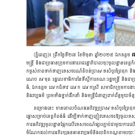
(ភ្នំពេញ)៖ ព្រឹកថ្ងៃទី២៧ ខែមិថុនា ឆ្នាំ២០២៥ ឯកឧត្តម
វង
មន្ត្រី និងជាប្រធានក្រុមការងារ​រាជរដ្ឋា​ភិបា​ល​ចុះមូលដ្ឋានខេត
កម្ពស់ភាព​ទាក់ទាញទេសចរណ៍តំបន់ប្រាសាទសំបូរព្រៃគុក និងតំ
ណេប សាមុត រដ្ឋលេខាធិការនៃទីស្ដីការគណៈរដ្ឋមន្ត្រី និងជា
ធំ, ឯកឧត្តម លោកជំទាវ លោក លោកស្រី សមាជិកក្រុមការងារ តំណាង
និងវប្បធម៌ ព្រមទាំងថ្នាក់ដឹកនាំ និងមន្ត្រី​ជំនាញ​ពាក់ព័ន្ធមួយ
គម្រោងនេះ មានគោលបំណងអភិវឌ្ឍប្រាសាទសំបូរព្រៃគុ
ធ្លោសម្រាប់ខេត្តកំពង់ធំ ដើម្បីទាក់ទាញភ្ញៀវទេសចរឱ្យចូលទស
ការអភិវឌ្ឍមូលដ្ឋានផ្អែកលើទេសចរណ៍ផ្សារភ្ជាប់​ជាមួយការលើកក
ចំណែកដល់ការ​អភិរក្សធនធានវប្បធម៌និងបេតិកភណ្ឌតាមរយ