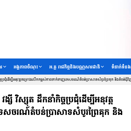
ារ
អង្គភាពចំណុះ
អ.គ្គ រាជកិច្ចនិងបណ្ណសារជាតិ
ទំនាក់ទំនង
ាំកិច្ចប្រជុំដើម្បីអនុវត្តគម្រោងលើកកម្ពស់ភាពទាក់ទាញទេសចរណ៍តំបន់ប្រាសាទសំបូរព្រៃគុក និងតំបន់ជុំវិ
សី វិស្សុត ដឹកនាំកិច្ចប្រជុំដើម្បីអនុវត្ត
សចរណ៍តំបន់ប្រាសាទសំបូរព្រៃគុក និង