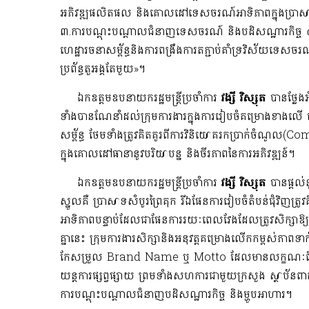
អភិវឌ្ឍផលិតផល និងគោលដៅទេសចរណ៍អាទិភាពក្នុងប្រាសាទសំ
៣.ការបណ្តុះបណ្តាលជំនាញទេសចរណ៍ និងបដិសណ្ឋារកិច្ច ៤.
ហេដ្ឋារចនាសម្ព័ន្ធនិងការពង្រឹងការតភ្ជាប់គាំទ្រ​វិស័យ​ទ
ប្រព័ន្ធតួអង្គតែមួយ»។
ឯកឧត្តមឧបនាយករដ្ឋមន្ត្រីប្រចាំការ
វង្សី វិស្សុត
បានថ្លែង
ទាំងបានណែនាំដល់ក្រុមការងារក្នុងការរៀបចំគម្រោងខាង
សម្ព័ន្ធ ថែមទាំង​ត្រូវគិតគូរពីការវិនិយោគរកប្រាក់ចំ
ក្នុងគោលដៅ​ធានានូវបរិយាបន្ន និងចីរភាពនៃការអភិវឌ្ឍន៍។
​ឯកឧត្តមឧបនាយករដ្ឋមន្ត្រីប្រចាំការ
វង្សី វិស្សុត
បានផ្តល
ស្នូលគឺ ប្រាសាទ​សំបូរព្រៃគុក រីឯផែនការរៀបចំតំបន់ជុំវិ
អាទិភាពបន្ទាប់ដែលជាផែនការរយៈពេលវែងដែលត្រូវសិក្សាឱ្
គ្នានេះ ក្រុមការងារសិក្សានិងអនុវត្តគម្រោងលើកកម្ពស់ភាព​ទា
កែសម្រួល Brand Name ឬ Motto ដែលមានលក្ខណៈពិសេសន
យន្តការផ្សព្វផ្សាយ ព្រមទាំងសហការជាមួយក្រសួង ស្ថាប័នព
ការបណ្តុះបណ្ដាលជំនាញបដិសណ្ឋារកិច្ច និងម្ហូបអាហារ។