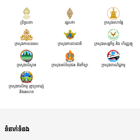
ព្រឹទ្ធសភា
រដ្ឋសភា
ក្រសួងមហាផ្ទៃ
ក្រសួងការបរទេស
ក្រសួងការពារជាតិ
ក្រសួង​សេដ្ឋកិច្ច និង ហិរញ្ញវត្ថុ
ក្រសួងបរិស្ថាន
ក្រសួងអប់រំយុវជន និងកីឡា
ក្រសួងពាណិជ្ជកម្ម
ក្រសួងកសិកម្ម រុក្ខាប្រមាញ់
និងនេសាទ
ទំនាក់ទំនង