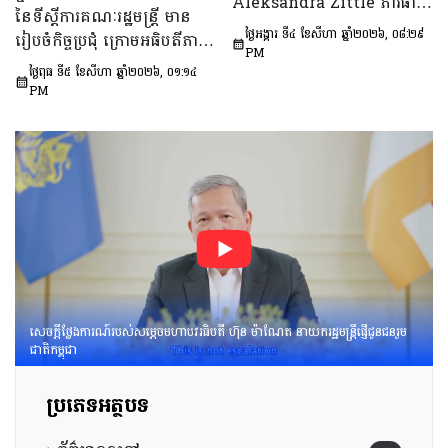
នៅវ័យក្មេង​និងការ​មាន​ផ្ទៃពោះ​
Aleksandra Zittle ភារធារី
នៃទីស្តីការគណៈរដ្ឋមន្រ្តី មាន
នៅ​វ័យជំទង់​នៅកម្ពុជា
ស្តីទីនៃស្ថានទូតសហរដ្ឋអាម៉េរិក
ថ្ងៃអង្គារ ទី៤ ខែសីហា ឆ្នាំ២០២៦, ០៨:២៩
រៀបចំកិច្ចប្រជុំ ក្រោមអធិបតីភាព
ឆ្នាំ២០២៦-២០៣០»។
ប្រចាំកម្ពុជា
PM
ឯកឧត្តម ឆឺយ រឿន រដ្ឋលេខាធិ
ថ្ងៃពុធ ទី៥ ខែសីហា ឆ្នាំ២០២៦, ០១:១៤
ការ​ទីស្តីការគណៈរដ្ឋមន្ត្រី ដើម្បី
PM
ពិនិត្យនិងពិភាក្សា​លើ​សេចក្ដី
ព្រាង​គំរូ​របាយការណ៍​សង្ខេប​ស្ដីពី​
វឌ្ឍនភាព​និងសមិទ្ធផល​សំខាន់ៗ​
របស់​រាជរដ្ឋាភិបាល​នៃ​
ព្រះរាជាណាចក្រកម្ពុជា។
សេចក្តីថ្លែងការណ៍របស់សម្តេចមហាបវរធិបតី ហ៊ុន ម៉ាណែត នាយករដ្ឋមន្រ្តីផ្ញើជូនជនរួម
ជាតិកម្ពុជា
ប្រភេទអត្ថបទ