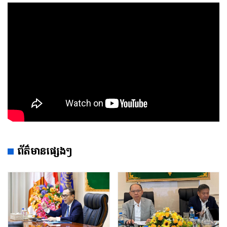
ព័ត៌មានផ្សេងៗ