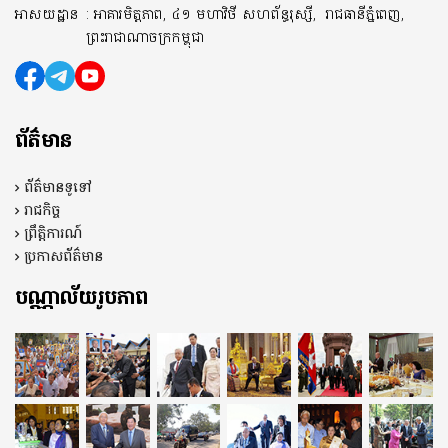
អាសយដ្ឋាន
: អាគារមិត្តភាព, ៤១ មហាវិថី សហព័ន្ធរុស្សី,
រាជធានីភ្នំពេញ,
ព្រះរាជាណាចក្រកម្ពុជា
ព័ត៌មាន
ព័ត៌មានទូទៅ
រាជកិច្ច
ព្រឹត្តិការណ៍
ប្រកាសព័ត៌មាន
បណ្ណាល័យរូបភាព