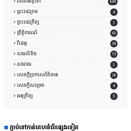
ព័ត៌មានទូទៅ
445
ព្រះរាជក្រម
4
ព្រះរាជក្រឹត្យ
1
ព្រឹត្តិការណ៍
65
វីដេអូ
38
សារលិខិត
73
សារាចរ
1
សេចក្តីប្រកាសព័ត៌មាន
18
សេចក្តីសម្រេច
4
អនុក្រឹត្យ
5
ភ្ជាប់ទៅកាន់គេហទំព័រផ្សេងទៀត