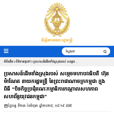
ទំព័រដើម
ព័ត៌មានទូទៅ
ប្រសាសន៍ដើមទាំងស្រុងរបស់ សម្តេច
មហាបវរធិបតី ហ៊ុន ម៉ាណែត នាយករដ្ឋមន្ត្រី
ប្រសាសន៍ដើមទាំងស្រុងរបស់ សម្តេចមហាបវរធិបតី ហ៊ុន
នៃព្រះរាជាណាចក្រកម្ពុជា ក្នុងពិធី “បិទកិច្ច
ម៉ាណែត នាយករដ្ឋមន្ត្រី នៃព្រះរាជាណាចក្រកម្ពុជា ក្នុង
ពិធី “បិទកិច្ចប្រជុំគណៈកម្មាធិការកណ្តាលសហភាព
ប្រជុំគណៈកម្មាធិការកណ្តាលសហភាព
សហព័ន្ធយុវជនកម្ពុជា”
សហព័ន្ធយុវជនកម្ពុជា”
ថ្ងៃចន្ទ ទី២៣ ខែមិថុនា ឆ្នាំ២០២៥, ០៨:១៩ AM