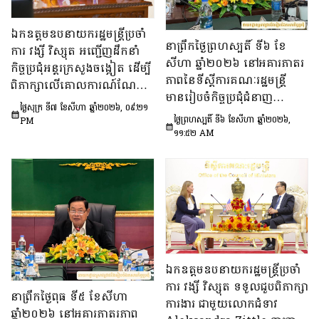
ឯកឧត្តមឧបនាយករដ្ឋមន្រ្តីប្រចាំ
នាព្រឹកថ្ងៃព្រហស្បតិ៍ ទី៦ ខែ
ការ វង្សី វិស្សុត អញ្ជើញដឹកនាំ
សីហា ឆ្នាំ២០២៦ នៅអគារភាតរ
កិច្ចប្រជុំអន្តរក្រសួងចង្អៀត ដើម្បី
ភាពនៃទីស្តីការគណៈរដ្ឋមន្រ្តី
ពិភាក្សាលើគោលការណ៍​ណែនាំ
មានរៀបចំកិច្ចប្រជុំជំនាញ
ស្តីពីការរៀបចំប្រកាស ប្រកាស
ថ្ងៃសុក្រ ទី៧ ខែសីហា ឆ្នាំ២០២៦, ០៩:២១
បច្ចេកទេស ក្រោមអធិបតីភាព
អន្តរក្រសួង និងប្រកាសរួម របស់
ថ្ងៃព្រហស្បតិ៍ ទី៦ ខែសីហា ឆ្នាំ២០២៦,
PM
ឯកឧត្តម សុក ផេង រដ្ឋលេខាធិ
១១:៥២ AM
ក្រសួង ស្ថាប័ន
ការទីស្ដីការគណៈរដ្ឋមន្ត្រី អនុ
ប្រធាន និងជាប្រធាន​ក្រុម​ការងារ​
ទី៣នៃក្រុមប្រឹក្សាអ្នកច្បាប់ និង
ឯកឧត្តម ចែម ផល្លា អនុប្រធាន​
និង​ជា​ប្រធាន​ក្រុមការងារទី៣នៃ
ក្រុមប្រឹក្សាសេដ្ឋកិច្ច សង្គមកិច្ច
និង​វប្បធម៌ ដើម្បីពិនិត្យ​និង​
ពិភាក្សា​លើ «សេចក្តីព្រាង
ឯកឧត្តមឧបនាយករដ្ឋមន្ត្រីប្រចាំ
ផែនការ​សកម្មភាពជាតិ​​ស្ដីពី​ការ
ការ វង្សី វិស្សុត ទទួលជួបពិភាក្សា
នាព្រឹកថ្ងៃពុធ ទី៥ ខែសីហា
បង្ការទប់ស្កាត់​អាពាហ៍ពិពាហ៍​
ការងារ ជាមួយលោកជំទាវ
ឆ្នាំ២០២៦ នៅអគារភាតរភាព