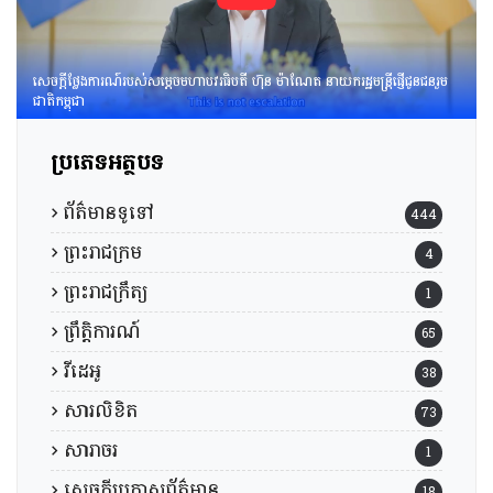
សេចក្តីថ្លែងការណ៍របស់សម្តេចមហាបវរធិបតី ហ៊ុន ម៉ាណែត នាយករដ្ឋមន្រ្តីផ្ញើជូនជនរួម
ជាតិកម្ពុជា
ប្រភេទអត្ថបទ
ព័ត៌មានទូទៅ
444
ព្រះរាជក្រម
4
ព្រះរាជក្រឹត្យ
1
ព្រឹត្តិការណ៍
65
វីដេអូ
38
សារលិខិត
73
សារាចរ
1
សេចក្តីប្រកាសព័ត៌មាន
18