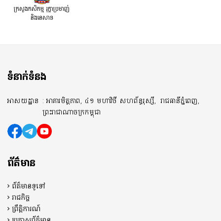
ក្រសួងកសិកម្ម រុក្ខាប្រមាញ់
និងនេសាទ
ទំនាក់ទំនង
អាសយដ្ឋាន
: អាគារមិត្តភាព, ៤១ មហាវិថី សហព័ន្ធរុស្សី,
រាជធានីភ្នំពេញ,
ព្រះរាជាណាចក្រកម្ពុជា
ព័ត៌មាន
ព័ត៌មានទូទៅ
រាជកិច្ច
ព្រឹត្តិការណ៍
ប្រកាសព័ត៌មាន