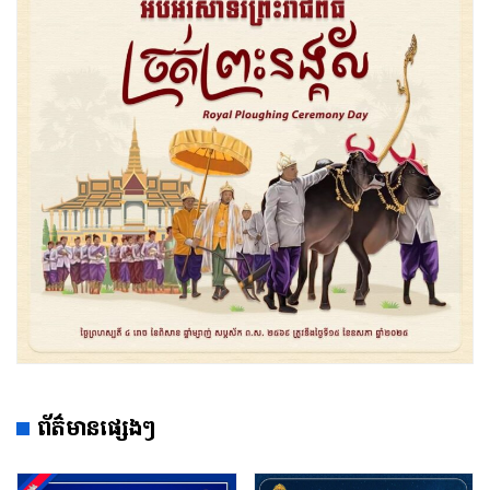
ព័ត៌មានផ្សេងៗ