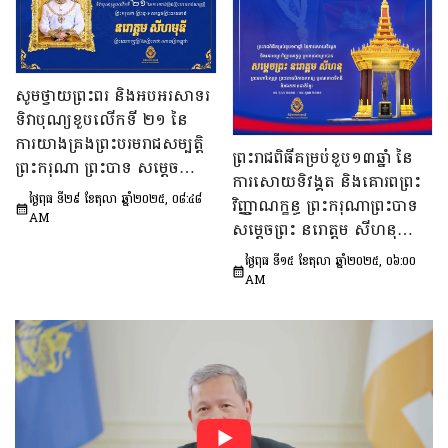
សូមថ្វាយព្រះពរ និងអបអរសាទរ
ទិវាបុណ្យខួបលើកទី ២១ នៃ
ការយាងគ្រងព្រះបរមរាជសម្បត្តិ
ព្រះរាជពិធីគម្រប់ខួប១៣ឆ្នាំ នៃ
ព្រះករុណា ព្រះបាទ សម្តេចព្រះប
ការសោយទិវង្គត និងគោរពព្រះ
រមនាថ នរោត្តម សីហមុនី
ថ្ងៃពុធ ទី២៩ ខែតុលា ឆ្នាំ២០២៥, ០៨:៤៨
វិញ្ញាណក្ខន្ធ ព្រះករុណាព្រះបាទ
ព្រះមហាក្សត្រ នៃ
AM
សម្តេចព្រះ នរោត្តម សីហនុ
ព្រះរាជាណាចក្រកម្ពុជា
ព្រះមហាវីរក្សត្រ ព្រះវររាជបិតា
ថ្ងៃពុធ ទី១៥ ខែតុលា ឆ្នាំ២០២៥, ០៦:០០
ឯករាជ្យ បូរណភាពទឹកដី និង
AM
ឯកភាពជាតិខ្មែរ