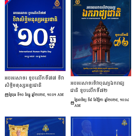
អបអរសាទរ ខួបលើកទី៧៧ ទិវា
អបអរសាទរទិវាបុណ្យឯករាជ្យ
សិទ្ធិមនុស្សអន្តរជាតិ
ជាតិ ខួបលើកទី៧២
ថ្ងៃពុធ ទី១០ ខែធ្នូ ឆ្នាំ២០២៥, ១០:០១ AM
ថ្ងៃអាទិត្យ ទី៩ ខែវិច្ឆិកា ឆ្នាំ២០២៥, ១០:០៤
AM