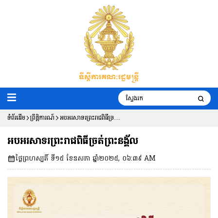
ទំព័រដើម
ព្រឹត្តិការណ៍
អបអរសាទរព្រះរាជពិធីច្រត់
ព្រះនង្គ័ល
អបអរសាទរព្រះរាជពិធីច្រត់ព្រះនង្គ័ល
ថ្ងៃព្រហស្បតិ៍ ទី១៥ ខែឧសភា ឆ្នាំ២០២៥, ០៦:៣៩ AM