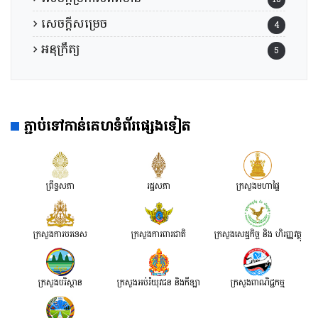
សេចក្តីសម្រេច
4
អនុក្រឹត្យ
5
ភ្ជាប់ទៅកាន់គេហទំព័រផ្សេងទៀត
ព្រឹទ្ធសភា
រដ្ឋសភា
ក្រសួងមហាផ្ទៃ
ក្រសួងការបរទេស
ក្រសួងការពារជាតិ
ក្រសួង​សេដ្ឋកិច្ច និង ហិរញ្ញវត្ថុ
ក្រសួងបរិស្ថាន
ក្រសួងអប់រំយុវជន និងកីឡា
ក្រសួងពាណិជ្ជកម្ម