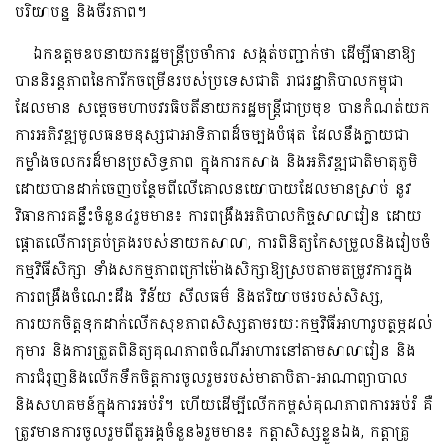
បរិយាបន្ន និងចីរភាព។
ឯកឧត្តមឧបនាយករដ្ឋមន្ត្រីប្រចាំការ សង្កត់បញ្ជាក់ថា ដើម្បីធានាឱ្យ
បាននិរន្តភាពនៃការីកចម្រើនរបស់ប្រទេសជាតិ រាជរដ្ឋាភិបាលកម្ពុជា
ដែលមាន សម្តេចមហា​បវរធិបតីនាយករដ្ឋមន្ត្រីជាប្រមុខ បានកំណត់យក
ការអភិវឌ្ឍមូលធនមនុស្សជាអាទិភាពដ៏ចម្បងបំផុត ដែលនឹងក្លាយជា
កម្លាំងចលករដ៏មានប្រសិទ្ធភាព ក្នុងការកសាង និងអភិវឌ្ឍជាតិមាតុភូមិ
ដោយបាន​ដាក់ចេញបន្ថែមពីលើគោលនយោបាយដែលមានស្រាប់ នូវ
វិធានការគន្លឹះចំនួន៤រួមមាន៖ ការពង្រឹងអភិបាលកិច្ចសាលារៀន ដោយ
ផ្ដោតលើការគ្រប់គ្រងរបស់នាយក​សាលា, ការពិនិត្យកែសម្រួលនិងរៀបចំ
កម្មវិធីសិក្សា ទាំងសកម្មភាពក្រៅម៉ោងសិក្សាឱ្យស្របតាមតម្រូវការ​ក្នុង
ការពង្រឹងចំណេះដឹង វិន័យ សីលធម៌ និងឥរិយាបថរបស់សិស្ស,
ការយកចិត្តទុកដាក់លើកសុខភាពសិស្សតាមរយៈកម្មវិធីអាហារូបត្ថម្ភ​ដល់
កុមារ និងការត្រួតពិនិត្យគុណភាពចំណីអាហារនៅតាមសាលារៀន និង
ការជំរុញនិងលើកទឹកចិត្តការចូលរួម​របស់មាតាបិតា-អាណាព្យាបាល
និងសហគមន៍ក្នុងការអប់រំ។​ ហើយដើម្បីលើកកម្ពស់គុណភាពការអប់រំ គឺ
ត្រូវមានការចូលរួម​ពីតួអង្គចំនួន៦រួមមាន៖ កត្តាសិស្សខ្លួនឯង, កត្តាគ្រូ