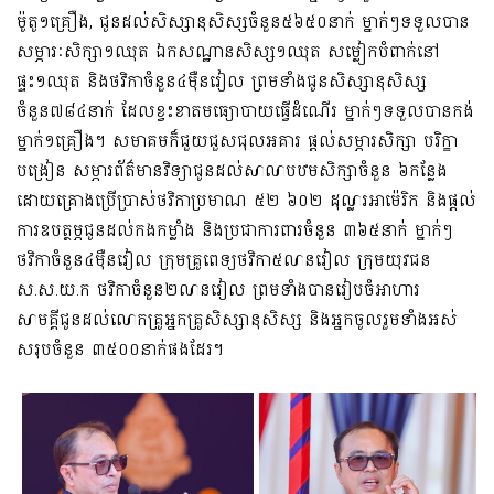
ម៉ូតូ១គ្រឿង, ជូនដល់សិស្សានុសិស្សចំនួន៥៦៥០នាក់ ម្នាក់ៗទទួលបាន​
សម្ភារៈសិក្សា១ឈុត ឯកសណ្ឋានសិស្ស១ឈុត សម្លៀកបំពាក់នៅ
ផ្ទះ១ឈុត និងថវិកាចំនួន៤ម៉ឺនរៀល ព្រមទាំងជូនសិស្សានុសិស្ស
ចំនួន៧៨៤នាក់ ដែលខ្វះខាតមធ្យោបាយធ្វើដំណើរ ម្នាក់ៗទទួលបានកង់
ម្នាក់១គ្រឿង។ សមាគមក៏ជួយជួសជុលអគារ ផ្ដល់សម្ភារ​សិក្សា បរិក្ខា
បង្រៀន សម្ភារព័ត៌មានវិទ្យាជូនដល់សាលាបឋមសិក្សាចំនួន ៦កន្លែង
ដោយគ្រោងប្រើប្រាស់ថវិកាប្រមាណ ៥២ ៦០២ ដុល្លារអាម៉េរិក និងផ្តល់
ការឧបត្ថម្ភជូនដល់កងកម្លាំង និងប្រជាការពារចំនួន ៣៦៥នាក់ ម្នាក់ៗ
ថវិកាចំនួន៤ម៉ឺនរៀល ក្រុមគ្រូពេទ្យថវិកា៥លានរៀល ក្រុមយុវជន
ស.ស.យ.ក ថវិកាចំនួន២លានរៀល ព្រមទាំងបានរៀបចំអាហារ
សាមគ្គីជូនដល់លោកគ្រូអ្នកគ្រូសិស្សានុសិស្ស និងអ្នកចូលរួមទាំងអស់
សរុបចំនួន ៣៥០០នាក់ផងដែរ។