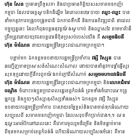
ហ៊ុន សែន
ប្រធានព្រឹទ្ធសភា និងជាប្រធានកិត្តិយសសមាគមឧកញ៉ា
កម្ពុជា ដែលជាអគ្គស្ថាបនិកដ៏ឆ្នើម នៃគោលនយោបាយ
ឈ្នះ-ឈ្នះ
បាន
នាំមកនូវការបង្រួបបង្រួមជាតិ ឯកភាពទឹកដី និងការអភិវឌ្ឍជាតិ នាពេល
បច្ចុប្បន្ននេះ ដែលកំពុងបន្តអនុវត្តយ៉ាងស្វាហាប់ និងឈ្លាសវៃ តាមមាគ៌ាដ៏
ត្រឹមត្រូវដោយយុវជនបន្តវេនដ៏ប៉ិនប្រសប់របស់យើង គឺ
សម្តេចធិបតី
ហ៊ុន ម៉ាណែត
នាយករដ្ឋមន្ត្រីនៃព្រះរាជាណាចក្រកម្ពុជា។
បន្ទាប់មក ឯកឧត្តមឧបនាយករដ្ឋមន្ត្រីប្រចាំការ
វង្សី វិស្សុត
បាន
អញ្ជើញមានប្រសាសន៍សំណេះ​សំណាល​ ដោយបាននាំនូវការផ្តាំផ្ញើសួរ
សុខទុក្ខ​ដោយក្តីនឹករឭកយ៉ាងកក់ក្តៅពីសំណាក់
សម្តេចមហាបវរធិបតី
ហ៊ុន ម៉ាណែត
នាយករដ្ឋមន្រ្តីនៃព្រះរាជាណាចក្រ​កម្ពុជា និង
លោកជំទាវ
បណ្ឌិត
ចំពោះបងប្អូនប្រជាពលរដ្ឋខេត្តកំពង់ធំ ព្រមទាំង​ចំពោះលោកគ្រូ
អ្នកគ្រូ និងក្មួយៗសិស្សានុសិស្សទាំងអស់។ ឯកឧត្តម វង្សី វិស្សុត
ឧបនាយករដ្ឋមន្ត្រីប្រចាំការ បានវាយតម្លៃខ្ពស់និងបានចាត់ទុកអំណោយ
សប្បុរសពី សមាគមឧកញ៉ាកម្ពុជា ដែលសរុបទឹកប្រាក់ជាង១,១ លាន​
ដុល្លារអាម៉េរិកនៅពេលនេះ គឺជាការចូលរួមដ៏ច្រើន និងមិនធ្លាប់មាន
ពីមុនមកសម្រាប់ខេត្តកំពង់ធំ ហើយអំណោយសប្បុរិសធម៌នេះ គឺមាន