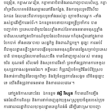
បង្រៀន, កត្តាសាលារៀន, កត្តាមាតាបិតា​និងអាណាព្យាបាលសិស្ស, កត្តា
គាំទ្រពីសហគមន៍និងអាជ្ញាធរនៅនឹងកន្លែង, និង​ការចូលរួមពីវិស័យ
ឯកជន ដែលនេះគឺជាការចូលរួមទាំងអស់គ្នា ក្រោមទិសស្លោក «ទាំង
អស់គ្នាដើម្បីការអប់រំ»។ ឯកឧត្តមឧបនាយករដ្ឋមន្ត្រី​ប្រចាំការ បាន
បញ្ជាក់ថា ប្រទេសជាតិមួយដែលខ្លាំងទាល់តែមានធនធានមនុស្សខ្លាំង
ជាពិសេសនៅក្នុងបរិការណ៍​មួយដែលពិភពលោកកំពុងស្ថិតនៅក្នុងភាព
បែកបាក់ ទាំងនយោបាយ សេដ្ឋកិច្ច និងពាណិជ្ជកម្ម។ ដូច្នេះ ការអប់រំ​
គឺជាមូលដ្ឋានគន្លឹះក្នុងការបង្កើតមូលធនមនុស្សដ៏មានតម្លៃសម្រាប់ប្រទេស
ជាតិ ជាមនុស្សដែលមានចំណេះដឹង មាន​ជំនាញច្បាស់លាស់ មាន​អត្ត
ចរិត គុណធម៌ សីលធម៌ និងសុខភាពរឹងមាំ ព្រមទាំងត្រូវមានការទទួល
ខុសត្រូវខាងសង្គមផងដែរ។ ទន្ទឹមនេះ ក៏ត្រូវរៀបចំកម្មវិធីអប់រំឱ្យស្រប
និងទាន់ការវិវត្តន៍នៃបច្ចេកវិទ្យា និងឱ្យចំតម្រូវការនៃសង្គម បើមិនដូច្នោះ
ទេ យើងនឹងត្រូវខាតធនធាន និងខាតពេលវេលា។
នៅក្នុងឱកាសនោះដែរ ឯកឧត្តម
វង្សី វិស្សុត
ក៏បានលើកឡើង
ផងដែរពីការគិតគូរ និងការដាក់ចេញនូវយុទ្ធសាស្រ្តមួយចំនួនរបស់ក្រុម
ការងាររាជរដ្ឋាភិបាលចុះមូលដ្ឋានខេត្តកំពង់ធំ ដើម្បីដោះស្រាយបញ្ហា