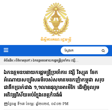
ទំព័រដើម
ព័ត៌មានទូទៅ
ឯកឧត្តមឧបនាយករដ្ឋមន្ត្រីប្រចាំការ វង្សី
វិស្សុត ចែកអំណោយសប្បុរិសធម៌របស់
ឯកឧត្តមឧបនាយករដ្ឋមន្ត្រីប្រចាំការ វង្សី វិស្សុត ចែក
សមាគមឧកញ៉ាកម្ពុជា សរុបជាទឹកប្រាក់ជាង
អំណោយសប្បុរិសធម៌របស់សមាគមឧកញ៉ាកម្ពុជា សរុប
ជាទឹកប្រាក់ជាង ១,១លានដុល្លារអាម៉េរិក ដើម្បីចូលរួម
១,១លានដុល្លារអាម៉េរិក ដើម្បីចូលរួមអភិវឌ្ឍ
អភិវឌ្ឍវិស័យអប់រំក្នុងខេត្តកំពង់ធំ
វិស័យអប់រំក្នុងខេត្តកំពង់ធំ
ថ្ងៃចន្ទ ទី១៧ ខែកុម្ភៈ ឆ្នាំ២០២៥, ០៨:០២ PM