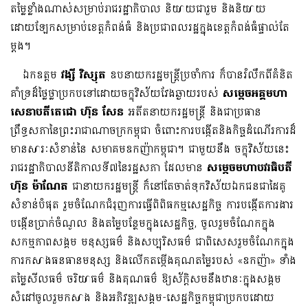
តម្លៃខ្លាំងណាស់សម្រាប់រាជរដ្ឋាភិបាល និយាយជារួម និងនិយាយ
ដោយឡែកសម្រាប់ខេត្តកំពង់ធំ និងប្រជាពលរដ្ឋក្នុងខេត្តកំពង់ធំផ្ទាល់តែ
ម្តង។
ឯកឧត្តម
វង្សី វិស្សុត
ឧបនាយករដ្ឋមន្ត្រីប្រចាំការ ក៏បានរំលឹកពីគំនិត
គាំទ្រដ៏ថ្លៃថ្លាប្រកបទៅដោយចក្ខុវិស័យ​​វែងឆ្ងាយរបស់​
សម្តេចអគ្គមហា
សេនាបតីតេជោ ហ៊ុន សែន
អតីតនាយករដ្ឋមន្រ្តី និងជាប្រធាន
ព្រឹទ្ធសភានៃព្រះរាជា​ណាចក្រកម្ពុជា ចំពោះ​ការបង្កើតនិងកិច្ចដំណើរការដ៏
មានសារៈសំខាន់នៃ សមាគមឧកញ៉ាកម្ពុជា។ ជាមួយនឹង ចក្ខុវិស័យនេះ
រាជរដ្ឋាភិបាលនីតិកាលទី៧នៃរដ្ឋសភា ដែលមាន
សម្តេចមហាបវរធិបតី
ហ៊ុន ម៉ាណែត
ជានាយករដ្ឋមន្រ្តី ក៏នៅតែចាត់ទុកវិស័យឯកជនជាដៃគូ
សំខាន់បំផុត រួមចំណែកជំរុញការធ្វើពិពិធកម្មសេដ្ឋកិច្ច ការបង្កើតការងារ
បង្កើន​​ប្រាក់ចំណូល និងតម្លៃបន្ថែមក្នុងសេដ្ឋកិច្ច, ចូលរួមចំណែកក្នុង
សកម្មភាពសង្គម មនុស្សធម៌ និងសប្បុរិសធម៌ ​​ជាពិសេសរួមចំណែកក្នុង
ការកសាងធនធានមនុស្ស និងលើកតម្កើងគុណតម្លៃរបស់​ «ឧកញ៉ា» ទាំង
តម្លៃសីលធម៌ ចរិយាធម៌ និងគុណធម៌ ឱ្យស័ក្ដិសមនឹងឋានៈក្នុងសង្គម
សំដៅចូលរួមកសាង និងអភិវឌ្ឍសង្គម-សេដ្ឋកិច្ចកម្ពុជាប្រកបដោយ