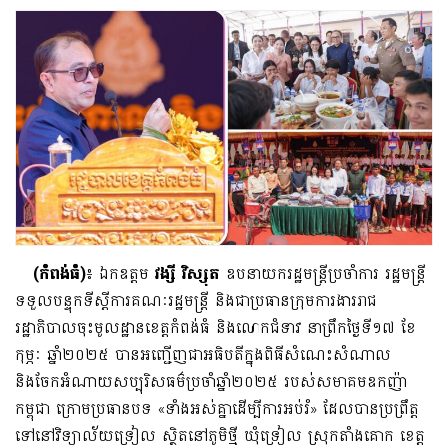
(កំពង់ធំ)
៖ ឯកឧត្តម
វង្សី វិស្សុត
ឧបនាយករដ្ឋមន្ត្រីប្រចាំការ រដ្ឋមន្ត្រី
ទទួលបន្ទុកទីស្តីការគណៈរដ្ឋមន្ត្រី និងជាប្រធានក្រុមការងាររាជ
រដ្ឋាភិបាលចុះមូលដ្ឋានខេត្តកំពង់ធំ និងលោកជំទាវ នាព្រឹកថ្ងៃទី១៧ ខែ
កុម្ភៈ ឆ្នាំ២០២៥ បានអញ្ជើញ​ជាអធិបតីក្នុងពិធីសំណេះសំណាល
និងចែកអំណាយ​សប្បុរិសធម៌ប្រចាំឆ្នាំ២០២៥ របស់សមាគមឧកញ៉ា
កម្ពុជា ក្រោមប្រធានបទ «ទាំងអស់គ្នាដើម្បីការអប់រំ» ដែលបានប្រព្រឹត្ត
ទៅនៅវិទ្យាល័យ​ទ្រៀល ស្ថិតនៅភូមិថ្មី ឃុំទ្រៀល ស្រុកតាំងគោក ខេត្ត