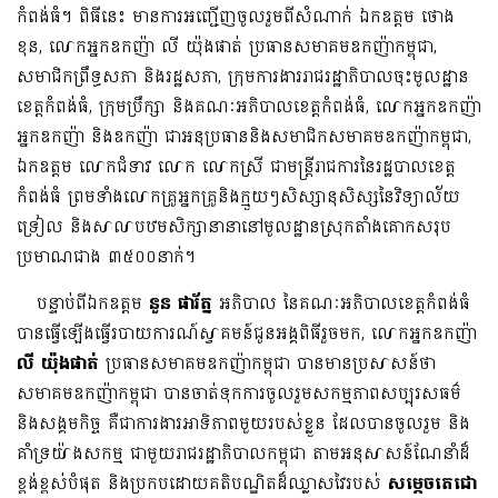
កំពង់ធំ។ ពិធីនេះ មានការអញ្ជើញចូលរួមពីសំណាក់ ឯកឧត្តម ថោង
ខុន, លោកអ្នកឧកញ៉ា លី យ៉ុងផាត់ ប្រធានសមាគមឧកញ៉ាកម្ពុជា,
សមាជិកព្រឹទ្ធសភា និងរដ្ឋសភា, ក្រុមការងាររាជរដ្ឋាភិបាលចុះមូលដ្ឋាន
ខេត្តកំពង់ធំ, ក្រុមប្រឹក្សា ​និងគណៈអភិបាលខេត្តកំពង់ធំ, លោកអ្នកឧកញ៉ា
អ្នកឧកញ៉ា និងឧកញ៉ា ជាអនុប្រធាននិងសមាជិកសមាគមឧកញ៉ាកម្ពុជា,
ឯកឧត្តម លោកជំទាវ លោក លោកស្រី ជាមន្ត្រីរាជការនៃរដ្ឋបាលខេត្ត
កំពង់ធំ ព្រមទាំងលោកគ្រូអ្នកគ្រូនិងក្មួយៗសិស្សានុសិស្សនៃវិទ្យាល័យ
ទ្រៀល និងសាលាបឋម​សិក្សានានានៅមូលដ្ឋានស្រុកតាំងគោកសរុប
ប្រមាណជាង ៣៥០០នាក់។
បន្ទាប់ពីឯកឧត្តម​
នួន ​ផារ័ត្ន
អភិបាល នៃគណៈអភិបាលខេត្តកំពង់ធំ
បានធ្វើឡើងធ្វើរបាយការណ៍ស្វាគមន៍​ជូនអង្គពិធីរួចមក, លោកអ្នកឧកញ៉ា
លី យ៉ុងផាត់
ប្រធានសមាគមឧកញ៉ាកម្ពុជា បានមានប្រសាសន៍ថា
សមាគមឧកញ៉ាកម្ពុជា បានចាត់ទុកការចូលរួមសកម្មភាពសប្បុរសធម៌
និងសង្គមកិច្ច គឺជាការងារអាទិភាពមួយរបស់ខ្លួន ដែលបានចូលរួម និង
គាំទ្រយ៉ាងសកម្ម ជាមួយរាជរដ្ឋាភិបាលកម្ពុជា តាមអនុសាសន៍ណែនាំដ៏
ខ្ពង់ខ្ពស់បំផុត និងប្រកបដោយគតិបណ្ឌិតដ៏ឈ្លាសវៃរបស់
សម្តេចតេជោ