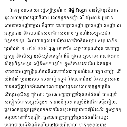
ឯកឧត្តមឧបនាយករដ្ឋមន្ត្រីប្រចាំការ
វង្សី វិស្សុត
បានថ្លែងនូវអំណរ
គុណយ៉ាងជ្រាលជ្រៅចំពោះ លោកអ្នកឧកញ៉ា លី យ៉ុងផាត់ ប្រធាន
សមាគមឧកញ៉ាកម្ពុជា ក៏ដូចជា លោកអ្នកឧកញ៉ា អ្នកឧកញ៉ា ឧកញ៉ា ជា
អនុប្រធាន និងសមាជិកសមាជិកាសមាគម ព្រមទាំងសប្បុរសជន
ចំនួន១១៤រូប ដែលបានចូលរួមបរិច្ចាគជាថវិកានិងសម្ភារៈសរុបជាទឹក
ប្រាក់ជាង ១ ១៧៨ ៨៨៨ ដុល្លារអាម៉េរិក សម្រាប់ប្រគល់ជូន លោកគ្រូ
អ្នកគ្រូ និងសិស្សានុសិស្សនៃខេត្តកំពង់ធំ ក្នុងនោះរួមមាន៖ កសាង​អគារ
សិក្សាចំនួន៥ខ្នង ស្នើនឹង៥៥បន្ទប់។ ក្នុងឱកាសនោះដែរ ឯកឧត្តម
ឧបនាយករដ្ឋមន្ត្រីប្រចាំការនិងលោកជំទាវ ព្រមទាំងលោកអ្នកឧកញ៉ា លី
យ៉ុងផាត់ ប្រធានសមាគមឧកញ៉ាកម្ពុជានិងលោកជំទាវ និងសប្បុរសជន
បានអញ្ជើញចែកអំណោយដោយផ្ទាល់ជូនដល់លោកគ្រូអ្នកគ្រូ​និង
សិស្សានុសិស្ស ក្នុងនោះ ជូនលោកគ្រូអ្នកគ្រូចំនួន១៨៥នាក់ ជាកញ្ចប់
សម្លៀកបំពាក់ចម្រុះចំនួន១ កាតាបចំនួន១ កញ្ចប់និងថវិកា៦ម៉ឺនរៀល,
ជូនលោកគ្រូអ្នកគ្រូចំនួន១៦នាក់ដែលខ្វះមធ្យោបាយធ្វើដំណើរ ក្នុងម្នាក់ៗ
ទទួលបានកង់១គ្រឿង, ជូនលោកគ្រូអ្នកគ្រូចំនួន១៥នាក់ដែលខ្វះ
មធ្យោបាយធ្វើដំណើរហើយនៅឆ្ងាយពីសាលា​ ម្នាក់ៗទទួលបាន​