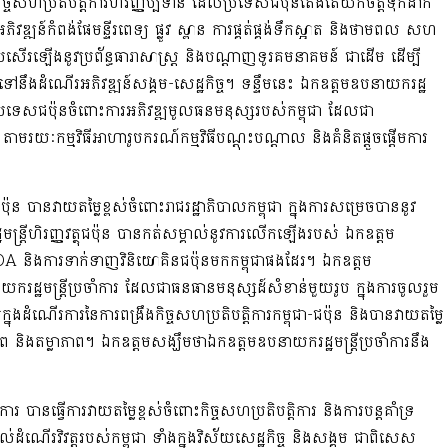
វកិច្ចសហប្រតិបត្តិការហិរញ្ញប្បទាន ដែលប្រទេសជប៉ុនតែងតែយកចិត្តទុកដាក់
ិវឌ្ឍន៍កំពង់ផែមន្ទីរពេទ្យ ផ្លូវ ស្ពាន ការផ្គត់ផ្គង់ទឹកស្អាត និងថាមពល សហ
យប្រសើរឡើងនូវប្រព័ន្ធធារាសាស្ត្រ និងបណ្តាញទូរគមនាគមន៍ ជាដើម ដើម្បី
ទៅនឹងដំណើរអភិវឌ្ឍន៍សង្គម-សេដ្ឋកិច្ច។ ទន្ទឹមនេះ ឯកឧត្តមឧបនាយករដ្ឋ
ប្រទេសជប៉ុនចំពោះការអភិវឌ្ឍមូលធនមនុស្សរបស់កម្ពុជា ដែលជា
ៈកម្មវិធីអាហារូបករណ៍កម្មវិធីបណ្តុះបណ្តាល និងគំនិតផ្តួចផ្តើមការ
៉ុន បានវាយតម្លៃខ្ពស់ចំពោះរាជរដ្ឋាភិបាលកម្ពុជា ក្នុងការសម្រេចបាននូវ
ឋមន្រ្តីហិរញ្ញវត្ថុជប៉ុន បានកត់សម្គាល់នូវការលើកឡើងរបស់ ឯកឧត្តម
ំហំ ODA និងការទាក់ទាញវិនិយោគិនជប៉ុនមកកម្ពុជាផងដែរ។ ឯកឧត្តម
ាយករដ្ឋមន្ត្រីប្រចាំការ ដែលជាធនធានមនុស្សដ៍សំខាន់មួយរូប ក្នុងការចូលរួម
ក្នុងដំណើរការនៃការពង្រឹងកិច្ចសហប្រតិបត្តិការកម្ពុជា-ជប៉ុន និងបានវាយតម្លៃ
 និងតម្លាភាព។ ឯកឧត្តមសង្ឃឹមថាឯកឧត្តមឧបនាយករដ្ឋមន្ត្រីប្រចាំការនឹង
ាំការ បានធ្វើការវាយតម្លៃខ្ពស់ចំពោះកិច្ចសហប្រតិបត្តិការ និងការបន្តគាំទ្រ
ដំណើរវិវត្តរបស់កម្ពុជា ទាំងក្នុងវិស័យសេដ្ឋកិច្ច និងសង្គម ជាពិសេស