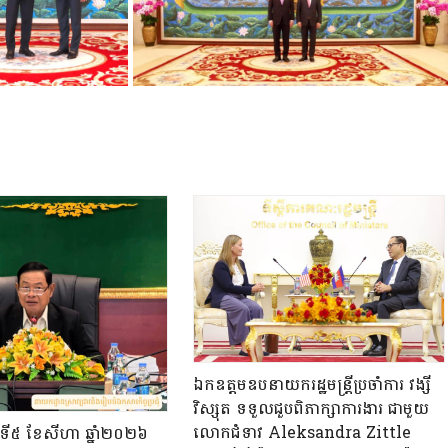
ឯកឧត្តមឧបនាយករដ្ឋមន្ត្រីប្រចាំការ វង្សី
វិស្សុត ទទួលជួបពិភាក្សាការងារ ជាមួយ
លោកជំទាវ Aleksandra Zittle
ុធ ទី៥ ខែសីហា ឆ្នាំ២០២៦