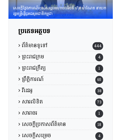
សេចក្តីថ្លែងការណ៍របស់សម្តេចមហាបវរធិបតី ហ៊ុន ម៉ាណែត នាយក
រដ្ឋមន្រ្តីផ្ញើជូនជនរួមជាតិកម្ពុជា
ប្រភេទអត្ថបទ
ព័ត៌មានទូទៅ
444
ព្រះរាជក្រម
4
ព្រះរាជក្រឹត្យ
1
ព្រឹត្តិការណ៍
65
វីដេអូ
38
សារលិខិត
73
សារាចរ
1
សេចក្តីប្រកាសព័ត៌មាន
18
សេចក្តីសម្រេច
4