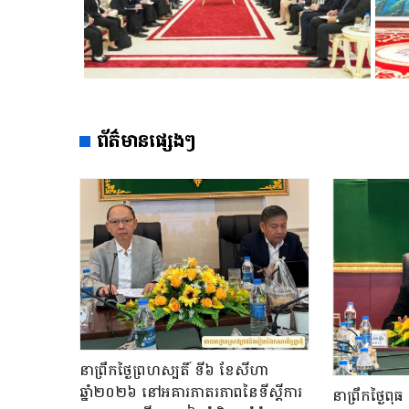
ព័ត៌មានផ្សេងៗ
នាព្រឹកថ្ងៃព្រហស្បតិ៍ ទី៦ ខែសីហា
ឆ្នាំ២០២៦ នៅអគារភាតរភាពនៃទីស្តីការ
នាព្រឹកថ្ងៃព