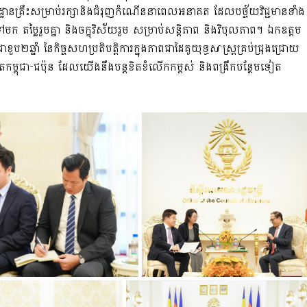
ឋានគ្រឹះសម្រាប់រក្សានិងជំរុញកំណើននាពេលអនាគត ដែលបច័្ចយវិជ្ជមានទាំង
្លៃរួមគ្នា និងចក្ខុវិស័យរួម សម្រាប់សន្តិភាព និងវិបុលភាព។ ឯកឧត្តម
ួប២ឆ្នាំ នៃកិច្ចសហប្រតិបត្តិការក្នុងភាពជាដៃគូយុទ្ធសាស្រ្តគ្រប់ជ្រុងជ្រោយ
តកម្ពុជា-ជប៉ុន ដែលយើងនឹងបន្តខិតខំលើកកម្ពស់ និងពង្រឹកបន្ថែមទៀត