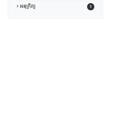
អនុក្រឹត្យ
5