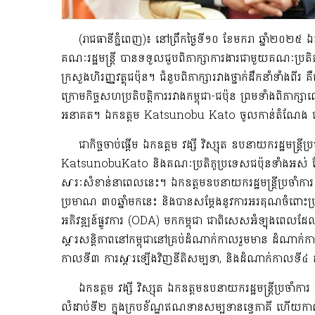
(រាជធានីភ្នំពេញ)៖ នៅព្រឹកថ្ងៃទី១០ ខែមករា ឆ្នាំ២០២៥ ឯកឧត្ត
គណៈរដ្ឋមន្ត្រី បានទទួលជួបពិភាក្សាការងារជាមួយគណៈប្រតិ
ក្រសួងហិរញ្ញវត្ថុជប៉ុន។ ជំនួបពិភាក្សារវាងថ្នាក់ដឹកនាំទាំងព
ក្រោមកិច្ចសហប្រតិបត្តិការរវាងកម្ពុជា-ជប៉ុន ព្រមទាំងពិភាក្សា
អនាគត។ ឯកឧត្ដម Katsunobu Kato ចូលកាន់តំណែង ជារដ្ឋមន្ត្
ជាកិច្ចចាប់ផ្តើម ឯកឧត្តម វង្សី វិស្សុត ឧបនាយករដ្ឋមន្ត្រ
KatsunobuKato និងគណៈប្រតិភូប្រទេសជប៉ុនទាំងអស់ ដែលប
សារៈសំខាន់នាពេលនេះ។ ឯកឧត្តមឧបនាយករដ្ឋមន្ត្រីប្រចាំការ 
ប្រមាណ ៣០ឆ្នាំមកនេះ និងបានសម្តែងនូវការអរគុណចំពោះប្រទេ
អភិវឌ្ឍន៍ផ្លូវការ (ODA) មកកម្ពុជា ជាពិសេសអំឡុងពេលដែ
ស្តារសន្តិភាពនៅកម្ពុជានៅគ្រប់ដំណាក់កាលរួមមាន ដំណាក់
កាលទី៣ ការស្តារឡើងវិញនីតិសម្បទា, និងដំណាក់កាលទី៤ ការ
ឯកឧត្តម វង្សី វិស្សុត ឯកឧត្តមឧបនាយករដ្ឋមន្ត្រីប្រចាំកា
លំដាប់ទី២ ក្នុងក្របខ័ណ្ឌឥណទានសម្បទានទ្វេភាគី ហើយកា