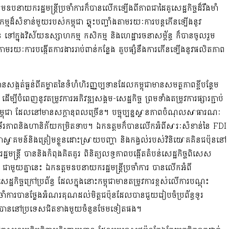
្តមឧបនាយករដ្ឋមន្ត្រីប្រចាំការក៏បានលើកឡើងពីភាពជាដៃគូសេដ្ឋកិច្ចដ៏រឹងមាំ
កម្មដ៏សំខាន់មួយរបស់កម្ពុជា ឆ្លុះបញ្ចាំងតាមរយៈការបន្តកើនឡើងនូវ
ន ទៅក្នុងវិស័យឧស្សាហកម្ម កសិកម្ម និងហេដ្ឋារចនាសម្ព័ន្ធ ក៏បានចូលរួម
ជា តាមរយៈការបង្កើតការងាររាប់ពាន់កន្លែង គួបផ្សំនឹងការកើនឡើងនូវផលិតភាព
សង្កត់ធ្ងន់ពីគម្លាតនៃទំហំហិរញ្ញប្បទានដែលកម្ពុជាមានសមត្ថភាពខ្ចីបន្ថែម
ីបំពេញនូវតម្រូវការអភិវឌ្ឍសង្គម-សេដ្ឋកិច្ច ព្រមទាំងតម្រូវការផ្សារភ្ជាប់
ម្ពុជា ដែលនៅមានសក្តានុពលច្រើន។ បច្ចុប្បន្នស្ថានភាពបំណុលសាធារណៈ
ានចីរភាពនិងហានិភ័យកម្រិតទាប។ ឯកឧត្តមក៏បានលើកអំពីសារៈសំខាន់នៃ FDI
ពុជាស្វាគមន៍និងត្រៀមខ្លួនដោះស្រាយបញ្ហា និងកង្វល់របស់វិនិយោគគិនជប៉ុននៅ
មន្ត្រី បាននិងកំពុងគិតគូរ ពិនិត្យលទ្ធភាពបង្កើតតំបន់សេដ្ឋកិច្ចពិសេស
 ជាមួយគ្នានេះ ឯកឧត្តមឧបនាយករដ្ឋមន្ត្រីប្រចាំការ បានលើកអំពី
កិច្ចក្រៅប្រព័ន្ធ ដែលក្នុងនោះកម្ពុជាមានតម្រូវការខ្ពស់លើការបណ្តុះ
រចាំការបានថ្លែងអំណរគុណដល់មិត្តជប៉ុនដែលបានជួយរៀបចំប្រព័ន្ធទូរ
ប្រាស់បាននៅប្រទេសជិតខាងមួយចំនួនថែមទៀតផង។