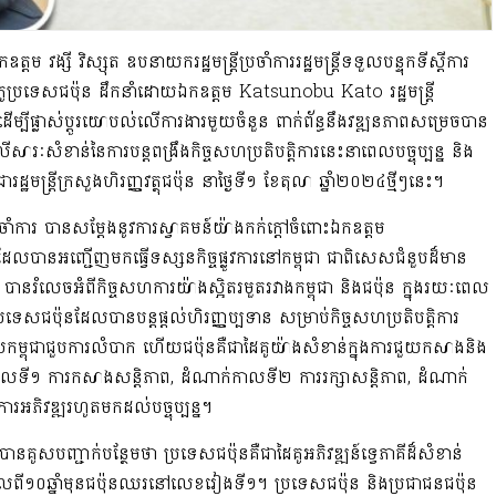
ម វង្សី វិស្សុត ឧបនាយករដ្ឋមន្ត្រីប្រចាំការរដ្ឋមន្ត្រីទទួលបន្ទុកទីស្តីការ
ភូប្រទេសជប៉ុន ដឹកនាំដោយឯកឧត្ដម Katsunobu Kato រដ្ឋមន្ត្រី
ីរ គឺដើម្បីផ្លាស់ប្តូរយោបល់លើការងារមួយចំនួន ពាក់ព័ន្ធនឹងវឌ្ឍនភាពសម្រេចបាន
លើសារៈសំខាន់នៃការបន្តពង្រឹងកិច្ចសហប្រតិបត្តិការនេះនាពេលបច្ចុប្បន្ន និង
រីក្រសួងហិរញ្ញវត្ថុជប៉ុន នាថ្ងៃទី១ ខែតុលា ឆ្នាំ២០២៤ថ្មីៗនេះ។
ីប្រចាំការ បានសម្តែងនូវការស្វាគមន៍យ៉ាងកក់ក្តៅចំពោះឯកឧត្ដម
ានអញ្ជើញមកធ្វើទស្សនកិច្ចផ្លូវការនៅកម្ពុជា ជាពិសេសជំនួបដ៏មាន
បានរំលេចអំពីកិច្ចសហការយ៉ាងស្អិតរមួតរវាងកម្ពុជា និងជប៉ុន ក្នុងរយៈពេល
សជប៉ុនដែលបានបន្តផ្តល់ហិរញ្ញប្បទាន សម្រាប់កិច្ចសហប្រតិបត្តិការ
លកម្ពុជាជួបការលំបាក ហើយជប៉ុនគឺជាដៃគូយ៉ាងសំខាន់ក្នុងការជួយកសាងនិង
កាលទី១ ការកសាងសន្តិភាព, ដំណាក់កាលទី២ ការរក្សាសន្តិភាព, ដំណាក់
អភិវឌ្ឍរហូតមកដល់បច្ចុប្បន្ន។
រ បានគូសបញ្ជាក់បន្ថែមថា ប្រទេសជប៉ុនគឺជាដៃគូអភិវឌ្ឍន៍ទ្វេភាគីដ៏សំខាន់
លពី១០ឆ្នាំមុនជប៉ុនឈរនៅលេខរៀងទី១។ ប្រទេសជប៉ុន និងប្រជាជនជប៉ុន