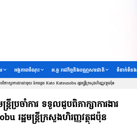
ារ
អង្គភាពចំណុះ
អ.គ្គ រាជកិច្ចនិងបណ្ណសារជាតិ
ទំនាក់ទំនង
លជួបពិភាក្សាការងារជាមួយ ឯកឧត្តម Kato Katsunobu រដ្ឋមន្ត្រីក្រសួងហិរញ្ញវត្ថុជប៉ុន
ន្ត្រីប្រចាំការ ទទួលជួបពិភាក្សាការងារ
្ឋមន្ត្រីក្រសួងហិរញ្ញវត្ថុជប៉ុន