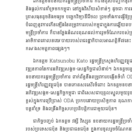
ឯកឧត្តមឧបនាយករដ្ឋមន្ត្រីប្រចាំការ ក៏បានគូសបញ្ជាក់នូ
និងផ្តល់ការគាំទ្រមកកម្ពុជា នៅក្នុងវិស័យសំខាន់ៗ ដូចជា ការអភ
គ្រាសធុនតូចនិងមធ្យម បច្ចេកវិទ្យាឌីជីថល ព្រមទាំងការធ្វើឱ្
បំពេញនូវការកើនឡើងនៃតម្រូវការរបស់កម្ពុជាក្នុងការឆ្លើយតប
មន្ត្រីប្រចាំការ ក៏បានថ្លែងអំណរគុណដល់ការរួមចំណែករបស់
អាទិភាពគោលនយោបាយរបស់រាជរដ្ឋាភិបាលអាណត្តិទី៧នេះ តាមរយ
កសាងសមត្ថភាពផ្សេងៗ។
ឯកឧត្ដម Katsunobu Kato រដ្ឋមន្ត្រីក្រសួងហិរញ្ញវត្ថុជប
វឌ្ឍនភាពនៃការអភិវឌ្ឍសង្គម-សេដ្ឋកិច្ចជាលំដាប់។ ឯកឧត្តមរដ្
ឧបនាយករដ្ឋមន្ត្រីប្រចាំការ ពាក់ព័ន្ធនឹងតម្រូវការបង្កើនទ
រដ្ឋមន្រ្តីហិរញ្ញវត្ថុជប៉ុន បានកោតសរសើរចំពោះ ឯកឧត្តមឧបន
អភិវឌ្ឍសង្គម-សេដ្ឋកិច្ចកម្ពុជា ជាពិសេសជាបុគ្គលស្នូលមួយរូប
ខ្ពស់ក្នុងការប្រើប្រាស់ ODA ប្រកបដោយប្រសិទ្ធភាព គុណភាព
បន្តគាំទ្រ និងពង្រឹងកិច្ចសហប្រតិបត្តិការជាមួយជប៉ុន។
ជាកិច្ចបញ្ចប់ ឯកឧត្តម វង្សី វិស្សុត ឧបនាយករដ្ឋមន្ត្រីប្រច
របស់ប្រទេសជប៉ុន និងប្រជាជនជប៉ុន ក្នុងការចូលរួមចំណែកដល់