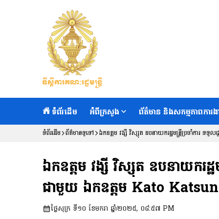
ទំព័រដើម
អំពីក្រសួង
ព័ត៌មាន និងសកម្មភាពការង
ទំព័រដើម
ព័ត៌មានទូទៅ
ឯកឧត្តម វង្សី វិស្សុត ឧបនាយករដ្ឋមន្ត្រីប្រចាំការ ទទួ
ឯកឧត្តម វង្សី វិស្សុត ឧបនាយករដ្ឋម
ជាមួយ ឯកឧត្តម Kato Katsunobu រដ
ថ្ងៃសុក្រ ទី១០ ខែមករា ឆ្នាំ២០២៥, ០៨:៥៧ PM