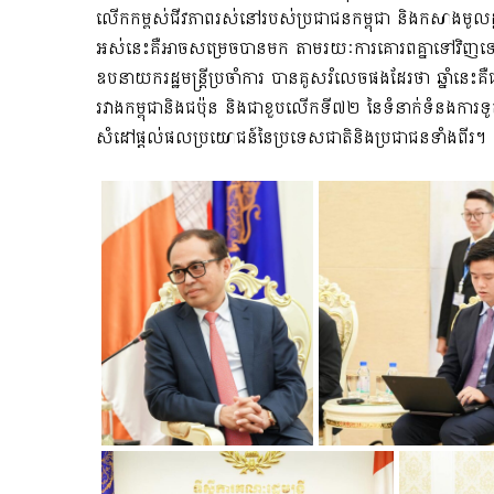
លើកកម្ពស់ជីវភាពរស់នៅរបស់ប្រជាជនកម្ពុជា និងកសាងមូលដ្
អស់នេះគឺអាចសម្រេចបានមក តាមរយៈការគោរពគ្នាទៅវិញទៅមក តម
ឧបនាយករដ្ឋមន្ត្រីប្រចាំការ បានគូសរំលេចផងដែរថា ឆ្នាំនេះគឺជាខ
រវាងកម្ពុជានិងជប៉ុន និងជាខួបលើកទី៧២ នៃទំនាក់ទំនងការទូ
សំដៅផ្តល់ផលប្រយោជន៍នៃប្រទេសជាតិនិងប្រជាជនទាំងពីរ។