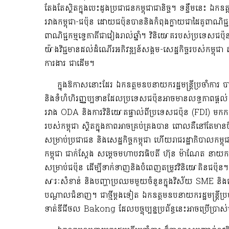
តែងតែស្ថិតក្នុងបេះដូងប្រជាជនកម្ពុជាជានិច្ច។ ទន្ទឹមនេះ ឯកឧត
រវាងកម្ពុជា-ជប៉ុន ដោយជប៉ុនបាននិងកំពុងក្លាយជាដៃគូពាណិជ្ជ
ពាណិជ្ជកម្មទ្វេភាគីជារៀងរាល់ឆ្នាំ។ វិនិយោគរបស់ប្រទេសជប៉ុ
យ៉ាងវិជ្ជមានដល់ដំណើរអភិវឌ្ឍន៍សង្គម-សេដ្ឋកិច្ចរបស់កម្ពុ
ការងារ ជាដើម។
ក្នុងឱកាសនោះដែរ ឯកឧត្តមឧបនាយករដ្ឋមន្ត្រីប្រចាំការ បាន
និងទំហំហិរញ្ញប្បទានដែលប្រទេសជប៉ុនអាចមានលទ្ធភាពផ្តល់ ដើម្ប
រវាង ODA និងការវិនិយោគផ្ទាល់ពីប្រទេសជប៉ុន (FDI) មកក
របស់កម្ពុជា ស្ថិតក្នុងភាពអាចគ្រប់គ្រងបាន ពោលគឺនៅតែម
សម្រាប់ប្រជាជន និងសេដ្ឋកិច្ចកម្ពុជា ហើយរាជរដ្ឋាភិបាលកម្
កម្ពុជា ជាក់ស្តែង សម្តេចមហាបវរធិបតី ហ៊ុន ម៉ាណែត នាយករដ្ឋ
សម្រាប់ជប៉ុន ដើម្បីទាក់ទាញនិងបំពេញតម្រូវវិនិយោគិនជប៉ុន។
សារៈសំខាន់ និងបញ្ហាប្រឈមមួយចំនួនក្នុងវិស័យ SME និងសេដ្ឋ
បណ្តាលជំនាញ។ ជាថ្មីម្តងទៀត ឯកឧត្តមឧបនាយករដ្ឋមន្ត្រីប្
ទាត់ឌីជីថល Bakong ដែលបច្ចុប្បន្នប្រព័ន្ធនេះអាចប្រើ