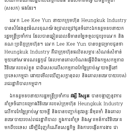
សំណាក់តំណាងរដ្ឋបាលខេត្តកំពង់ធំ និងសមាគមស្វាយចន្ទីកម្ពុជា
(សសក) ផងដែរ។
លោក Lee Kee Yun នាយកក្រុមហ៊ុន Heungkuk Industry
បានសំដែងនូវអំណរគុណយ៉ាងជ្រាលជ្រៅជូនចំពោះឯកឧត្តមឧបនាយក
រដ្ឋមន្ត្រីប្រចាំការ ដែលបានឆ្លៀតពេលដ៏មានតម្លៃទទួល​​ជួបរូបលោក និង
គណៈប្រតិភូក្រុមហ៊ុន។ លោក Lee Kee Yun បានបន្តជម្រាបជូនថា
Heungkuk Industry គឺជាក្រុមហ៊ុនផលិតសម្ភារៈសំណង់សំខាន់
មួយនៅសាធារណរដ្ឋកូរ៉េ ដែលមានគោលបំណងធ្វើពិពិធកម្មសកម្មភាព
វិនិយោគរបស់ខ្លួន ជាពិសេសលើសកម្មភាពកែច្នៃគ្រាប់ស្វាយចន្ទីនៅ
ប្រទេសកម្ពុជា ដោយមើលឃើញសក្តានុពល និងគោលនយោបាយរបស់
រាជរដ្ឋាភិបាលកម្ពុជា។
ឯកឧត្តមឧបនាយករដ្ឋមន្ត្រីប្រចាំការ
វង្សី វិស្សុត
បានបង្ហាញនូវការ
គាំទ្រចំពោះគម្រោងវិនិយោគរបស់ក្រុមហ៊ុន Heungkuk Industry
លើការកែច្នៃគ្រាប់ស្វាយចន្ទី និងបានបញ្ជាក់នូវឆន្ទៈដ៏មុតមាំ និងគោល
នយោបាយរបស់រាជរដ្ឋាភិបាល ក្នុងការគាំទ្រ និងស្វាគមន៍ការវិនិយោគ
មកពីបរទេស ដើម្បីជំរុញកំណើនសេដ្ឋកិច្ច និងការបង្កើតការងារ ជា