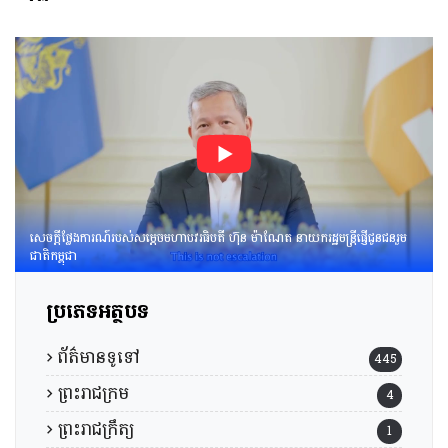
ពិនិត្យនិងពិភាក្សា​លើ​សេចក្ដី
ព្រាង​គំរូ​របាយការណ៍​សង្ខេប​ស្ដីពី​
វឌ្ឍនភាព​និងសមិទ្ធផល​សំខាន់ៗ​
របស់​រាជរដ្ឋាភិបាល​នៃ​
ព្រះរាជាណាចក្រកម្ពុជា។
សេចក្តីថ្លែងការណ៍របស់សម្តេចមហាបវរធិបតី ហ៊ុន ម៉ាណែត នាយករដ្ឋមន្រ្តីផ្ញើជូនជនរួម
ជាតិកម្ពុជា
ប្រភេទអត្ថបទ
ព័ត៌មានទូទៅ
445
ព្រះរាជក្រម
4
ព្រះរាជក្រឹត្យ
1