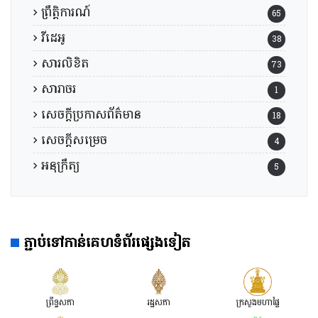
ព្រឹត្តិការណ៍
65
វីដេអូ
38
សារលិខិត
73
សារាចរ
1
សេចក្តីប្រកាសព័ត៌មាន
18
សេចក្តីសម្រេច
4
អនុក្រឹត្យ
5
ភ្ជាប់ទៅកាន់គេហទំព័រផ្សេងទៀត
ព្រឹទ្ធសភា
រដ្ឋសភា
ក្រសួងមហាផ្ទៃ