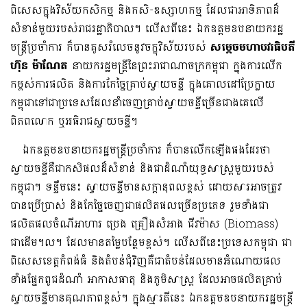
ពិសេសក្នុងវិស័យកសិកម្ម និងកសិ-ឧស្សាហកម្ម ដែលជាអាទិភាពដ៏
សំខាន់មួយរបស់រាជរដ្ឋាភិបាល។ លើសពីនេះ ឯកឧត្តមឧបនាយករដ្ឋ
មន្ត្រីប្រចាំការ ក៏បានគូសរំលេចនូវចក្ខុវិស័យរបស់
សម្តេច
មហាបវរ
ធិបតី
ហ៊ុន ម៉ាណែត
នាយករដ្ឋមន្ត្រីនៃព្រះរាជាណាចក្រកម្ពុជា ក្នុងការលើក
កម្ពស់ការផលិត និងការកែច្នៃគ្រាប់ស្វាយចន្ទី ក្នុងគោលដៅប្រែក្លាយ
កម្ពុជាទៅជាប្រទេសដែលនាំចេញគ្រាប់ស្វាយចន្ទីច្រើនជាងគេលើ
ពិភពលោក ឬអធិរាជស្វាយចន្ទី។
ឯកឧត្តមឧបនាយករដ្ឋមន្ត្រីប្រចាំការ ក៏បានលើកឡើងផងដែរថា
ស្វាយចន្ទីគឺជាកសិផលដ៏សំខាន់​ និងជាដំណាំយុទ្ធសាស្ត្រមួយរបស់
កម្ពុជា។ ទន្ទឹមនេះ ស្វាយចន្ទីមានសក្តានុពលខ្ពស់ ដោយ​សារ​​អាចត្រូវ
បានប្រើប្រាស់ និងកែច្នៃចេញជាផលិតផលច្រើនប្រភេទ រួមទាំងជា
ផលិតផលចំណីអាហារ ប្រេង គ្រឿងសំអាង ជីវម៉ាស (Biomass)
ជាដើម។ល។ ដែលមានតម្លៃបន្ថែមខ្ពស់។ លើសពីនេះប្រទេសកម្ពុជា ជា
ពិសេសខេត្តកំពង់ធំ និងតំបន់ជុំវិញគឺជាតំបន់ដែលមានអំណោយផល
ទាំងផ្នែកពូជដំណាំ អាកាសធាតុ និងភូមិសាស្ត្រ ដែលអាចផលិតគ្រាប់
ស្វាយចន្ទីមានគុណភាពខ្ពស់។ ក្នុងស្មារតីនេះ ឯកឧត្តមឧបនាយករដ្ឋមន្ត្រី