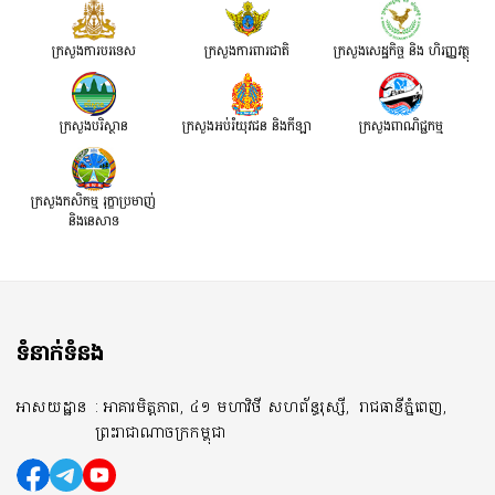
ក្រសួងការបរទេស
ក្រសួងការពារជាតិ
ក្រសួង​សេដ្ឋកិច្ច និង ហិរញ្ញវត្ថុ
ក្រសួងបរិស្ថាន
ក្រសួងអប់រំយុវជន និងកីឡា
ក្រសួងពាណិជ្ជកម្ម
ក្រសួងកសិកម្ម រុក្ខាប្រមាញ់
និងនេសាទ
ទំនាក់ទំនង
អាសយដ្ឋាន
: អាគារមិត្តភាព, ៤១ មហាវិថី សហព័ន្ធរុស្សី,
រាជធានីភ្នំពេញ,
ព្រះរាជាណាចក្រកម្ពុជា