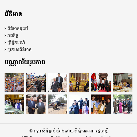
ព័ត៌មាន
ព័ត៌មានទូទៅ
រាជកិច្ច
ព្រឹត្តិការណ៍
ប្រកាសព័ត៌មាន
បណ្ណាល័យរូបភាព
© រក្សាសិទ្ធិគ្រប់យ៉ាងដោយទីស្តីការគណៈរដ្ឋមន្ត្រី