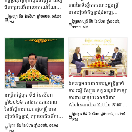
កិច្ចប្រជុំអន្តរក្រសួងចង្អៀត ដើម្បី
ភាពនៃទីស្តីការគណៈរដ្ឋមន្រ្តី
ពិភាក្សាលើគោលការណ៍​ណែនាំ
មានរៀបចំកិច្ចប្រជុំជំនាញ
ស្តីពីការរៀបចំប្រកាស ប្រកាស
ថ្ងៃសុក្រ ទី៧ ខែសីហា ឆ្នាំ២០២៦, ០៩:២១
បច្ចេកទេស ក្រោមអធិបតីភាព
អន្តរក្រសួង និងប្រកាសរួម របស់
ថ្ងៃព្រហស្បតិ៍ ទី៦ ខែសីហា ឆ្នាំ២០២៦,
PM
ឯកឧត្តម សុក ផេង រដ្ឋលេខាធិ
១១:៥២ AM
ក្រសួង ស្ថាប័ន
ការទីស្ដីការគណៈរដ្ឋមន្ត្រី អនុ
ប្រធាន និងជាប្រធាន​ក្រុម​ការងារ​
ទី៣នៃក្រុមប្រឹក្សាអ្នកច្បាប់ និង
ឯកឧត្តម ចែម ផល្លា អនុប្រធាន​
និង​ជា​ប្រធាន​ក្រុមការងារទី៣នៃ
ក្រុមប្រឹក្សាសេដ្ឋកិច្ច សង្គមកិច្ច
និង​វប្បធម៌ ដើម្បីពិនិត្យ​និង​
ពិភាក្សា​លើ «សេចក្តីព្រាង
ឯកឧត្តមឧបនាយករដ្ឋមន្ត្រីប្រចាំ
ផែនការ​សកម្មភាពជាតិ​​ស្ដីពី​ការ
ការ វង្សី វិស្សុត ទទួលជួបពិភាក្សា
នាព្រឹកថ្ងៃពុធ ទី៥ ខែសីហា
បង្ការទប់ស្កាត់​អាពាហ៍ពិពាហ៍​
ការងារ ជាមួយលោកជំទាវ
ឆ្នាំ២០២៦ នៅអគារភាតរភាព
នៅវ័យក្មេង​និងការ​មាន​ផ្ទៃពោះ​
Aleksandra Zittle ភារធារី
នៃទីស្តីការគណៈរដ្ឋមន្រ្តី មាន
នៅ​វ័យជំទង់​នៅកម្ពុជា
ស្តីទីនៃស្ថានទូតសហរដ្ឋអាម៉េរិក
ថ្ងៃអង្គារ ទី៤ ខែសីហា ឆ្នាំ២០២៦, ០៨:២៩
រៀបចំកិច្ចប្រជុំ ក្រោមអធិបតីភាព
ឆ្នាំ២០២៦-២០៣០»។
ប្រចាំកម្ពុជា
PM
ឯកឧត្តម ឆឺយ រឿន រដ្ឋលេខាធិ
ថ្ងៃពុធ ទី៥ ខែសីហា ឆ្នាំ២០២៦, ០១:១៤
ការ​ទីស្តីការគណៈរដ្ឋមន្ត្រី ដើម្បី
PM