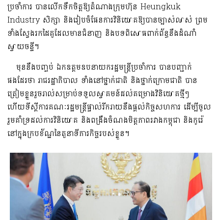
ប្រចាំការ បានលើកទឹកចិត្តឱ្យតំណាងក្រុមហ៊ុន Heungkuk
Industry សិក្សា និងរៀបចំផែនការវិនិយោគឱ្យបានច្បាស់លាស់ ព្រម
ទាំងស្វែងរកដៃគូដែលមានជំនាញ និងបទពិសោធពាក់ព័ន្ធនឹងដំណាំ
ស្វាយចន្ទី។
មុននឹងបញ្ចប់ ឯកឧត្តមឧបនាយករដ្ឋមន្ត្រីប្រចាំការ បានបញ្ជាក់
ផងដែរថា រាជរដ្ឋាភិបាល ទាំងនៅថ្នាក់ជាតិ និងថ្នាក់ក្រោមជាតិ បាន
ត្រៀមខ្លួនរួចរាល់សម្រាប់ទទួលស្វាគមន៍ដល់គម្រោងវិនិយោគថ្មីៗ
ហើយទីស្តីការគណៈរដ្ឋមន្ត្រីផ្ទាល់រីករាយនឹងផ្តល់កិច្ចសហការ ដើម្បីចូល
រួមគាំទ្រដល់ការវិនិយោគ និងពង្រឹងចំណងមិត្តភាពរវាងកម្ពុជា និងកូរ៉េ
នៅក្នុងក្របខ័ណ្ឌនៃតួនាទីភារកិច្ចរបស់ខ្លួន។