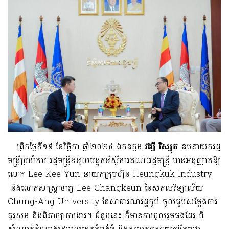
ព្រឹកថ្ងៃទី១៩ ខែវិច្ឆិកា ឆ្នាំ២០២៤ ឯកឧត្តម
វង្សី វិស្សុត
ឧបនាយករដ្ឋ
មន្ត្រីប្រចាំការ រដ្ឋមន្ត្រីទទួល​បន្ទុកទីស្តីការគណៈរដ្ឋមន្ត្រី បានអនុញ្ញាតឱ្យ
លោក Lee Kee Yun នាយកក្រុមហ៊ុន Heungkuk Industry
និងលោកសាស្ត្រាចារ្យ Lee Changkeun នៃសកលវិទ្យាល័យ
Chung-Ang University នៃសាធារណរដ្ឋកូរ៉េ ចូលជួបសម្តែងការ
គួរសម និងពិភាក្សាការងារ។ ជំនួបនេះ ក៏មានការចូលរួមផងដែរ ពី