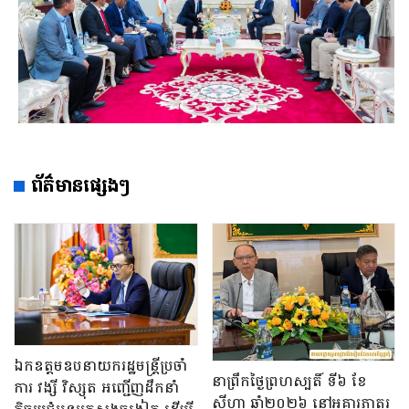
ព័ត៌មានផ្សេងៗ
ឯកឧត្តមឧបនាយករដ្ឋមន្រ្តីប្រចាំ
នាព្រឹកថ្ងៃព្រហស្បតិ៍ ទី៦ ខែ
ការ វង្សី វិស្សុត អញ្ជើញដឹកនាំ
សីហា ឆ្នាំ២០២៦ នៅអគារភាតរ