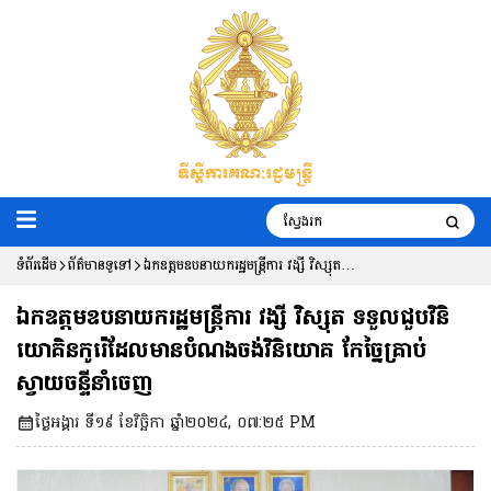
ទំព័រដើម
ព័ត៌មានទូទៅ
ឯកឧត្តមឧបនាយករដ្ឋមន្ត្រីការ វង្សី វិស្សុត
ទទួលជួបវិនិយោគិនកូរ៉េដែលមានបំណងចង់
ឯកឧត្តមឧបនាយករដ្ឋមន្ត្រីការ វង្សី វិស្សុត ទទួលជួបវិនិ
វិនិយោគ កែច្នៃគ្រាប់ស្វាយចន្ទីនាំចេញ
យោគិនកូរ៉េដែលមានបំណងចង់វិនិយោគ កែច្នៃគ្រាប់
ស្វាយចន្ទីនាំចេញ
ថ្ងៃអង្គារ ទី១៩ ខែវិច្ឆិកា ឆ្នាំ២០២៤, ០៧:២៥ PM