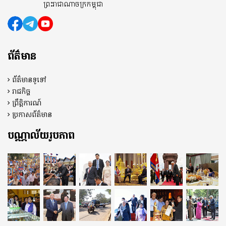
ព្រះរាជាណាចក្រកម្ពុជា
ព័ត៌មាន
ព័ត៌មានទូទៅ
រាជកិច្ច
ព្រឹត្តិការណ៍
ប្រកាសព័ត៌មាន
បណ្ណាល័យរូបភាព