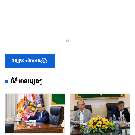
ទាញយកឯកសារ
ព័ត៌មានផ្សេងៗ