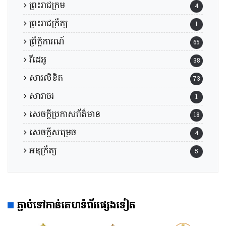
ព្រះរាជក្រម
4
ព្រះរាជក្រឹត្យ
1
ព្រឹត្តិការណ៍
65
វីដេអូ
38
សារលិខិត
73
សារាចរ
1
សេចក្តីប្រកាសព័ត៌មាន
18
សេចក្តីសម្រេច
4
អនុក្រឹត្យ
5
ភ្ជាប់ទៅកាន់គេហទំព័រផ្សេងទៀត