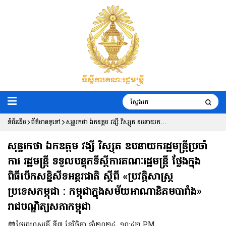
ទំព័រដើម
ព័ត៌មានទូទៅ
សុន្ទរកថា ឯកឧត្ដម វង្សី វិស្សុត ឧបនាយក
រដ្ឋមន្ដ្រីប្រចាំការ រដ្ឋមន្ដ្រី ទទួលបន្ទុកទីស្ដីការ
សុន្ទរកថា ឯកឧត្ដម វង្សី វិស្សុត ឧបនាយករដ្ឋមន្ដ្រីប្រចាំ
គណៈរដ្ឋមន្ដ្រី ថ្លែងក្នុងពិធីបើកសន្និសីទ
ការ រដ្ឋមន្ដ្រី ទទួលបន្ទុកទីស្ដីការគណៈរដ្ឋមន្ដ្រី ថ្លែងក្នុង
ពិធីបើកសន្និសីទអន្តរជាតិ ស្តីពី «ប្រវត្តិសាស្ត្រ
អន្តរជាតិ ស្តីពី «ប្រវត្តិសាស្ត្រប្រទេសកម្ពុជា :
ប្រទេសកម្ពុជា : កម្ពុជាក្នុងសម័យអាណានិគមបារាំង»
កម្ពុជាក្នុងសម័យអាណានិគមបារាំង»
រាជបណ្ឌិត្យសភាកម្ពុជា
រាជបណ្ឌិត្យសភាកម្ពុជា
ថ្ងៃព្រហស្បតិ៍ ទី៧ ខែវិច្ឆិកា ឆ្នាំ២០២៤, ១០:៤២ PM