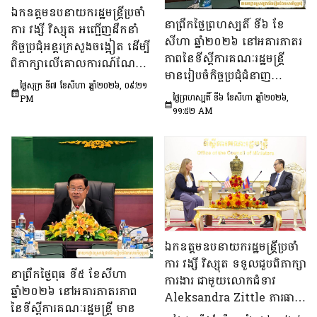
ឯកឧត្តមឧបនាយករដ្ឋមន្រ្តីប្រចាំ
នាព្រឹកថ្ងៃព្រហស្បតិ៍ ទី៦ ខែ
ការ វង្សី វិស្សុត អញ្ជើញដឹកនាំ
សីហា ឆ្នាំ២០២៦ នៅអគារភាតរ
កិច្ចប្រជុំអន្តរក្រសួងចង្អៀត ដើម្បី
ភាពនៃទីស្តីការគណៈរដ្ឋមន្រ្តី
ពិភាក្សាលើគោលការណ៍​ណែនាំ
មានរៀបចំកិច្ចប្រជុំជំនាញ
ស្តីពីការរៀបចំប្រកាស ប្រកាស
ថ្ងៃសុក្រ ទី៧ ខែសីហា ឆ្នាំ២០២៦, ០៩:២១
បច្ចេកទេស ក្រោមអធិបតីភាព
អន្តរក្រសួង និងប្រកាសរួម របស់
ថ្ងៃព្រហស្បតិ៍ ទី៦ ខែសីហា ឆ្នាំ២០២៦,
PM
ឯកឧត្តម សុក ផេង រដ្ឋលេខាធិ
១១:៥២ AM
ក្រសួង ស្ថាប័ន
ការទីស្ដីការគណៈរដ្ឋមន្ត្រី អនុ
ប្រធាន និងជាប្រធាន​ក្រុម​ការងារ​
ទី៣នៃក្រុមប្រឹក្សាអ្នកច្បាប់ និង
ឯកឧត្តម ចែម ផល្លា អនុប្រធាន​
និង​ជា​ប្រធាន​ក្រុមការងារទី៣នៃ
ក្រុមប្រឹក្សាសេដ្ឋកិច្ច សង្គមកិច្ច
និង​វប្បធម៌ ដើម្បីពិនិត្យ​និង​
ពិភាក្សា​លើ «សេចក្តីព្រាង
ឯកឧត្តមឧបនាយករដ្ឋមន្ត្រីប្រចាំ
ផែនការ​សកម្មភាពជាតិ​​ស្ដីពី​ការ
ការ វង្សី វិស្សុត ទទួលជួបពិភាក្សា
នាព្រឹកថ្ងៃពុធ ទី៥ ខែសីហា
បង្ការទប់ស្កាត់​អាពាហ៍ពិពាហ៍​
ការងារ ជាមួយលោកជំទាវ
ឆ្នាំ២០២៦ នៅអគារភាតរភាព
នៅវ័យក្មេង​និងការ​មាន​ផ្ទៃពោះ​
Aleksandra Zittle ភារធារី
នៃទីស្តីការគណៈរដ្ឋមន្រ្តី មាន
នៅ​វ័យជំទង់​នៅកម្ពុជា
ស្តីទីនៃស្ថានទូតសហរដ្ឋអាម៉េរិក