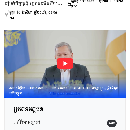
ថ្ងៃអង្គារ ទី៤ ខែសីហា ឆ្នាំ២០២៦, ០៨:២៩
រៀបចំកិច្ចប្រជុំ ក្រោមអធិបតីភាព
ឆ្នាំ២០២៦-២០៣០»។
ប្រចាំកម្ពុជា
PM
ឯកឧត្តម ឆឺយ រឿន រដ្ឋលេខាធិ
ថ្ងៃពុធ ទី៥ ខែសីហា ឆ្នាំ២០២៦, ០១:១៤
ការ​ទីស្តីការគណៈរដ្ឋមន្ត្រី ដើម្បី
PM
ពិនិត្យនិងពិភាក្សា​លើ​សេចក្ដី
ព្រាង​គំរូ​របាយការណ៍​សង្ខេប​ស្ដីពី​
វឌ្ឍនភាព​និងសមិទ្ធផល​សំខាន់ៗ​
របស់​រាជរដ្ឋាភិបាល​នៃ​
ព្រះរាជាណាចក្រកម្ពុជា។
សេចក្តីថ្លែងការណ៍របស់សម្តេចមហាបវរធិបតី ហ៊ុន ម៉ាណែត នាយករដ្ឋមន្រ្តីផ្ញើជូនជនរួម
ជាតិកម្ពុជា
ប្រភេទអត្ថបទ
ព័ត៌មានទូទៅ
445