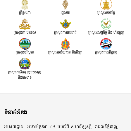
ព្រឹទ្ធសភា
រដ្ឋសភា
ក្រសួងមហាផ្ទៃ
ក្រសួងការបរទេស
ក្រសួងការពារជាតិ
ក្រសួង​សេដ្ឋកិច្ច និង ហិរញ្ញវត្ថុ
ក្រសួងបរិស្ថាន
ក្រសួងអប់រំយុវជន និងកីឡា
ក្រសួងពាណិជ្ជកម្ម
ក្រសួងកសិកម្ម រុក្ខាប្រមាញ់
និងនេសាទ
ទំនាក់ទំនង
អាសយដ្ឋាន
: អាគារមិត្តភាព, ៤១ មហាវិថី សហព័ន្ធរុស្សី,
រាជធានីភ្នំពេញ,