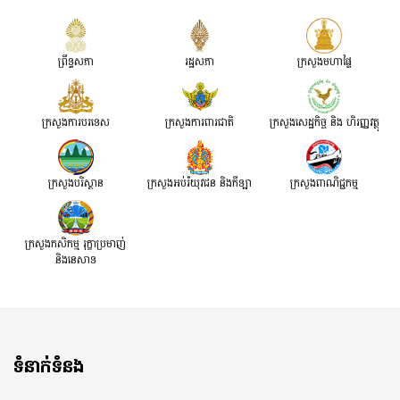
ព្រឹទ្ធសភា
រដ្ឋសភា
ក្រសួងមហាផ្ទៃ
ក្រសួងការបរទេស
ក្រសួងការពារជាតិ
ក្រសួង​សេដ្ឋកិច្ច និង ហិរញ្ញវត្ថុ
ក្រសួងបរិស្ថាន
ក្រសួងអប់រំយុវជន និងកីឡា
ក្រសួងពាណិជ្ជកម្ម
ក្រសួងកសិកម្ម រុក្ខាប្រមាញ់
និងនេសាទ
ទំនាក់ទំនង