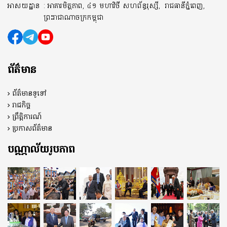
អាសយដ្ឋាន
: អាគារមិត្តភាព, ៤១ មហាវិថី សហព័ន្ធរុស្សី,
រាជធានីភ្នំពេញ,
ព្រះរាជាណាចក្រកម្ពុជា
ព័ត៌មាន
ព័ត៌មានទូទៅ
រាជកិច្ច
ព្រឹត្តិការណ៍
ប្រកាសព័ត៌មាន
បណ្ណាល័យរូបភាព