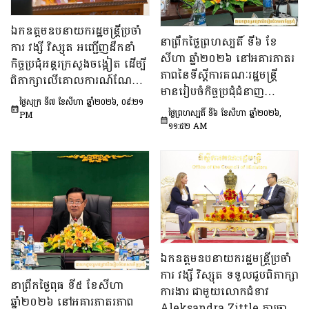
ឯកឧត្តមឧបនាយករដ្ឋមន្រ្តីប្រចាំ
នាព្រឹកថ្ងៃព្រហស្បតិ៍ ទី៦ ខែ
ការ វង្សី វិស្សុត អញ្ជើញដឹកនាំ
សីហា ឆ្នាំ២០២៦ នៅអគារភាតរ
កិច្ចប្រជុំអន្តរក្រសួងចង្អៀត ដើម្បី
ភាពនៃទីស្តីការគណៈរដ្ឋមន្រ្តី
ពិភាក្សាលើគោលការណ៍​ណែនាំ
មានរៀបចំកិច្ចប្រជុំជំនាញ
ស្តីពីការរៀបចំប្រកាស ប្រកាស
ថ្ងៃសុក្រ ទី៧ ខែសីហា ឆ្នាំ២០២៦, ០៩:២១
បច្ចេកទេស ក្រោមអធិបតីភាព
អន្តរក្រសួង និងប្រកាសរួម របស់
ថ្ងៃព្រហស្បតិ៍ ទី៦ ខែសីហា ឆ្នាំ២០២៦,
PM
ឯកឧត្តម សុក ផេង រដ្ឋលេខាធិ
១១:៥២ AM
ក្រសួង ស្ថាប័ន
ការទីស្ដីការគណៈរដ្ឋមន្ត្រី អនុ
ប្រធាន និងជាប្រធាន​ក្រុម​ការងារ​
ទី៣នៃក្រុមប្រឹក្សាអ្នកច្បាប់ និង
ឯកឧត្តម ចែម ផល្លា អនុប្រធាន​
និង​ជា​ប្រធាន​ក្រុមការងារទី៣នៃ
ក្រុមប្រឹក្សាសេដ្ឋកិច្ច សង្គមកិច្ច
និង​វប្បធម៌ ដើម្បីពិនិត្យ​និង​
ពិភាក្សា​លើ «សេចក្តីព្រាង
ឯកឧត្តមឧបនាយករដ្ឋមន្ត្រីប្រចាំ
ផែនការ​សកម្មភាពជាតិ​​ស្ដីពី​ការ
ការ វង្សី វិស្សុត ទទួលជួបពិភាក្សា
នាព្រឹកថ្ងៃពុធ ទី៥ ខែសីហា
បង្ការទប់ស្កាត់​អាពាហ៍ពិពាហ៍​
ការងារ ជាមួយលោកជំទាវ
ឆ្នាំ២០២៦ នៅអគារភាតរភាព
នៅវ័យក្មេង​និងការ​មាន​ផ្ទៃពោះ​
Aleksandra Zittle ភារធារី