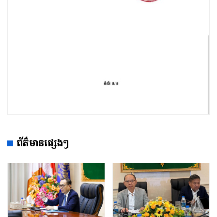
ព័ត៌មានផ្សេងៗ