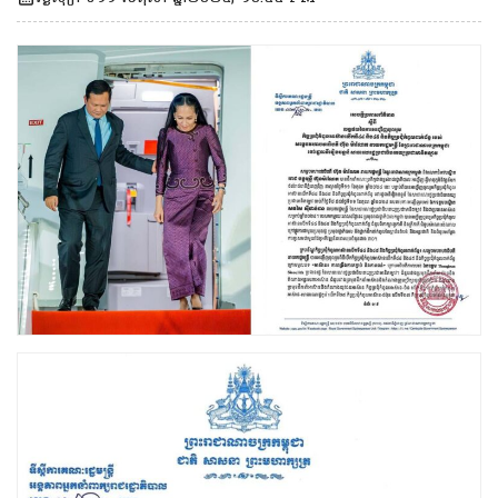
ប្រជាមានិតឡាវ