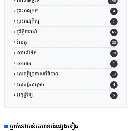
ព័ត៌មានទូទៅ
445
ព្រះរាជក្រម
4
ព្រះរាជក្រឹត្យ
1
ព្រឹត្តិការណ៍
65
វីដេអូ
38
សារលិខិត
73
សារាចរ
1
សេចក្តីប្រកាសព័ត៌មាន
18
សេចក្តីសម្រេច
4
អនុក្រឹត្យ
5
ភ្ជាប់ទៅកាន់គេហទំព័រផ្សេងទៀត