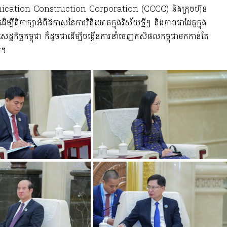
mmunication Construction Corporation (CCCC) និងក្រុមហ៊ុន
ក្សាអំពីឱកាសនៃការវិនិយោគក្នុងវិស័យថ្មីៗ និងភាពជាដៃគូក្នុង
េដ្ឋកិច្ចកម្ពុជា ក៏ដូចជាដើម្បីបង្កើនការនាំចេញកសិផលកម្ពុជាមកកាន់តែ
រ។