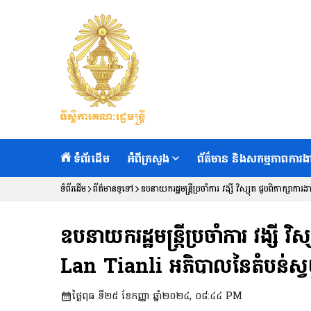
ទំព័រដើម
អំពីក្រសួង
ព័ត៌មាន និងសកម្មភាពការង
ទំព័រដើម
ព័ត៌មានទូទៅ
ឧបនាយករដ្ឋមន្ត្រីប្រចាំការ វង្សី វិស្សុត ជួបពិភាក្ស
ឧបនាយករដ្ឋមន្ត្រីប្រចាំការ វង្សី 
Lan Tianli អភិបាលនៃតំបន់ស្វយ័
ថ្ងៃពុធ ទី២៥ ខែកញ្ញា ឆ្នាំ២០២៤, ០៨:៤៤ PM