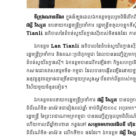
ទីក្រុងណាននីង៖
ក្នុងអំឡុងពេលឯកឧត្តមចូលរួមពិធីបើ
វង្សី វិស្សុត
ឧបនាយករដ្ឋមន្ត្រីប្រចាំការ រដ្ឋមន្ត្រីទទួលបន្ទុក
Tianli
អភិបាលនៃតំបន់ស្វយ័តក្វាងស៊ីរបស់ចិនផងដែរ កាលព
ឯកឧត្តម
Lan Tianli
អភិបាលនៃតំបន់ស្វយ័តក្វាងស
រដ្ឋមន្រ្តីប្រចាំការ និងគណៈប្រតិភូកម្ពុជា ដែលបានអញ្ជ
តំបន់ស្វយ័តក្វាងស៊ី។ ឯកឧត្ដមបានលើកឡើងថា កិច្ចសហប្រតិបត្
កសាងជោគវាសនារួមចិន-កម្ពុជា​ ដែលបានបង្កើតឡើងដោយថ្នាក់ដ
អនុវត្តនូវគម្រោងជាច្រើនជាមួយក្រសួងស្ថាប័នពាក់ព័ន្ធរបស់កម
វិស័យមួយចំនួនទៀត។
ឯកឧត្ដមឧបនាយករដ្ឋមន្រ្តីប្រចាំការ
វង្សី វិស្សុត
បានជម្រា
ពិព័រណ៍ចិន-អាស៊ានជារៀងរាល់ឆ្នាំ ចាប់ពីឆ្នាំ២០០៤ រហូតមក
រដ្ឋមន្រ្តី នៃព្រះរាជាណាចក្រកម្ពុជា បានអញ្ជើញចូលរួម
ហើយកាលពីឆ្នាំ២០២៣ កន្លងទៅ
សម្តេចមហាបរវធិបតី ហ៊ុ
ពិព័រណ៍ចិន-អាស៊ាន លើកទី២០ ផងដែរ។ ឯកឧត្តម
វង្សី វិស្