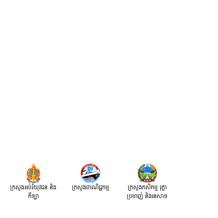
ក្រសួងអប់រំយុវជន និង
ក្រសួងពាណិជ្ជកម្ម
ក្រសួងកសិកម្ម រុក្ខា
កីឡា
ប្រមាញ់ និងនេសាទ