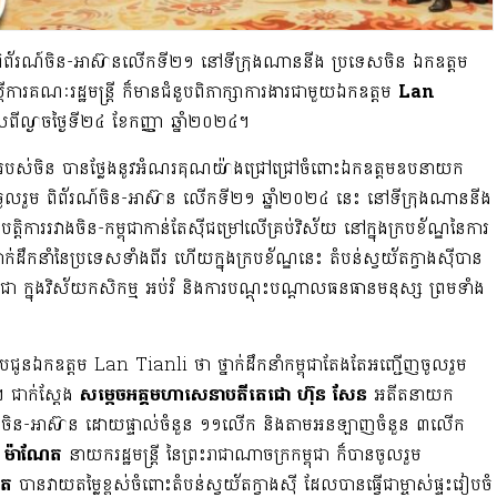
កពិព័រណ៍ចិន-អាស៊ានលើកទី២១ នៅទីក្រុងណាននីង ប្រទេសចិន ឯកឧត្តម
ទីស្តីការគណៈរដ្ឋមន្ត្រី ក៏មានជំនួបពិភាក្សាការងារជាមួយឯកឧត្តម
Lan
ីល្ងាចថ្ងៃទី២៤ ខែកញ្ញា ឆ្នាំ២០២៤។
៊ីរបស់ចិន បានថ្លែងនូវអំណរគុណយ៉ាងជ្រៅជ្រៅចំពោះឯកឧត្ដមឧបនាយក
ើញមកចូលរួម ពិព័រណ៍ចិន-អាស៊ាន លើកទី២១ ឆ្នាំ២០២៤ នេះ នៅទីក្រុងណាននីង
តិការរវាងចិន-កម្ពុជាកាន់តែស៊ីជម្រៅលើគ្រប់វិស័យ នៅក្នុងក្របខ័ណ្ឌនៃការ
ឹកនាំនៃប្រទេសទាំងពីរ ហើយក្នុងក្របខ័ណ្ឌនេះ តំបន់ស្វយ័តក្វាងស៊ីបាន
្ពុជា ក្នុងវិស័យកសិកម្ម អប់រំ និងការបណ្ដុះបណ្ដាលធនធានមនុស្ស ព្រមទាំង
បជូនឯកឧត្តម Lan Tianli ថា ថ្នាក់ដឹកនាំកម្ពុជាតែងតែអញ្ជើញចូលរួម
។ ជាក់ស្តែង
សម្តេចអគ្គមហាសេនាបតីតេជោ ហ៊ុន សែន
អតីតនាយក
ពិព័រណ៍ចិន-អាស៊ាន ដោយផ្ទាល់ចំនួន ១១លើក និងតាមអនឡាញចំនួន ៣លើក
ន ម៉ាណែត
នាយករដ្ឋមន្រ្តី នៃព្រះរាជាណាចក្រកម្ពុជា ក៏បានចូលរួម
សុត
បានវាយតម្លៃខ្ពស់ចំពោះតំបន់ស្វយ័តក្វាងស៊ី ដែលបានធ្វើជាម្ចាស់ផ្ទះរៀបចំ