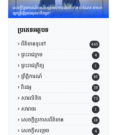
សេចក្តីថ្លែងការណ៍របស់សម្តេចមហាបវរធិបតី ហ៊ុន ម៉ាណែត នាយក
រដ្ឋមន្រ្តីផ្ញើជូនជនរួមជាតិកម្ពុជា
ប្រភេទអត្ថបទ
ព័ត៌មានទូទៅ
445
ព្រះរាជក្រម
4
ព្រះរាជក្រឹត្យ
1
ព្រឹត្តិការណ៍
65
វីដេអូ
38
សារលិខិត
73
សារាចរ
1
សេចក្តីប្រកាសព័ត៌មាន
18
សេចក្តីសម្រេច
4