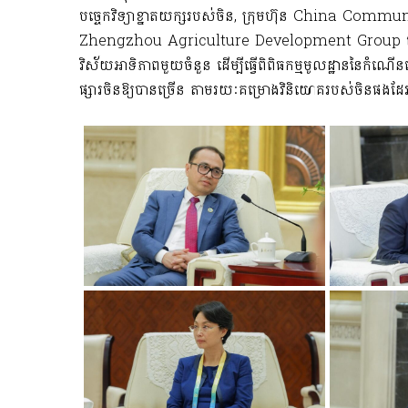
បច្ចេកវិទ្យាខ្នាតយក្សរបស់ចិន, ក្រុមហ៊ុន China Co
Zhengzhou Agriculture Development Group ដើម្បីពិភា
វិស័យអាទិភាពមួយចំនួន ដើម្បីធ្វើពិពិធកម្មមូលដ្ឋាននៃកំណើនស
ផ្សារចិនឱ្យបានច្រើន តាមរយៈគម្រោងវិនិយោគរបស់ចិនផងដែ