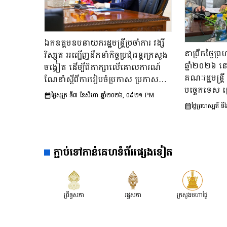
ឯកឧត្តមឧបនាយករដ្ឋមន្រ្តីប្រចាំការ វង្សី
នាព្រឹកថ្ងៃព
វិស្សុត អញ្ជើញដឹកនាំកិច្ចប្រជុំអន្តរក្រសួង
ឆ្នាំ២០២៦ ន
ចង្អៀត ដើម្បីពិភាក្សាលើគោលការណ៍​
គណៈរដ្ឋមន្រ្ត
ណែនាំស្តីពីការរៀបចំប្រកាស ប្រកាស
បច្ចេកទេស ក
អន្តរក្រសួង និងប្រកាសរួម របស់ក្រសួង
ថ្ងៃសុក្រ ទី៧ ខែសីហា ឆ្នាំ២០២៦, ០៩:២១ PM
សុក ផេង រដ្ឋ
ស្ថាប័ន
ថ្ងៃព្រហស្បតិ
មន្ត្រី អនុប្រ
ទី៣នៃក្រុមប្រ
ចែម ផល្លា អនុប
ការងារទី៣នៃក្
ភ្ជាប់ទៅកាន់គេហទំព័រផ្សេងទៀត
កិច្ច និង​វប្បធម
លើ «សេចក្តីព
ស្ដីពី​ការបង្ក
ព្រឹទ្ធសភា
រដ្ឋសភា
ក្រសួងមហាផ្ទៃ
នៅវ័យក្មេង​និ
ជំទង់​នៅកម្