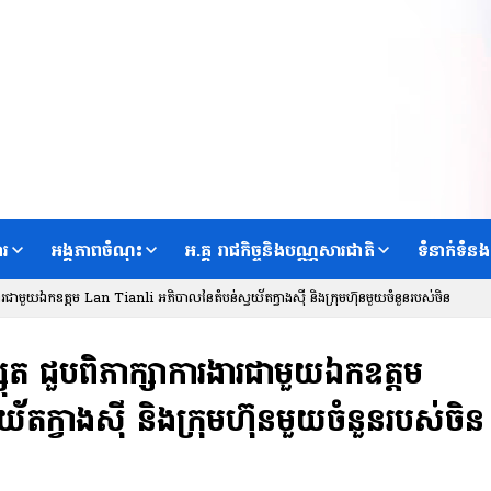
ារ
អង្គភាពចំណុះ
អ.គ្គ រាជកិច្ចនិងបណ្ណសារជាតិ
ទំនាក់ទំនង
ាការងារជាមួយឯកឧត្តម Lan Tianli អភិបាលនៃតំបន់ស្វយ័តក្វាងស៊ី និងក្រុមហ៊ុនមួយចំនួនរបស់ចិន
វិស្សុត ជួបពិភាក្សាការងារជាមួយឯកឧត្តម
តក្វាងស៊ី និងក្រុមហ៊ុនមួយចំនួនរបស់ចិន