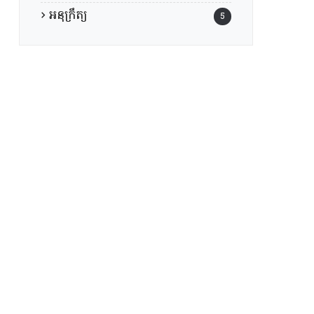
អនុក្រឹត្យ
5