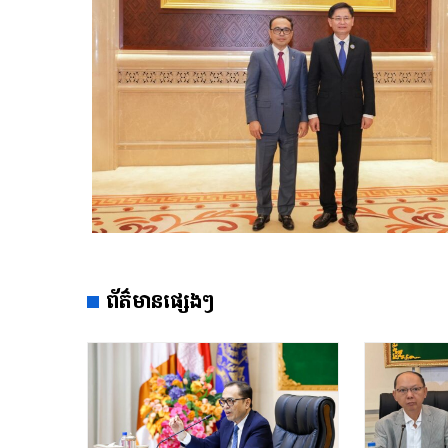
ព័ត៌មានផ្សេងៗ