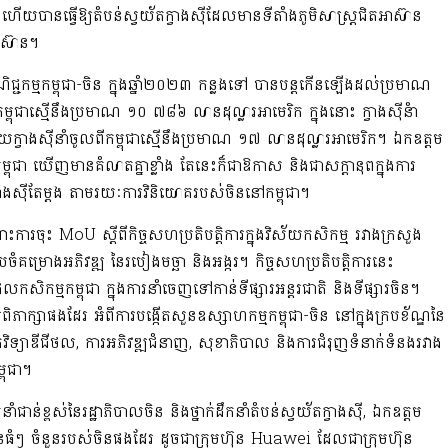
យបានធ្វើឱ្យតំបន់ស្វយ័តក្វាងស៊ីដែលមានទីតាំងភូមិសាស្រ្តជិតអាស៊ាន
ាស៊ាន។
កម្មកម្ពុជា-ចិន ក្នុងឆ្នាំ២០២៣ កន្លងទៅ បានបន្តកើនឡើងដល់ប្រមាណ
ុជាស្មើនឹងប្រមាណ ១០ ៧៨៦ លានដុល្លារអាមេរិក ក្នុងនោះ ក្វាងស៊ីនំា
្វាងស៊ីនាំចូលពីកម្ពុជាស្មើនឹងប្រមាណ ១៧ លានដុល្លារអាមេរិក។ ឯកឧត្តម
្ពុជា ឃើញមានគំលាតគ្នាខ្លាំង តែនេះក៏ជាឱកាស និងជាសក្តានុពក្នុងការ
ាងស៊ីតែម្តង តាមរយៈការវិនិយោគរបស់ចិននៅកម្ពុជា។
រចុះ MoU ស្តីពីកិច្ចសហប្រតិបត្តិការក្នុងវិស័យកសិកម្ម រវាងក្រសួង
រៀបចំគម្រោងអភិវឌ្ឍ នៃរបៀងមច្ឆា និងអង្ករ។ កិច្ចសហប្រតិបត្តិការនេះ
កម្មកម្ពុជា ក្នុងការនាំចេញទៅកាន់ទីផ្សារអន្តរជាតិ និងទីផ្សារចិន។
ពិភាក្សាផងដែរ អំពីការបង្កើតសួនឧស្សាហកម្មកម្ពុជា-ចិន នៅក្នុងក្របខ័ណ្ឌនៃ
វិទ្យាឌីជីថល, ការអភិវឌ្ឍជំនាញ, សុខាភិបាល និងការជំរុញទំនាក់ទំនងរវាង
ពុជា។
នាំជាន់ខ្ពស់នៃរដ្ឋាភិបាលចិន និងថ្នាក់ដឹកនាំតំបន់ស្វយ័តក្វាងស៊ី, ឯកឧត្តម
មហ៊ុនធំៗ ចំនួនរបស់ចិនផងដែរ ដូចជាក្រុមហ៊ុន Huawei ដែលជាក្រុមហ៊ុន