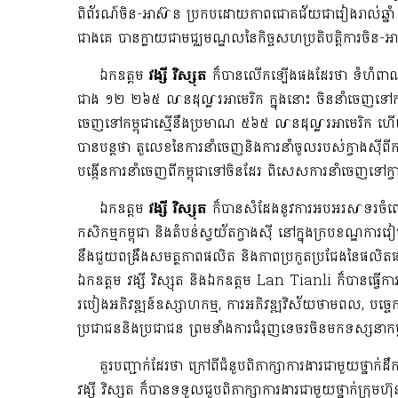
ពិព័រណ៍ចិន-អាស៊ាន ប្រកបដោយភាពជោគជ័យជារៀងរាល់ឆ្នាំ ហើ
ជាងគេ បានក្លាយជាមជ្ឈមណ្ឌលនៃកិច្ចសហប្រតិបត្តិការចិន-អ
ឯកឧត្តម
វង្សី វិស្សុត
ក៏បានលើកឡើងផងដែរថា ទំហំពាណិជ្ជ
ជាង ១២ ២៦៥ លានដុល្លារអាមេរិក ក្នុងនោះ ចិននាំចេញទៅកម្ព
ចេញទៅកម្ពុជាស្មើនឹងប្រមាណ ៥៦៥ លានដុល្លារអាមេរិក ហើយក
បានបន្តថា តួលេខនៃការនាំចេញនិងការនាំចូលរបស់ក្វាងស៊ីពីកម
បង្កើនការនាំចេញពីកម្ពុជាទៅចិនដែរ ពិសេសការនាំចេញទៅក្វ
ឯកឧត្តម
វង្សី វិស្សុត
ក៏បានសំដែងនូវការអបអរសាទរចំពោះកា
កសិកម្មកម្ពុជា​ និងតំបន់ស្វយ័តក្វាងស៊ី នៅក្នុងក្របខណ្ឌការ
នឹងជួយពង្រឹងសមត្ថភាពផលិត និងភាពប្រកួតប្រជែងនៃផលិតផលកសិ
ឯកឧត្តម វង្សី វិស្សុត និងឯកឧត្តម Lan Tianli ក៏បានធ្វើការ
របៀងអភិវឌ្ឍន៍ឧស្សាហកម្ម, ការអភិវឌ្ឍវិស័យថាមពល, បច្ចេក
ប្រជាជននិងប្រជាជន ព្រមទាំងការជំរុញទេចរចិនមកទស្សនាកម្
គួរបញ្ជាក់ដែរថា ក្រៅពីជំនួបពិភាក្សាការងារជាមួយថ្នាក់ដឹក
វង្សី វិស្សុត ក៏បានទទួលជួបពិភាក្សាការងារជាមួយថ្នាក់ក្រុ