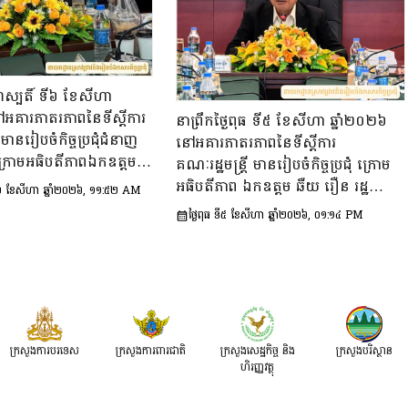
្រហស្បតិ៍ ទី៦ ខែសីហា
ៅអគារភាតរភាពនៃទីស្តីការ
នាព្រឹកថ្ងៃពុធ ទី៥ ខែសីហា ឆ្នាំ២០២៦
ី មានរៀបចំកិច្ចប្រជុំជំនាញ
នៅអគារភាតរភាពនៃទីស្តីការ
្រោមអធិបតីភាពឯកឧត្តម
គណៈរដ្ឋមន្រ្តី មានរៀបចំកិច្ចប្រជុំ ក្រោម
លេខាធិការទីស្ដីការគណៈរដ្ឋ
អធិបតីភាព ឯកឧត្តម ឆឺយ រឿន រដ្ឋ
៍ ទី៦ ខែសីហា ឆ្នាំ២០២៦, ១១:៥២ AM
ធាន និងជាប្រធាន​ក្រុម​ការងារ​
លេខាធិការ​ទីស្តីការគណៈរដ្ឋមន្ត្រី ដើម្បី
ថ្ងៃពុធ ទី៥ ខែសីហា ឆ្នាំ២០២៦, ០១:១៤ PM
ឹក្សាអ្នកច្បាប់ និងឯកឧត្តម
ពិនិត្យនិងពិភាក្សា​លើ​សេចក្ដីព្រាង​គំរូ​
្រធាន​និង​ជា​ប្រធាន​ក្រុម
របាយការណ៍​សង្ខេប​ស្ដីពី​វឌ្ឍនភាព​និង
រុមប្រឹក្សាសេដ្ឋកិច្ច សង្គម
សមិទ្ធផល​សំខាន់ៗ​របស់​រាជរដ្ឋាភិបាល​នៃ​
៌ ដើម្បីពិនិត្យ​និង​ពិភាក្សា​
ព្រះរាជាណាចក្រកម្ពុជា។
្រាងផែនការ​សកម្មភាពជាតិ​​
ារទប់ស្កាត់​អាពាហ៍ពិពាហ៍​
ក្រសួងការបរទេស
ក្រសួងការពារជាតិ
ក្រសួង​សេដ្ឋកិច្ច និង
ក្រសួងបរិស្ថាន
ងការ​មាន​ផ្ទៃពោះ​នៅ​វ័យ
ហិរញ្ញវត្ថុ
ពុជា ឆ្នាំ២០២៦-២០៣០»។