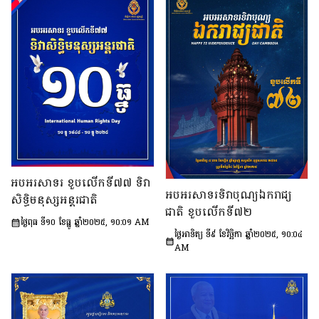
អបអរសាទរ ខួបលើកទី៧៧ ទិវា
អបអរសាទរទិវាបុណ្យឯករាជ្យ
សិទ្ធិមនុស្សអន្តរជាតិ
ជាតិ ខួបលើកទី៧២
ថ្ងៃពុធ ទី១០ ខែធ្នូ ឆ្នាំ២០២៥, ១០:០១ AM
ថ្ងៃអាទិត្យ ទី៩ ខែវិច្ឆិកា ឆ្នាំ២០២៥, ១០:០៤
AM