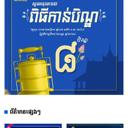
ព័ត៌មានផ្សេងៗ