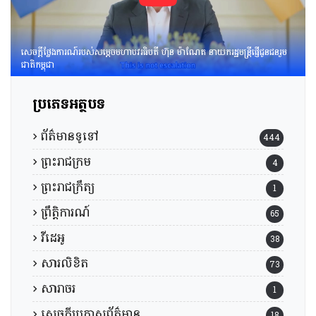
សេចក្តីថ្លែងការណ៍របស់សម្តេចមហាបវរធិបតី ហ៊ុន ម៉ាណែត នាយករដ្ឋមន្រ្តីផ្ញើជូនជនរួម
ជាតិកម្ពុជា
ប្រភេទអត្ថបទ
ព័ត៌មានទូទៅ
444
ព្រះរាជក្រម
4
ព្រះរាជក្រឹត្យ
1
ព្រឹត្តិការណ៍
65
វីដេអូ
38
សារលិខិត
73
សារាចរ
1
សេចក្តីប្រកាសព័ត៌មាន
18