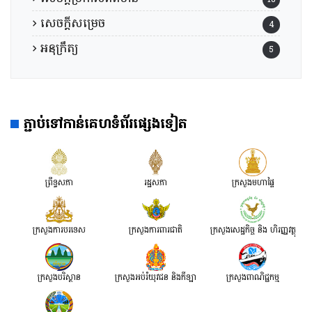
សេចក្តីសម្រេច
4
អនុក្រឹត្យ
5
ភ្ជាប់ទៅកាន់គេហទំព័រផ្សេងទៀត
ព្រឹទ្ធសភា
រដ្ឋសភា
ក្រសួងមហាផ្ទៃ
ក្រសួងការបរទេស
ក្រសួងការពារជាតិ
ក្រសួង​សេដ្ឋកិច្ច និង ហិរញ្ញវត្ថុ
ក្រសួងបរិស្ថាន
ក្រសួងអប់រំយុវជន និងកីឡា
ក្រសួងពាណិជ្ជកម្ម