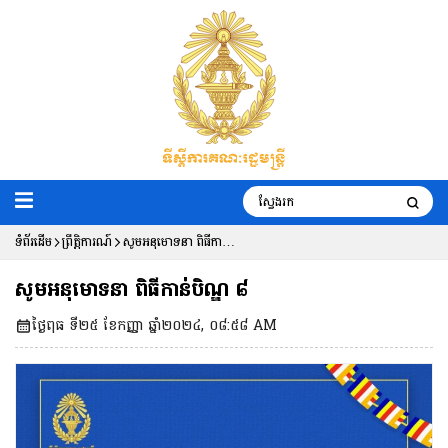
ទំព័រដើម
ព្រឹត្តិការណ៍
សូមអនុមោទនា ពិធីកាន់
បិណ្ឌ ៨
សូមអនុមោទនា ពិធីកាន់បិណ្ឌ ៨
ថ្ងៃពុធ ទី២៥ ខែកញ្ញា ឆ្នាំ២០២៤, ០៨:៥៨ AM