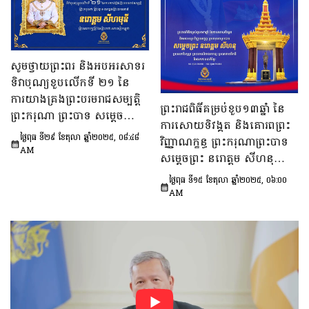
សូមថ្វាយព្រះពរ និងអបអរសាទរ
ទិវាបុណ្យខួបលើកទី ២១ នៃ
ការយាងគ្រងព្រះបរមរាជសម្បត្តិ
ព្រះរាជពិធីគម្រប់ខួប១៣ឆ្នាំ នៃ
ព្រះករុណា ព្រះបាទ សម្តេចព្រះប
ការសោយទិវង្គត និងគោរពព្រះ
រមនាថ នរោត្តម សីហមុនី
ថ្ងៃពុធ ទី២៩ ខែតុលា ឆ្នាំ២០២៥, ០៨:៤៨
វិញ្ញាណក្ខន្ធ ព្រះករុណាព្រះបាទ
ព្រះមហាក្សត្រ នៃ
AM
សម្តេចព្រះ នរោត្តម សីហនុ
ព្រះរាជាណាចក្រកម្ពុជា
ព្រះមហាវីរក្សត្រ ព្រះវររាជបិតា
ថ្ងៃពុធ ទី១៥ ខែតុលា ឆ្នាំ២០២៥, ០៦:០០
ឯករាជ្យ បូរណភាពទឹកដី និង
AM
ឯកភាពជាតិខ្មែរ