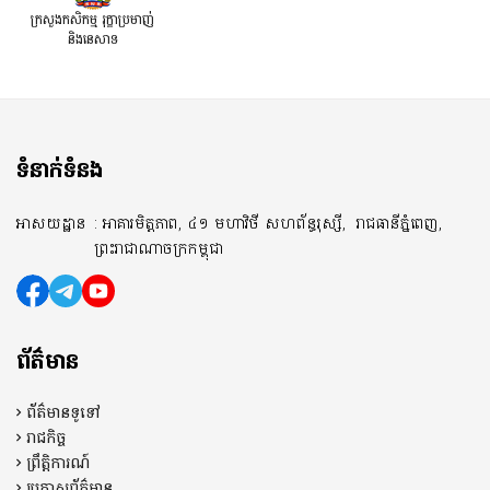
ក្រសួងកសិកម្ម រុក្ខាប្រមាញ់
និងនេសាទ
ទំនាក់ទំនង
អាសយដ្ឋាន
: អាគារមិត្តភាព, ៤១ មហាវិថី សហព័ន្ធរុស្សី,
រាជធានីភ្នំពេញ,
ព្រះរាជាណាចក្រកម្ពុជា
ព័ត៌មាន
ព័ត៌មានទូទៅ
រាជកិច្ច
ព្រឹត្តិការណ៍
ប្រកាសព័ត៌មាន