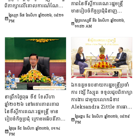
ភាពនៃទីស្តីការគណៈរដ្ឋមន្រ្តី
ពិភាក្សាលើគោលការណ៍​ណែនាំ
មានរៀបចំកិច្ចប្រជុំជំនាញ
ស្តីពីការរៀបចំប្រកាស ប្រកាស
ថ្ងៃសុក្រ ទី៧ ខែសីហា ឆ្នាំ២០២៦, ០៩:២១
បច្ចេកទេស ក្រោមអធិបតីភាព
អន្តរក្រសួង និងប្រកាសរួម របស់
ថ្ងៃព្រហស្បតិ៍ ទី៦ ខែសីហា ឆ្នាំ២០២៦,
PM
ឯកឧត្តម សុក ផេង រដ្ឋលេខាធិ
១១:៥២ AM
ក្រសួង ស្ថាប័ន
ការទីស្ដីការគណៈរដ្ឋមន្ត្រី អនុ
ប្រធាន និងជាប្រធាន​ក្រុម​ការងារ​
ទី៣នៃក្រុមប្រឹក្សាអ្នកច្បាប់ និង
ឯកឧត្តម ចែម ផល្លា អនុប្រធាន​
និង​ជា​ប្រធាន​ក្រុមការងារទី៣នៃ
ក្រុមប្រឹក្សាសេដ្ឋកិច្ច សង្គមកិច្ច
និង​វប្បធម៌ ដើម្បីពិនិត្យ​និង​
ពិភាក្សា​លើ «សេចក្តីព្រាង
ឯកឧត្តមឧបនាយករដ្ឋមន្ត្រីប្រចាំ
ផែនការ​សកម្មភាពជាតិ​​ស្ដីពី​ការ
ការ វង្សី វិស្សុត ទទួលជួបពិភាក្សា
នាព្រឹកថ្ងៃពុធ ទី៥ ខែសីហា
បង្ការទប់ស្កាត់​អាពាហ៍ពិពាហ៍​
ការងារ ជាមួយលោកជំទាវ
ឆ្នាំ២០២៦ នៅអគារភាតរភាព
នៅវ័យក្មេង​និងការ​មាន​ផ្ទៃពោះ​
Aleksandra Zittle ភារធារី
នៃទីស្តីការគណៈរដ្ឋមន្រ្តី មាន
នៅ​វ័យជំទង់​នៅកម្ពុជា
ស្តីទីនៃស្ថានទូតសហរដ្ឋអាម៉េរិក
ថ្ងៃអង្គារ ទី៤ ខែសីហា ឆ្នាំ២០២៦, ០៨:២៩
រៀបចំកិច្ចប្រជុំ ក្រោមអធិបតីភាព
ឆ្នាំ២០២៦-២០៣០»។
ប្រចាំកម្ពុជា
PM
ឯកឧត្តម ឆឺយ រឿន រដ្ឋលេខាធិ
ថ្ងៃពុធ ទី៥ ខែសីហា ឆ្នាំ២០២៦, ០១:១៤
ការ​ទីស្តីការគណៈរដ្ឋមន្ត្រី ដើម្បី
PM