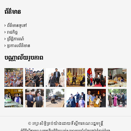
ព័ត៌មាន
ព័ត៌មានទូទៅ
រាជកិច្ច
ព្រឹត្តិការណ៍
ប្រកាសព័ត៌មាន
បណ្ណាល័យរូបភាព
© រក្សាសិទ្ធិគ្រប់យ៉ាងដោយទីស្តីការគណៈរដ្ឋមន្ត្រី