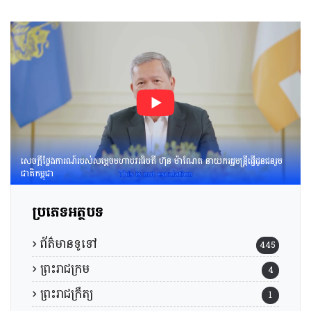
ពិនិត្យនិងពិភាក្សា​លើ​សេចក្ដី
ព្រាង​គំរូ​របាយការណ៍​សង្ខេប​ស្ដីពី​
វឌ្ឍនភាព​និងសមិទ្ធផល​សំខាន់ៗ​
របស់​រាជរដ្ឋាភិបាល​នៃ​
ព្រះរាជាណាចក្រកម្ពុជា។
សេចក្តីថ្លែងការណ៍របស់សម្តេចមហាបវរធិបតី ហ៊ុន ម៉ាណែត នាយករដ្ឋមន្រ្តីផ្ញើជូនជនរួម
ជាតិកម្ពុជា
ប្រភេទអត្ថបទ
ព័ត៌មានទូទៅ
445
ព្រះរាជក្រម
4
ព្រះរាជក្រឹត្យ
1