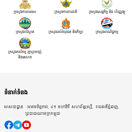
ក្រសួងការបរទេស
ក្រសួងការពារជាតិ
ក្រសួង​សេដ្ឋកិច្ច និង ហិរញ្ញវត្ថុ
ក្រសួងបរិស្ថាន
ក្រសួងអប់រំយុវជន និងកីឡា
ក្រសួងពាណិជ្ជកម្ម
ក្រសួងកសិកម្ម រុក្ខាប្រមាញ់
និងនេសាទ
ទំនាក់ទំនង
អាសយដ្ឋាន
: អាគារមិត្តភាព, ៤១ មហាវិថី សហព័ន្ធរុស្សី,
រាជធានីភ្នំពេញ,
ព្រះរាជាណាចក្រកម្ពុជា