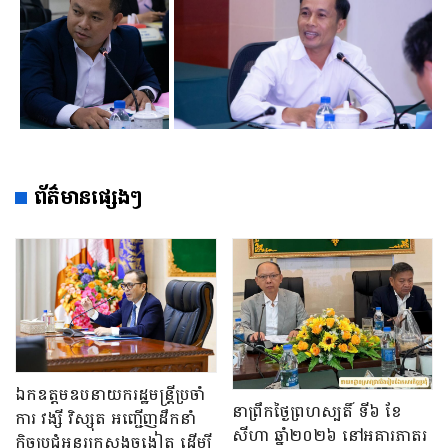
ព័ត៌មានផ្សេងៗ
ឯកឧត្តមឧបនាយករដ្ឋមន្រ្តីប្រចាំ
នាព្រឹកថ្ងៃព្រហស្បតិ៍ ទី៦ ខែ
ការ វង្សី វិស្សុត អញ្ជើញដឹកនាំ
សីហា ឆ្នាំ២០២៦ នៅអគារភាតរ
កិច្ចប្រជុំអន្តរក្រសួងចង្អៀត ដើម្បី