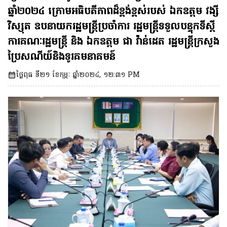
និងក្រសួងប្រៃសណីយ៍និងទូរគមនាគមន៍ នៅ
ឆ្នាំ២០២៤ ក្រោមអធិបតីភាពដ៏ខ្ពង់ខ្ពស់របស់ ឯកឧត្តម វង្សី
ថ្ងៃទី១ ខែមីនា ឆ្នាំ២០២៤ ក្រោមអធិបតីភាពដ៏
វិស្សុត ឧបនាយករដ្ឋមន្ត្រីប្រចាំការ រដ្ឋមន្ត្រីទទួលបន្ទុកទីស្តី
ខ្ពង់ខ្ពស់របស់ ឯកឧត្តម វង្សី វិស្សុត ឧបនាយក
ការគណៈរដ្ឋមន្ត្រី និង ឯកឧត្តម ជា វ៉ាន់ដេត រដ្ឋមន្ត្រីក្រសួង
ប្រៃសណីយ៍និងទូរគមនាគមន៍
រដ្ឋមន្ត្រីប្រចាំការ រដ្ឋមន្ត្រីទទួលបន្ទុកទីស្តីការ
គណៈរដ្ឋមន្ត្រី និង ឯកឧត្តម ជា វ៉ាន់ដេត រដ្ឋ
ថ្ងៃពុធ ទី២១ ខែកុម្ភៈ ឆ្នាំ២០២៤, ១២:៣១ PM
មន្ត្រីក្រសួងប្រៃសណីយ៍និងទូរគមនាគមន៍