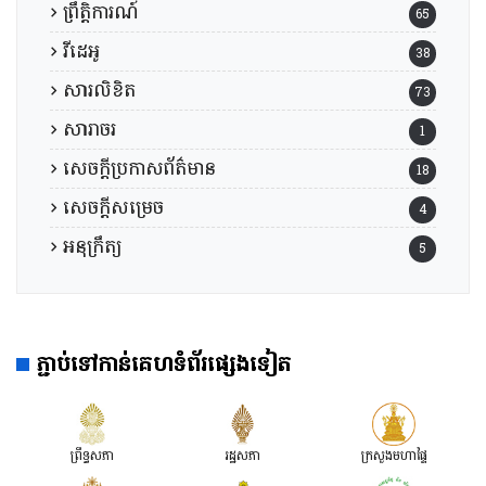
ព្រឹត្តិការណ៍
65
វីដេអូ
38
សារលិខិត
73
សារាចរ
1
សេចក្តីប្រកាសព័ត៌មាន
18
សេចក្តីសម្រេច
4
អនុក្រឹត្យ
5
ភ្ជាប់ទៅកាន់គេហទំព័រផ្សេងទៀត
ព្រឹទ្ធសភា
រដ្ឋសភា
ក្រសួងមហាផ្ទៃ