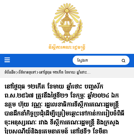
ទំព័រដើម
ព័ត៌មានទូទៅ
នៅថ្ងៃពុធ ១២កើត ខែមាឃ ឆ្នាំថោះ
បញ្ចស័ក ព.ស.២៥៦៧ ត្រូវនឹងថ្ងៃទី២១ ខែ
នៅថ្ងៃពុធ ១២កើត ខែមាឃ ឆ្នាំថោះ បញ្ចស័ក
កុម្ភៈ ឆ្នាំ២០២៤ ឯកឧត្តម ហ៊ុយ វណ្ណៈ រដ្ឋ
ព.ស.២៥៦៧ ត្រូវនឹងថ្ងៃទី២១ ខែកុម្ភៈ ឆ្នាំ២០២៤ ឯក
ឧត្តម ហ៊ុយ វណ្ណៈ រដ្ឋលេខាធិការទីស្តីការគណៈរដ្ឋមន្ត្រី
លេខាធិការទីស្តីការគណៈរដ្ឋមន្ត្រី បានដឹកនាំ
បានដឹកនាំកិច្ចប្រជុំដើម្បីត្រៀមឆ្ពោះទៅកាន់ការរៀបចំពិធី
កិច្ចប្រជុំដើម្បីត្រៀមឆ្ពោះទៅកាន់ការរៀបចំពិធី
ចុះអនុស្សរណៈ រវាង ទីស្តីការគណៈរដ្ឋមន្ត្រី និងក្រសួង
ចុះអនុស្សរណៈ រវាង ទីស្តីការគណៈរដ្ឋមន្ត្រី
ប្រៃសណីយ៍និងទូរគមនាគមន៍ នៅថ្ងៃទី១ ខែមីនា