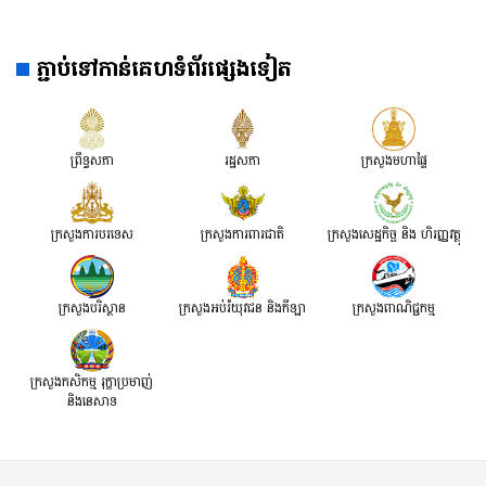
ភ្ជាប់ទៅកាន់គេហទំព័រផ្សេងទៀត
ព្រឹទ្ធសភា
រដ្ឋសភា
ក្រសួងមហាផ្ទៃ
ក្រសួងការបរទេស
ក្រសួងការពារជាតិ
ក្រសួង​សេដ្ឋកិច្ច និង ហិរញ្ញវត្ថុ
ក្រសួងបរិស្ថាន
ក្រសួងអប់រំយុវជន និងកីឡា
ក្រសួងពាណិជ្ជកម្ម
ក្រសួងកសិកម្ម រុក្ខាប្រមាញ់
និងនេសាទ