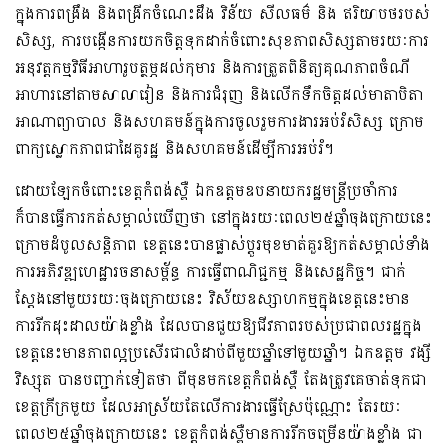
ក្នុងការពង្រឹង និងពង្រីកចំណេះដឹង វិន័យ សីលធម៌ និង ឥរិយាបថរបស់
សិស្ស, ការបង្កើនការយកចិត្តទុកដាក់ចំពោះសុខភាពសិស្សតាមរយៈការ
អនុវត្តកម្មវិធីអាហារូបត្ថម្ភដល់កុមារ និងការត្រួតពិនិត្យគុណភាពចំណី
អាហារនៅតាមសាលារៀន និងការជំរុញ និងលើកទឹកចិត្តដល់មាតាបិតា
អាណាព្យាបាល និងសហគមន៍ក្នុងការចូលរួមការងារអប់រំសិស្ស ក្រោម
ពាក្យស្លោកភាពជាដៃគូរដ្ឋ និងសហគមន៍ដើម្បីការអប់រំ។
ដោយឡែកចំពោះខេត្តកំពង់ស្ពឺ ឯកឧត្តមឧបនាយករដ្ឋមន្ត្រីប្រចាំការ
ក៏បានធ្វើការកត់សម្គាល់ឃើញថា នៅក្នុងរយៈពេល២៥ឆ្នាំចុងក្រោយនេះ
ក្រោមដំបូលសន្តិភាព ខេត្តនេះបានផ្លាស់ប្តូរមុខមាត់គួរឱ្យកត់សម្គាល់ទាំង
ការអភិវឌ្ឍហេដ្ឋារចនាសម្ព័ន្ធ ការធ្វើពាណិជ្ជកម្ម និងសេដ្ឋកិច្ច។ ជាក់
ស្តែងនៅមួយរយៈចុងក្រោយនេះ វិស័យឧស្សាហកម្មក្នុងខេត្តនេះមាន
ការរីកដុះដាលយ៉ាងខ្លាំង ដែលបានជួយឱ្យជីវភាពរបស់ប្រជាពលរដ្ឋក្នុង
ខេត្តនេះមានភាពល្អប្រសើរជាលំដាប់ពីមួយឆ្នាំទៅមួយឆ្នាំ។ ឯកឧត្តម វង្សី
វិស្សុត បានបញ្ជាក់ទៀតថា ពីមុនមកខេត្តកំពង់ស្ពឺ តែងត្រូវគេចាត់ទុកជា
ខេត្តក្រីក្រមួយ ដែលអាស្រ័យតែលើការងារធ្វើស្រែប៉ុណ្ណោះ តែរយៈ
ពេល២៥ឆ្នាំចុងក្រោយនេះ ខេត្តកំពង់ស្ពឺមានការរីកចម្រើនយ៉ាងខ្លាំង ជា