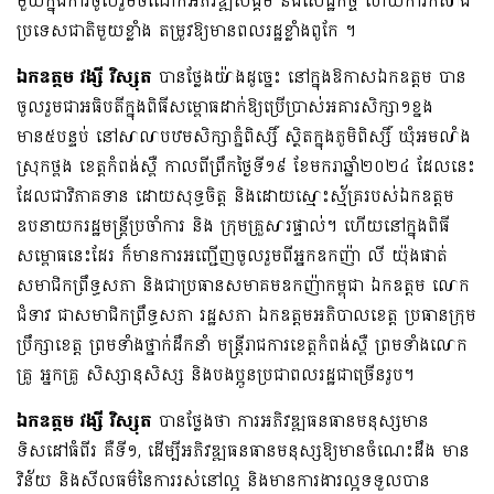
មួយក្នុងការចូលរួមចំណែកអភិវឌ្ឍសង្គម និងសេដ្ឋកិច្ច ហើយការកសាង
ប្រទេសជាតិមួយខ្លាំង តម្រូវឱ្យមានពលរដ្ឋខ្លាំងពូកែ ។
ឯកឧត្តម វង្សី វិស្សុត
បានថ្លែងយ៉ាងដូច្នេះ នៅក្នុងឱកាសឯកឧត្តម បាន
ចូលរួមជាអធិបតីក្នុងពិធីសម្ពោធដាក់ឱ្យប្រើប្រាស់អគារសិក្សា១ខ្នង
មាន៥បន្ទប់ នៅសាលាបឋមសិក្សាភ្នំពិស្សិ៍ ស្ថិតក្នុងភូមិពិស្សិ៍ ឃុំអមលាំង
ស្រុកថ្ពង ខេត្តកំពង់ស្ពឺ កាលពីព្រឹកថ្ងៃទី១៩ ខែមករាឆ្នាំ២០២៤ ដែលនេះ
ដែលជាវិភាគទាន ដោយសុទ្ធចិត្ត និងដោយស្មោះស្ម័គ្ររបស់ឯកឧត្តម
ឧបនាយករដ្ឋមន្រ្តីប្រចាំការ និង ក្រុមគ្រួសារផ្ទាល់។ ហើយនៅក្នុងពិធី
សម្ពោធនេះដែរ ក៏មានការអញ្ជើញចូលរួមពីអ្នកឧកញ៉ា លី យ៉ុងផាត់
សមាជិកព្រឹទ្ធសភា និងជាប្រធានសមាគមឧកញ៉ាកម្ពុជា ឯកឧត្តម លោក
ជំទាវ ជាសមាជិកព្រឹទ្ធសភា រដ្ឋសភា ឯកឧត្តមអភិបាលខេត្ត ប្រធានក្រុម
ប្រឹក្សាខេត្ត ព្រមទាំងថ្នាក់ដឹកនាំ មន្ត្រីរាជការខេត្តកំពង់ស្ពឺ ព្រមទាំងលោក
គ្រូ អ្នកគ្រូ សិស្សានុសិស្ស និងបងប្អូនប្រជាពលរដ្ឋជាច្រើនរូប។
ឯកឧត្តម វង្សី វិស្សុត
បានថ្លែងថា ការអភិវឌ្ឍធនធានមនុស្សមាន
ទិសដៅធំពីរ គឺទី១, ដើម្បីអភិវឌ្ឍធនធានមនុស្សឱ្យមានចំណេះដឹង មាន
វិន័យ និងសីលធម៌នៃការរស់នៅល្អ និងមានការងារល្អទទួលបាន