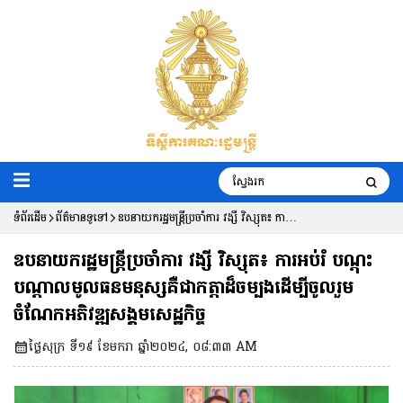
ទំព័រដើម
ព័ត៌មានទូទៅ
ឧបនាយករដ្ឋមន្ត្រីប្រចាំការ វង្សី វិស្សុត៖ ការ
អប់រំ បណ្តុះបណ្តាលមូលធនមនុស្សគឺជាកត្តា
ឧបនាយករដ្ឋមន្ត្រីប្រចាំការ វង្សី វិស្សុត៖ ការអប់រំ បណ្តុះ
ដ៏ចម្បងដើម្បីចូលរួមចំណែកអភិវឌ្ឍសង្គម
បណ្តាលមូលធនមនុស្សគឺជាកត្តាដ៏ចម្បងដើម្បីចូលរួម
ចំណែកអភិវឌ្ឍសង្គមសេដ្ឋកិច្ច
សេដ្ឋកិច្ច
ថ្ងៃសុក្រ ទី១៩ ខែមករា ឆ្នាំ២០២៤, ០៨:៣៣ AM