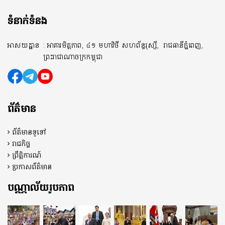
ទំនាក់ទំនង
អាសយដ្ឋាន
: អាគារមិត្តភាព, ៤១ មហាវិថី សហព័ន្ធរុស្សី,
រាជធានីភ្នំពេញ,
ព្រះរាជាណាចក្រកម្ពុជា
ព័ត៌មាន
ព័ត៌មានទូទៅ
រាជកិច្ច
ព្រឹត្តិការណ៍
ប្រកាសព័ត៌មាន
បណ្ណាល័យរូបភាព