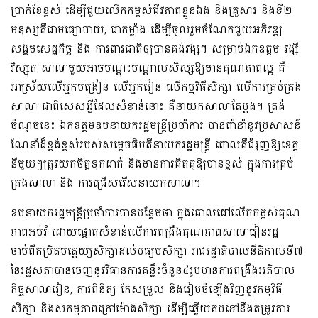
ប្រាក់ខែខ្ពស់ ដើម្បីជួយលើកកម្ពស់ជីវភាពខ្លួនឯង និងគ្រួសារ និងទី២
មនុស្សគឺជាមធ្យោបាយ, ជាកម្លាំង ដើម្បីចូលរួមចំណែកជួយអភិវឌ្ឍ
សង្គមសេដ្ឋកិច្ច និង ការពារជាតិឲ្យបានគង់វង្ស។ សម្រាប់ឯកឧត្តម វង្សី
វិស្សុត សាលាមួយអាចបណ្តុះបណ្តាលសិស្សឱ្យមានគុណភាពល្អ គឺ
អាស្រ័យលើអ្នកបង្រៀន លើអ្នករៀន លើកម្មវិធីសិក្សា លើការគ្រប់គ្រង
សាលា ជាពិសេសអ្វីដែលសំខាន់នោះ គឺនាយកសាលាតែម្តង។ ត្រង់
ចំណុចនេះ ឯកឧត្តមឧបនាយករដ្ឋមន្ត្រីប្រចាំការ បានពាំនាំនូវប្រសាសន៍
ណែនាំដ៏ខ្ពង់ខ្ពស់របស់សម្តេចធិបតីនាយករដ្ឋមន្ត្រី ពោលគឺជំរុញឱ្យខេត្ត
នីមួយៗត្រូវយកចិត្តទុកដាក់ និងមានការគិតគូឱ្យបានខ្ពស់ ក្នុងការគ្រប់
គ្រងសាលា និង ការជ្រើសរើសនាយកសាលា។
ឧបនាយករដ្ឋមន្ត្រីប្រចាំការបានបន្ថែមថា ក្នុងគោលដៅលើកកម្ពស់គុណ
ភាពអប់រំ ដោយផ្តោតសំខាន់លើការពង្រឹងគុណភាពសាលារៀនរដ្ឋ
ចាប់ពីកម្រិតមត្តេយ្យសិក្សាដល់មធ្យមសិក្សា រាជរដ្ឋាភិបាលនីតិកាលទី៧
នៃរដ្ឋសភាបានចេញនូវវិធានការគន្លឹះចំនួន៤រួមមានការពង្រឹងអភិបាល
កិច្ចសាលារៀន, ការពិនិត្យ កែសម្រួល និងរៀបចំឡើងវិញនូវកម្មវិធី
សិក្សា និងសកម្មភាពក្រៅម៉ោងសិក្សា ដើម្បីឆ្លើយតបទៅនឹងតម្រូវការ