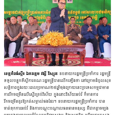
ខេត្តកំពង់ស្ពឺ៖
ឯកឧត្តម វង្សី វិស្សុត
ឧបនាយករដ្ឋមន្ត្រីប្រចាំការ រដ្ឋមន្ត្រី
ទទួលបន្ទុកទីស្តីការគណៈរដ្ឋមន្ត្រីបានលើកឡើងថា នៅក្រោមដំបូលសុខ
សន្តិភាពក្នុងរយៈពេលប្រមាណ២៥ឆ្នាំចុងក្រោយនេះប្រទេសកម្ពុជាមាន
ការរីកចម្រើនលើស្ទើរគ្រប់វិស័យ ក្នុងនោះវិស័យអប់រំ ក៏មានការ
រីកចម្រើនគួរឱ្យកត់សម្គាល់ផងដែរ។ ឧបនាយករដ្ឋមន្ត្រីប្រចាំការ បាន
ចាត់ទុកការអប់រំ និងការបណ្ដុះបណ្តាលធនធានមនុស្ស គឺជាកត្តាចម្បង