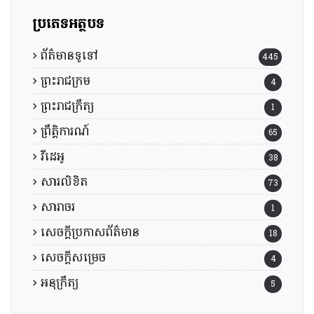
ប្រភេទអត្ថបទ
ព័ត៌មានទូទៅ
445
ព្រះរាជក្រម
4
ព្រះរាជក្រឹត្យ
1
ព្រឹត្តិការណ៍
65
វីដេអូ
38
សារលិខិត
73
សារាចរ
1
សេចក្តីប្រកាសព័ត៌មាន
18
សេចក្តីសម្រេច
4
អនុក្រឹត្យ
5