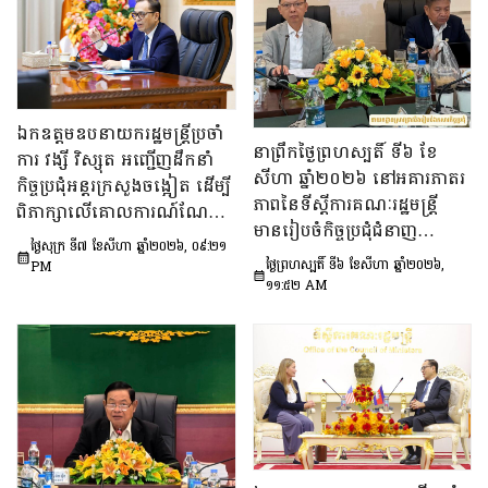
ឯកឧត្តមឧបនាយករដ្ឋមន្រ្តីប្រចាំ
នាព្រឹកថ្ងៃព្រហស្បតិ៍ ទី៦ ខែ
ការ វង្សី វិស្សុត អញ្ជើញដឹកនាំ
សីហា ឆ្នាំ២០២៦ នៅអគារភាតរ
កិច្ចប្រជុំអន្តរក្រសួងចង្អៀត ដើម្បី
ភាពនៃទីស្តីការគណៈរដ្ឋមន្រ្តី
ពិភាក្សាលើគោលការណ៍​ណែនាំ
មានរៀបចំកិច្ចប្រជុំជំនាញ
ស្តីពីការរៀបចំប្រកាស ប្រកាស
ថ្ងៃសុក្រ ទី៧ ខែសីហា ឆ្នាំ២០២៦, ០៩:២១
បច្ចេកទេស ក្រោមអធិបតីភាព
អន្តរក្រសួង និងប្រកាសរួម របស់
ថ្ងៃព្រហស្បតិ៍ ទី៦ ខែសីហា ឆ្នាំ២០២៦,
PM
ឯកឧត្តម សុក ផេង រដ្ឋលេខាធិ
១១:៥២ AM
ក្រសួង ស្ថាប័ន
ការទីស្ដីការគណៈរដ្ឋមន្ត្រី អនុ
ប្រធាន និងជាប្រធាន​ក្រុម​ការងារ​
ទី៣នៃក្រុមប្រឹក្សាអ្នកច្បាប់ និង
ឯកឧត្តម ចែម ផល្លា អនុប្រធាន​
និង​ជា​ប្រធាន​ក្រុមការងារទី៣នៃ
ក្រុមប្រឹក្សាសេដ្ឋកិច្ច សង្គមកិច្ច
និង​វប្បធម៌ ដើម្បីពិនិត្យ​និង​