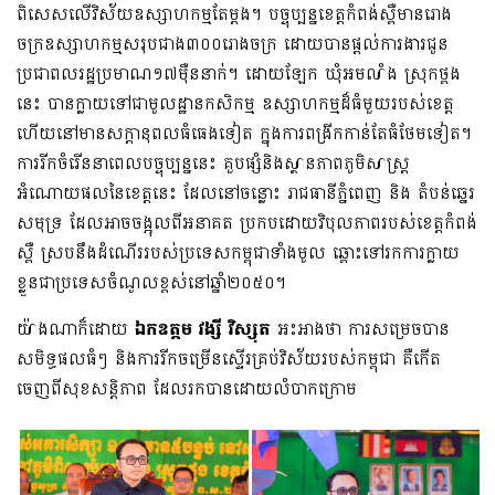
ពិសេសលើវិស័យឧស្សាហកម្មតែម្តង។ បច្ចុប្បន្នខេត្តកំពង់ស្ពឺមានរោង
ចក្រឧស្សាហកម្មសរុបជាង៣០០រោងចក្រ ដោយបានផ្តល់ការងារជូន
ប្រជាពលរដ្ឋប្រមាណ១៧ម៉ឺននាក់។ ដោយឡែក ឃុំអមលាំង ស្រុកថ្ពង
នេះ បានក្លាយទៅជាមូលដ្ឋានកសិកម្ម ឧស្សាហកម្មដ៏ធំមួយរបស់ខេត្ត
ហើយនៅមានសក្តានុពលធំធេងទៀត ក្នុងការពង្រីកកាន់តែធំថែមទៀត។
ការរីកចំរើននាពេលបច្ចុប្បន្ននេះ គួបផ្សំនិងស្ថានភាពភូមិសាស្ត្រ
អំណោយផលនៃខេត្តនេះ ដែលនៅចន្លោះ រាជធានីភ្នំពេញ និង តំបន់ឆ្នេរ
សមុទ្រ ដែលអាចចង្អុលពីអនាគត ប្រកបដោយវិបុលភាពរបស់ខេត្តកំពង់
ស្ពឺ ស្របនឹងដំណើររបស់ប្រទេសកម្ពុជាទាំងមូល ឆ្ពោះទៅរកការក្លាយ
ខ្លួនជាប្រទេសចំណូលខ្ពស់នៅឆ្នាំ២០៥០។
យ៉ាងណាក៏ដោយ
ឯកឧត្តម វង្សី វិស្សុត
អះអាងថា ការសម្រេចបាន
សមិទ្ធផលធំៗ និងការរីកចម្រើនស្ទើរគ្រប់វិស័យរបស់កម្ពុជា គឺកើត
ចេញពីសុខសន្តិភាព ដែលរកបានដោយលំបាកក្រោម