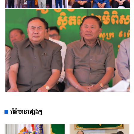
ព័ត៌មានផ្សេងៗ