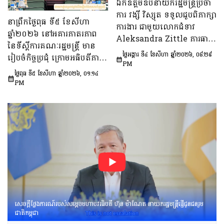
ពិភាក្សា​លើ «សេចក្តីព្រាង
ឯកឧត្តមឧបនាយករដ្ឋមន្ត្រីប្រចាំ
ផែនការ​សកម្មភាពជាតិ​​ស្ដីពី​ការ
ការ វង្សី វិស្សុត ទទួលជួបពិភាក្សា
នាព្រឹកថ្ងៃពុធ ទី៥ ខែសីហា
បង្ការទប់ស្កាត់​អាពាហ៍ពិពាហ៍​
ការងារ ជាមួយលោកជំទាវ
ឆ្នាំ២០២៦ នៅអគារភាតរភាព
នៅវ័យក្មេង​និងការ​មាន​ផ្ទៃពោះ​
Aleksandra Zittle ភារធារី
នៃទីស្តីការគណៈរដ្ឋមន្រ្តី មាន
នៅ​វ័យជំទង់​នៅកម្ពុជា
ស្តីទីនៃស្ថានទូតសហរដ្ឋអាម៉េរិក
ថ្ងៃអង្គារ ទី៤ ខែសីហា ឆ្នាំ២០២៦, ០៨:២៩
រៀបចំកិច្ចប្រជុំ ក្រោមអធិបតីភាព
ឆ្នាំ២០២៦-២០៣០»។
ប្រចាំកម្ពុជា
PM
ឯកឧត្តម ឆឺយ រឿន រដ្ឋលេខាធិ
ថ្ងៃពុធ ទី៥ ខែសីហា ឆ្នាំ២០២៦, ០១:១៤
ការ​ទីស្តីការគណៈរដ្ឋមន្ត្រី ដើម្បី
PM
ពិនិត្យនិងពិភាក្សា​លើ​សេចក្ដី
ព្រាង​គំរូ​របាយការណ៍​សង្ខេប​ស្ដីពី​
វឌ្ឍនភាព​និងសមិទ្ធផល​សំខាន់ៗ​
របស់​រាជរដ្ឋាភិបាល​នៃ​
ព្រះរាជាណាចក្រកម្ពុជា។
សេចក្តីថ្លែងការណ៍របស់សម្តេចមហាបវរធិបតី ហ៊ុន ម៉ាណែត នាយករដ្ឋមន្រ្តីផ្ញើជូនជនរួម
ជាតិកម្ពុជា