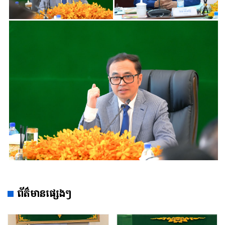
ព័ត៌មានផ្សេងៗ