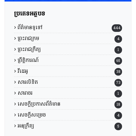
ប្រភេទអត្ថបទ
ព័ត៌មានទូទៅ
444
ព្រះរាជក្រម
4
ព្រះរាជក្រឹត្យ
1
ព្រឹត្តិការណ៍
65
វីដេអូ
38
សារលិខិត
73
សារាចរ
1
សេចក្តីប្រកាសព័ត៌មាន
18
សេចក្តីសម្រេច
4
អនុក្រឹត្យ
5