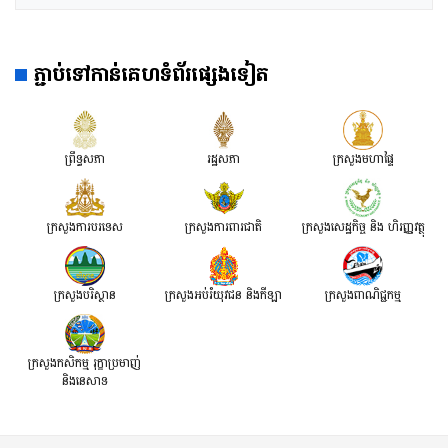
ភ្ជាប់ទៅកាន់គេហទំព័រផ្សេងទៀត
ព្រឹទ្ធសភា
រដ្ឋសភា
ក្រសួងមហាផ្ទៃ
ក្រសួងការបរទេស
ក្រសួងការពារជាតិ
ក្រសួង​សេដ្ឋកិច្ច និង ហិរញ្ញវត្ថុ
ក្រសួងបរិស្ថាន
ក្រសួងអប់រំយុវជន និងកីឡា
ក្រសួងពាណិជ្ជកម្ម
ក្រសួងកសិកម្ម រុក្ខាប្រមាញ់
និងនេសាទ