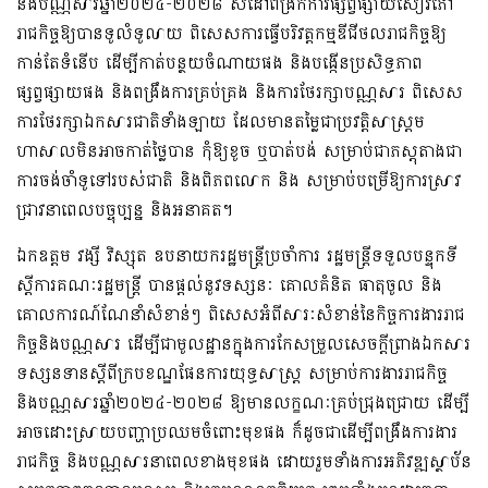
និងបណ្ណសារឆ្នាំ២០២៤-២០២៨ សំដៅពង្រីកការផ្សព្វផ្សាយសៀវភៅ
រាជកិច្ចឱ្យបានទូលំទូលាយ ពិសេសការធ្វើបរិវត្តកម្មឌីជីថលរាជកិច្ចឱ្យ
កាន់តែទំនើប ដើម្បីកាត់បន្ថយចំណាយផង និងបង្កើនប្រសិទ្ធភាព
ផ្សព្វផ្សាយផង និងពង្រឹងការគ្រប់គ្រង និងការថែរក្សាបណ្ណសារ ពិសេស
ការថែរក្សាឯកសារជាតិទាំងឡាយ ដែលមានតម្លៃជាប្រវត្តិសាស្រ្តម
ហាសាលមិនអាចកាត់ថ្លៃបាន កុំឱ្យខូច ឬបាត់បង់ សម្រាប់ជាភស្តុតាងជា
ការចង់ចាំទូទៅរបស់ជាតិ និងពិភពលោក និង សម្រាប់បម្រើឱ្យការស្រាវ
ជ្រាវនាពេលបច្ចុប្បន្ន និងអនាគត។
ឯកឧត្តម វង្សី វិស្សុត ឧបនាយករដ្ឋមន្រ្តីប្រចាំការ រដ្ឋមន្រ្តីទទួលបន្ទុកទី
ស្តីការគណៈរដ្ឋមន្រ្តី បានផ្តល់នូវទស្សនៈ គោលគំនិត ធាតុចូល និង
គោលការណ៍ណែនាំសំខាន់ៗ ពិសេសអំពីសារៈសំខាន់នៃកិច្ចការងាររាជ
កិច្ចនិងបណ្ណសារ ដើម្បីជាមូលដ្ឋានក្នុងការកែសម្រួលសេចក្តីព្រាងឯកសារ
ទស្សនទានស្តីពីក្របខណ្ឌផែនការយុទ្ធសាស្រ្ត សម្រាប់ការងាររាជកិច្ច
និងបណ្ណសារឆ្នាំ២០២៤-២០២៨ ឱ្យមានលក្ខណៈគ្រប់ជ្រុងជ្រោយ ដើម្បី
អាចដោះស្រាយបញ្ហាប្រឈមចំពោះមុខផង ក៏ដូចជាដើម្បីពង្រឹងការងារ
រាជកិច្ច និងបណ្ណសារនាពេលខាងមុខផង ដោយរួមទាំងការអភិវឌ្ឍស្ថាប័ន