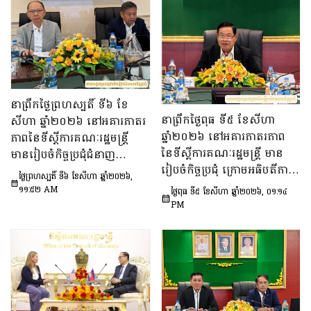
នាព្រឹកថ្ងៃព្រហស្បតិ៍ ទី៦ ខែ
នាព្រឹកថ្ងៃពុធ ទី៥ ខែសីហា
សីហា ឆ្នាំ២០២៦ នៅអគារភាតរ
ឆ្នាំ២០២៦ នៅអគារភាតរភាព
ភាពនៃទីស្តីការគណៈរដ្ឋមន្រ្តី
នៃទីស្តីការគណៈរដ្ឋមន្រ្តី មាន
មានរៀបចំកិច្ចប្រជុំជំនាញ
រៀបចំកិច្ចប្រជុំ ក្រោមអធិបតីភាព
បច្ចេកទេស ក្រោមអធិបតីភាព
ថ្ងៃព្រហស្បតិ៍ ទី៦ ខែសីហា ឆ្នាំ២០២៦,
ឯកឧត្តម ឆឺយ រឿន រដ្ឋលេខាធិ
ឯកឧត្តម សុក ផេង រដ្ឋលេខាធិ
១១:៥២ AM
ថ្ងៃពុធ ទី៥ ខែសីហា ឆ្នាំ២០២៦, ០១:១៤
ការ​ទីស្តីការគណៈរដ្ឋមន្ត្រី ដើម្បី
ការទីស្ដីការគណៈរដ្ឋមន្ត្រី អនុ
PM
ពិនិត្យនិងពិភាក្សា​លើ​សេចក្ដី
ប្រធាន និងជាប្រធាន​ក្រុម​ការងារ​
ព្រាង​គំរូ​របាយការណ៍​សង្ខេប​ស្ដីពី​
ទី៣នៃក្រុមប្រឹក្សាអ្នកច្បាប់ និង
វឌ្ឍនភាព​និងសមិទ្ធផល​សំខាន់ៗ​
ឯកឧត្តម ចែម ផល្លា អនុប្រធាន​
របស់​រាជរដ្ឋាភិបាល​នៃ​
និង​ជា​ប្រធាន​ក្រុមការងារទី៣នៃ
ព្រះរាជាណាចក្រកម្ពុជា។
ក្រុមប្រឹក្សាសេដ្ឋកិច្ច សង្គមកិច្ច
និង​វប្បធម៌ ដើម្បីពិនិត្យ​និង​