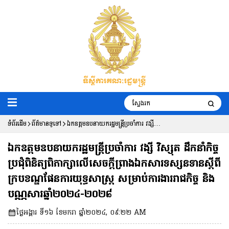
ទំព័រដើម
ព័ត៌មានទូទៅ
ឯកឧត្តមឧបនាយករដ្ឋមន្រ្តីប្រចាំការ វង្សី
វិស្សុត ដឹកនាំកិច្ចប្រជុំពិនិត្យ
ឯកឧត្តមឧបនាយករដ្ឋមន្រ្តីប្រចាំការ វង្សី វិស្សុត ដឹកនាំកិច្ច
ពិភាក្សាលើសេចក្តីព្រាងឯកសារទស្សនទាន
ប្រជុំពិនិត្យពិភាក្សាលើសេចក្តីព្រាងឯកសារទស្សនទានស្តីពី
ក្របខណ្ឌផែនការយុទ្ធសាស្រ្ត សម្រាប់ការងាររាជកិច្ច និង
ស្តីពីក្របខណ្ឌផែនការយុទ្ធសាស្រ្ត សម្រាប់
បណ្ណសារឆ្នាំ២០២៤-២០២៨
ការងាររាជកិច្ច និងបណ្ណសារ
ថ្ងៃអង្គារ ទី១៦ ខែមករា ឆ្នាំ២០២៤, ០៩:២២ AM
ឆ្នាំ២០២៤-២០២៨