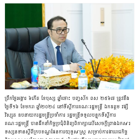
ព្រឹកថ្ងៃអង្គារ ៦កើត ខែបុស្ស ឆ្នាំថោះ បញ្ចស័ក ពស ២៥៦៧ ត្រូវនឹង
ថ្ងៃទី១៦ ខែមករា ឆ្នាំ២០២៤ នៅទីស្តីការគណៈរដ្ឋមន្រ្តី ឯកឧត្តម វង្សី
វិស្សុត ឧបនាយករដ្ឋមន្រ្តីប្រចាំការ រដ្ឋមន្រ្តីទទួលបន្ទុកទីស្តីការ
គណៈរដ្ឋមន្រ្តី បានដឹកនាំកិច្ចប្រជុំពិនិត្យពិភាក្សាលើសេចក្តីព្រាងឯកសារ
ទស្សនទានស្តីពីក្របខណ្ឌផែនការយុទ្ធសាស្រ្ត សម្រាប់ការងាររាជកិច្ច