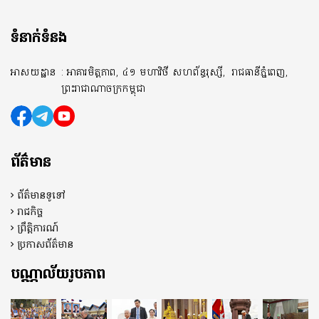
ទំនាក់ទំនង
អាសយដ្ឋាន
: អាគារមិត្តភាព, ៤១ មហាវិថី សហព័ន្ធរុស្សី,
រាជធានីភ្នំពេញ,
ព្រះរាជាណាចក្រកម្ពុជា
ព័ត៌មាន
ព័ត៌មានទូទៅ
រាជកិច្ច
ព្រឹត្តិការណ៍
ប្រកាសព័ត៌មាន
បណ្ណាល័យរូបភាព