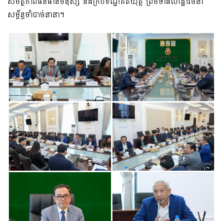
សមត្ថភាពធនធានមនុស្ស និងក្របខណ្ឌគតិយុត្ត ព្រមទាំងហេដ្ឋារចនា
សម្ព័ន្ធចាំបាច់នានា។