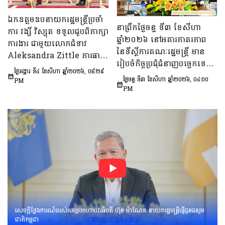
ពិភាក្សា​លើ «សេចក្តីព្រាង
ឯកឧត្តមឧបនាយករដ្ឋមន្ត្រីប្រចាំ
ផែនការ​សកម្មភាពជាតិ​​ស្ដីពី​ការ
នាព្រឹកថ្ងៃចន្ទ ទី៣ ខែសីហា
ការ វង្សី វិស្សុត ទទួលជួបពិភាក្សា
បង្ការទប់ស្កាត់​អាពាហ៍ពិពាហ៍​
ឆ្នាំ២០២៦ នៅអគារភាតរភាព
ការងារ ជាមួយលោកជំទាវ
នៅវ័យក្មេង​និងការ​មាន​ផ្ទៃពោះ​
នៃទីស្តីការគណៈរដ្ឋមន្រ្តី មាន
Aleksandra Zittle ភារធារី
នៅ​វ័យជំទង់​នៅកម្ពុជា
រៀបចំកិច្ចប្រជុំជំនាញបច្ចេកទេស
ស្តីទីនៃស្ថានទូតសហរដ្ឋអាម៉េរិក
ឆ្នាំ២០២៦-២០៣០»។
ថ្ងៃអង្គារ ទី៤ ខែសីហា ឆ្នាំ២០២៦, ០៨:២៩
ក្រោមអធិបតីភាព ឯកឧត្តម លី
ប្រចាំកម្ពុជា
ថ្ងៃចន្ទ ទី៣ ខែសីហា ឆ្នាំ២០២៦, ០៤:០០
PM
ច័ន្ទតុលា រដ្ឋលេខាធិការទីស្តីការ
PM
គណៈរដ្ឋមន្ត្រី អនុប្រធាន និងជា
ប្រធានក្រុមទី២នៃក្រុមប្រឹក្សាអ្នក
ច្បាប់ និងឯកឧត្ដម នៅ ប៉ោនន័រ
អនុប្រធាននិងជាប្រធាន
ក្រុមទី១នៃក្រុមប្រឹក្សាសេដ្ឋកិច្ច
សង្គមកិច្ច និងវប្បធម៌ ដើម្បីពិនិត្យ
និងពិភាក្សាលើ​«សេចក្ដីព្រាង
អនុក្រឹត្យស្ដីពី​ការគ្រប់គ្រង
អាកាសយានគ្មាន
មនុស្សបើក(ដ្រូន)»។
សេចក្តីថ្លែងការណ៍របស់សម្តេចមហាបវរធិបតី ហ៊ុន ម៉ាណែត នាយករដ្ឋមន្រ្តីផ្ញើជូនជនរួម
ជាតិកម្ពុជា