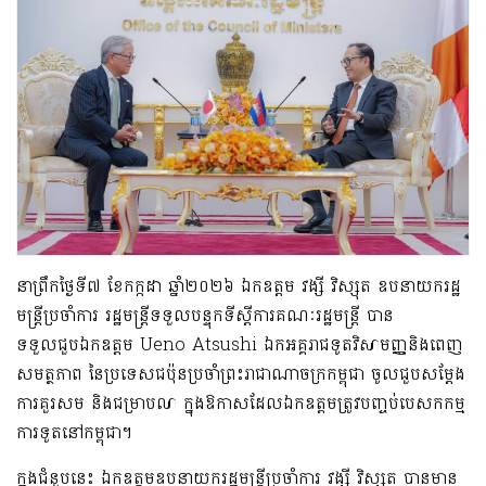
នា
ព្រឹកថ្ងៃទី៧ ខែកក្កដា ឆ្នាំ២០២៦
ឯកឧត្តម វង្សី វិស្សុត ឧបនាយករដ្ឋ
មន្ត្រីប្រចាំការ រដ្ឋមន្ត្រីទទួលបន្ទុកទីស្តីការគណៈរដ្ឋមន្ត្រី
បាន
ទទួលជួប
ឯកឧត្តម
Ueno Atsushi
ឯកអគ្គរាជទូតវិសាមញ្ញនិងពេញ
សមត្ថភាព នៃប្រទេសជប៉ុនប្រចាំព្រះរាជាណាចក្រកម្ពុជា ចូលជួបសម្តែង
ការគួរសម និងជម្រាបលា ក្នុងឱកាសដែលឯកឧត្តមត្រូវបញ្ចប់បេសកកម្ម
ការទូតនៅកម្ពុជា។
ក្នុង
ជំនួបនេះ
ឯកឧត្តមឧបនាយករដ្ឋមន្ត្រីប្រចាំការ
វង្សី វិស្សុត
បាន
មាន