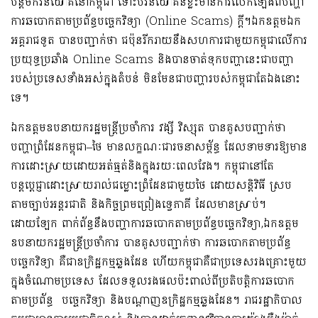
បន្តមកវិនិយោគនៅកម្ពុជា​ ទោះបីវិនិយោគិនខ្លះមានការលើកឡើងពីបញ្ហា
ការឆបោកតាមប្រព័ន្ធបច្ចេកវិទ្យា
(O
nline
S
cams
)
ក្តី។
ឯកឧត្តមឯក
អគ្គរាជទូត បានបញ្ជាក់ថា
ជប៉ុនរីករាយនឹងសហការជាមួយកម្ពុជាលើ
ការ
ប្រយុទ្ធប្រឆាំង
O
nline
S
cams
និង
បាន
ចាត់ទុកបញ្ហានេះជាបញ្ហា
របស់ប្រទេសទាំងអស់ក្នុងតំបន់ មិនមែនជាបញ្ហារបស់កម្ពុជាតែឯងនោះ
ទេ។
ឯកឧត្តមឧបនាយករដ្ឋមន្ត្រីប្រចាំការ
វង្សី វិស្សុត
បានគូសបញ្ជាក់ថា
បញ្ហាព្រំដែនកម្ពុជា
–
ថៃ
មានលក្ខណៈជារចនាសម្ព័ន្ធ
ដែលទាមទារឱ្យមាន
ការដោះស្រាយដោយអត់ធ្មត់និងក្នុងរយៈពេលវែង
។ កម្ពុជា
នៅតែ
បន្ត
ប្តេជ្ញាដោះស្រាយរាល់ជម្លោះព្រំដែនជាមួយថៃ ដោយសន្តិវិធី
ស្រប
តាមច្បាប់អន្តរជាតិ និងកិច្ចព្រមព្រៀងទ្វេភាគី ដែលមានស្រាប់
។
ដោយឡែក ពាក់ព័ន្ធនឹងបញ្ហា
ការឆបោកតាមប្រព័ន្ធបច្ចេកវិទ្យា
,
ឯកឧត្តម
ឧបនាយករដ្ឋមន្ត្រីប្រចាំការ
បាន
គូស
បញ្ជាក់
ថា
ការឆបោកតាមប្រព័ន្ធ
បច្ចេកវិទ្យា
គឺជា
ឧក្រិដ្ឋកម្មឆ្លងដែន
ហើយ
កម្ពុជា
គឺ
ជាប្រទេសរងគ្រោះ
មួយ
ក្នុងចំណោមប្រទេស ដែលទទួលរងផលប៉ះពាល់ពីប្រតិបត្តិការឆបោក
តាមប្រព័ន្ធ បច្ចេកវិទ្យា និងបណ្តាញឧក្រិដ្ឋកម្មឆ្លងដែន
។
រាជរដ្ឋាភិបាល