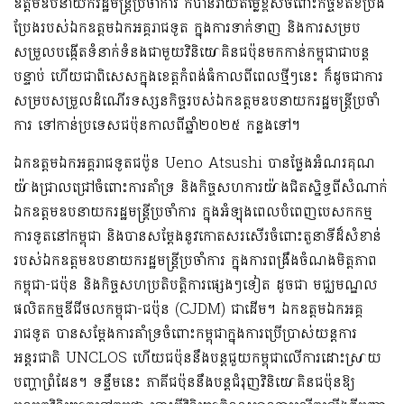
ឧត្តមឧបនាយករដ្ឋមន្ត្រីប្រចាំការ
ក៏បានវាយតម្លៃខ្ពស់ចំពោះកិច្ចខិតខំប្រឹង
ប្រែងរបស់ឯកឧត្តម
ឯកអគ្គរាជទូត
ក្នុងការទាក់ទាញ
និងការសម្រប
សម្រួលបង្កើតទំនាក់ទំនងជាមួយវិនិយោគិនជប៉ុនមក
កាន់
កម្ពុជា
ជាបន្ត
បន្ទាប់
ហើយ
ជាពិសេស
ក្នុង
ខេត្តកំពង់ធំ
កាលពីពេលថ្មីៗនេះ
ក៏ដូចជាការ
សម្របសម្រួលដំណើរទស្សនកិច្ចរបស់
ឯកឧត្តមឧបនាយករដ្ឋមន្ត្រីប្រចាំ
ការ ទៅកាន់ប្រទេសជប៉ុន
កាលពី
ឆ្នាំ២០២៥
កន្លងទៅ
។
ឯកឧត្តម
ឯកអគ្គរាជទូតជប៉ូន
Ueno Atsushi
បានថ្លែងអំណរគុណ
យ៉ាងជ្រាលជ្រៅចំពោះការគាំទ្រ
និងកិច្ចសហការយ៉ាងជិតស្និទ្ធពីសំណាក់
ឯកឧត្តមឧបនាយករដ្ឋមន្ត្រីប្រចាំការ ក្នុងអំឡុងពេលបំពេញបេសកកម្ម
ការទូតនៅកម្ពុជា និងបានសម្តែងនូវកោតសរសើរចំពោះតួនាទីដ៏សំខាន់
របស់ឯកឧត្តមឧបនាយករដ្ឋមន្ត្រីប្រចាំការ
ក្នុងការពង្រឹងចំណងមិត្តភាព
កម្ពុជា-ជប៉ុន
និងកិច្ចសហប្រតិបត្តិការផ្សេងៗទៀត ដូចជា
មជ្ឈមណ្ឌល
ផលិតកម្មឌីជីថលកម្ពុជា-ជប៉ុន (
CJDM)
ជាដើម
។
ឯកឧត្តមឯកអគ្គ
រាជទូត
បានសម្តែងការគាំទ្រចំពោះ
កម្ពុជាក្នុង
ការប្រើប្រាស់យន្តការ
អន្តរជាតិ
UNCLOS
ហើយជប៉ុននឹងបន្តជួយកម្ពុជាលើការដោះស្រាយ
បញ្ហា
ព្រំដែន
។ ទន្ទឹម
នេះ
ភាគីជប៉ុននឹងបន្តជំរុញវិនិយោគិនជប៉ុន
ឱ្យ