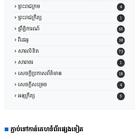
ព្រះរាជក្រម
4
ព្រះរាជក្រឹត្យ
1
ព្រឹត្តិការណ៍
65
វីដេអូ
38
សារលិខិត
73
សារាចរ
1
សេចក្តីប្រកាសព័ត៌មាន
18
សេចក្តីសម្រេច
4
អនុក្រឹត្យ
5
ភ្ជាប់ទៅកាន់គេហទំព័រផ្សេងទៀត