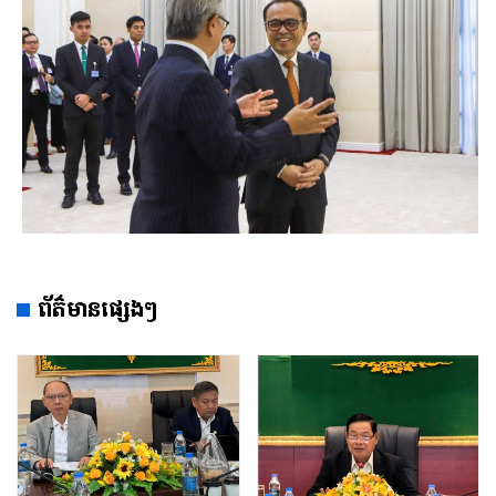
ព័ត៌មានផ្សេងៗ