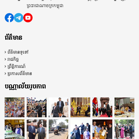
ព្រះរាជាណាចក្រកម្ពុជា
ព័ត៌មាន
ព័ត៌មានទូទៅ
រាជកិច្ច
ព្រឹត្តិការណ៍
ប្រកាសព័ត៌មាន
បណ្ណាល័យរូបភាព