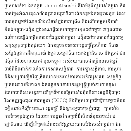
ប្រសាសន៍ថា
ឯកឧត្តម
Ueno Atsushi
គឺ
ជាមិត្ត
ដ៏ល្អរបស់កម្ពុជា
និង
បាន
ថ្លែងអំណរ
គុណយ៉ាងជ្រាលជ្រៅចំពោះ
ឯកឧត្តមឯកអគ្គរាជទូត
ដែល
បានចូលរួមចំណែកយ៉ាងសំខាន់ក្នុងការពង្រឹង និងលើកកម្ពស់ទំនាក់
ទំនងកម្ពុជា-ជប៉ុន
ក្នុងអាណត្តិបេសកកម្មការទូតនៅកម្ពុជា
រហូតឈាន
ដល់ការតម្លើង
កម្រិតភាពជាដៃគូរវាងកម្ពុជា
–
ជប៉ុន
ទៅជា
ភាពជាដៃគូយុទ្ធ
សាស្ត្រគ្រប់ជ្រុងជ្រោយ
។
ឯកឧត្តមឧបនាយករដ្ឋមន្ត្រីប្រចាំការ
ក៏បាន
សម្តែងនូវការដឹងគុណយ៉ាងជ្រាលជ្រៅចំពោះរាជរដ្ឋាភិបាល
និងប្រជាជន
ជប៉ុន ដែលបានឈរជាមួយកម្ពុជា អស់រយៈពេលជាច្រើនទសវត្សរ៍
ចាប់ពីដំណាក់កាល
នៃការ
កសាងសន្តិភាព
,
ការ
រក្សាសន្តិភាព,
ការ
ស្តារ
នីតិសម្បទាឡើងវិញ
,
និង
ឈានមកដល់ការ
ការអភិវឌ្ឍ
សង្គម សេដ្ឋកិច្ច
ប្រកបដោយចីរភាព
។
ឯកឧត្តម
ឧបនាយករដ្ឋមន្ត្រីប្រចាំការ
បាន
គូស
រំលេច
ជាពិសេសនូវការគាំទ្រដ៏មានតម្លៃរបស់ជប៉ុនចំពោះអង្គជំនុំជម្រះ
វិសាមញ្ញក្នុងតុលាការកម្ពុជា (
ECCC)
ន
ិងកិច្ចសហប្រតិបត្តិការមួយចំនួន
ទៀតរវាងទីស្តីការគណៈរដ្ឋមន្រ្តី និងស្ថានទូតជប៉ុនភ្នំពេញ ព្រមទាំង
ការកែទម្រង់ច្បាប់
ដែលជាការដ្ឋានកែទម្រង់ដ៏សំខាន់មួយរបស់រាជ
រដ្ឋាភិបាល
ដើម្បីគាំទ្រដល់
ការអភិវឌ្ឍរយៈពេលវែងរបស់កម្ពុជា។
ឯក