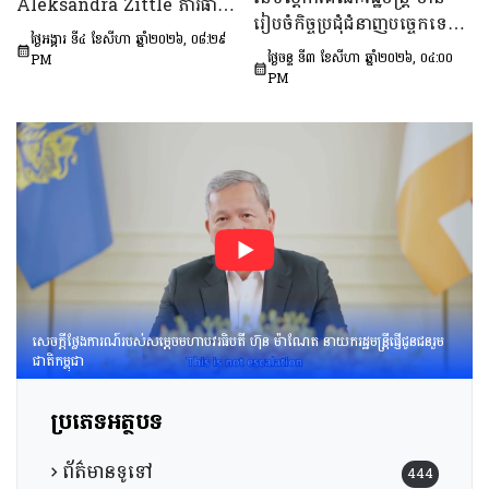
Aleksandra Zittle ភារធារី
នៅ​វ័យជំទង់​នៅកម្ពុជា
រៀបចំកិច្ចប្រជុំជំនាញបច្ចេកទេស
ស្តីទីនៃស្ថានទូតសហរដ្ឋអាម៉េរិក
ឆ្នាំ២០២៦-២០៣០»។
ថ្ងៃអង្គារ ទី៤ ខែសីហា ឆ្នាំ២០២៦, ០៨:២៩
ក្រោមអធិបតីភាព ឯកឧត្តម លី
ប្រចាំកម្ពុជា
ថ្ងៃចន្ទ ទី៣ ខែសីហា ឆ្នាំ២០២៦, ០៤:០០
PM
ច័ន្ទតុលា រដ្ឋលេខាធិការទីស្តីការ
PM
គណៈរដ្ឋមន្ត្រី អនុប្រធាន និងជា
ប្រធានក្រុមទី២នៃក្រុមប្រឹក្សាអ្នក
ច្បាប់ និងឯកឧត្ដម នៅ ប៉ោនន័រ
អនុប្រធាននិងជាប្រធាន
ក្រុមទី១នៃក្រុមប្រឹក្សាសេដ្ឋកិច្ច
សង្គមកិច្ច និងវប្បធម៌ ដើម្បីពិនិត្យ
និងពិភាក្សាលើ​«សេចក្ដីព្រាង
អនុក្រឹត្យស្ដីពី​ការគ្រប់គ្រង
អាកាសយានគ្មាន
មនុស្សបើក(ដ្រូន)»។
សេចក្តីថ្លែងការណ៍របស់សម្តេចមហាបវរធិបតី ហ៊ុន ម៉ាណែត នាយករដ្ឋមន្រ្តីផ្ញើជូនជនរួម
ជាតិកម្ពុជា
ប្រភេទអត្ថបទ
ព័ត៌មានទូទៅ
444