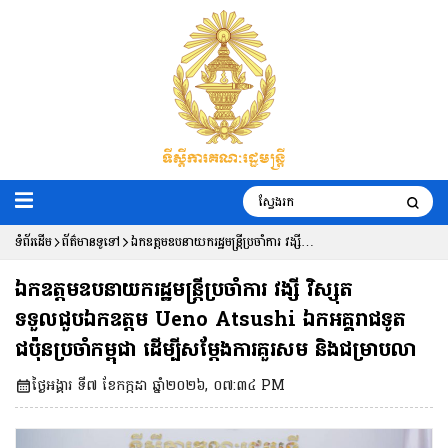
ទំព័រដើម
ព័ត៌មានទូទៅ
ឯកឧត្តមឧបនាយករដ្ឋមន្ត្រីប្រចាំការ វង្សី
វិស្សុត ទទួលជួបឯកឧត្តម Ueno
ឯកឧត្តមឧបនាយករដ្ឋមន្ត្រីប្រចាំការ វង្សី វិស្សុត
Atsushi ឯកអគ្គរាជទូតជប៉ុនប្រចាំកម្ពុជា
ទទួលជួបឯកឧត្តម Ueno Atsushi ឯកអគ្គរាជទូត
ជប៉ុនប្រចាំកម្ពុជា ដើម្បីសម្តែងការគួរសម និងជម្រាបលា
ដើម្បីសម្តែងការគួរសម និងជម្រាបលា
ថ្ងៃអង្គារ ទី៧ ខែកក្កដា ឆ្នាំ២០២៦, ០៧:៣៤ PM