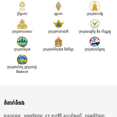
ព្រឹទ្ធសភា
រដ្ឋសភា
ក្រសួងមហាផ្ទៃ
ក្រសួងការបរទេស
ក្រសួងការពារជាតិ
ក្រសួង​សេដ្ឋកិច្ច និង ហិរញ្ញវត្ថុ
ក្រសួងបរិស្ថាន
ក្រសួងអប់រំយុវជន និងកីឡា
ក្រសួងពាណិជ្ជកម្ម
ក្រសួងកសិកម្ម រុក្ខាប្រមាញ់
និងនេសាទ
ទំនាក់ទំនង
អាសយដ្ឋាន
: អាគារមិត្តភាព, ៤១ មហាវិថី សហព័ន្ធរុស្សី,
រាជធានីភ្នំពេញ,