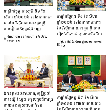
នាព្រឹកថ្ងៃព្រហស្បតិ៍ ទី៦ ខែ
នាព្រឹកថ្ងៃពុធ ទី៥ ខែសីហា
សីហា ឆ្នាំ២០២៦ នៅអគារភាតរ
ឆ្នាំ២០២៦ នៅអគារភាតរភាព
ភាពនៃទីស្តីការគណៈរដ្ឋមន្រ្តី
នៃទីស្តីការគណៈរដ្ឋមន្រ្តី មាន
មានរៀបចំកិច្ចប្រជុំជំនាញ
រៀបចំកិច្ចប្រជុំ ក្រោមអធិបតីភាព
បច្ចេកទេស ក្រោមអធិបតីភាព
ថ្ងៃព្រហស្បតិ៍ ទី៦ ខែសីហា ឆ្នាំ២០២៦,
ឯកឧត្តម ឆឺយ រឿន រដ្ឋលេខាធិ
ឯកឧត្តម សុក ផេង រដ្ឋលេខាធិ
១១:៥២ AM
ថ្ងៃពុធ ទី៥ ខែសីហា ឆ្នាំ២០២៦, ០១:១៤
ការ​ទីស្តីការគណៈរដ្ឋមន្ត្រី ដើម្បី
ការទីស្ដីការគណៈរដ្ឋមន្ត្រី អនុ
PM
ពិនិត្យនិងពិភាក្សា​លើ​សេចក្ដី
ប្រធាន និងជាប្រធាន​ក្រុម​ការងារ​
ព្រាង​គំរូ​របាយការណ៍​សង្ខេប​ស្ដីពី​
ទី៣នៃក្រុមប្រឹក្សាអ្នកច្បាប់ និង
វឌ្ឍនភាព​និងសមិទ្ធផល​សំខាន់ៗ​
ឯកឧត្តម ចែម ផល្លា អនុប្រធាន​
របស់​រាជរដ្ឋាភិបាល​នៃ​
និង​ជា​ប្រធាន​ក្រុមការងារទី៣នៃ
ព្រះរាជាណាចក្រកម្ពុជា។
ក្រុមប្រឹក្សាសេដ្ឋកិច្ច សង្គមកិច្ច
និង​វប្បធម៌ ដើម្បីពិនិត្យ​និង​
ពិភាក្សា​លើ «សេចក្តីព្រាង
ឯកឧត្តមឧបនាយករដ្ឋមន្ត្រីប្រចាំ
ផែនការ​សកម្មភាពជាតិ​​ស្ដីពី​ការ
នាព្រឹកថ្ងៃចន្ទ ទី៣ ខែសីហា
ការ វង្សី វិស្សុត ទទួលជួបពិភាក្សា
បង្ការទប់ស្កាត់​អាពាហ៍ពិពាហ៍​
ឆ្នាំ២០២៦ នៅអគារភាតរភាព
ការងារ ជាមួយលោកជំទាវ
នៅវ័យក្មេង​និងការ​មាន​ផ្ទៃពោះ​
នៃទីស្តីការគណៈរដ្ឋមន្រ្តី មាន