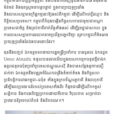
កម្ពុជាមានការប្តេជ្ញាចិត្តខ្ពស់ និងបានដាក់ចេញនូវវិធានការយ៉ាងម៉ឺងម៉ាត់
ម៉ត់ចត់ និងមុតស្រួចជាបន្តបន្ទាប់ ក្នុងការប្រយុទ្ធប្រឆាំង
និងបោសសម្អាតឧក្រិដ្ឋកម្មនេះ
ឱ្យអស់ពីកម្ពុជា ដើម្បី
លើកកេរ្តិ៍ឈ្មោះ
និង
កិត្តិយសប្រទេស
។ កម្ពុជាក៏កំពុងបង្កើនកិច្ចសហការជាមួយជាបណ្តា
ប្រទេសជាមិត្ត និងគ្រប់ភាគីពាក់ព័ន្ធទាំងអស់ ដើម្បី
រួមគ្នា
ជាសកល​ ក្នុង
ការ
បោសសម្អាតការឆបោកតាមប្រព័ន្ធបច្ចេកវិទ្យា
ព្រោះ
កម្ពុជា
ក៏
មិនអាច
ប្រយុទ្ធប្រឆាំងតែឯងបាននោះ
ដែរ។
មុននឹងបញ្ចប់
ឯកឧត្តមឧបនាយករដ្ឋមន្ត្រីប្រចាំការ
បានជូនពរ
ឯកឧត្តម
Ueno Atsushi
ទទួលបានជោគជ័យក្នុងបេសកកម្ម
ការទូត
ថ្មីជាឯក
អគ្គរាជទូតជប៉ុនប្រចាំ
ប្រទេស
ឥណ្ឌូណេស៊ី និងបានសម្តែងនូវ
ការជឿ
ជាក់ថា ឯកឧត្តមនឹងបន្តរួមចំណែកពង្រឹងទំនាក់ទំនង និងកិច្ចសហ
ប្រតិបត្តិការរវាងកម្ពុជា
–
ជប៉ុន
ទាំង
ក្នុងក្របខ័ណ្ឌទ្វេភាគ
ី និងពហុភាគី
ដើម្បី
ផលប្រយោជន៍របស់ប្រទេសទាំងពីរ ក៏ដូចជាដើម្បី
លើកកម្ពស់
សន្តិភាព
និង
ការអភិវឌ្ឍប្រកបដោយចីរភាព វិបុលភាព
សម្រាប់ជា
ប្រយោជន៍រួម
របស់តំបន់ និងពិភពលោក
។